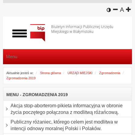
wersja k
zmniej
domy
z
A
Biuletyn Informacji Publicznej Urzędu
Miejskiego w Białymstoku
Włącz
menu
Menu
Aktualnie jesteś w:
Strona główna
URZĄD MIEJSKI
Zgromadzenia
Zgromadzenia 2019
MENU - ZGROMADZENIA 2019
Akcja stop-aborterom-pikieta informacyjna w obronie
życia poczętego połączona z modlitwą różańcową.
Publiczny różaniec, którego celem jest modlitwa w
intencji odnowy moralnej Polski i Polaków.