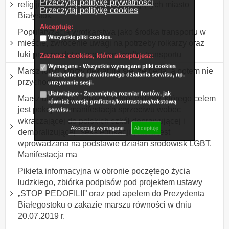
Przeczytaj politykę prywatności
religijnych chrześcijan zamieszkujących miasto
Przeczytaj politykę cookies
Białystok
Akceptuję:
Popularyzacja wrotkarstwa jako środka transportu w
Wszystkie pliki cookies.
mieście, zwrócenie uwagi na potrzeby rolkarzy oraz
luki prawne dotyczące tego środka transportu
Zaznacz cookies, które akceptujesz:
Wymagane - Wszystkie wymagane pliki cookies
Marsz ludzi, którzy deklarują się, że będą, a potem nie
niezbędne do prawidłowego działania serwisu, np.
przychodzą.
utrzymanie sesji.
Ułatwiające - Zapamiętują rozmiar fontów, jak
Marsz dla życia i zdrowej, silnej rodziny, którego celem
również wersję graficzną/kontrastową/tekstową
jest pokojowa manifestacja sprzeciwu wobec
serwisu.
wkraczającej do polskich szkół deprawującej i
Akceptuję wymagane
Akceptuję
demoralizującej "seks edukacji", która jest
wprowadzana na podstawie działań środowisk LGBT.
Manifestacja ma
Pikieta informacyjna w obronie poczętego życia
ludzkiego, zbiórka podpisów pod projektem ustawy
„STOP PEDOFILII” oraz pod apelem do Prezydenta
Białegostoku o zakazie marszu równości w dniu
20.07.2019 r.