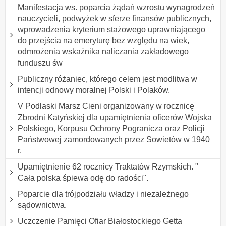
Manifestacja ws. poparcia żądań wzrostu wynagrodzeń
nauczycieli, podwyżek w sferze finansów publicznych,
wprowadzenia kryterium stażowego uprawniającego
do przejścia na emeryturę bez względu na wiek,
odmrożenia wskaźnika naliczania zakładowego
funduszu św
Publiczny różaniec, którego celem jest modlitwa w
intencji odnowy moralnej Polski i Polaków.
V Podlaski Marsz Cieni organizowany w rocznicę
Zbrodni Katyńskiej dla upamiętnienia oficerów Wojska
Polskiego, Korpusu Ochrony Pogranicza oraz Policji
Państwowej zamordowanych przez Sowietów w 1940
r.
Upamiętnienie 62 rocznicy Traktatów Rzymskich. "
Cała polska śpiewa odę do radości".
Poparcie dla trójpodziału władzy i niezależnego
sądownictwa.
Uczczenie Pamięci Ofiar Białostockiego Getta