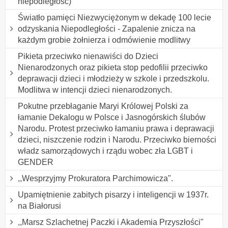
niepodległość)
Światło pamięci Niezwyciężonym w dekadę 100 lecie
odzyskania Niepodległości - Zapalenie znicza na
każdym grobie żołnierza i odmówienie modlitwy
Pikieta przeciwko nienawiści do Dzieci
Nienarodzonych oraz pikieta stop pedofilii przeciwko
deprawacji dzieci i młodzieży w szkole i przedszkolu.
Modlitwa w intencji dzieci nienarodzonych.
Pokutne przebłaganie Maryi Królowej Polski za
łamanie Dekalogu w Polsce i Jasnogórskich ślubów
Narodu. Protest przeciwko łamaniu prawa i deprawacji
dzieci, niszczenie rodzin i Narodu. Przeciwko bierności
władz samorządowych i rządu wobec zła LGBT i
GENDER
,,Wesprzyjmy Prokuratora Parchimowicza".
Upamiętnienie zabitych pisarzy i inteligencji w 1937r.
na Białorusi
,,Marsz Szlachetnej Paczki i Akademia Przyszłości"