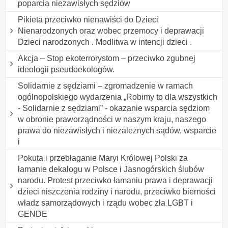
poparcia niezawisłych sędziów
Pikieta przeciwko nienawiści do Dzieci
Nienarodzonych oraz wobec przemocy i deprawacji
Dzieci narodzonych . Modlitwa w intencji dzieci .
Akcja – Stop ekoterrorystom – przeciwko zgubnej
ideologii pseudoekologów.
Solidarnie z sędziami – zgromadzenie w ramach
ogólnopolskiego wydarzenia „Robimy to dla wszystkich
- Solidarnie z sędziami” - okazanie wsparcia sędziom
w obronie praworządności w naszym kraju, naszego
prawa do niezawisłych i niezależnych sądów, wsparcie
i
Pokuta i przebłaganie Maryi Królowej Polski za
łamanie dekalogu w Polsce i Jasnogórskich ślubów
narodu. Protest przeciwko łamaniu prawa i deprawacji
dzieci niszczenia rodziny i narodu, przeciwko bierności
władz samorządowych i rządu wobec zła LGBT i
GENDE