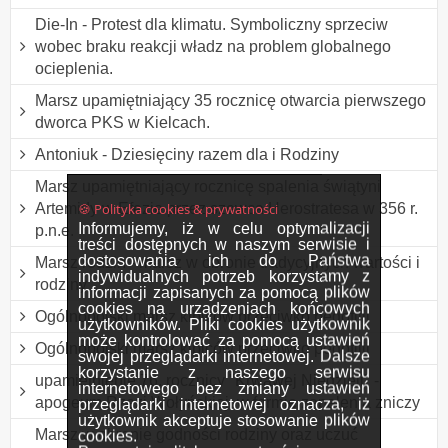
Die-In - Protest dla klimatu. Symboliczny sprzeciw
wobec braku reakcji władz na problem globalnego
ocieplenia.
Marsz upamiętniający 35 rocznicę otwarcia pierwszego
dworca PKS w Kielcach.
Antoniuk - Dziesięciny razem dla i Rodziny
Marsz upamiętniający rocznicę spalenia świątyni
🍪 Polityka cookies & prywatności
Artemidy w Efezie przez szewca Herostratesa w 356 r.
Informujemy, iż w celu optymalizacji
p.n.e.
treści dostępnych w naszym serwisie i
dostosowania ich do Państwa
Marsz rodzin - marsz w obronie tradycyjnych wartości i
indywidualnych potrzeb korzystamy z
rodziny
informacji zapisanych za pomocą plików
cookies na urządzeniach końcowych
Ogólnopolski marsz kibiców przeciwko pedofilii
użytkowników. Pliki cookies użytkownik
może kontrolować za pomocą ustawień
Ogólnopolski marsz kibiców przeciwko pedofilii
swojej przeglądarki internetowej. Dalsze
korzystanie z naszego serwisu
upamiętnienie 76. rocznicy "Krwawej Niedzieli" -
internetowego bez zmiany ustawień
apogeum Rzezi Wołyńskiej, w formie zapalenia zniczy
przeglądarki internetowej oznacza, iż
użytkownik akceptuje stosowanie plików
Marsz w obronie godności rodziny oraz uczuć
cookies.