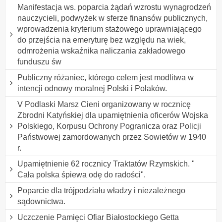
Manifestacja ws. poparcia żądań wzrostu wynagrodzeń
nauczycieli, podwyżek w sferze finansów publicznych,
wprowadzenia kryterium stażowego uprawniającego
do przejścia na emeryturę bez względu na wiek,
odmrożenia wskaźnika naliczania zakładowego
funduszu św
Publiczny różaniec, którego celem jest modlitwa w
intencji odnowy moralnej Polski i Polaków.
V Podlaski Marsz Cieni organizowany w rocznicę
Zbrodni Katyńskiej dla upamiętnienia oficerów Wojska
Polskiego, Korpusu Ochrony Pogranicza oraz Policji
Państwowej zamordowanych przez Sowietów w 1940
r.
Upamiętnienie 62 rocznicy Traktatów Rzymskich. "
Cała polska śpiewa odę do radości".
Poparcie dla trójpodziału władzy i niezależnego
sądownictwa.
Uczczenie Pamięci Ofiar Białostockiego Getta