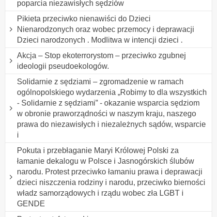
poparcia niezawisłych sędziów
Pikieta przeciwko nienawiści do Dzieci
Nienarodzonych oraz wobec przemocy i deprawacji
Dzieci narodzonych . Modlitwa w intencji dzieci .
Akcja – Stop ekoterrorystom – przeciwko zgubnej
ideologii pseudoekologów.
Solidarnie z sędziami – zgromadzenie w ramach
ogólnopolskiego wydarzenia „Robimy to dla wszystkich
- Solidarnie z sędziami” - okazanie wsparcia sędziom
w obronie praworządności w naszym kraju, naszego
prawa do niezawisłych i niezależnych sądów, wsparcie
i
Pokuta i przebłaganie Maryi Królowej Polski za
łamanie dekalogu w Polsce i Jasnogórskich ślubów
narodu. Protest przeciwko łamaniu prawa i deprawacji
dzieci niszczenia rodziny i narodu, przeciwko bierności
władz samorządowych i rządu wobec zła LGBT i
GENDE