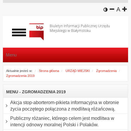
wersja k
zmniej
domy
z
A
Biuletyn Informacji Publicznej Urzędu
Miejskiego w Białymstoku
Włącz
menu
Menu
Aktualnie jesteś w:
Strona główna
URZĄD MIEJSKI
Zgromadzenia
Zgromadzenia 2019
MENU - ZGROMADZENIA 2019
Akcja stop-aborterom-pikieta informacyjna w obronie
życia poczętego połączona z modlitwą różańcową.
Publiczny różaniec, którego celem jest modlitwa w
intencji odnowy moralnej Polski i Polaków.