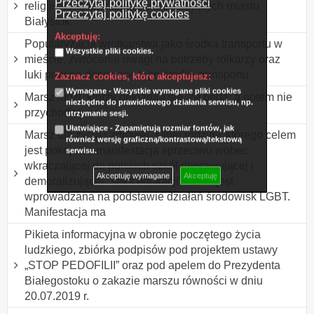
Przeczytaj politykę prywatności
religijnych chrześcijan zamieszkujących miasto
Przeczytaj politykę cookies
Białystok
Akceptuję:
Popularyzacja wrotkarstwa jako środka transportu w
Wszystkie pliki cookies.
mieście, zwrócenie uwagi na potrzeby rolkarzy oraz
luki prawne dotyczące tego środka transportu
Zaznacz cookies, które akceptujesz:
Wymagane - Wszystkie wymagane pliki cookies
Marsz ludzi, którzy deklarują się, że będą, a potem nie
niezbędne do prawidłowego działania serwisu, np.
przychodzą.
utrzymanie sesji.
Ułatwiające - Zapamiętują rozmiar fontów, jak
Marsz dla życia i zdrowej, silnej rodziny, którego celem
również wersję graficzną/kontrastową/tekstową
jest pokojowa manifestacja sprzeciwu wobec
serwisu.
wkraczającej do polskich szkół deprawującej i
Akceptuję wymagane
Akceptuję
demoralizującej "seks edukacji", która jest
wprowadzana na podstawie działań środowisk LGBT.
Manifestacja ma
Pikieta informacyjna w obronie poczętego życia
ludzkiego, zbiórka podpisów pod projektem ustawy
„STOP PEDOFILII” oraz pod apelem do Prezydenta
Białegostoku o zakazie marszu równości w dniu
20.07.2019 r.