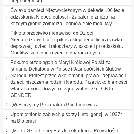
niepodległość)
Światło pamięci Niezwyciężonym w dekadę 100 lecie
odzyskania Niepodległości - Zapalenie znicza na
każdym grobie żołnierza i odmówienie modlitwy
Pikieta przeciwko nienawiści do Dzieci
Nienarodzonych oraz pikieta stop pedofilii przeciwko
deprawacji dzieci i młodzieży w szkole i przedszkolu.
Modlitwa w intencji dzieci nienarodzonych.
Pokutne przebłaganie Maryi Królowej Polski za
łamanie Dekalogu w Polsce i Jasnogórskich ślubów
Narodu. Protest przeciwko łamaniu prawa i deprawacji
dzieci, niszczenie rodzin i Narodu. Przeciwko bierności
władz samorządowych i rządu wobec zła LGBT i
GENDER
,,Wesprzyjmy Prokuratora Parchimowicza".
Upamiętnienie zabitych pisarzy i inteligencji w 1937r.
na Białorusi
,,Marsz Szlachetnej Paczki i Akademia Przyszłości"