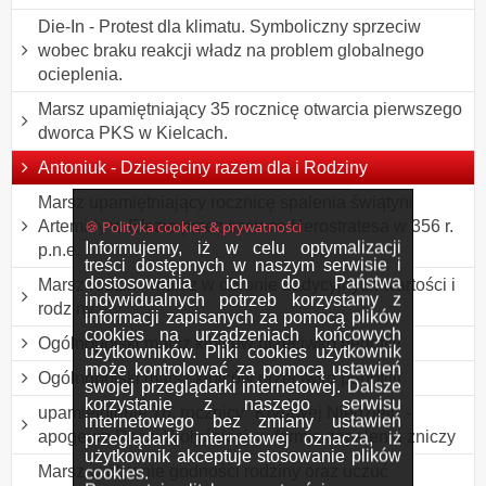
Die-In - Protest dla klimatu. Symboliczny sprzeciw
wobec braku reakcji władz na problem globalnego
ocieplenia.
Marsz upamiętniający 35 rocznicę otwarcia pierwszego
dworca PKS w Kielcach.
Antoniuk - Dziesięciny razem dla i Rodziny
Marsz upamiętniający rocznicę spalenia świątyni
🍪 Polityka cookies & prywatności
Artemidy w Efezie przez szewca Herostratesa w 356 r.
Informujemy, iż w celu optymalizacji
p.n.e.
treści dostępnych w naszym serwisie i
dostosowania ich do Państwa
Marsz rodzin - marsz w obronie tradycyjnych wartości i
indywidualnych potrzeb korzystamy z
rodziny
informacji zapisanych za pomocą plików
cookies na urządzeniach końcowych
Ogólnopolski marsz kibiców przeciwko pedofilii
użytkowników. Pliki cookies użytkownik
może kontrolować za pomocą ustawień
Ogólnopolski marsz kibiców przeciwko pedofilii
swojej przeglądarki internetowej. Dalsze
korzystanie z naszego serwisu
upamiętnienie 76. rocznicy "Krwawej Niedzieli" -
internetowego bez zmiany ustawień
apogeum Rzezi Wołyńskiej, w formie zapalenia zniczy
przeglądarki internetowej oznacza, iż
użytkownik akceptuje stosowanie plików
Marsz w obronie godności rodziny oraz uczuć
cookies.