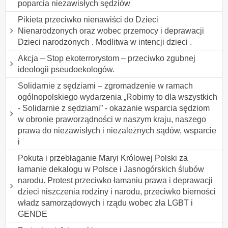
poparcia niezawisłych sędziów
Pikieta przeciwko nienawiści do Dzieci
Nienarodzonych oraz wobec przemocy i deprawacji
Dzieci narodzonych . Modlitwa w intencji dzieci .
Akcja – Stop ekoterrorystom – przeciwko zgubnej
ideologii pseudoekologów.
Solidarnie z sędziami – zgromadzenie w ramach
ogólnopolskiego wydarzenia „Robimy to dla wszystkich
- Solidarnie z sędziami” - okazanie wsparcia sędziom
w obronie praworządności w naszym kraju, naszego
prawa do niezawisłych i niezależnych sądów, wsparcie
i
Pokuta i przebłaganie Maryi Królowej Polski za
łamanie dekalogu w Polsce i Jasnogórskich ślubów
narodu. Protest przeciwko łamaniu prawa i deprawacji
dzieci niszczenia rodziny i narodu, przeciwko bierności
władz samorządowych i rządu wobec zła LGBT i
GENDE