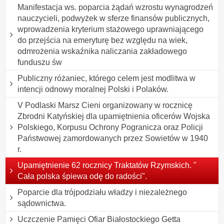
Manifestacja ws. poparcia żądań wzrostu wynagrodzeń
nauczycieli, podwyżek w sferze finansów publicznych,
wprowadzenia kryterium stażowego uprawniającego
do przejścia na emeryturę bez względu na wiek,
odmrożenia wskaźnika naliczania zakładowego
funduszu św
Publiczny różaniec, którego celem jest modlitwa w
intencji odnowy moralnej Polski i Polaków.
V Podlaski Marsz Cieni organizowany w rocznicę
Zbrodni Katyńskiej dla upamiętnienia oficerów Wojska
Polskiego, Korpusu Ochrony Pogranicza oraz Policji
Państwowej zamordowanych przez Sowietów w 1940
r.
Upamiętnienie 62 rocznicy Traktatów Rzymskich. "
Cała polska śpiewa odę do radości".
Poparcie dla trójpodziału władzy i niezależnego
sądownictwa.
Uczczenie Pamięci Ofiar Białostockiego Getta