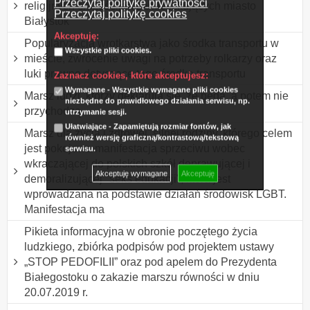
Przeczytaj politykę prywatności
religijnych chrześcijan zamieszkujących miasto
Przeczytaj politykę cookies
Białystok
Akceptuję:
Popularyzacja wrotkarstwa jako środka transportu w
Wszystkie pliki cookies.
mieście, zwrócenie uwagi na potrzeby rolkarzy oraz
luki prawne dotyczące tego środka transportu
Zaznacz cookies, które akceptujesz:
Wymagane - Wszystkie wymagane pliki cookies
Marsz ludzi, którzy deklarują się, że będą, a potem nie
niezbędne do prawidłowego działania serwisu, np.
przychodzą.
utrzymanie sesji.
Ułatwiające - Zapamiętują rozmiar fontów, jak
Marsz dla życia i zdrowej, silnej rodziny, którego celem
również wersję graficzną/kontrastową/tekstową
jest pokojowa manifestacja sprzeciwu wobec
serwisu.
wkraczającej do polskich szkół deprawującej i
Akceptuję wymagane
Akceptuję
demoralizującej "seks edukacji", która jest
wprowadzana na podstawie działań środowisk LGBT.
Manifestacja ma
Pikieta informacyjna w obronie poczętego życia
ludzkiego, zbiórka podpisów pod projektem ustawy
„STOP PEDOFILII” oraz pod apelem do Prezydenta
Białegostoku o zakazie marszu równości w dniu
20.07.2019 r.