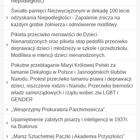
niepodległość)
Światło pamięci Niezwyciężonym w dekadę 100 lecie
odzyskania Niepodległości - Zapalenie znicza na
każdym grobie żołnierza i odmówienie modlitwy
Pikieta przeciwko nienawiści do Dzieci
Nienarodzonych oraz pikieta stop pedofilii przeciwko
deprawacji dzieci i młodzieży w szkole i przedszkolu.
Modlitwa w intencji dzieci nienarodzonych.
Pokutne przebłaganie Maryi Królowej Polski za
łamanie Dekalogu w Polsce i Jasnogórskich ślubów
Narodu. Protest przeciwko łamaniu prawa i deprawacji
dzieci, niszczenie rodzin i Narodu. Przeciwko bierności
władz samorządowych i rządu wobec zła LGBT i
GENDER
,,Wesprzyjmy Prokuratora Parchimowicza".
Upamiętnienie zabitych pisarzy i inteligencji w 1937r.
na Białorusi
,,Marsz Szlachetnej Paczki i Akademia Przyszłości"