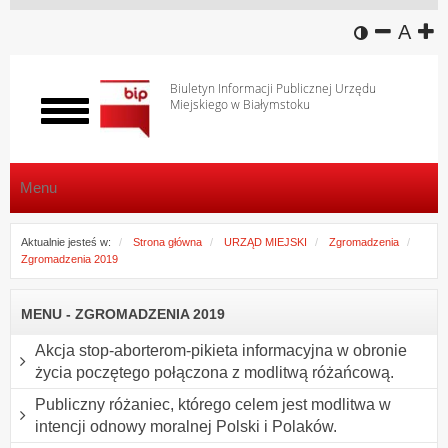
wersja k
zmniej
domy
z
A
Biuletyn Informacji Publicznej Urzędu
Miejskiego w Białymstoku
Włącz
menu
Menu
Aktualnie jesteś w:
Strona główna
URZĄD MIEJSKI
Zgromadzenia
Zgromadzenia 2019
MENU - ZGROMADZENIA 2019
Akcja stop-aborterom-pikieta informacyjna w obronie
życia poczętego połączona z modlitwą różańcową.
Publiczny różaniec, którego celem jest modlitwa w
intencji odnowy moralnej Polski i Polaków.