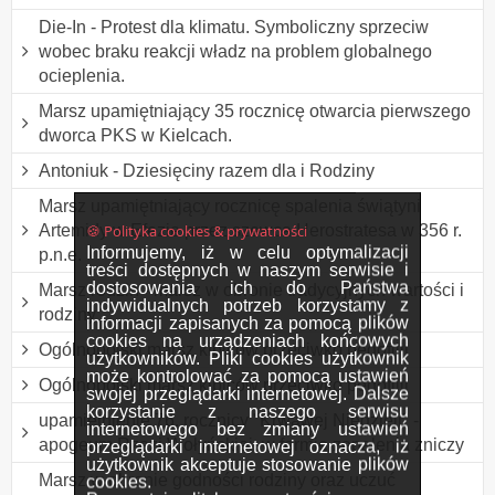
Die-In - Protest dla klimatu. Symboliczny sprzeciw
wobec braku reakcji władz na problem globalnego
ocieplenia.
Marsz upamiętniający 35 rocznicę otwarcia pierwszego
dworca PKS w Kielcach.
Antoniuk - Dziesięciny razem dla i Rodziny
Marsz upamiętniający rocznicę spalenia świątyni
🍪 Polityka cookies & prywatności
Artemidy w Efezie przez szewca Herostratesa w 356 r.
Informujemy, iż w celu optymalizacji
p.n.e.
treści dostępnych w naszym serwisie i
dostosowania ich do Państwa
Marsz rodzin - marsz w obronie tradycyjnych wartości i
indywidualnych potrzeb korzystamy z
rodziny
informacji zapisanych za pomocą plików
cookies na urządzeniach końcowych
Ogólnopolski marsz kibiców przeciwko pedofilii
użytkowników. Pliki cookies użytkownik
może kontrolować za pomocą ustawień
Ogólnopolski marsz kibiców przeciwko pedofilii
swojej przeglądarki internetowej. Dalsze
korzystanie z naszego serwisu
upamiętnienie 76. rocznicy "Krwawej Niedzieli" -
internetowego bez zmiany ustawień
apogeum Rzezi Wołyńskiej, w formie zapalenia zniczy
przeglądarki internetowej oznacza, iż
użytkownik akceptuje stosowanie plików
Marsz w obronie godności rodziny oraz uczuć
cookies.