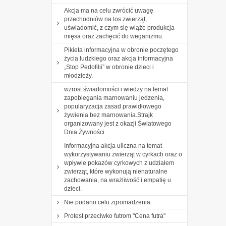
Akcja ma na celu zwrócić uwagę
przechodniów na los zwierząt,
uświadomić, z czym się wiąże produkcja
mięsa oraz zachęcić do weganizmu.
Pikieta informacyjna w obronie poczętego
życia ludzkiego oraz akcja informacyjna
„Stop Pedofilii” w obronie dzieci i
młodzieży.
wzrost świadomości i wiedzy na temat
zapobiegania marnowaniu jedzenia,
popularyzacja zasad prawidłowego
żywienia bez marnowania.Strajk
organizowany jest z okazji Światowego
Dnia Żywności.
Informacyjna akcja uliczna na temat
wykorzystywaniu zwierząt w cyrkach oraz o
wpływie pokazów cyrkowych z udziałem
zwierząt, które wykonują nienaturalne
zachowania, na wrażliwość i empatię u
dzieci.
Nie podano celu zgromadzenia
Protest przeciwko futrom "Cena futra"