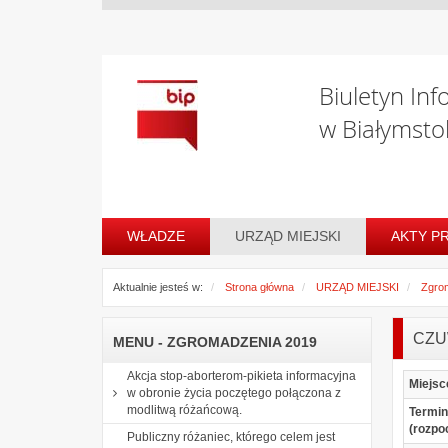
Biuletyn Inf
w Białymsto
WŁADZE
URZĄD MIEJSKI
AKTY P
Aktualnie jesteś w:
Strona główna
URZĄD MIEJSKI
Zgro
CZU
MENU - ZGROMADZENIA 2019
Akcja stop-aborterom-pikieta informacyjna
Miejsc
w obronie życia poczętego połączona z
modlitwą różańcową.
Termin
(rozpo
Publiczny różaniec, którego celem jest