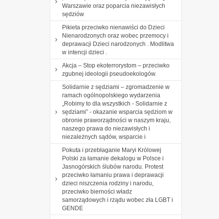
Warszawie oraz poparcia niezawisłych
sędziów
Pikieta przeciwko nienawiści do Dzieci
Nienarodzonych oraz wobec przemocy i
deprawacji Dzieci narodzonych . Modlitwa
w intencji dzieci .
Akcja – Stop ekoterrorystom – przeciwko
zgubnej ideologii pseudoekologów.
Solidarnie z sędziami – zgromadzenie w
ramach ogólnopolskiego wydarzenia
„Robimy to dla wszystkich - Solidarnie z
sędziami” - okazanie wsparcia sędziom w
obronie praworządności w naszym kraju,
naszego prawa do niezawisłych i
niezależnych sądów, wsparcie i
Pokuta i przebłaganie Maryi Królowej
Polski za łamanie dekalogu w Polsce i
Jasnogórskich ślubów narodu. Protest
przeciwko łamaniu prawa i deprawacji
dzieci niszczenia rodziny i narodu,
przeciwko bierności władz
samorządowych i rządu wobec zła LGBT i
GENDE