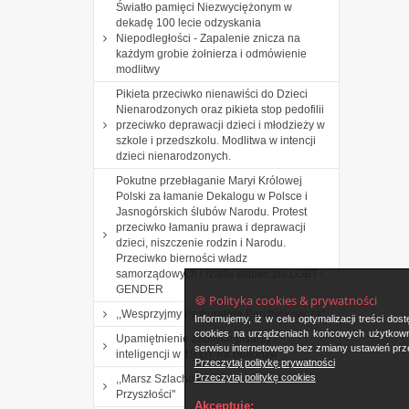
Światło pamięci Niezwyciężonym w
dekadę 100 lecie odzyskania
Niepodległości - Zapalenie znicza na
każdym grobie żołnierza i odmówienie
modlitwy
Pikieta przeciwko nienawiści do Dzieci
Nienarodzonych oraz pikieta stop pedofilii
przeciwko deprawacji dzieci i młodzieży w
szkole i przedszkolu. Modlitwa w intencji
dzieci nienarodzonych.
Pokutne przebłaganie Maryi Królowej
Polski za łamanie Dekalogu w Polsce i
Jasnogórskich ślubów Narodu. Protest
przeciwko łamaniu prawa i deprawacji
dzieci, niszczenie rodzin i Narodu.
Przeciwko bierności władz
samorządowych i rządu wobec zła LGBT i
GENDER
🍪 Polityka cookies & prywatności
,,Wesprzyjmy Prokuratora Parchimowicza".
Informujemy, iż w celu optymalizacji treści d
cookies na urządzeniach końcowych użytkowni
Upamiętnienie zabitych pisarzy i
serwisu internetowego bez zmiany ustawień prze
inteligencji w 1937r. na Białorusi
Przeczytaj politykę prywatności
Przeczytaj politykę cookies
,,Marsz Szlachetnej Paczki i Akademia
Przyszłości"
Akceptuję: