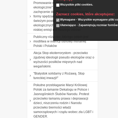
Promowanie rowerów jako ,,czystych
Wszystkie pliki cookies.
ekologicznie" środków transportu,
zachęcenie do aktywnej i bezpiecznej
Zaznacz cookies, które akceptujesz:
formy spędzania wolnego czasu na
Wymagane - Wszystkie wymagane pliki coo
świeżym powietrzu, kształtowanie postaw
Ułatwiające - Zapamiętują rozmiar fontów
ekologicznych: rozumienia roli i znaczenia
niskiej emisji dla naszego zdrowi
Publiczny różaniec, którego celem jest
modlitwa w intencji odnowy moralnej
Polski i Polaków
Akcja Stop ekoterrorystom - przeciwko
zgubnej ideologii pseudo ekologów oraz o
wyższości posiłków mięsnych nad
wegańskimi.
"Białystok solidarny z Rożawą. Stop
tureckiej inwazji!"
Pokutne przebłaganie Maryi Królowej
Polski za łamanie Dekalogu w Polsce i
Jasnogórskich Ślubów Narodu. Protest
przeciwko łamaniu prawa i deprawacji
dzieci, niszczeniu rodzin i Narodu
przeciwko bierności władz
samorządowych i rządu wobec zła LGBT i
GENDER.