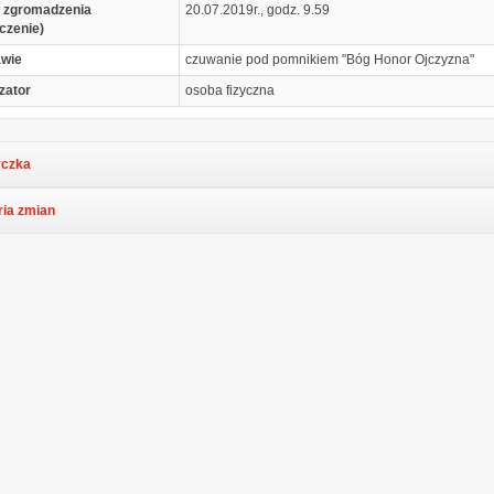
 zgromadzenia
20.07.2019r., godz. 9.59
czenie)
awie
czuwanie pod pomnikiem "Bóg Honor Ojczyzna"
zator
osoba fizyczna
czka
ria zmian