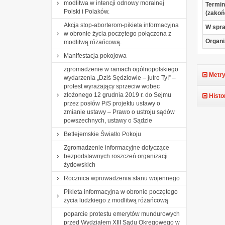
modlitwa w intencji odnowy moralnej
Termin
Polski i Polaków.
(zakoń
Akcja stop-aborterom-pikieta informacyjna
W spr
w obronie życia poczętego połączona z
Organi
modlitwą różańcową.
Manifestacja pokojowa
zgromadzenie w ramach ogólnopolskiego
Metry
wydarzenia „Dziś Sędziowie – jutro Ty!” –
protest wyrażający sprzeciw wobec
złożonego 12 grudnia 2019 r. do Sejmu
Histo
przez posłów PiS projektu ustawy o
zmianie ustawy – Prawo o ustroju sądów
powszechnych, ustawy o Sądzie
Betlejemskie Światło Pokoju
Zgromadzenie informacyjne dotyczące
bezpodstawnych roszczeń organizacji
żydowskich
Rocznica wprowadzenia stanu wojennego
Pikieta informacyjna w obronie poczętego
życia ludzkiego z modlitwą różańcową
poparcie protestu emerytów mundurowych
przed Wydziałem XIII Sądu Okręgowego w