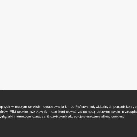
ostępnych w naszym serwisie i dostosowania ich do Państwa indywidualnych potrzeb korzy
ków. Pliki cookies użytkownik może kontrolować za pomocą ustawień swojej przeglądark
glądarki internetowej oznacza, iż użytkownik akceptuje stosowanie plików cookies.