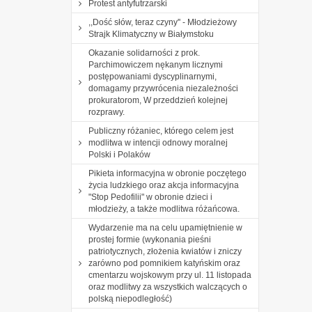
Protest antyfutrzarski
,,Dość słów, teraz czyny'' - Młodzieżowy
Strajk Klimatyczny w Białymstoku
Okazanie solidarności z prok.
Parchimowiczem nękanym licznymi
postępowaniami dyscyplinarnymi,
domagamy przywrócenia niezależności
prokuratorom, W przeddzień kolejnej
rozprawy.
Publiczny różaniec, którego celem jest
modlitwa w intencji odnowy moralnej
Polski i Polaków
Pikieta informacyjna w obronie poczętego
życia ludzkiego oraz akcja informacyjna
"Stop Pedofilii" w obronie dzieci i
młodzieży, a także modlitwa różańcowa.
Wydarzenie ma na celu upamiętnienie w
prostej formie (wykonania pieśni
patriotycznych, złożenia kwiatów i zniczy
zarówno pod pomnikiem katyńskim oraz
cmentarzu wojskowym przy ul. 11 listopada
oraz modlitwy za wszystkich walczących o
polską niepodległość)