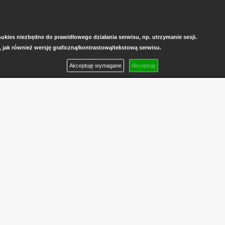
kies niezbędne do prawidłowego działania serwisu, np. utrzymanie sesji.
, jak również wersję graficzną/kontrastową/tekstową serwisu.
Akceptuję wymagane
Akceptuję