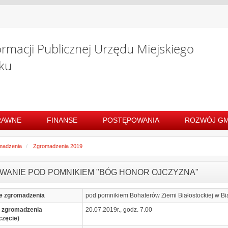
ormacji Publicznej Urzędu Miejskiego
ku
RAWNE
FINANSE
POSTĘPOWANIA
ROZWÓJ GM
madzenia
Zgromadzenia 2019
WANIE POD POMNIKIEM "BÓG HONOR OJCZYZNA"
e zgromadzenia
pod pomnikiem Bohaterów Ziemi Białostockiej w Bi
 zgromadzenia
20.07.2019r., godz. 7.00
częcie)