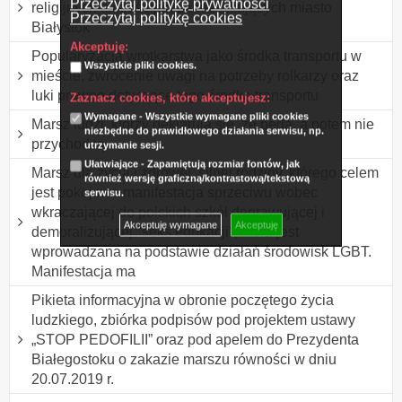
Przeczytaj politykę prywatności
religijnych chrześcijan zamieszkujących miasto
Przeczytaj politykę cookies
Białystok
Akceptuję:
Popularyzacja wrotkarstwa jako środka transportu w
Wszystkie pliki cookies.
mieście, zwrócenie uwagi na potrzeby rolkarzy oraz
luki prawne dotyczące tego środka transportu
Zaznacz cookies, które akceptujesz:
Wymagane - Wszystkie wymagane pliki cookies
Marsz ludzi, którzy deklarują się, że będą, a potem nie
niezbędne do prawidłowego działania serwisu, np.
przychodzą.
utrzymanie sesji.
Ułatwiające - Zapamiętują rozmiar fontów, jak
Marsz dla życia i zdrowej, silnej rodziny, którego celem
również wersję graficzną/kontrastową/tekstową
jest pokojowa manifestacja sprzeciwu wobec
serwisu.
wkraczającej do polskich szkół deprawującej i
Akceptuję wymagane
Akceptuję
demoralizującej "seks edukacji", która jest
wprowadzana na podstawie działań środowisk LGBT.
Manifestacja ma
Pikieta informacyjna w obronie poczętego życia
ludzkiego, zbiórka podpisów pod projektem ustawy
„STOP PEDOFILII” oraz pod apelem do Prezydenta
Białegostoku o zakazie marszu równości w dniu
20.07.2019 r.