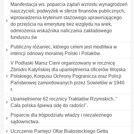
Manifestacja ws. poparcia żądań wzrostu wynagrodzeń
nauczycieli, podwyżek w sferze finansów publicznych,
wprowadzenia kryterium stażowego uprawniającego
do przejścia na emeryturę bez względu na wiek,
odmrożenia wskaźnika naliczania zakładowego
funduszu św
Publiczny różaniec, którego celem jest modlitwa w
intencji odnowy moralnej Polski i Polaków.
V Podlaski Marsz Cieni organizowany w rocznicę
Zbrodni Katyńskiej dla upamiętnienia oficerów Wojska
Polskiego, Korpusu Ochrony Pogranicza oraz Policji
Państwowej zamordowanych przez Sowietów w 1940
r.
Upamiętnienie 62 rocznicy Traktatów Rzymskich. "
Cała polska śpiewa odę do radości".
Poparcie dla trójpodziału władzy i niezależnego
sądownictwa.
Uczczenie Pamięci Ofiar Białostockiego Getta