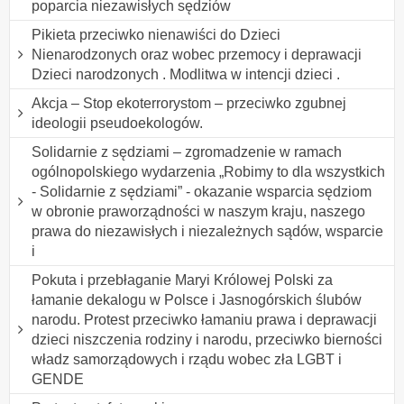
poparcia niezawisłych sędziów
Pikieta przeciwko nienawiści do Dzieci
Nienarodzonych oraz wobec przemocy i deprawacji
Dzieci narodzonych . Modlitwa w intencji dzieci .
Akcja – Stop ekoterrorystom – przeciwko zgubnej
ideologii pseudoekologów.
Solidarnie z sędziami – zgromadzenie w ramach
ogólnopolskiego wydarzenia „Robimy to dla wszystkich
- Solidarnie z sędziami” - okazanie wsparcia sędziom
w obronie praworządności w naszym kraju, naszego
prawa do niezawisłych i niezależnych sądów, wsparcie
i
Pokuta i przebłaganie Maryi Królowej Polski za
łamanie dekalogu w Polsce i Jasnogórskich ślubów
narodu. Protest przeciwko łamaniu prawa i deprawacji
dzieci niszczenia rodziny i narodu, przeciwko bierności
władz samorządowych i rządu wobec zła LGBT i
GENDE