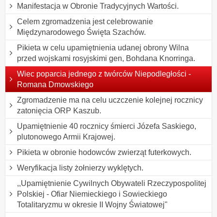
Manifestacja w Obronie Tradycyjnych Wartości.
Celem zgromadzenia jest celebrowanie
Międzynarodowego Święta Szachów.
Pikieta w celu upamiętnienia udanej obrony Wilna
przed wojskami rosyjskimi gen, Bohdana Knorringa.
Wiec poparcia jednego z twórców Niepodległości -
Romana Dmowskiego
Zgromadzenie ma na celu uczczenie kolejnej rocznicy
zatonięcia ORP Kaszub.
Upamiętnienie 40 rocznicy śmierci Józefa Saskiego,
plutonowego Armii Krajowej.
Pikieta w obronie hodowców zwierząt futerkowych.
Weryfikacja listy żołnierzy wyklętych.
,,Upamiętnienie Cywilnych Obywateli Rzeczypospolitej
Polskiej - Ofiar Niemieckiego i Sowieckiego
Totalitaryzmu w okresie II Wojny Światowej"