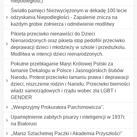
niepodległość)
Światło pamięci Niezwyciężonym w dekadę 100 lecie
odzyskania Niepodległości - Zapalenie znicza na
każdym grobie żołnierza i odmówienie modlitwy
Pikieta przeciwko nienawiści do Dzieci
Nienarodzonych oraz pikieta stop pedofilii przeciwko
deprawacji dzieci i młodzieży w szkole i przedszkolu.
Modlitwa w intencji dzieci nienarodzonych.
Pokutne przebłaganie Maryi Królowej Polski za
łamanie Dekalogu w Polsce i Jasnogórskich ślubów
Narodu. Protest przeciwko łamaniu prawa i deprawacji
dzieci, niszczenie rodzin i Narodu. Przeciwko bierności
władz samorządowych i rządu wobec zła LGBT i
GENDER
,,Wesprzyjmy Prokuratora Parchimowicza".
Upamiętnienie zabitych pisarzy i inteligencji w 1937r.
na Białorusi
,,Marsz Szlachetnej Paczki i Akademia Przyszłości"