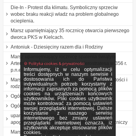
Die-In - Protest dla klimatu. Symboliczny sprzeciw
wobec braku reakcji władz na problem globalnego
ocieplenia.
Marsz upamiętniający 35 rocznicę otwarcia pierwszego
dworca PKS w Kielcach.
Antoniuk - Dziesięciny razem dla i Rodziny
Marsz upamiętniający rocznicę spalenia świątyni
🍪 Polityka cookies & prywatności
Artemidy w Efezie przez szewca Herostratesa w 356 r.
Informujemy, iż w celu optymalizacji
p.n.e.
treści dostępnych w naszym serwisie i
dostosowania ich do Państwa
Marsz rodzin - marsz w obronie tradycyjnych wartości i
indywidualnych potrzeb korzystamy z
rodziny
informacji zapisanych za pomocą plików
cookies na urządzeniach końcowych
Ogólnopolski marsz kibiców przeciwko pedofilii
użytkowników. Pliki cookies użytkownik
może kontrolować za pomocą ustawień
Ogólnopolski marsz kibiców przeciwko pedofilii
swojej przeglądarki internetowej. Dalsze
korzystanie z naszego serwisu
upamiętnienie 76. rocznicy "Krwawej Niedzieli" -
internetowego bez zmiany ustawień
apogeum Rzezi Wołyńskiej, w formie zapalenia zniczy
przeglądarki internetowej oznacza, iż
użytkownik akceptuje stosowanie plików
Marsz w obronie godności rodziny oraz uczuć
cookies.