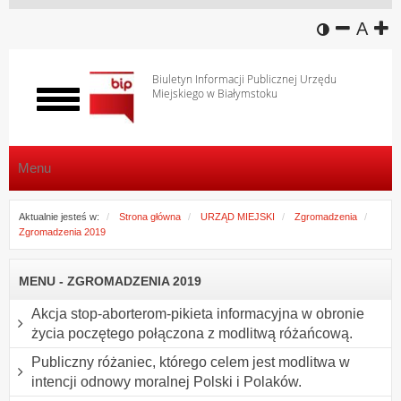
wersja k
zmniej
domy
z
A
Biuletyn Informacji Publicznej Urzędu
Miejskiego w Białymstoku
Włącz
menu
Menu
Aktualnie jesteś w:
Strona główna
URZĄD MIEJSKI
Zgromadzenia
Zgromadzenia 2019
MENU - ZGROMADZENIA 2019
Akcja stop-aborterom-pikieta informacyjna w obronie
życia poczętego połączona z modlitwą różańcową.
Publiczny różaniec, którego celem jest modlitwa w
intencji odnowy moralnej Polski i Polaków.