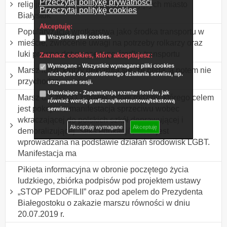
Przeczytaj politykę prywatności
religijnych chrześcijan zamieszkujących miasto
Przeczytaj politykę cookies
Białystok
Akceptuję:
Popularyzacja wrotkarstwa jako środka transportu w
Wszystkie pliki cookies.
mieście, zwrócenie uwagi na potrzeby rolkarzy oraz
luki prawne dotyczące tego środka transportu
Zaznacz cookies, które akceptujesz:
Wymagane - Wszystkie wymagane pliki cookies
Marsz ludzi, którzy deklarują się, że będą, a potem nie
niezbędne do prawidłowego działania serwisu, np.
przychodzą.
utrzymanie sesji.
Ułatwiające - Zapamiętują rozmiar fontów, jak
Marsz dla życia i zdrowej, silnej rodziny, którego celem
również wersję graficzną/kontrastową/tekstową
jest pokojowa manifestacja sprzeciwu wobec
serwisu.
wkraczającej do polskich szkół deprawującej i
Akceptuję wymagane
Akceptuję
demoralizującej "seks edukacji", która jest
wprowadzana na podstawie działań środowisk LGBT.
Manifestacja ma
Pikieta informacyjna w obronie poczętego życia
ludzkiego, zbiórka podpisów pod projektem ustawy
„STOP PEDOFILII” oraz pod apelem do Prezydenta
Białegostoku o zakazie marszu równości w dniu
20.07.2019 r.