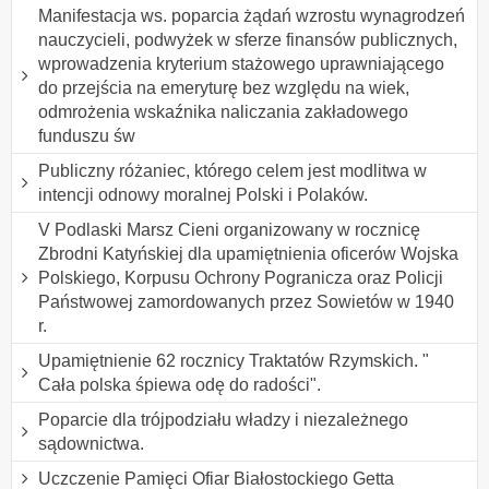
Manifestacja ws. poparcia żądań wzrostu wynagrodzeń
nauczycieli, podwyżek w sferze finansów publicznych,
wprowadzenia kryterium stażowego uprawniającego
do przejścia na emeryturę bez względu na wiek,
odmrożenia wskaźnika naliczania zakładowego
funduszu św
Publiczny różaniec, którego celem jest modlitwa w
intencji odnowy moralnej Polski i Polaków.
V Podlaski Marsz Cieni organizowany w rocznicę
Zbrodni Katyńskiej dla upamiętnienia oficerów Wojska
Polskiego, Korpusu Ochrony Pogranicza oraz Policji
Państwowej zamordowanych przez Sowietów w 1940
r.
Upamiętnienie 62 rocznicy Traktatów Rzymskich. "
Cała polska śpiewa odę do radości".
Poparcie dla trójpodziału władzy i niezależnego
sądownictwa.
Uczczenie Pamięci Ofiar Białostockiego Getta