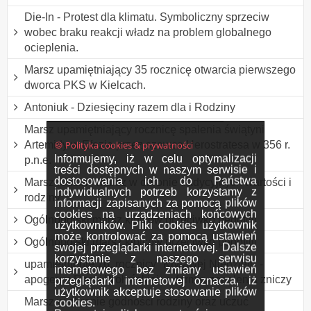
Die-In - Protest dla klimatu. Symboliczny sprzeciw
wobec braku reakcji władz na problem globalnego
ocieplenia.
Marsz upamiętniający 35 rocznicę otwarcia pierwszego
dworca PKS w Kielcach.
Antoniuk - Dziesięciny razem dla i Rodziny
Marsz upamiętniający rocznicę spalenia świątyni
🍪 Polityka cookies & prywatności
Artemidy w Efezie przez szewca Herostratesa w 356 r.
Informujemy, iż w celu optymalizacji
p.n.e.
treści dostępnych w naszym serwisie i
dostosowania ich do Państwa
Marsz rodzin - marsz w obronie tradycyjnych wartości i
indywidualnych potrzeb korzystamy z
rodziny
informacji zapisanych za pomocą plików
cookies na urządzeniach końcowych
Ogólnopolski marsz kibiców przeciwko pedofilii
użytkowników. Pliki cookies użytkownik
może kontrolować za pomocą ustawień
Ogólnopolski marsz kibiców przeciwko pedofilii
swojej przeglądarki internetowej. Dalsze
korzystanie z naszego serwisu
upamiętnienie 76. rocznicy "Krwawej Niedzieli" -
internetowego bez zmiany ustawień
apogeum Rzezi Wołyńskiej, w formie zapalenia zniczy
przeglądarki internetowej oznacza, iż
użytkownik akceptuje stosowanie plików
Marsz w obronie godności rodziny oraz uczuć
cookies.