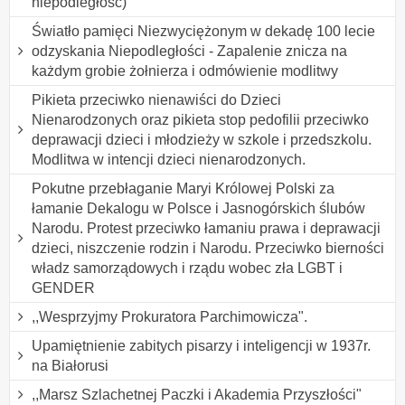
niepodległość)
Światło pamięci Niezwyciężonym w dekadę 100 lecie
odzyskania Niepodległości - Zapalenie znicza na
każdym grobie żołnierza i odmówienie modlitwy
Pikieta przeciwko nienawiści do Dzieci
Nienarodzonych oraz pikieta stop pedofilii przeciwko
deprawacji dzieci i młodzieży w szkole i przedszkolu.
Modlitwa w intencji dzieci nienarodzonych.
Pokutne przebłaganie Maryi Królowej Polski za
łamanie Dekalogu w Polsce i Jasnogórskich ślubów
Narodu. Protest przeciwko łamaniu prawa i deprawacji
dzieci, niszczenie rodzin i Narodu. Przeciwko bierności
władz samorządowych i rządu wobec zła LGBT i
GENDER
,,Wesprzyjmy Prokuratora Parchimowicza".
Upamiętnienie zabitych pisarzy i inteligencji w 1937r.
na Białorusi
,,Marsz Szlachetnej Paczki i Akademia Przyszłości"