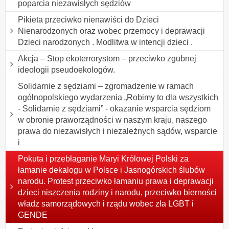
poparcia niezawisłych sędziów
Pikieta przeciwko nienawiści do Dzieci
Nienarodzonych oraz wobec przemocy i deprawacji
Dzieci narodzonych . Modlitwa w intencji dzieci .
Akcja – Stop ekoterrorystom – przeciwko zgubnej
ideologii pseudoekologów.
Solidarnie z sędziami – zgromadzenie w ramach
ogólnopolskiego wydarzenia „Robimy to dla wszystkich
- Solidarnie z sędziami” - okazanie wsparcia sędziom
w obronie praworządności w naszym kraju, naszego
prawa do niezawisłych i niezależnych sądów, wsparcie
i
Pokuta i przebłaganie Maryi Królowej Polski za
łamanie dekalogu w Polsce i Jasnogórskich ślubów
narodu. Protest przeciwko łamaniu prawa i deprawacji
dzieci niszczenia rodziny i narodu, przeciwko bierności
władz samorządowych i rządu wobec zła LGBT i
GENDE