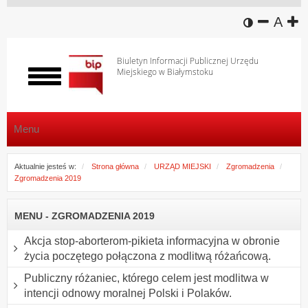
wersja k
zmniej
domy
z
A
Biuletyn Informacji Publicznej Urzędu
Miejskiego w Białymstoku
Włącz
menu
Menu
Aktualnie jesteś w:
Strona główna
URZĄD MIEJSKI
Zgromadzenia
Zgromadzenia 2019
MENU - ZGROMADZENIA 2019
Akcja stop-aborterom-pikieta informacyjna w obronie
życia poczętego połączona z modlitwą różańcową.
Publiczny różaniec, którego celem jest modlitwa w
intencji odnowy moralnej Polski i Polaków.