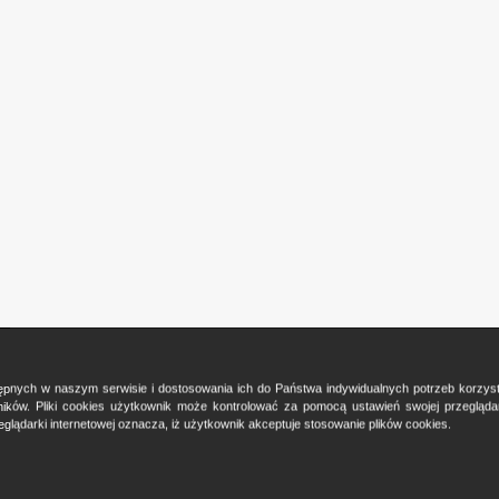
ostępnych w naszym serwisie i dostosowania ich do Państwa indywidualnych potrzeb korzy
ków. Pliki cookies użytkownik może kontrolować za pomocą ustawień swojej przeglądark
glądarki internetowej oznacza, iż użytkownik akceptuje stosowanie plików cookies.