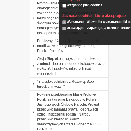
Promowanie rowerów jako ,,czystych
Wszystkie pliki cookies.
ekologicznie" środków transportu,
zachęcenie do aktywnej i bezpiecznej
Zaznacz cookies, które akceptujesz:
formy spędzania wolnego czasu na
Wymagane - Wszystkie wymagane pliki coo
świeżym powietrzu, kształtowanie postaw
Ułatwiające - Zapamiętują rozmiar fontów
ekologicznych: rozumienia roli i znaczenia
niskiej emisji dla naszego zdrowi
Publiczny różaniec, którego celem jest
modlitwa w intencji odnowy moralnej
Polski i Polaków
Akcja Stop ekoterrorystom - przeciwko
zgubnej ideologii pseudo ekologów oraz o
wyższości posiłków mięsnych nad
wegańskimi.
"Białystok solidarny z Rożawą. Stop
tureckiej inwazji!"
Pokutne przebłaganie Maryi Królowej
Polski za łamanie Dekalogu w Polsce i
Jasnogórskich Ślubów Narodu. Protest
przeciwko łamaniu prawa i deprawacji
dzieci, niszczeniu rodzin i Narodu
przeciwko bierności władz
samorządowych i rządu wobec zła LGBT i
GENDER.