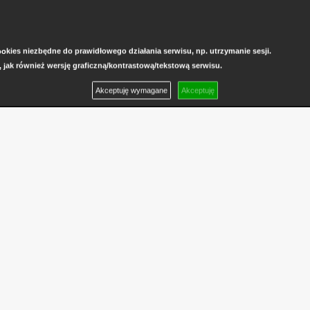
kies niezbędne do prawidłowego działania serwisu, np. utrzymanie sesji.
, jak również wersję graficzną/kontrastową/tekstową serwisu.
Akceptuję wymagane
Akceptuję