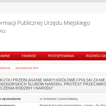
ormacji Publicznej Urzędu Miejskiego
ku
RAWNE
FINANSE
POSTĘPOWANIA
ROZWÓJ GM
madzenia
Zgromadzenia 2019
POKUTA I PRZEBŁAGANIE MARYI KRÓLOWEJ POLSKI ZA 
ASNOGÓRSKICH ŚLUBÓW NARODU. PROTEST PRZECIWKO 
ZCZENIA RODZINY I NARODU"
e zgromadzenia
ul. Kościelna 2 przed Katedrą
przemarszu
Rynek Kościuszki przed Katedrą - Lipowa - Św. Roc