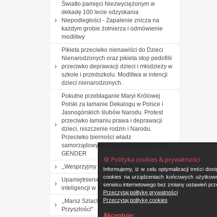
Światło pamięci Niezwyciężonym w
dekadę 100 lecie odzyskania
Niepodległości - Zapalenie znicza na
każdym grobie żołnierza i odmówienie
modlitwy
Pikieta przeciwko nienawiści do Dzieci
Nienarodzonych oraz pikieta stop pedofilii
przeciwko deprawacji dzieci i młodzieży w
szkole i przedszkolu. Modlitwa w intencji
dzieci nienarodzonych.
Pokutne przebłaganie Maryi Królowej
Polski za łamanie Dekalogu w Polsce i
Jasnogórskich ślubów Narodu. Protest
przeciwko łamaniu prawa i deprawacji
dzieci, niszczenie rodzin i Narodu.
Przeciwko bierności władz
samorządowych i rządu wobec zła LGBT i
GENDER
🍪 Polityka cookies & prywatności
,,Wesprzyjmy Prokuratora Parchimowicza".
Informujemy, iż w celu optymalizacji treści d
cookies na urządzeniach końcowych użytkowni
Upamiętnienie zabitych pisarzy i
serwisu internetowego bez zmiany ustawień prze
inteligencji w 1937r. na Białorusi
Przeczytaj politykę prywatności
Przeczytaj politykę cookies
,,Marsz Szlachetnej Paczki i Akademia
Przyszłości"
Akceptuję: