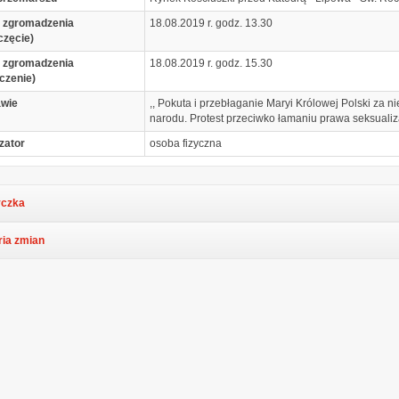
 zgromadzenia
18.08.2019 r. godz. 13.30
częcie)
 zgromadzenia
18.08.2019 r. godz. 15.30
czenie)
awie
,, Pokuta i przebłaganie Maryi Królowej Polski za 
narodu. Protest przeciwko łamaniu prawa seksualizac
zator
osoba fizyczna
czka
ria zmian