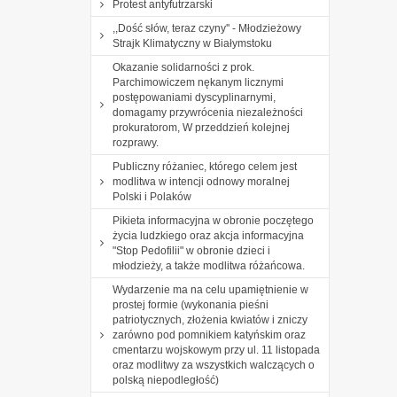
Protest antyfutrzarski
,,Dość słów, teraz czyny'' - Młodzieżowy
Strajk Klimatyczny w Białymstoku
Okazanie solidarności z prok.
Parchimowiczem nękanym licznymi
postępowaniami dyscyplinarnymi,
domagamy przywrócenia niezależności
prokuratorom, W przeddzień kolejnej
rozprawy.
Publiczny różaniec, którego celem jest
modlitwa w intencji odnowy moralnej
Polski i Polaków
Pikieta informacyjna w obronie poczętego
życia ludzkiego oraz akcja informacyjna
"Stop Pedofilii" w obronie dzieci i
młodzieży, a także modlitwa różańcowa.
Wydarzenie ma na celu upamiętnienie w
prostej formie (wykonania pieśni
patriotycznych, złożenia kwiatów i zniczy
zarówno pod pomnikiem katyńskim oraz
cmentarzu wojskowym przy ul. 11 listopada
oraz modlitwy za wszystkich walczących o
polską niepodległość)