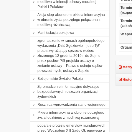
modlitwa w intencji odnowy moralnej
Polski i Polaków.
Termin
(rozpo
Akcja stop-aborterom-pikieta informacyjna
w obronie życia poczętego połączona z
Termin
modlitwą różańcową.
(zakoń
Manifestacja pokojowa
W spr
zgromadzenie w ramach ogólnopolskiego
wydarzenia „Dziś Sędziowie – jutro Ty!” –
Organi
protest wyrażający sprzeciw wobec
złożonego 12 grudnia 2019 r. do Sejmu
przez posłów PiS projektu ustawy o
zmianie ustawy – Prawo o ustroju sądów
Metry
powszechnych, ustawy o Sądzie
Betlejemskie Światło Pokoju
Histo
Zgromadzenie informacyjne dotyczące
bezpodstawnych roszczeń organizacji
żydowskich
Rocznica wprowadzenia stanu wojennego
Pikieta informacyjna w obronie poczętego
życia ludzkiego z modlitwą różańcową
poparcie protestu emerytów mundurowych
przed Wydziałem XIII Sądu Okręgowego w