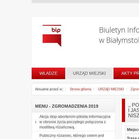
Biuletyn Inf
w Białymsto
WŁADZE
URZĄD MIEJSKI
AKTY P
Aktualnie jesteś w:
Strona główna
URZĄD MIEJSKI
Zgro
,, 
MENU - ZGROMADZENIA 2019
I J
NIS
Akcja stop-aborterom-pikieta informacyjna
w obronie życia poczętego połączona z
modlitwą różańcową.
Miejsc
Publiczny różaniec, którego celem jest
Trasa 