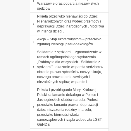
Warszawie oraz poparcia niezawisłych
sędziów
Pikieta przeciwko nienawiści do Dzieci
Nienarodzonych oraz wobec przemocy i
deprawacji Dzieci narodzonych . Modlitwa
w intencji dzieci .
Akcja – Stop ekoterrorystom – przeciwko
zgubnej ideologii pseudoekologów.
Solidarnie z sędziami – zgromadzenie w
ramach ogólnopolskiego wydarzenia
„Robimy to dla wszystkich - Solidarnie z
sędziami” - okazanie wsparcia sędziom w
obronie praworządności w naszym kraju,
naszego prawa do niezawisłych i
niezależnych sądów, wsparcie i
Pokuta i przebłaganie Maryi Królowej
Polski za łamanie dekalogu w Polsce i
Jasnogórskich ślubów narodu. Protest
przeciwko łamaniu prawa i deprawacji
dzieci niszczenia rodziny i narodu,
przeciwko bierności władz
samorządowych i rządu wobec zła LGBT i
GENDE