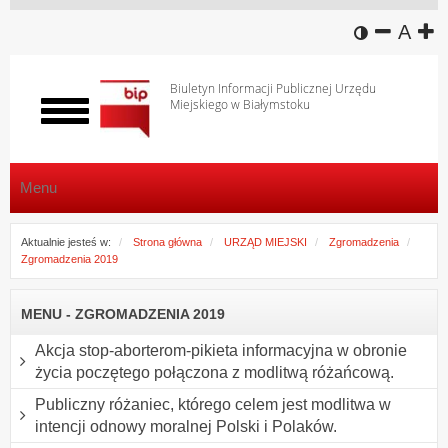
wersja k
zmniej
domy
z
A
Biuletyn Informacji Publicznej Urzędu
Miejskiego w Białymstoku
Włącz
menu
Menu
Aktualnie jesteś w:
Strona główna
URZĄD MIEJSKI
Zgromadzenia
Zgromadzenia 2019
MENU - ZGROMADZENIA 2019
Akcja stop-aborterom-pikieta informacyjna w obronie
życia poczętego połączona z modlitwą różańcową.
Publiczny różaniec, którego celem jest modlitwa w
intencji odnowy moralnej Polski i Polaków.