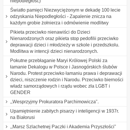
niepodległość)
Światło pamięci Niezwyciężonym w dekadę 100 lecie
odzyskania Niepodległości - Zapalenie znicza na
każdym grobie żołnierza i odmówienie modlitwy
Pikieta przeciwko nienawiści do Dzieci
Nienarodzonych oraz pikieta stop pedofilii przeciwko
deprawacji dzieci i młodzieży w szkole i przedszkolu.
Modlitwa w intencji dzieci nienarodzonych.
Pokutne przebłaganie Maryi Królowej Polski za
łamanie Dekalogu w Polsce i Jasnogórskich ślubów
Narodu. Protest przeciwko łamaniu prawa i deprawacji
dzieci, niszczenie rodzin i Narodu. Przeciwko bierności
władz samorządowych i rządu wobec zła LGBT i
GENDER
,,Wesprzyjmy Prokuratora Parchimowicza".
Upamiętnienie zabitych pisarzy i inteligencji w 1937r.
na Białorusi
,,Marsz Szlachetnej Paczki i Akademia Przyszłości"