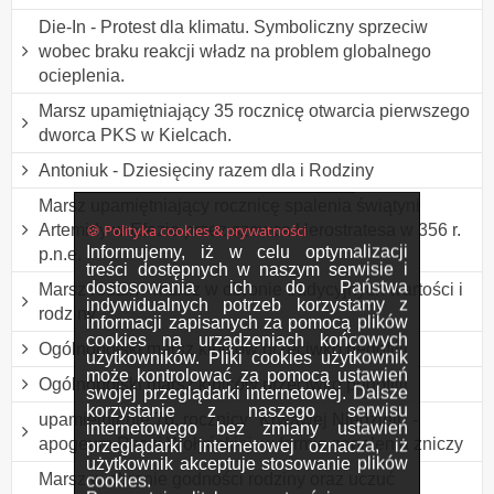
Die-In - Protest dla klimatu. Symboliczny sprzeciw
wobec braku reakcji władz na problem globalnego
ocieplenia.
Marsz upamiętniający 35 rocznicę otwarcia pierwszego
dworca PKS w Kielcach.
Antoniuk - Dziesięciny razem dla i Rodziny
Marsz upamiętniający rocznicę spalenia świątyni
🍪 Polityka cookies & prywatności
Artemidy w Efezie przez szewca Herostratesa w 356 r.
Informujemy, iż w celu optymalizacji
p.n.e.
treści dostępnych w naszym serwisie i
dostosowania ich do Państwa
Marsz rodzin - marsz w obronie tradycyjnych wartości i
indywidualnych potrzeb korzystamy z
rodziny
informacji zapisanych za pomocą plików
cookies na urządzeniach końcowych
Ogólnopolski marsz kibiców przeciwko pedofilii
użytkowników. Pliki cookies użytkownik
może kontrolować za pomocą ustawień
Ogólnopolski marsz kibiców przeciwko pedofilii
swojej przeglądarki internetowej. Dalsze
korzystanie z naszego serwisu
upamiętnienie 76. rocznicy "Krwawej Niedzieli" -
internetowego bez zmiany ustawień
apogeum Rzezi Wołyńskiej, w formie zapalenia zniczy
przeglądarki internetowej oznacza, iż
użytkownik akceptuje stosowanie plików
Marsz w obronie godności rodziny oraz uczuć
cookies.