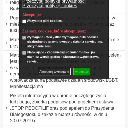
Przeczytaj politykę prywatności
religijnych chrześcijan zamieszkujących miasto
Przeczytaj politykę cookies
Białystok
Akceptuję:
Popularyzacja wrotkarstwa jako środka transportu w
Wszystkie pliki cookies.
mieście, zwrócenie uwagi na potrzeby rolkarzy oraz
luki prawne dotyczące tego środka transportu
Zaznacz cookies, które akceptujesz:
Wymagane - Wszystkie wymagane pliki cookies
Marsz ludzi, którzy deklarują się, że będą, a potem nie
niezbędne do prawidłowego działania serwisu, np.
przychodzą.
utrzymanie sesji.
Ułatwiające - Zapamiętują rozmiar fontów, jak
Marsz dla życia i zdrowej, silnej rodziny, którego celem
również wersję graficzną/kontrastową/tekstową
jest pokojowa manifestacja sprzeciwu wobec
serwisu.
wkraczającej do polskich szkół deprawującej i
Akceptuję wymagane
Akceptuję
demoralizującej "seks edukacji", która jest
wprowadzana na podstawie działań środowisk LGBT.
Manifestacja ma
Pikieta informacyjna w obronie poczętego życia
ludzkiego, zbiórka podpisów pod projektem ustawy
„STOP PEDOFILII” oraz pod apelem do Prezydenta
Białegostoku o zakazie marszu równości w dniu
20.07.2019 r.