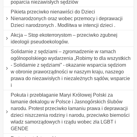
poparcia niezawisłych sędziów
Pikieta przeciwko nienawiści do Dzieci
Nienarodzonych oraz wobec przemocy i deprawacji
Dzieci narodzonych . Modlitwa w intencji dzieci .
Akcja – Stop ekoterrorystom – przeciwko zgubnej
ideologii pseudoekologów.
Solidarnie z sędziami – zgromadzenie w ramach
ogólnopolskiego wydarzenia „Robimy to dla wszystkich
- Solidarnie z sędziami” - okazanie wsparcia sędziom
w obronie praworządności w naszym kraju, naszego
prawa do niezawisłych i niezależnych sądów, wsparcie
i
Pokuta i przebłaganie Maryi Królowej Polski za
łamanie dekalogu w Polsce i Jasnogórskich ślubów
narodu. Protest przeciwko łamaniu prawa i deprawacji
dzieci niszczenia rodziny i narodu, przeciwko bierności
władz samorządowych i rządu wobec zła LGBT i
GENDE