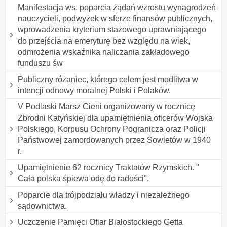
Manifestacja ws. poparcia żądań wzrostu wynagrodzeń
nauczycieli, podwyżek w sferze finansów publicznych,
wprowadzenia kryterium stażowego uprawniającego
do przejścia na emeryturę bez względu na wiek,
odmrożenia wskaźnika naliczania zakładowego
funduszu św
Publiczny różaniec, którego celem jest modlitwa w
intencji odnowy moralnej Polski i Polaków.
V Podlaski Marsz Cieni organizowany w rocznicę
Zbrodni Katyńskiej dla upamiętnienia oficerów Wojska
Polskiego, Korpusu Ochrony Pogranicza oraz Policji
Państwowej zamordowanych przez Sowietów w 1940
r.
Upamiętnienie 62 rocznicy Traktatów Rzymskich. "
Cała polska śpiewa odę do radości".
Poparcie dla trójpodziału władzy i niezależnego
sądownictwa.
Uczczenie Pamięci Ofiar Białostockiego Getta