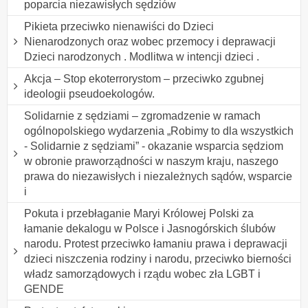
poparcia niezawisłych sędziów
Pikieta przeciwko nienawiści do Dzieci
Nienarodzonych oraz wobec przemocy i deprawacji
Dzieci narodzonych . Modlitwa w intencji dzieci .
Akcja – Stop ekoterrorystom – przeciwko zgubnej
ideologii pseudoekologów.
Solidarnie z sędziami – zgromadzenie w ramach
ogólnopolskiego wydarzenia „Robimy to dla wszystkich
- Solidarnie z sędziami” - okazanie wsparcia sędziom
w obronie praworządności w naszym kraju, naszego
prawa do niezawisłych i niezależnych sądów, wsparcie
i
Pokuta i przebłaganie Maryi Królowej Polski za
łamanie dekalogu w Polsce i Jasnogórskich ślubów
narodu. Protest przeciwko łamaniu prawa i deprawacji
dzieci niszczenia rodziny i narodu, przeciwko bierności
władz samorządowych i rządu wobec zła LGBT i
GENDE