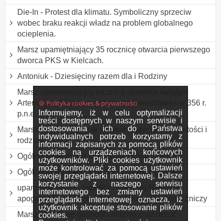
Die-In - Protest dla klimatu. Symboliczny sprzeciw
wobec braku reakcji władz na problem globalnego
ocieplenia.
Marsz upamiętniający 35 rocznicę otwarcia pierwszego
dworca PKS w Kielcach.
Antoniuk - Dziesięciny razem dla i Rodziny
Marsz upamiętniający rocznicę spalenia świątyni
🍪 Polityka cookies & prywatności
Artemidy w Efezie przez szewca Herostratesa w 356 r.
Informujemy, iż w celu optymalizacji
p.n.e.
treści dostępnych w naszym serwisie i
dostosowania ich do Państwa
Marsz rodzin - marsz w obronie tradycyjnych wartości i
indywidualnych potrzeb korzystamy z
rodziny
informacji zapisanych za pomocą plików
cookies na urządzeniach końcowych
Ogólnopolski marsz kibiców przeciwko pedofilii
użytkowników. Pliki cookies użytkownik
może kontrolować za pomocą ustawień
Ogólnopolski marsz kibiców przeciwko pedofilii
swojej przeglądarki internetowej. Dalsze
korzystanie z naszego serwisu
upamiętnienie 76. rocznicy "Krwawej Niedzieli" -
internetowego bez zmiany ustawień
apogeum Rzezi Wołyńskiej, w formie zapalenia zniczy
przeglądarki internetowej oznacza, iż
użytkownik akceptuje stosowanie plików
Marsz w obronie godności rodziny oraz uczuć
cookies.