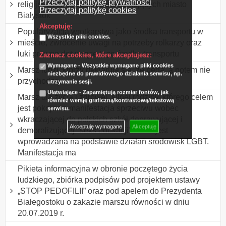
Przeczytaj politykę prywatności
religijnych chrześcijan zamieszkujących miasto
Przeczytaj politykę cookies
Białystok
Akceptuję:
Popularyzacja wrotkarstwa jako środka transportu w
Wszystkie pliki cookies.
mieście, zwrócenie uwagi na potrzeby rolkarzy oraz
luki prawne dotyczące tego środka transportu
Zaznacz cookies, które akceptujesz:
Wymagane - Wszystkie wymagane pliki cookies
Marsz ludzi, którzy deklarują się, że będą, a potem nie
niezbędne do prawidłowego działania serwisu, np.
przychodzą.
utrzymanie sesji.
Ułatwiające - Zapamiętują rozmiar fontów, jak
Marsz dla życia i zdrowej, silnej rodziny, którego celem
również wersję graficzną/kontrastową/tekstową
jest pokojowa manifestacja sprzeciwu wobec
serwisu.
wkraczającej do polskich szkół deprawującej i
Akceptuję wymagane
Akceptuję
demoralizującej "seks edukacji", która jest
wprowadzana na podstawie działań środowisk LGBT.
Manifestacja ma
Pikieta informacyjna w obronie poczętego życia
ludzkiego, zbiórka podpisów pod projektem ustawy
„STOP PEDOFILII” oraz pod apelem do Prezydenta
Białegostoku o zakazie marszu równości w dniu
20.07.2019 r.