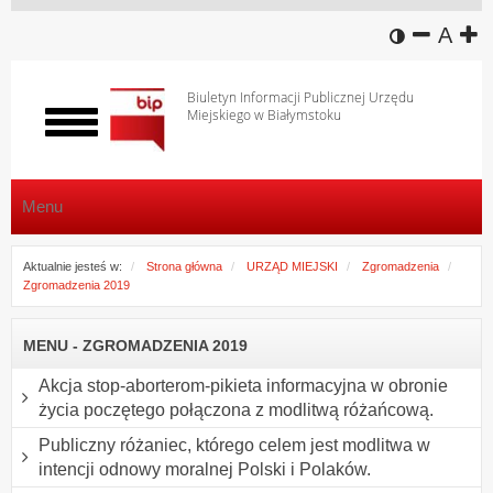
wersja k
zmniej
domy
z
A
Biuletyn Informacji Publicznej Urzędu
Miejskiego w Białymstoku
Włącz
menu
Menu
Aktualnie jesteś w:
Strona główna
URZĄD MIEJSKI
Zgromadzenia
Zgromadzenia 2019
MENU - ZGROMADZENIA 2019
Akcja stop-aborterom-pikieta informacyjna w obronie
życia poczętego połączona z modlitwą różańcową.
Publiczny różaniec, którego celem jest modlitwa w
intencji odnowy moralnej Polski i Polaków.