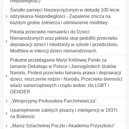
niepodległość)
Światło pamięci Niezwyciężonym w dekadę 100 lecie
odzyskania Niepodległości - Zapalenie znicza na
każdym grobie żołnierza i odmówienie modlitwy
Pikieta przeciwko nienawiści do Dzieci
Nienarodzonych oraz pikieta stop pedofilii przeciwko
deprawacji dzieci i młodzieży w szkole i przedszkolu.
Modlitwa w intencji dzieci nienarodzonych.
Pokutne przebłaganie Maryi Królowej Polski za
łamanie Dekalogu w Polsce i Jasnogórskich ślubów
Narodu. Protest przeciwko łamaniu prawa i deprawacji
dzieci, niszczenie rodzin i Narodu. Przeciwko bierności
władz samorządowych i rządu wobec zła LGBT i
GENDER
,,Wesprzyjmy Prokuratora Parchimowicza".
Upamiętnienie zabitych pisarzy i inteligencji w 1937r.
na Białorusi
,,Marsz Szlachetnej Paczki i Akademia Przyszłości"