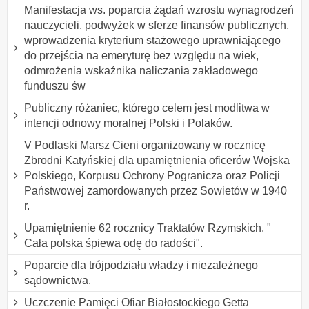
Manifestacja ws. poparcia żądań wzrostu wynagrodzeń
nauczycieli, podwyżek w sferze finansów publicznych,
wprowadzenia kryterium stażowego uprawniającego
do przejścia na emeryturę bez względu na wiek,
odmrożenia wskaźnika naliczania zakładowego
funduszu św
Publiczny różaniec, którego celem jest modlitwa w
intencji odnowy moralnej Polski i Polaków.
V Podlaski Marsz Cieni organizowany w rocznicę
Zbrodni Katyńskiej dla upamiętnienia oficerów Wojska
Polskiego, Korpusu Ochrony Pogranicza oraz Policji
Państwowej zamordowanych przez Sowietów w 1940
r.
Upamiętnienie 62 rocznicy Traktatów Rzymskich. "
Cała polska śpiewa odę do radości".
Poparcie dla trójpodziału władzy i niezależnego
sądownictwa.
Uczczenie Pamięci Ofiar Białostockiego Getta