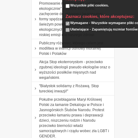
Promowanie rowerów jako ,,czystych
Wszystkie pliki cookies.
ekologicznie" środków transportu,
zachęcenie do aktywnej i bezpiecznej
Zaznacz cookies, które akceptujesz:
formy spędzania wolnego czasu na
Wymagane - Wszystkie wymagane pliki coo
świeżym powietrzu, kształtowanie postaw
Ułatwiające - Zapamiętują rozmiar fontów
ekologicznych: rozumienia roli i znaczenia
niskiej emisji dla naszego zdrowi
Publiczny różaniec, którego celem jest
modlitwa w intencji odnowy moralnej
Polski i Polaków
Akcja Stop ekoterrorystom - przeciwko
zgubnej ideologii pseudo ekologów oraz o
wyższości posiłków mięsnych nad
wegańskimi.
"Białystok solidarny z Rożawą. Stop
tureckiej inwazji!"
Pokutne przebłaganie Maryi Królowej
Polski za łamanie Dekalogu w Polsce i
Jasnogórskich Ślubów Narodu. Protest
przeciwko łamaniu prawa i deprawacji
dzieci, niszczeniu rodzin i Narodu
przeciwko bierności władz
samorządowych i rządu wobec zła LGBT i
GENDER.