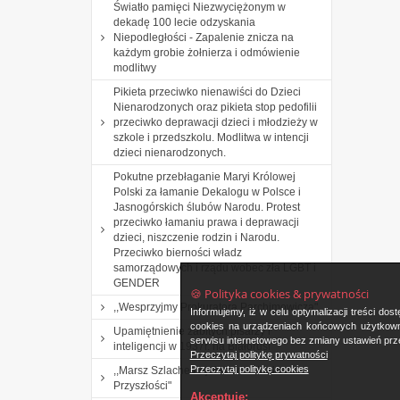
Światło pamięci Niezwyciężonym w
dekadę 100 lecie odzyskania
Niepodległości - Zapalenie znicza na
każdym grobie żołnierza i odmówienie
modlitwy
Pikieta przeciwko nienawiści do Dzieci
Nienarodzonych oraz pikieta stop pedofilii
przeciwko deprawacji dzieci i młodzieży w
szkole i przedszkolu. Modlitwa w intencji
dzieci nienarodzonych.
Pokutne przebłaganie Maryi Królowej
Polski za łamanie Dekalogu w Polsce i
Jasnogórskich ślubów Narodu. Protest
przeciwko łamaniu prawa i deprawacji
dzieci, niszczenie rodzin i Narodu.
Przeciwko bierności władz
samorządowych i rządu wobec zła LGBT i
GENDER
🍪 Polityka cookies & prywatności
,,Wesprzyjmy Prokuratora Parchimowicza".
Informujemy, iż w celu optymalizacji treści d
cookies na urządzeniach końcowych użytkowni
Upamiętnienie zabitych pisarzy i
serwisu internetowego bez zmiany ustawień prze
inteligencji w 1937r. na Białorusi
Przeczytaj politykę prywatności
Przeczytaj politykę cookies
,,Marsz Szlachetnej Paczki i Akademia
Przyszłości"
Akceptuję: