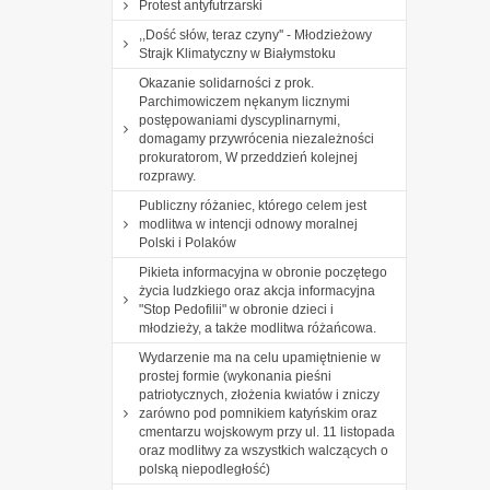
Protest antyfutrzarski
,,Dość słów, teraz czyny'' - Młodzieżowy
Strajk Klimatyczny w Białymstoku
Okazanie solidarności z prok.
Parchimowiczem nękanym licznymi
postępowaniami dyscyplinarnymi,
domagamy przywrócenia niezależności
prokuratorom, W przeddzień kolejnej
rozprawy.
Publiczny różaniec, którego celem jest
modlitwa w intencji odnowy moralnej
Polski i Polaków
Pikieta informacyjna w obronie poczętego
życia ludzkiego oraz akcja informacyjna
"Stop Pedofilii" w obronie dzieci i
młodzieży, a także modlitwa różańcowa.
Wydarzenie ma na celu upamiętnienie w
prostej formie (wykonania pieśni
patriotycznych, złożenia kwiatów i zniczy
zarówno pod pomnikiem katyńskim oraz
cmentarzu wojskowym przy ul. 11 listopada
oraz modlitwy za wszystkich walczących o
polską niepodległość)