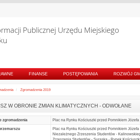
ormacji Publicznej Urzędu Miejskiego
ku
RAWNE
FINANSE
POSTĘPOWANIA
ROZWÓJ GM
madzenia
Zgromadzenia 2019
SZ W OBRONIE ZMIAN KLIMATYCZNYCH - ODWOŁANE
e zgromadzenia
Plac na Rynku Kościuszki przed Pomnikiem Józefa 
przemarszu
Plac na Rynku Kościuszki przed Pomnikiem Józefa P
Niezależnego Zrzeszenia Studentów - Kalinowskiego
Zrzeszenia Studentów - Suraska - Rynek Kościuszk