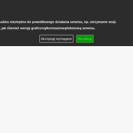
kies niezbędne do prawidłowego działania serwisu, np. utrzymanie sesji.
, jak również wersję graficzną/kontrastową/tekstową serwisu.
Akceptuję wymagane
Akceptuję