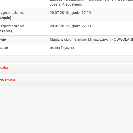
Józefa Piłsudskiego
 zgromadzenia
20.07.2019r., godz. 17.20
częcie)
 zgromadzenia
20.07.2019r., godz. 22.00
czenie)
awie
Marsz w obronie zmian klimatycznych - ODWOŁAN
zator
osoba fizyczna
czka
ria zmian