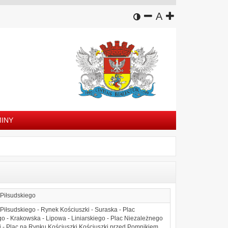
wersja kontrastowa
zmniejsz czcion
domyślny rozm
zwiększ czc
A
INY
Piłsudskiego
iłsudskiego - Rynek Kościuszki - Suraska - Plac
 - Krakowska - Lipowa - Liniarskiego - Plac Niezależnego
i - Plac na Rynku Kościuszki Kościuszki przed Pomnikiem