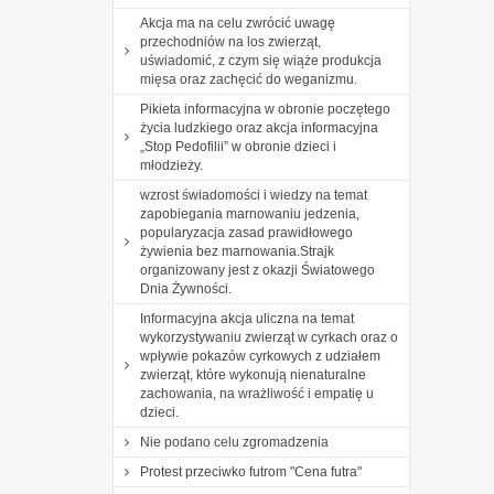
Akcja ma na celu zwrócić uwagę
przechodniów na los zwierząt,
uświadomić, z czym się wiąże produkcja
mięsa oraz zachęcić do weganizmu.
Pikieta informacyjna w obronie poczętego
życia ludzkiego oraz akcja informacyjna
„Stop Pedofilii” w obronie dzieci i
młodzieży.
wzrost świadomości i wiedzy na temat
zapobiegania marnowaniu jedzenia,
popularyzacja zasad prawidłowego
żywienia bez marnowania.Strajk
organizowany jest z okazji Światowego
Dnia Żywności.
Informacyjna akcja uliczna na temat
wykorzystywaniu zwierząt w cyrkach oraz o
wpływie pokazów cyrkowych z udziałem
zwierząt, które wykonują nienaturalne
zachowania, na wrażliwość i empatię u
dzieci.
Nie podano celu zgromadzenia
Protest przeciwko futrom "Cena futra"