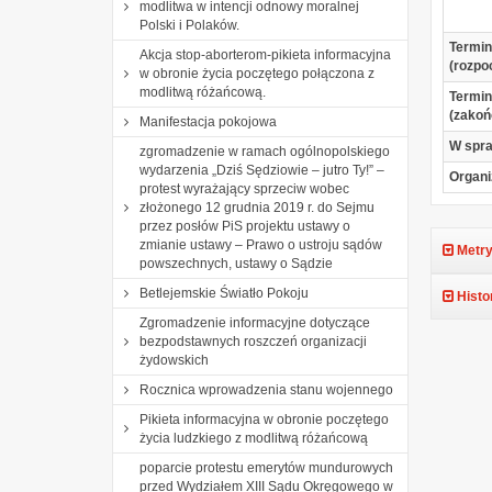
modlitwa w intencji odnowy moralnej
Polski i Polaków.
Termin
Akcja stop-aborterom-pikieta informacyjna
(rozpo
w obronie życia poczętego połączona z
modlitwą różańcową.
Termin
(zakoń
Manifestacja pokojowa
W spr
zgromadzenie w ramach ogólnopolskiego
wydarzenia „Dziś Sędziowie – jutro Ty!” –
Organi
protest wyrażający sprzeciw wobec
złożonego 12 grudnia 2019 r. do Sejmu
przez posłów PiS projektu ustawy o
zmianie ustawy – Prawo o ustroju sądów
Metry
powszechnych, ustawy o Sądzie
Betlejemskie Światło Pokoju
Histo
Zgromadzenie informacyjne dotyczące
bezpodstawnych roszczeń organizacji
żydowskich
Rocznica wprowadzenia stanu wojennego
Pikieta informacyjna w obronie poczętego
życia ludzkiego z modlitwą różańcową
poparcie protestu emerytów mundurowych
przed Wydziałem XIII Sądu Okręgowego w