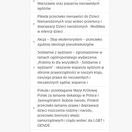
Warszawie oraz poparcia niezawisłych
sędziów
Pikieta przeciwko nienawiści do Dzieci
Nienarodzonych oraz wobec przemocy i
deprawacji Dzieci narodzonych . Modlitwa
w intencji dzieci .
Akcja – Stop ekoterrorystom – przeciwko
zgubnej ideologii pseudoekologów.
Solidarnie z sędziami – zgromadzenie w
ramach ogólnopolskiego wydarzenia
„Robimy to dla wszystkich - Solidarnie z
sędziami” - okazanie wsparcia sędziom w
obronie praworządności w naszym kraju,
naszego prawa do niezawisłych i
niezależnych sądów, wsparcie i
Pokuta i przebłaganie Maryi Królowej
Polski za łamanie dekalogu w Polsce i
Jasnogórskich ślubów narodu. Protest
przeciwko łamaniu prawa i deprawacji
dzieci niszczenia rodziny i narodu,
przeciwko bierności władz
samorządowych i rządu wobec zła LGBT i
GENDE