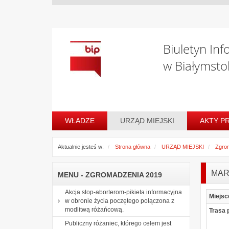
Biuletyn Inf
w Białymsto
WŁADZE
URZĄD MIEJSKI
AKTY P
Aktualnie jesteś w:
Strona główna
URZĄD MIEJSKI
Zgro
MAR
MENU - ZGROMADZENIA 2019
Akcja stop-aborterom-pikieta informacyjna
Miejsc
w obronie życia poczętego połączona z
modlitwą różańcową.
Trasa 
Publiczny różaniec, którego celem jest