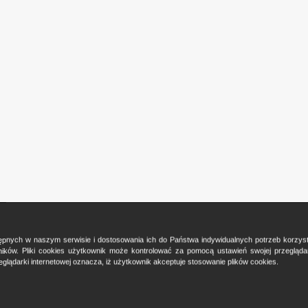
ostępnych w naszym serwisie i dostosowania ich do Państwa indywidualnych potrzeb korzy
ków. Pliki cookies użytkownik może kontrolować za pomocą ustawień swojej przeglądark
glądarki internetowej oznacza, iż użytkownik akceptuje stosowanie plików cookies.