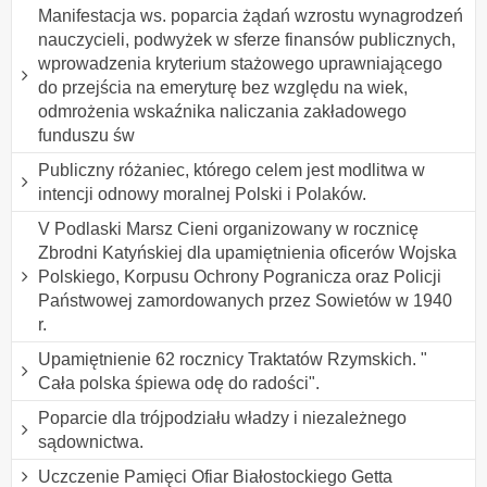
Manifestacja ws. poparcia żądań wzrostu wynagrodzeń
nauczycieli, podwyżek w sferze finansów publicznych,
wprowadzenia kryterium stażowego uprawniającego
do przejścia na emeryturę bez względu na wiek,
odmrożenia wskaźnika naliczania zakładowego
funduszu św
Publiczny różaniec, którego celem jest modlitwa w
intencji odnowy moralnej Polski i Polaków.
V Podlaski Marsz Cieni organizowany w rocznicę
Zbrodni Katyńskiej dla upamiętnienia oficerów Wojska
Polskiego, Korpusu Ochrony Pogranicza oraz Policji
Państwowej zamordowanych przez Sowietów w 1940
r.
Upamiętnienie 62 rocznicy Traktatów Rzymskich. "
Cała polska śpiewa odę do radości".
Poparcie dla trójpodziału władzy i niezależnego
sądownictwa.
Uczczenie Pamięci Ofiar Białostockiego Getta