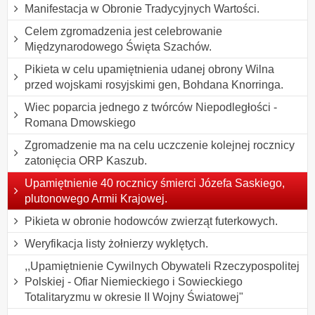
Manifestacja w Obronie Tradycyjnych Wartości.
Celem zgromadzenia jest celebrowanie
Międzynarodowego Święta Szachów.
Pikieta w celu upamiętnienia udanej obrony Wilna
przed wojskami rosyjskimi gen, Bohdana Knorringa.
Wiec poparcia jednego z twórców Niepodległości -
Romana Dmowskiego
Zgromadzenie ma na celu uczczenie kolejnej rocznicy
zatonięcia ORP Kaszub.
Upamiętnienie 40 rocznicy śmierci Józefa Saskiego,
plutonowego Armii Krajowej.
Pikieta w obronie hodowców zwierząt futerkowych.
Weryfikacja listy żołnierzy wyklętych.
,,Upamiętnienie Cywilnych Obywateli Rzeczypospolitej
Polskiej - Ofiar Niemieckiego i Sowieckiego
Totalitaryzmu w okresie II Wojny Światowej"