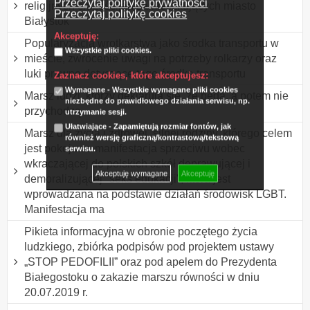
Przeczytaj politykę prywatności
religijnych chrześcijan zamieszkujących miasto
Przeczytaj politykę cookies
Białystok
Akceptuję:
Popularyzacja wrotkarstwa jako środka transportu w
Wszystkie pliki cookies.
mieście, zwrócenie uwagi na potrzeby rolkarzy oraz
luki prawne dotyczące tego środka transportu
Zaznacz cookies, które akceptujesz:
Wymagane - Wszystkie wymagane pliki cookies
Marsz ludzi, którzy deklarują się, że będą, a potem nie
niezbędne do prawidłowego działania serwisu, np.
przychodzą.
utrzymanie sesji.
Ułatwiające - Zapamiętują rozmiar fontów, jak
Marsz dla życia i zdrowej, silnej rodziny, którego celem
również wersję graficzną/kontrastową/tekstową
jest pokojowa manifestacja sprzeciwu wobec
serwisu.
wkraczającej do polskich szkół deprawującej i
Akceptuję wymagane
Akceptuję
demoralizującej "seks edukacji", która jest
wprowadzana na podstawie działań środowisk LGBT.
Manifestacja ma
Pikieta informacyjna w obronie poczętego życia
ludzkiego, zbiórka podpisów pod projektem ustawy
„STOP PEDOFILII” oraz pod apelem do Prezydenta
Białegostoku o zakazie marszu równości w dniu
20.07.2019 r.