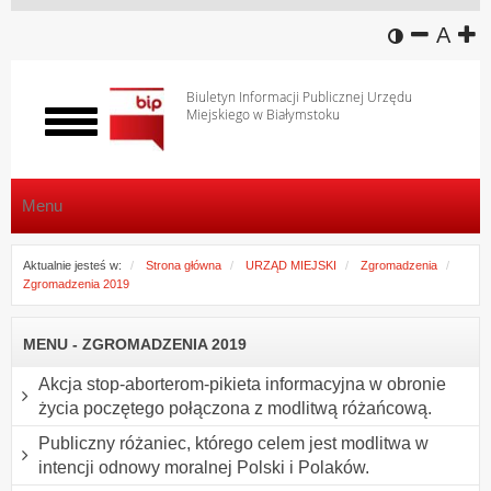
wersja k
zmniej
domy
z
A
Biuletyn Informacji Publicznej Urzędu
Miejskiego w Białymstoku
Włącz
menu
Menu
Aktualnie jesteś w:
Strona główna
URZĄD MIEJSKI
Zgromadzenia
Zgromadzenia 2019
MENU - ZGROMADZENIA 2019
Akcja stop-aborterom-pikieta informacyjna w obronie
życia poczętego połączona z modlitwą różańcową.
Publiczny różaniec, którego celem jest modlitwa w
intencji odnowy moralnej Polski i Polaków.