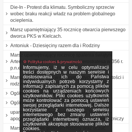
Die-In - Protest dla klimatu. Symboliczny sprzeciw
wobec braku reakcji władz na problem globalnego
ocieplenia.
Marsz upamiętniający 35 rocznicę otwarcia pierwszego
dworca PKS w Kielcach.
Antoniuk - Dziesięciny razem dla i Rodziny
Marsz upamiętniający rocznicę spalenia świątyni
🍪 Polityka cookies & prywatności
Artemidy w Efezie przez szewca Herostratesa w 356 r.
Informujemy, iż w celu optymalizacji
p.n.e.
treści dostępnych w naszym serwisie i
dostosowania ich do Państwa
Marsz rodzin - marsz w obronie tradycyjnych wartości i
indywidualnych potrzeb korzystamy z
rodziny
informacji zapisanych za pomocą plików
cookies na urządzeniach końcowych
Ogólnopolski marsz kibiców przeciwko pedofilii
użytkowników. Pliki cookies użytkownik
może kontrolować za pomocą ustawień
Ogólnopolski marsz kibiców przeciwko pedofilii
swojej przeglądarki internetowej. Dalsze
korzystanie z naszego serwisu
upamiętnienie 76. rocznicy "Krwawej Niedzieli" -
internetowego bez zmiany ustawień
apogeum Rzezi Wołyńskiej, w formie zapalenia zniczy
przeglądarki internetowej oznacza, iż
użytkownik akceptuje stosowanie plików
Marsz w obronie godności rodziny oraz uczuć
cookies.