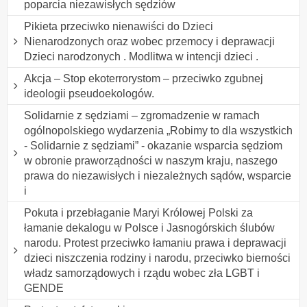
poparcia niezawisłych sędziów
Pikieta przeciwko nienawiści do Dzieci
Nienarodzonych oraz wobec przemocy i deprawacji
Dzieci narodzonych . Modlitwa w intencji dzieci .
Akcja – Stop ekoterrorystom – przeciwko zgubnej
ideologii pseudoekologów.
Solidarnie z sędziami – zgromadzenie w ramach
ogólnopolskiego wydarzenia „Robimy to dla wszystkich
- Solidarnie z sędziami” - okazanie wsparcia sędziom
w obronie praworządności w naszym kraju, naszego
prawa do niezawisłych i niezależnych sądów, wsparcie
i
Pokuta i przebłaganie Maryi Królowej Polski za
łamanie dekalogu w Polsce i Jasnogórskich ślubów
narodu. Protest przeciwko łamaniu prawa i deprawacji
dzieci niszczenia rodziny i narodu, przeciwko bierności
władz samorządowych i rządu wobec zła LGBT i
GENDE