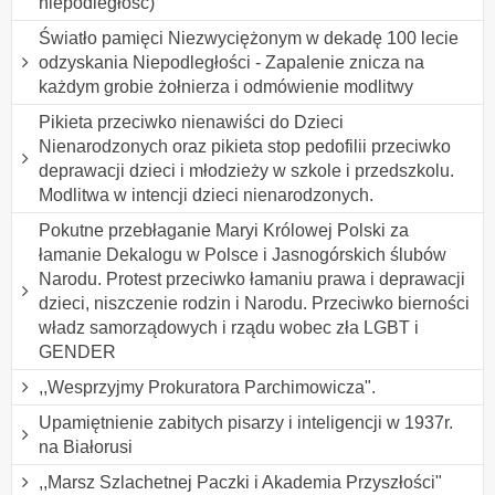
niepodległość)
Światło pamięci Niezwyciężonym w dekadę 100 lecie
odzyskania Niepodległości - Zapalenie znicza na
każdym grobie żołnierza i odmówienie modlitwy
Pikieta przeciwko nienawiści do Dzieci
Nienarodzonych oraz pikieta stop pedofilii przeciwko
deprawacji dzieci i młodzieży w szkole i przedszkolu.
Modlitwa w intencji dzieci nienarodzonych.
Pokutne przebłaganie Maryi Królowej Polski za
łamanie Dekalogu w Polsce i Jasnogórskich ślubów
Narodu. Protest przeciwko łamaniu prawa i deprawacji
dzieci, niszczenie rodzin i Narodu. Przeciwko bierności
władz samorządowych i rządu wobec zła LGBT i
GENDER
,,Wesprzyjmy Prokuratora Parchimowicza".
Upamiętnienie zabitych pisarzy i inteligencji w 1937r.
na Białorusi
,,Marsz Szlachetnej Paczki i Akademia Przyszłości"