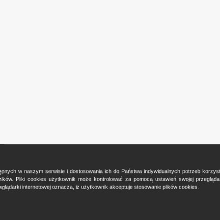
ostępnych w naszym serwisie i dostosowania ich do Państwa indywidualnych potrzeb korzy
ków. Pliki cookies użytkownik może kontrolować za pomocą ustawień swojej przeglądark
glądarki internetowej oznacza, iż użytkownik akceptuje stosowanie plików cookies.