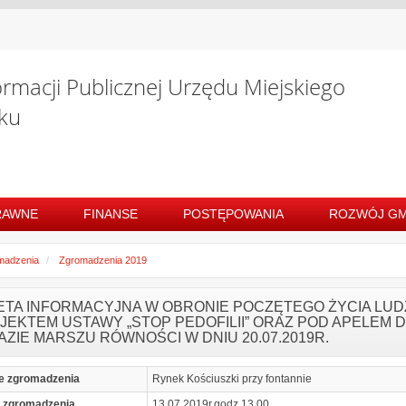
ormacji Publicznej Urzędu Miejskiego
ku
RAWNE
FINANSE
POSTĘPOWANIA
ROZWÓJ GM
madzenia
Zgromadzenia 2019
IETA INFORMACYJNA W OBRONIE POCZĘTEGO ŻYCIA LUD
JEKTEM USTAWY „STOP PEDOFILII” ORAZ POD APELEM
AZIE MARSZU RÓWNOŚCI W DNIU 20.07.2019R.
e zgromadzenia
Rynek Kościuszki przy fontannie
 zgromadzenia
13.07.2019r.godz.13.00