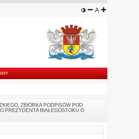
wersja kontrastowa
zmniejsz czcion
domyślny rozm
zwiększ czc
A
INY
ZKIEGO, ZBIÓRKA PODPISÓW POD
 DO PREZYDENTA BIAŁEGOSTOKU O