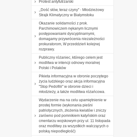
Protest antyfutrzarski
,,Dość słów, teraz czyny'' - Młodzieżowy
Strajk Klimatyczny w Białymstoku
Okazanie solidarności z prok.
Parchimowiczem nękanym licznymi
postępowaniami dyscyplinarnymi,
domagamy przywrócenia niezależności
prokuratorom, W przeddzień kolejnej
rozprawy.
Publiczny różaniec, którego celem jest
modlitwa w intencji odnowy moralnej
Polski i Polaków
Pikieta informacyjna w obronie poczętego
życia ludzkiego oraz akcja informacyjna
"Stop Pedofilii" w obronie dzieci i
młodzieży, a także modlitwa różańcowa.
Wydarzenie ma na celu upamiętnienie w
prostej formie (wykonania pieśni
patriotycznych, złożenia kwiatów i zniczy
zarówno pod pomnikiem katyńskim oraz
cmentarzu wojskowym przy ul. 11 listopada
oraz modlitwy za wszystkich walczących o
polską niepodległość)