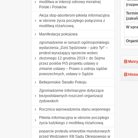
modlitwa w intencji odnowy moralnej
(rozpo
Polski i Polaków.
Termin
Akcja stop-aborterom-pikieta informacyjna
(zakoń
w obronie życia poczętego połączona z
modlitwą różańcową.
W spr
Manifestacja pokojowa
Organi
zgromadzenie w ramach ogólnopolskiego
wydarzenia „Dziś Sędziowie – jutro Ty!” –
protest wyrażający sprzeciw wobec
złożonego 12 grudnia 2019 r. do Sejmu
Metry
przez posłów PiS projektu ustawy o
zmianie ustawy – Prawo o ustroju sądów
powszechnych, ustawy o Sądzie
Histo
Betlejemskie Światło Pokoju
Zgromadzenie informacyjne dotyczące
bezpodstawnych roszczeń organizacji
żydowskich
Rocznica wprowadzenia stanu wojennego
Pikieta informacyjna w obronie poczętego
życia ludzkiego z modlitwą różańcową
poparcie protestu emerytów mundurowych
przed Wydziałem XIII Sądu Okręgowego w