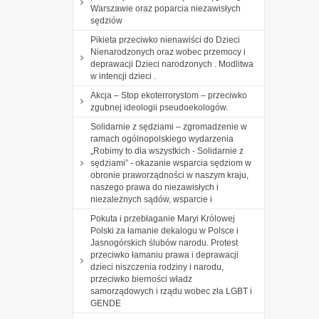
Warszawie oraz poparcia niezawisłych
sędziów
Pikieta przeciwko nienawiści do Dzieci
Nienarodzonych oraz wobec przemocy i
deprawacji Dzieci narodzonych . Modlitwa
w intencji dzieci .
Akcja – Stop ekoterrorystom – przeciwko
zgubnej ideologii pseudoekologów.
Solidarnie z sędziami – zgromadzenie w
ramach ogólnopolskiego wydarzenia
„Robimy to dla wszystkich - Solidarnie z
sędziami” - okazanie wsparcia sędziom w
obronie praworządności w naszym kraju,
naszego prawa do niezawisłych i
niezależnych sądów, wsparcie i
Pokuta i przebłaganie Maryi Królowej
Polski za łamanie dekalogu w Polsce i
Jasnogórskich ślubów narodu. Protest
przeciwko łamaniu prawa i deprawacji
dzieci niszczenia rodziny i narodu,
przeciwko bierności władz
samorządowych i rządu wobec zła LGBT i
GENDE