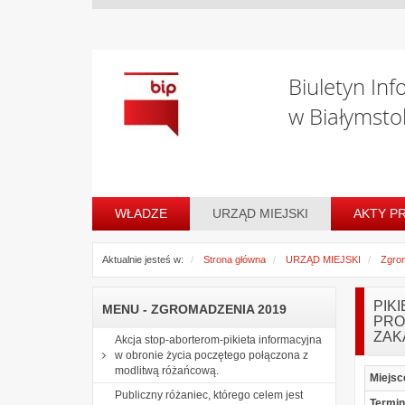
Biuletyn Inf
w Białymsto
WŁADZE
URZĄD MIEJSKI
AKTY P
Aktualnie jesteś w:
Strona główna
URZĄD MIEJSKI
Zgro
PIK
MENU - ZGROMADZENIA 2019
PRO
ZAK
Akcja stop-aborterom-pikieta informacyjna
w obronie życia poczętego połączona z
modlitwą różańcową.
Miejsc
Publiczny różaniec, którego celem jest
Termin