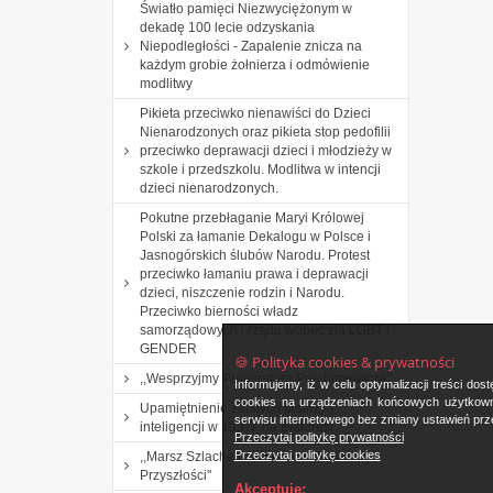
Światło pamięci Niezwyciężonym w
dekadę 100 lecie odzyskania
Niepodległości - Zapalenie znicza na
każdym grobie żołnierza i odmówienie
modlitwy
Pikieta przeciwko nienawiści do Dzieci
Nienarodzonych oraz pikieta stop pedofilii
przeciwko deprawacji dzieci i młodzieży w
szkole i przedszkolu. Modlitwa w intencji
dzieci nienarodzonych.
Pokutne przebłaganie Maryi Królowej
Polski za łamanie Dekalogu w Polsce i
Jasnogórskich ślubów Narodu. Protest
przeciwko łamaniu prawa i deprawacji
dzieci, niszczenie rodzin i Narodu.
Przeciwko bierności władz
samorządowych i rządu wobec zła LGBT i
GENDER
🍪 Polityka cookies & prywatności
,,Wesprzyjmy Prokuratora Parchimowicza".
Informujemy, iż w celu optymalizacji treści d
cookies na urządzeniach końcowych użytkowni
Upamiętnienie zabitych pisarzy i
serwisu internetowego bez zmiany ustawień prze
inteligencji w 1937r. na Białorusi
Przeczytaj politykę prywatności
Przeczytaj politykę cookies
,,Marsz Szlachetnej Paczki i Akademia
Przyszłości"
Akceptuję: