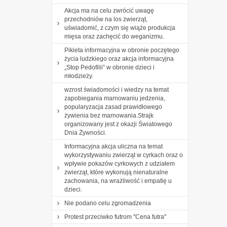
Akcja ma na celu zwrócić uwagę
przechodniów na los zwierząt,
uświadomić, z czym się wiąże produkcja
mięsa oraz zachęcić do weganizmu.
Pikieta informacyjna w obronie poczętego
życia ludzkiego oraz akcja informacyjna
„Stop Pedofilii” w obronie dzieci i
młodzieży.
wzrost świadomości i wiedzy na temat
zapobiegania marnowaniu jedzenia,
popularyzacja zasad prawidłowego
żywienia bez marnowania.Strajk
organizowany jest z okazji Światowego
Dnia Żywności.
Informacyjna akcja uliczna na temat
wykorzystywaniu zwierząt w cyrkach oraz o
wpływie pokazów cyrkowych z udziałem
zwierząt, które wykonują nienaturalne
zachowania, na wrażliwość i empatię u
dzieci.
Nie podano celu zgromadzenia
Protest przeciwko futrom "Cena futra"