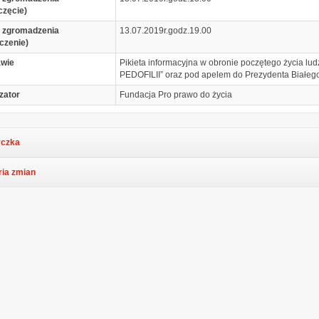
częcie)
 zgromadzenia
13.07.2019r.godz.19.00
czenie)
awie
Pikieta informacyjna w obronie poczętego życia lu
PEDOFILII” oraz pod apelem do Prezydenta Białego
zator
Fundacja Pro prawo do życia
czka
ria zmian