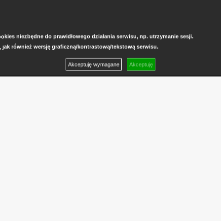
kies niezbędne do prawidłowego działania serwisu, np. utrzymanie sesji.
, jak również wersję graficzną/kontrastową/tekstową serwisu.
Akceptuję wymagane
Akceptuję