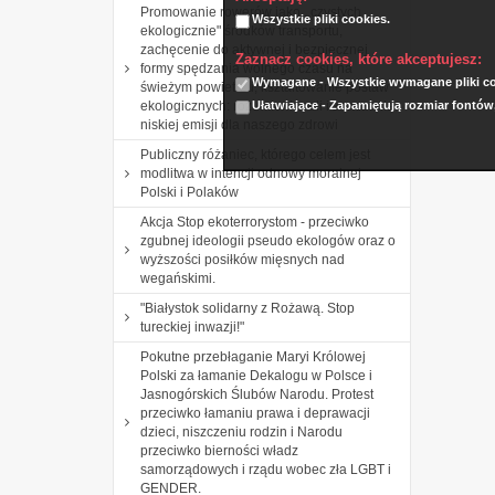
Promowanie rowerów jako ,,czystych
Wszystkie pliki cookies.
ekologicznie" środków transportu,
zachęcenie do aktywnej i bezpiecznej
Zaznacz cookies, które akceptujesz:
formy spędzania wolnego czasu na
Wymagane - Wszystkie wymagane pliki coo
świeżym powietrzu, kształtowanie postaw
Ułatwiające - Zapamiętują rozmiar fontów
ekologicznych: rozumienia roli i znaczenia
niskiej emisji dla naszego zdrowi
Publiczny różaniec, którego celem jest
modlitwa w intencji odnowy moralnej
Polski i Polaków
Akcja Stop ekoterrorystom - przeciwko
zgubnej ideologii pseudo ekologów oraz o
wyższości posiłków mięsnych nad
wegańskimi.
"Białystok solidarny z Rożawą. Stop
tureckiej inwazji!"
Pokutne przebłaganie Maryi Królowej
Polski za łamanie Dekalogu w Polsce i
Jasnogórskich Ślubów Narodu. Protest
przeciwko łamaniu prawa i deprawacji
dzieci, niszczeniu rodzin i Narodu
przeciwko bierności władz
samorządowych i rządu wobec zła LGBT i
GENDER.