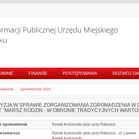
ormacji Publicznej Urzędu Miejskiego
ku
RAWNE
FINANSE
POSTĘPOWANIA
ROZWÓJ GM
madzenia
Zgromadzenia 2019
YZJA W SPRAWIE ZORGANIZOWANIA ZGROMADZENIA W DN
T "MARSZ RODZIN - W OBRONIE TRADYCYJNYCH WARTOŚ
e zgromadzenia
Rynek Kościuszki (plac przy Ratuszu)
przemarszu
Rynek Kościuszki (plac przy Ratuszu) - ul. Lipowa -
Rynek Kościuszki