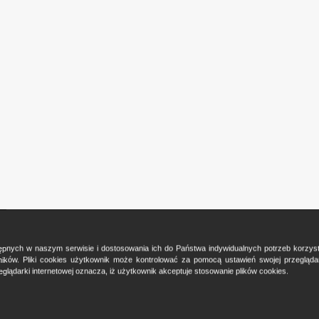
ostępnych w naszym serwisie i dostosowania ich do Państwa indywidualnych potrzeb korzy
ków. Pliki cookies użytkownik może kontrolować za pomocą ustawień swojej przeglądark
glądarki internetowej oznacza, iż użytkownik akceptuje stosowanie plików cookies.