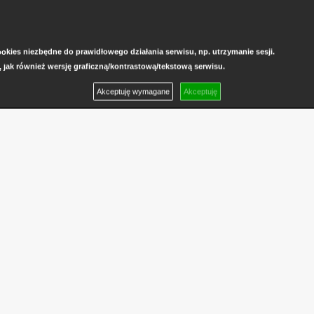
kies niezbędne do prawidłowego działania serwisu, np. utrzymanie sesji.
, jak również wersję graficzną/kontrastową/tekstową serwisu.
Akceptuję wymagane
Akceptuję