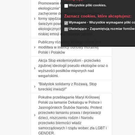
Promowanie rowerów jako ,,czystych
Wszystkie pliki cookies.
ekologicznie" środków transportu,
zachęcenie do aktywnej i bezpiecznej
Zaznacz cookies, które akceptujesz:
formy spędzania wolnego czasu na
Wymagane - Wszystkie wymagane pliki coo
świeżym powietrzu, kształtowanie postaw
Ułatwiające - Zapamiętują rozmiar fontów
ekologicznych: rozumienia roli i znaczenia
niskiej emisji dla naszego zdrowi
Publiczny różaniec, którego celem jest
modlitwa w intencji odnowy moralnej
Polski i Polaków
Akcja Stop ekoterrorystom - przeciwko
zgubnej ideologii pseudo ekologów oraz o
wyższości posiłków mięsnych nad
wegańskimi.
"Białystok solidarny z Rożawą. Stop
tureckiej inwazji!"
Pokutne przebłaganie Maryi Królowej
Polski za łamanie Dekalogu w Polsce i
Jasnogórskich Ślubów Narodu. Protest
przeciwko łamaniu prawa i deprawacji
dzieci, niszczeniu rodzin i Narodu
przeciwko bierności władz
samorządowych i rządu wobec zła LGBT i
GENDER.