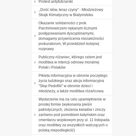
Protest antyfutrzarski
,,Dość słów, teraz czyny'' - Młodzieżowy
Strajk Klimatyczny w Białymstoku
Okazanie solidarności z prok.
Parchimowiczem nękanym licznymi
postępowaniami dyscyplinarnymi,
domagamy przywrócenia niezależności
prokuratorom, W przeddzień kolejnej
rozprawy.
Publiczny różaniec, którego celem jest
modlitwa w intencji odnowy moralnej
Polski i Polaków
Pikieta informacyjna w obronie poczętego
życia ludzkiego oraz akcja informacyjna
"Stop Pedofilii" w obronie dzieci i
młodzieży, a także modlitwa różańcowa.
Wydarzenie ma na celu upamiętnienie w
prostej formie (wykonania pieśni
patriotycznych, złożenia kwiatów i zniczy
zarówno pod pomnikiem katyńskim oraz
cmentarzu wojskowym przy ul. 11 listopada
oraz modlitwy za wszystkich walczących o
polską niepodległość)