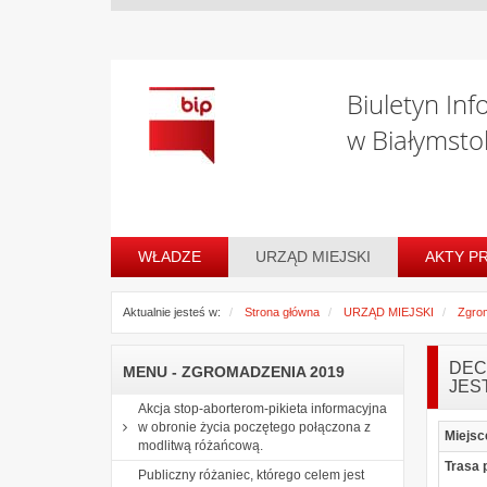
Biuletyn Inf
w Białymsto
WŁADZE
URZĄD MIEJSKI
AKTY P
Aktualnie jesteś w:
Strona główna
URZĄD MIEJSKI
Zgro
DEC
MENU - ZGROMADZENIA 2019
JES
Akcja stop-aborterom-pikieta informacyjna
w obronie życia poczętego połączona z
Miejsc
modlitwą różańcową.
Trasa 
Publiczny różaniec, którego celem jest