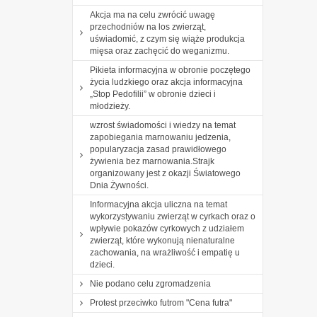
Akcja ma na celu zwrócić uwagę
przechodniów na los zwierząt,
uświadomić, z czym się wiąże produkcja
mięsa oraz zachęcić do weganizmu.
Pikieta informacyjna w obronie poczętego
życia ludzkiego oraz akcja informacyjna
„Stop Pedofilii” w obronie dzieci i
młodzieży.
wzrost świadomości i wiedzy na temat
zapobiegania marnowaniu jedzenia,
popularyzacja zasad prawidłowego
żywienia bez marnowania.Strajk
organizowany jest z okazji Światowego
Dnia Żywności.
Informacyjna akcja uliczna na temat
wykorzystywaniu zwierząt w cyrkach oraz o
wpływie pokazów cyrkowych z udziałem
zwierząt, które wykonują nienaturalne
zachowania, na wrażliwość i empatię u
dzieci.
Nie podano celu zgromadzenia
Protest przeciwko futrom "Cena futra"