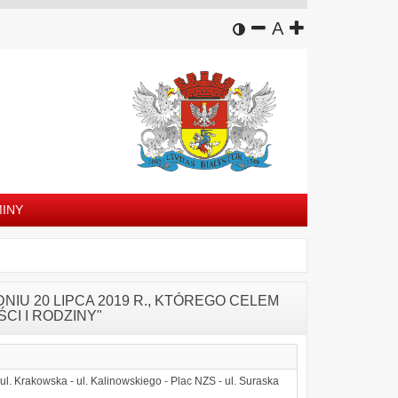
wersja kontrastowa
zmniejsz czcion
domyślny rozm
zwiększ czc
A
INY
IU 20 LIPCA 2019 R., KTÓREGO CELEM
CI I RODZINY"
 ul. Krakowska - ul. Kalinowskiego - Plac NZS - ul. Suraska