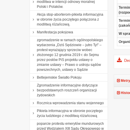
modlitwa w intencji odnowy moralnej
Polski i Polaków.
Termin
(rozpo
Akcja stop-aborterom-pikieta informacyjna
w obronie życia poczętego połączona z
Termin
modlitwą różańcową.
(zakoń
Manifestacja pokojowa
W spr
zgromadzenie w ramach ogólnopolskiego
Organi
wydarzenia „Dziś Sędziowie – jutro Ty!” –
protest wyrażający sprzeciw wobec
złożonego 12 grudnia 2019 r. do Sejmu
przez posłów PiS projektu ustawy o
Dec
zmianie ustawy – Prawo o ustroju sądów
powszechnych, ustawy o Sądzie
Betlejemskie Światło Pokoju
Metry
Zgromadzenie informacyjne dotyczące
bezpodstawnych roszczeń organizacji
Histo
żydowskich
Rocznica wprowadzenia stanu wojennego
Pikieta informacyjna w obronie poczętego
życia ludzkiego z modlitwą różańcową
poparcie protestu emerytów mundurowych
przed Wydziałem XIII Sądu Okręgowego w