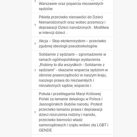
Warszawie oraz poparcia niezawisłych
sędziów
Pikieta przeciwko nienawiści do Dzieci
Nienarodzonych oraz wobec przemocy i
deprawacji Dzieci narodzonych . Modlitwa
w intencji dzieci .
Akcja – Stop ekoterrorystom – przeciwko
zgubnej ideologii pseudoekologów.
Solidarnie z sędziami – zgromadzenie w
ramach ogólnopolskiego wydarzenia
„Robimy to dla wszystkich - Solidarnie z
sędziami” - okazanie wsparcia sędziom w
obronie praworządności w naszym kraju,
naszego prawa do niezawisłych i
niezależnych sądów, wsparcie i
Pokuta i przebłaganie Maryi Królowej
Polski za łamanie dekalogu w Polsce i
Jasnogórskich ślubów narodu. Protest
przeciwko łamaniu prawa i deprawacji
dzieci niszczenia rodziny i narodu,
przeciwko bierności władz
samorządowych i rządu wobec zła LGBT i
GENDE