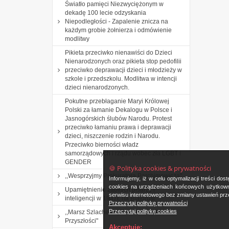
Światło pamięci Niezwyciężonym w
dekadę 100 lecie odzyskania
Niepodległości - Zapalenie znicza na
każdym grobie żołnierza i odmówienie
modlitwy
Pikieta przeciwko nienawiści do Dzieci
Nienarodzonych oraz pikieta stop pedofilii
przeciwko deprawacji dzieci i młodzieży w
szkole i przedszkolu. Modlitwa w intencji
dzieci nienarodzonych.
Pokutne przebłaganie Maryi Królowej
Polski za łamanie Dekalogu w Polsce i
Jasnogórskich ślubów Narodu. Protest
przeciwko łamaniu prawa i deprawacji
dzieci, niszczenie rodzin i Narodu.
Przeciwko bierności władz
samorządowych i rządu wobec zła LGBT i
GENDER
🍪 Polityka cookies & prywatności
,,Wesprzyjmy Prokuratora Parchimowicza".
Informujemy, iż w celu optymalizacji treści d
cookies na urządzeniach końcowych użytkowni
Upamiętnienie zabitych pisarzy i
serwisu internetowego bez zmiany ustawień prze
inteligencji w 1937r. na Białorusi
Przeczytaj politykę prywatności
Przeczytaj politykę cookies
,,Marsz Szlachetnej Paczki i Akademia
Przyszłości"
Akceptuję: