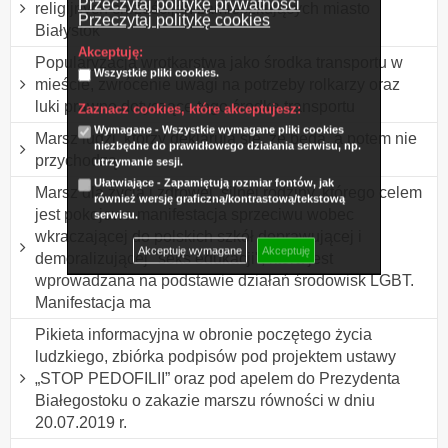
Przeczytaj politykę prywatności
religijnych chrześcijan zamieszkujących miasto
Przeczytaj politykę cookies
Białystok
Akceptuję:
Popularyzacja wrotkarstwa jako środka transportu w
Wszystkie pliki cookies.
mieście, zwrócenie uwagi na potrzeby rolkarzy oraz
luki prawne dotyczące tego środka transportu
Zaznacz cookies, które akceptujesz:
Wymagane - Wszystkie wymagane pliki cookies
Marsz ludzi, którzy deklarują się, że będą, a potem nie
niezbędne do prawidłowego działania serwisu, np.
przychodzą.
utrzymanie sesji.
Ułatwiające - Zapamiętują rozmiar fontów, jak
Marsz dla życia i zdrowej, silnej rodziny, którego celem
również wersję graficzną/kontrastową/tekstową
jest pokojowa manifestacja sprzeciwu wobec
serwisu.
wkraczającej do polskich szkół deprawującej i
Akceptuję wymagane
Akceptuję
demoralizującej "seks edukacji", która jest
wprowadzana na podstawie działań środowisk LGBT.
Manifestacja ma
Pikieta informacyjna w obronie poczętego życia
ludzkiego, zbiórka podpisów pod projektem ustawy
„STOP PEDOFILII” oraz pod apelem do Prezydenta
Białegostoku o zakazie marszu równości w dniu
20.07.2019 r.