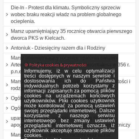
Die-In - Protest dla klimatu. Symboliczny sprzeciw
wobec braku reakcji władz na problem globalnego
ocieplenia.
Marsz upamiętniający 35 rocznicę otwarcia pierwszego
dworca PKS w Kielcach.
Antoniuk - Dziesięciny razem dla i Rodziny
Marsz upamiętniający rocznicę spalenia świątyni
🍪 Polityka cookies & prywatności
Artemidy w Efezie przez szewca Herostratesa w 356 r.
Informujemy, iż w celu optymalizacji
p.n.e.
treści dostępnych w naszym serwisie i
dostosowania ich do Państwa
Marsz rodzin - marsz w obronie tradycyjnych wartości i
indywidualnych potrzeb korzystamy z
rodziny
informacji zapisanych za pomocą plików
cookies na urządzeniach końcowych
Ogólnopolski marsz kibiców przeciwko pedofilii
użytkowników. Pliki cookies użytkownik
może kontrolować za pomocą ustawień
Ogólnopolski marsz kibiców przeciwko pedofilii
swojej przeglądarki internetowej. Dalsze
korzystanie z naszego serwisu
upamiętnienie 76. rocznicy "Krwawej Niedzieli" -
internetowego bez zmiany ustawień
apogeum Rzezi Wołyńskiej, w formie zapalenia zniczy
przeglądarki internetowej oznacza, iż
użytkownik akceptuje stosowanie plików
Marsz w obronie godności rodziny oraz uczuć
cookies.