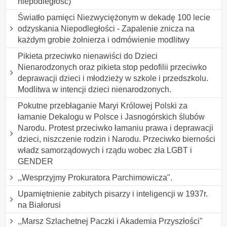
niepodległość)
Światło pamięci Niezwyciężonym w dekadę 100 lecie
odzyskania Niepodległości - Zapalenie znicza na
każdym grobie żołnierza i odmówienie modlitwy
Pikieta przeciwko nienawiści do Dzieci
Nienarodzonych oraz pikieta stop pedofilii przeciwko
deprawacji dzieci i młodzieży w szkole i przedszkolu.
Modlitwa w intencji dzieci nienarodzonych.
Pokutne przebłaganie Maryi Królowej Polski za
łamanie Dekalogu w Polsce i Jasnogórskich ślubów
Narodu. Protest przeciwko łamaniu prawa i deprawacji
dzieci, niszczenie rodzin i Narodu. Przeciwko bierności
władz samorządowych i rządu wobec zła LGBT i
GENDER
,,Wesprzyjmy Prokuratora Parchimowicza".
Upamiętnienie zabitych pisarzy i inteligencji w 1937r.
na Białorusi
,,Marsz Szlachetnej Paczki i Akademia Przyszłości"