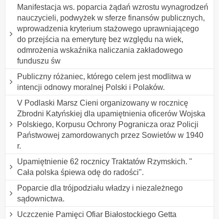
Manifestacja ws. poparcia żądań wzrostu wynagrodzeń
nauczycieli, podwyżek w sferze finansów publicznych,
wprowadzenia kryterium stażowego uprawniającego
do przejścia na emeryturę bez względu na wiek,
odmrożenia wskaźnika naliczania zakładowego
funduszu św
Publiczny różaniec, którego celem jest modlitwa w
intencji odnowy moralnej Polski i Polaków.
V Podlaski Marsz Cieni organizowany w rocznicę
Zbrodni Katyńskiej dla upamiętnienia oficerów Wojska
Polskiego, Korpusu Ochrony Pogranicza oraz Policji
Państwowej zamordowanych przez Sowietów w 1940
r.
Upamiętnienie 62 rocznicy Traktatów Rzymskich. "
Cała polska śpiewa odę do radości".
Poparcie dla trójpodziału władzy i niezależnego
sądownictwa.
Uczczenie Pamięci Ofiar Białostockiego Getta