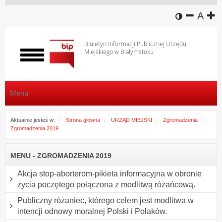
wersja k
zmniej
domy
z
A
Biuletyn Informacji Publicznej Urzędu
Miejskiego w Białymstoku
Włącz
menu
Menu
Aktualnie jesteś w:
Strona główna
URZĄD MIEJSKI
Zgromadzenia
Zgromadzenia 2019
MENU - ZGROMADZENIA 2019
Akcja stop-aborterom-pikieta informacyjna w obronie
życia poczętego połączona z modlitwą różańcową.
Publiczny różaniec, którego celem jest modlitwa w
intencji odnowy moralnej Polski i Polaków.