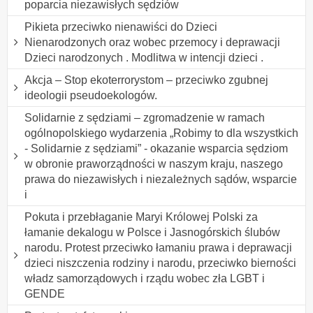
poparcia niezawisłych sędziów
Pikieta przeciwko nienawiści do Dzieci
Nienarodzonych oraz wobec przemocy i deprawacji
Dzieci narodzonych . Modlitwa w intencji dzieci .
Akcja – Stop ekoterrorystom – przeciwko zgubnej
ideologii pseudoekologów.
Solidarnie z sędziami – zgromadzenie w ramach
ogólnopolskiego wydarzenia „Robimy to dla wszystkich
- Solidarnie z sędziami” - okazanie wsparcia sędziom
w obronie praworządności w naszym kraju, naszego
prawa do niezawisłych i niezależnych sądów, wsparcie
i
Pokuta i przebłaganie Maryi Królowej Polski za
łamanie dekalogu w Polsce i Jasnogórskich ślubów
narodu. Protest przeciwko łamaniu prawa i deprawacji
dzieci niszczenia rodziny i narodu, przeciwko bierności
władz samorządowych i rządu wobec zła LGBT i
GENDE