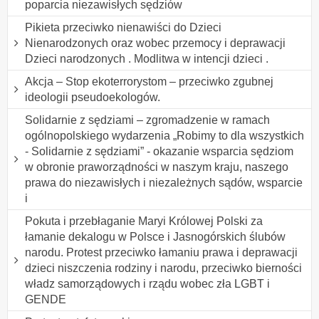
poparcia niezawisłych sędziów
Pikieta przeciwko nienawiści do Dzieci
Nienarodzonych oraz wobec przemocy i deprawacji
Dzieci narodzonych . Modlitwa w intencji dzieci .
Akcja – Stop ekoterrorystom – przeciwko zgubnej
ideologii pseudoekologów.
Solidarnie z sędziami – zgromadzenie w ramach
ogólnopolskiego wydarzenia „Robimy to dla wszystkich
- Solidarnie z sędziami” - okazanie wsparcia sędziom
w obronie praworządności w naszym kraju, naszego
prawa do niezawisłych i niezależnych sądów, wsparcie
i
Pokuta i przebłaganie Maryi Królowej Polski za
łamanie dekalogu w Polsce i Jasnogórskich ślubów
narodu. Protest przeciwko łamaniu prawa i deprawacji
dzieci niszczenia rodziny i narodu, przeciwko bierności
władz samorządowych i rządu wobec zła LGBT i
GENDE