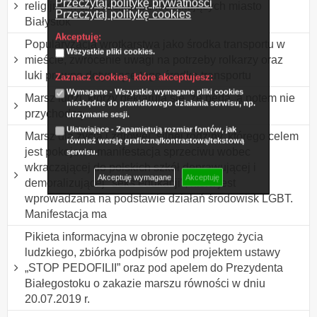
Przeczytaj politykę prywatności
religijnych chrześcijan zamieszkujących miasto
Przeczytaj politykę cookies
Białystok
Akceptuję:
Popularyzacja wrotkarstwa jako środka transportu w
Wszystkie pliki cookies.
mieście, zwrócenie uwagi na potrzeby rolkarzy oraz
luki prawne dotyczące tego środka transportu
Zaznacz cookies, które akceptujesz:
Wymagane - Wszystkie wymagane pliki cookies
Marsz ludzi, którzy deklarują się, że będą, a potem nie
niezbędne do prawidłowego działania serwisu, np.
przychodzą.
utrzymanie sesji.
Ułatwiające - Zapamiętują rozmiar fontów, jak
Marsz dla życia i zdrowej, silnej rodziny, którego celem
również wersję graficzną/kontrastową/tekstową
jest pokojowa manifestacja sprzeciwu wobec
serwisu.
wkraczającej do polskich szkół deprawującej i
Akceptuję wymagane
Akceptuję
demoralizującej "seks edukacji", która jest
wprowadzana na podstawie działań środowisk LGBT.
Manifestacja ma
Pikieta informacyjna w obronie poczętego życia
ludzkiego, zbiórka podpisów pod projektem ustawy
„STOP PEDOFILII” oraz pod apelem do Prezydenta
Białegostoku o zakazie marszu równości w dniu
20.07.2019 r.