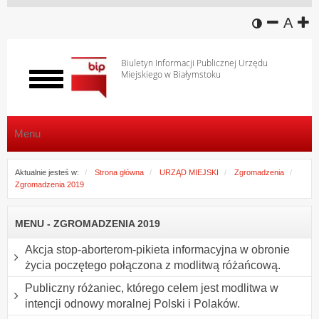
wersja k
zmniej
domy
z
A
Biuletyn Informacji Publicznej Urzędu
Miejskiego w Białymstoku
Włącz
menu
Menu
Aktualnie jesteś w:
Strona główna
URZĄD MIEJSKI
Zgromadzenia
Zgromadzenia 2019
MENU - ZGROMADZENIA 2019
Akcja stop-aborterom-pikieta informacyjna w obronie
życia poczętego połączona z modlitwą różańcową.
Publiczny różaniec, którego celem jest modlitwa w
intencji odnowy moralnej Polski i Polaków.