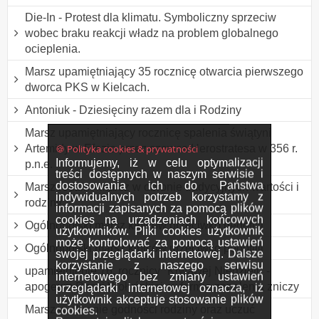
Die-In - Protest dla klimatu. Symboliczny sprzeciw
wobec braku reakcji władz na problem globalnego
ocieplenia.
Marsz upamiętniający 35 rocznicę otwarcia pierwszego
dworca PKS w Kielcach.
Antoniuk - Dziesięciny razem dla i Rodziny
Marsz upamiętniający rocznicę spalenia świątyni
🍪 Polityka cookies & prywatności
Artemidy w Efezie przez szewca Herostratesa w 356 r.
Informujemy, iż w celu optymalizacji
p.n.e.
treści dostępnych w naszym serwisie i
dostosowania ich do Państwa
Marsz rodzin - marsz w obronie tradycyjnych wartości i
indywidualnych potrzeb korzystamy z
rodziny
informacji zapisanych za pomocą plików
cookies na urządzeniach końcowych
Ogólnopolski marsz kibiców przeciwko pedofilii
użytkowników. Pliki cookies użytkownik
może kontrolować za pomocą ustawień
Ogólnopolski marsz kibiców przeciwko pedofilii
swojej przeglądarki internetowej. Dalsze
korzystanie z naszego serwisu
upamiętnienie 76. rocznicy "Krwawej Niedzieli" -
internetowego bez zmiany ustawień
apogeum Rzezi Wołyńskiej, w formie zapalenia zniczy
przeglądarki internetowej oznacza, iż
użytkownik akceptuje stosowanie plików
Marsz w obronie godności rodziny oraz uczuć
cookies.