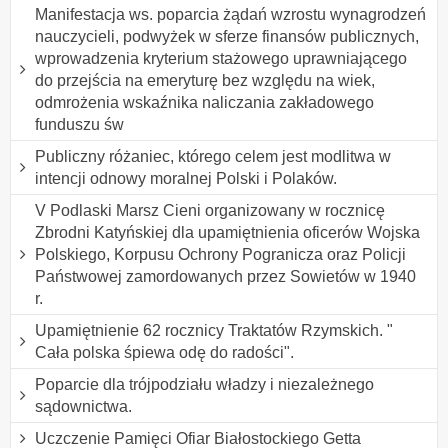
Manifestacja ws. poparcia żądań wzrostu wynagrodzeń
nauczycieli, podwyżek w sferze finansów publicznych,
wprowadzenia kryterium stażowego uprawniającego
do przejścia na emeryturę bez względu na wiek,
odmrożenia wskaźnika naliczania zakładowego
funduszu św
Publiczny różaniec, którego celem jest modlitwa w
intencji odnowy moralnej Polski i Polaków.
V Podlaski Marsz Cieni organizowany w rocznicę
Zbrodni Katyńskiej dla upamiętnienia oficerów Wojska
Polskiego, Korpusu Ochrony Pogranicza oraz Policji
Państwowej zamordowanych przez Sowietów w 1940
r.
Upamiętnienie 62 rocznicy Traktatów Rzymskich. "
Cała polska śpiewa odę do radości".
Poparcie dla trójpodziału władzy i niezależnego
sądownictwa.
Uczczenie Pamięci Ofiar Białostockiego Getta