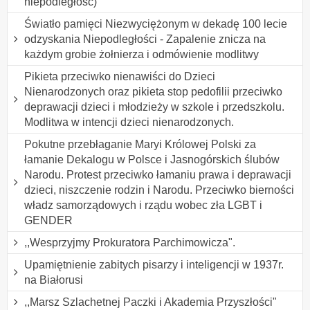
niepodległość)
Światło pamięci Niezwyciężonym w dekadę 100 lecie
odzyskania Niepodległości - Zapalenie znicza na
każdym grobie żołnierza i odmówienie modlitwy
Pikieta przeciwko nienawiści do Dzieci
Nienarodzonych oraz pikieta stop pedofilii przeciwko
deprawacji dzieci i młodzieży w szkole i przedszkolu.
Modlitwa w intencji dzieci nienarodzonych.
Pokutne przebłaganie Maryi Królowej Polski za
łamanie Dekalogu w Polsce i Jasnogórskich ślubów
Narodu. Protest przeciwko łamaniu prawa i deprawacji
dzieci, niszczenie rodzin i Narodu. Przeciwko bierności
władz samorządowych i rządu wobec zła LGBT i
GENDER
,,Wesprzyjmy Prokuratora Parchimowicza".
Upamiętnienie zabitych pisarzy i inteligencji w 1937r.
na Białorusi
,,Marsz Szlachetnej Paczki i Akademia Przyszłości"