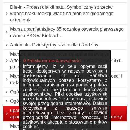
Die-In - Protest dla klimatu. Symboliczny sprzeciw
wobec braku reakcji władz na problem globalnego
ocieplenia.
Marsz upamiętniający 35 rocznicę otwarcia pierwszego
dworca PKS w Kielcach.
Antoniuk - Dziesięciny razem dla i Rodziny
Marsz upamiętniający rocznicę spalenia świątyni
🍪 Polityka cookies & prywatności
Artemidy w Efezie przez szewca Herostratesa w 356 r.
Informujemy, iż w celu optymalizacji
p.n.e.
treści dostępnych w naszym serwisie i
dostosowania ich do Państwa
Marsz rodzin - marsz w obronie tradycyjnych wartości i
indywidualnych potrzeb korzystamy z
rodziny
informacji zapisanych za pomocą plików
cookies na urządzeniach końcowych
Ogólnopolski marsz kibiców przeciwko pedofilii
użytkowników. Pliki cookies użytkownik
może kontrolować za pomocą ustawień
Ogólnopolski marsz kibiców przeciwko pedofilii
swojej przeglądarki internetowej. Dalsze
korzystanie z naszego serwisu
upamiętnienie 76. rocznicy "Krwawej Niedzieli" -
internetowego bez zmiany ustawień
apogeum Rzezi Wołyńskiej, w formie zapalenia zniczy
przeglądarki internetowej oznacza, iż
użytkownik akceptuje stosowanie plików
Marsz w obronie godności rodziny oraz uczuć
cookies.