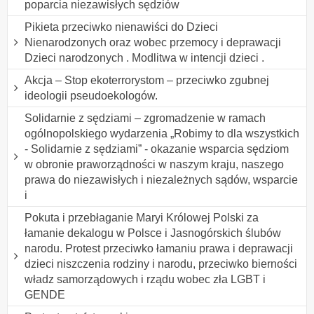
poparcia niezawisłych sędziów
Pikieta przeciwko nienawiści do Dzieci
Nienarodzonych oraz wobec przemocy i deprawacji
Dzieci narodzonych . Modlitwa w intencji dzieci .
Akcja – Stop ekoterrorystom – przeciwko zgubnej
ideologii pseudoekologów.
Solidarnie z sędziami – zgromadzenie w ramach
ogólnopolskiego wydarzenia „Robimy to dla wszystkich
- Solidarnie z sędziami” - okazanie wsparcia sędziom
w obronie praworządności w naszym kraju, naszego
prawa do niezawisłych i niezależnych sądów, wsparcie
i
Pokuta i przebłaganie Maryi Królowej Polski za
łamanie dekalogu w Polsce i Jasnogórskich ślubów
narodu. Protest przeciwko łamaniu prawa i deprawacji
dzieci niszczenia rodziny i narodu, przeciwko bierności
władz samorządowych i rządu wobec zła LGBT i
GENDE