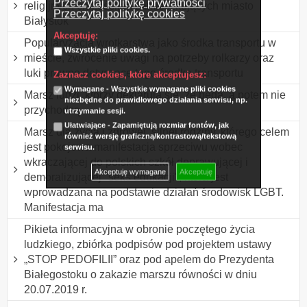
Przeczytaj politykę prywatności
religijnych chrześcijan zamieszkujących miasto
Przeczytaj politykę cookies
Białystok
Akceptuję:
Popularyzacja wrotkarstwa jako środka transportu w
Wszystkie pliki cookies.
mieście, zwrócenie uwagi na potrzeby rolkarzy oraz
luki prawne dotyczące tego środka transportu
Zaznacz cookies, które akceptujesz:
Wymagane - Wszystkie wymagane pliki cookies
Marsz ludzi, którzy deklarują się, że będą, a potem nie
niezbędne do prawidłowego działania serwisu, np.
przychodzą.
utrzymanie sesji.
Ułatwiające - Zapamiętują rozmiar fontów, jak
Marsz dla życia i zdrowej, silnej rodziny, którego celem
również wersję graficzną/kontrastową/tekstową
jest pokojowa manifestacja sprzeciwu wobec
serwisu.
wkraczającej do polskich szkół deprawującej i
Akceptuję wymagane
Akceptuję
demoralizującej "seks edukacji", która jest
wprowadzana na podstawie działań środowisk LGBT.
Manifestacja ma
Pikieta informacyjna w obronie poczętego życia
ludzkiego, zbiórka podpisów pod projektem ustawy
„STOP PEDOFILII” oraz pod apelem do Prezydenta
Białegostoku o zakazie marszu równości w dniu
20.07.2019 r.