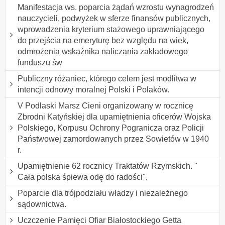
Manifestacja ws. poparcia żądań wzrostu wynagrodzeń
nauczycieli, podwyżek w sferze finansów publicznych,
wprowadzenia kryterium stażowego uprawniającego
do przejścia na emeryturę bez względu na wiek,
odmrożenia wskaźnika naliczania zakładowego
funduszu św
Publiczny różaniec, którego celem jest modlitwa w
intencji odnowy moralnej Polski i Polaków.
V Podlaski Marsz Cieni organizowany w rocznicę
Zbrodni Katyńskiej dla upamiętnienia oficerów Wojska
Polskiego, Korpusu Ochrony Pogranicza oraz Policji
Państwowej zamordowanych przez Sowietów w 1940
r.
Upamiętnienie 62 rocznicy Traktatów Rzymskich. "
Cała polska śpiewa odę do radości".
Poparcie dla trójpodziału władzy i niezależnego
sądownictwa.
Uczczenie Pamięci Ofiar Białostockiego Getta