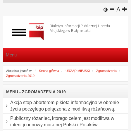
wersja k
zmniej
domy
z
A
Biuletyn Informacji Publicznej Urzędu
Miejskiego w Białymstoku
Włącz
menu
Menu
Aktualnie jesteś w:
Strona główna
URZĄD MIEJSKI
Zgromadzenia
Zgromadzenia 2019
MENU - ZGROMADZENIA 2019
Akcja stop-aborterom-pikieta informacyjna w obronie
życia poczętego połączona z modlitwą różańcową.
Publiczny różaniec, którego celem jest modlitwa w
intencji odnowy moralnej Polski i Polaków.