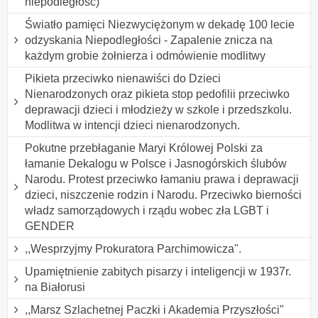
niepodległość)
Światło pamięci Niezwyciężonym w dekadę 100 lecie
odzyskania Niepodległości - Zapalenie znicza na
każdym grobie żołnierza i odmówienie modlitwy
Pikieta przeciwko nienawiści do Dzieci
Nienarodzonych oraz pikieta stop pedofilii przeciwko
deprawacji dzieci i młodzieży w szkole i przedszkolu.
Modlitwa w intencji dzieci nienarodzonych.
Pokutne przebłaganie Maryi Królowej Polski za
łamanie Dekalogu w Polsce i Jasnogórskich ślubów
Narodu. Protest przeciwko łamaniu prawa i deprawacji
dzieci, niszczenie rodzin i Narodu. Przeciwko bierności
władz samorządowych i rządu wobec zła LGBT i
GENDER
,,Wesprzyjmy Prokuratora Parchimowicza".
Upamiętnienie zabitych pisarzy i inteligencji w 1937r.
na Białorusi
,,Marsz Szlachetnej Paczki i Akademia Przyszłości"