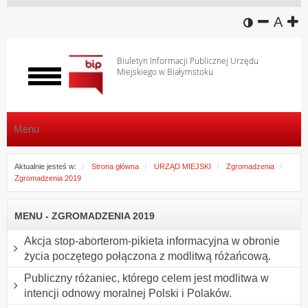
wersja k
zmniej
domy
z
A
Biuletyn Informacji Publicznej Urzędu
Miejskiego w Białymstoku
Włącz
menu
Menu
Aktualnie jesteś w:
Strona główna
URZĄD MIEJSKI
Zgromadzenia
Zgromadzenia 2019
MENU - ZGROMADZENIA 2019
Akcja stop-aborterom-pikieta informacyjna w obronie
życia poczętego połączona z modlitwą różańcową.
Publiczny różaniec, którego celem jest modlitwa w
intencji odnowy moralnej Polski i Polaków.