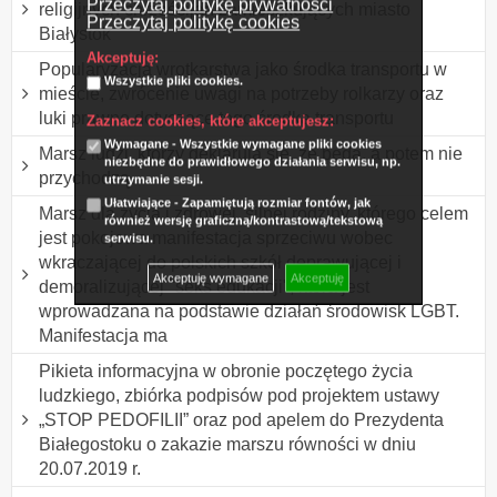
Przeczytaj politykę prywatności
religijnych chrześcijan zamieszkujących miasto
Przeczytaj politykę cookies
Białystok
Akceptuję:
Popularyzacja wrotkarstwa jako środka transportu w
Wszystkie pliki cookies.
mieście, zwrócenie uwagi na potrzeby rolkarzy oraz
luki prawne dotyczące tego środka transportu
Zaznacz cookies, które akceptujesz:
Wymagane - Wszystkie wymagane pliki cookies
Marsz ludzi, którzy deklarują się, że będą, a potem nie
niezbędne do prawidłowego działania serwisu, np.
przychodzą.
utrzymanie sesji.
Ułatwiające - Zapamiętują rozmiar fontów, jak
Marsz dla życia i zdrowej, silnej rodziny, którego celem
również wersję graficzną/kontrastową/tekstową
jest pokojowa manifestacja sprzeciwu wobec
serwisu.
wkraczającej do polskich szkół deprawującej i
Akceptuję wymagane
Akceptuję
demoralizującej "seks edukacji", która jest
wprowadzana na podstawie działań środowisk LGBT.
Manifestacja ma
Pikieta informacyjna w obronie poczętego życia
ludzkiego, zbiórka podpisów pod projektem ustawy
„STOP PEDOFILII” oraz pod apelem do Prezydenta
Białegostoku o zakazie marszu równości w dniu
20.07.2019 r.