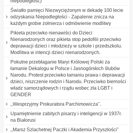
niepodległość)
Światło pamięci Niezwyciężonym w dekadę 100 lecie
odzyskania Niepodległości - Zapalenie znicza na
każdym grobie żołnierza i odmówienie modlitwy
Pikieta przeciwko nienawiści do Dzieci
Nienarodzonych oraz pikieta stop pedofilii przeciwko
deprawacji dzieci i młodzieży w szkole i przedszkolu.
Modlitwa w intencji dzieci nienarodzonych.
Pokutne przebłaganie Maryi Królowej Polski za
łamanie Dekalogu w Polsce i Jasnogórskich ślubów
Narodu. Protest przeciwko łamaniu prawa i deprawacji
dzieci, niszczenie rodzin i Narodu. Przeciwko bierności
władz samorządowych i rządu wobec zła LGBT i
GENDER
,,Wesprzyjmy Prokuratora Parchimowicza".
Upamiętnienie zabitych pisarzy i inteligencji w 1937r.
na Białorusi
,,Marsz Szlachetnej Paczki i Akademia Przyszłości"