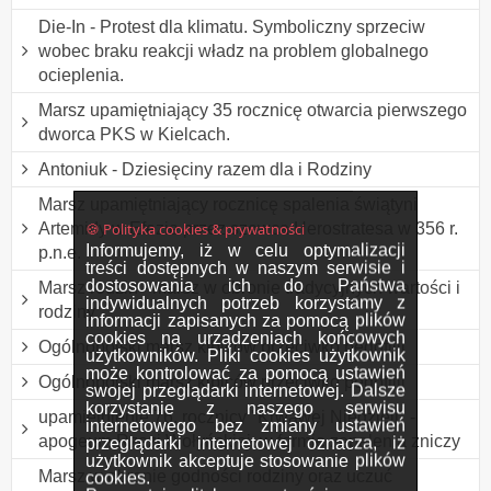
Die-In - Protest dla klimatu. Symboliczny sprzeciw
wobec braku reakcji władz na problem globalnego
ocieplenia.
Marsz upamiętniający 35 rocznicę otwarcia pierwszego
dworca PKS w Kielcach.
Antoniuk - Dziesięciny razem dla i Rodziny
Marsz upamiętniający rocznicę spalenia świątyni
🍪 Polityka cookies & prywatności
Artemidy w Efezie przez szewca Herostratesa w 356 r.
Informujemy, iż w celu optymalizacji
p.n.e.
treści dostępnych w naszym serwisie i
dostosowania ich do Państwa
Marsz rodzin - marsz w obronie tradycyjnych wartości i
indywidualnych potrzeb korzystamy z
rodziny
informacji zapisanych za pomocą plików
cookies na urządzeniach końcowych
Ogólnopolski marsz kibiców przeciwko pedofilii
użytkowników. Pliki cookies użytkownik
może kontrolować za pomocą ustawień
Ogólnopolski marsz kibiców przeciwko pedofilii
swojej przeglądarki internetowej. Dalsze
korzystanie z naszego serwisu
upamiętnienie 76. rocznicy "Krwawej Niedzieli" -
internetowego bez zmiany ustawień
apogeum Rzezi Wołyńskiej, w formie zapalenia zniczy
przeglądarki internetowej oznacza, iż
użytkownik akceptuje stosowanie plików
Marsz w obronie godności rodziny oraz uczuć
cookies.