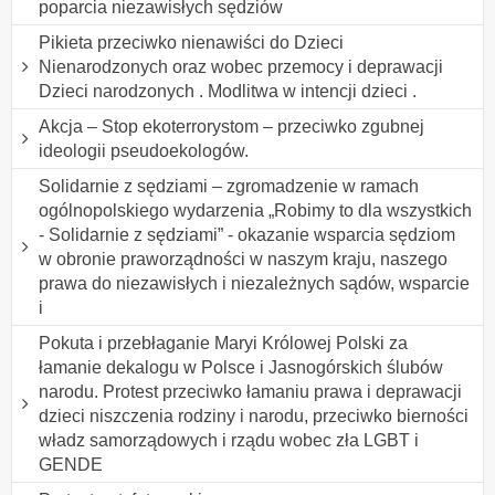
poparcia niezawisłych sędziów
Pikieta przeciwko nienawiści do Dzieci
Nienarodzonych oraz wobec przemocy i deprawacji
Dzieci narodzonych . Modlitwa w intencji dzieci .
Akcja – Stop ekoterrorystom – przeciwko zgubnej
ideologii pseudoekologów.
Solidarnie z sędziami – zgromadzenie w ramach
ogólnopolskiego wydarzenia „Robimy to dla wszystkich
- Solidarnie z sędziami” - okazanie wsparcia sędziom
w obronie praworządności w naszym kraju, naszego
prawa do niezawisłych i niezależnych sądów, wsparcie
i
Pokuta i przebłaganie Maryi Królowej Polski za
łamanie dekalogu w Polsce i Jasnogórskich ślubów
narodu. Protest przeciwko łamaniu prawa i deprawacji
dzieci niszczenia rodziny i narodu, przeciwko bierności
władz samorządowych i rządu wobec zła LGBT i
GENDE