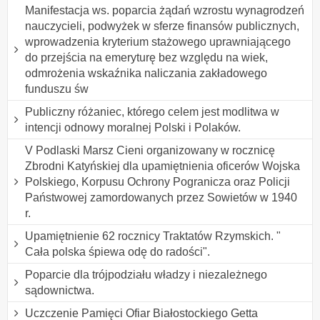
Manifestacja ws. poparcia żądań wzrostu wynagrodzeń
nauczycieli, podwyżek w sferze finansów publicznych,
wprowadzenia kryterium stażowego uprawniającego
do przejścia na emeryturę bez względu na wiek,
odmrożenia wskaźnika naliczania zakładowego
funduszu św
Publiczny różaniec, którego celem jest modlitwa w
intencji odnowy moralnej Polski i Polaków.
V Podlaski Marsz Cieni organizowany w rocznicę
Zbrodni Katyńskiej dla upamiętnienia oficerów Wojska
Polskiego, Korpusu Ochrony Pogranicza oraz Policji
Państwowej zamordowanych przez Sowietów w 1940
r.
Upamiętnienie 62 rocznicy Traktatów Rzymskich. "
Cała polska śpiewa odę do radości".
Poparcie dla trójpodziału władzy i niezależnego
sądownictwa.
Uczczenie Pamięci Ofiar Białostockiego Getta