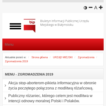
wersja k
zmniej
domy
z
A
Biuletyn Informacji Publicznej Urzędu
Miejskiego w Białymstoku
Włącz
menu
Menu
Aktualnie jesteś w:
Strona główna
URZĄD MIEJSKI
Zgromadzenia
Zgromadzenia 2019
MENU - ZGROMADZENIA 2019
Akcja stop-aborterom-pikieta informacyjna w obronie
życia poczętego połączona z modlitwą różańcową.
Publiczny różaniec, którego celem jest modlitwa w
intencji odnowy moralnej Polski i Polaków.