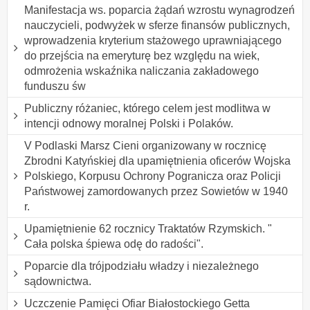
Manifestacja ws. poparcia żądań wzrostu wynagrodzeń
nauczycieli, podwyżek w sferze finansów publicznych,
wprowadzenia kryterium stażowego uprawniającego
do przejścia na emeryturę bez względu na wiek,
odmrożenia wskaźnika naliczania zakładowego
funduszu św
Publiczny różaniec, którego celem jest modlitwa w
intencji odnowy moralnej Polski i Polaków.
V Podlaski Marsz Cieni organizowany w rocznicę
Zbrodni Katyńskiej dla upamiętnienia oficerów Wojska
Polskiego, Korpusu Ochrony Pogranicza oraz Policji
Państwowej zamordowanych przez Sowietów w 1940
r.
Upamiętnienie 62 rocznicy Traktatów Rzymskich. "
Cała polska śpiewa odę do radości".
Poparcie dla trójpodziału władzy i niezależnego
sądownictwa.
Uczczenie Pamięci Ofiar Białostockiego Getta