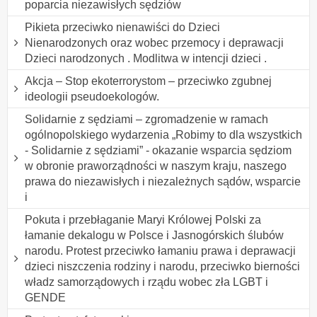
poparcia niezawisłych sędziów
Pikieta przeciwko nienawiści do Dzieci
Nienarodzonych oraz wobec przemocy i deprawacji
Dzieci narodzonych . Modlitwa w intencji dzieci .
Akcja – Stop ekoterrorystom – przeciwko zgubnej
ideologii pseudoekologów.
Solidarnie z sędziami – zgromadzenie w ramach
ogólnopolskiego wydarzenia „Robimy to dla wszystkich
- Solidarnie z sędziami” - okazanie wsparcia sędziom
w obronie praworządności w naszym kraju, naszego
prawa do niezawisłych i niezależnych sądów, wsparcie
i
Pokuta i przebłaganie Maryi Królowej Polski za
łamanie dekalogu w Polsce i Jasnogórskich ślubów
narodu. Protest przeciwko łamaniu prawa i deprawacji
dzieci niszczenia rodziny i narodu, przeciwko bierności
władz samorządowych i rządu wobec zła LGBT i
GENDE