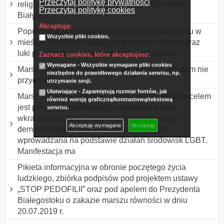
Przeczytaj politykę prywatności
religijnych chrześcijan zamieszkujących miasto
Przeczytaj politykę cookies
Białystok
Akceptuję:
Popularyzacja wrotkarstwa jako środka transportu w
Wszystkie pliki cookies.
mieście, zwrócenie uwagi na potrzeby rolkarzy oraz
luki prawne dotyczące tego środka transportu
Zaznacz cookies, które akceptujesz:
Wymagane - Wszystkie wymagane pliki cookies
Marsz ludzi, którzy deklarują się, że będą, a potem nie
niezbędne do prawidłowego działania serwisu, np.
przychodzą.
utrzymanie sesji.
Ułatwiające - Zapamiętują rozmiar fontów, jak
Marsz dla życia i zdrowej, silnej rodziny, którego celem
również wersję graficzną/kontrastową/tekstową
jest pokojowa manifestacja sprzeciwu wobec
serwisu.
wkraczającej do polskich szkół deprawującej i
Akceptuję wymagane
Akceptuję
demoralizującej "seks edukacji", która jest
wprowadzana na podstawie działań środowisk LGBT.
Manifestacja ma
Pikieta informacyjna w obronie poczętego życia
ludzkiego, zbiórka podpisów pod projektem ustawy
„STOP PEDOFILII” oraz pod apelem do Prezydenta
Białegostoku o zakazie marszu równości w dniu
20.07.2019 r.