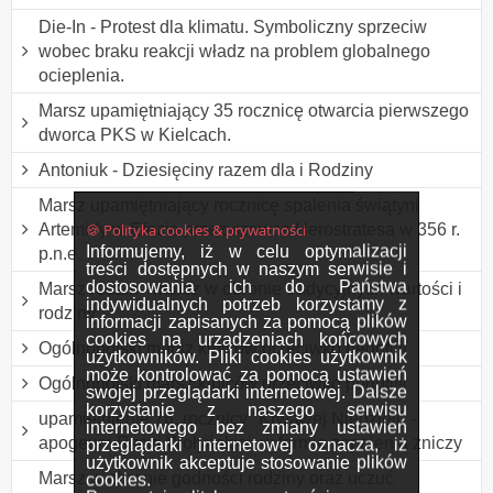
Die-In - Protest dla klimatu. Symboliczny sprzeciw
wobec braku reakcji władz na problem globalnego
ocieplenia.
Marsz upamiętniający 35 rocznicę otwarcia pierwszego
dworca PKS w Kielcach.
Antoniuk - Dziesięciny razem dla i Rodziny
Marsz upamiętniający rocznicę spalenia świątyni
🍪 Polityka cookies & prywatności
Artemidy w Efezie przez szewca Herostratesa w 356 r.
Informujemy, iż w celu optymalizacji
p.n.e.
treści dostępnych w naszym serwisie i
dostosowania ich do Państwa
Marsz rodzin - marsz w obronie tradycyjnych wartości i
indywidualnych potrzeb korzystamy z
rodziny
informacji zapisanych za pomocą plików
cookies na urządzeniach końcowych
Ogólnopolski marsz kibiców przeciwko pedofilii
użytkowników. Pliki cookies użytkownik
może kontrolować za pomocą ustawień
Ogólnopolski marsz kibiców przeciwko pedofilii
swojej przeglądarki internetowej. Dalsze
korzystanie z naszego serwisu
upamiętnienie 76. rocznicy "Krwawej Niedzieli" -
internetowego bez zmiany ustawień
apogeum Rzezi Wołyńskiej, w formie zapalenia zniczy
przeglądarki internetowej oznacza, iż
użytkownik akceptuje stosowanie plików
Marsz w obronie godności rodziny oraz uczuć
cookies.