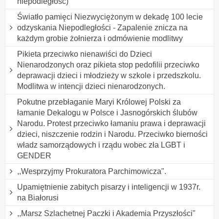
niepodległość)
Światło pamięci Niezwyciężonym w dekadę 100 lecie
odzyskania Niepodległości - Zapalenie znicza na
każdym grobie żołnierza i odmówienie modlitwy
Pikieta przeciwko nienawiści do Dzieci
Nienarodzonych oraz pikieta stop pedofilii przeciwko
deprawacji dzieci i młodzieży w szkole i przedszkolu.
Modlitwa w intencji dzieci nienarodzonych.
Pokutne przebłaganie Maryi Królowej Polski za
łamanie Dekalogu w Polsce i Jasnogórskich ślubów
Narodu. Protest przeciwko łamaniu prawa i deprawacji
dzieci, niszczenie rodzin i Narodu. Przeciwko bierności
władz samorządowych i rządu wobec zła LGBT i
GENDER
,,Wesprzyjmy Prokuratora Parchimowicza".
Upamiętnienie zabitych pisarzy i inteligencji w 1937r.
na Białorusi
,,Marsz Szlachetnej Paczki i Akademia Przyszłości"