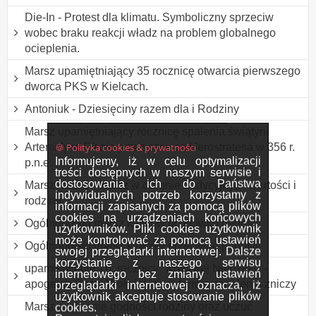
Die-In - Protest dla klimatu. Symboliczny sprzeciw
wobec braku reakcji władz na problem globalnego
ocieplenia.
Marsz upamiętniający 35 rocznicę otwarcia pierwszego
dworca PKS w Kielcach.
Antoniuk - Dziesięciny razem dla i Rodziny
Marsz upamiętniający rocznicę spalenia świątyni
🍪 Polityka cookies & prywatności
Artemidy w Efezie przez szewca Herostratesa w 356 r.
Informujemy, iż w celu optymalizacji
p.n.e.
treści dostępnych w naszym serwisie i
dostosowania ich do Państwa
Marsz rodzin - marsz w obronie tradycyjnych wartości i
indywidualnych potrzeb korzystamy z
rodziny
informacji zapisanych za pomocą plików
cookies na urządzeniach końcowych
Ogólnopolski marsz kibiców przeciwko pedofilii
użytkowników. Pliki cookies użytkownik
może kontrolować za pomocą ustawień
Ogólnopolski marsz kibiców przeciwko pedofilii
swojej przeglądarki internetowej. Dalsze
korzystanie z naszego serwisu
upamiętnienie 76. rocznicy "Krwawej Niedzieli" -
internetowego bez zmiany ustawień
apogeum Rzezi Wołyńskiej, w formie zapalenia zniczy
przeglądarki internetowej oznacza, iż
użytkownik akceptuje stosowanie plików
Marsz w obronie godności rodziny oraz uczuć
cookies.