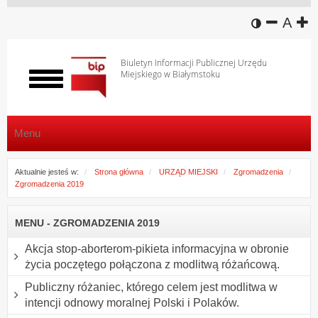
wersja k
zmniej
domy
z
A
Biuletyn Informacji Publicznej Urzędu
Miejskiego w Białymstoku
Włącz
menu
Menu
Aktualnie jesteś w:
Strona główna
URZĄD MIEJSKI
Zgromadzenia
Zgromadzenia 2019
MENU - ZGROMADZENIA 2019
Akcja stop-aborterom-pikieta informacyjna w obronie
życia poczętego połączona z modlitwą różańcową.
Publiczny różaniec, którego celem jest modlitwa w
intencji odnowy moralnej Polski i Polaków.