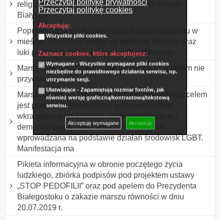
Przeczytaj politykę prywatności
religijnych chrześcijan zamieszkujących miasto
Przeczytaj politykę cookies
Białystok
Akceptuję:
Popularyzacja wrotkarstwa jako środka transportu w
Wszystkie pliki cookies.
mieście, zwrócenie uwagi na potrzeby rolkarzy oraz
luki prawne dotyczące tego środka transportu
Zaznacz cookies, które akceptujesz:
Wymagane - Wszystkie wymagane pliki cookies
Marsz ludzi, którzy deklarują się, że będą, a potem nie
niezbędne do prawidłowego działania serwisu, np.
przychodzą.
utrzymanie sesji.
Ułatwiające - Zapamiętują rozmiar fontów, jak
Marsz dla życia i zdrowej, silnej rodziny, którego celem
również wersję graficzną/kontrastową/tekstową
jest pokojowa manifestacja sprzeciwu wobec
serwisu.
wkraczającej do polskich szkół deprawującej i
Akceptuję wymagane
Akceptuję
demoralizującej "seks edukacji", która jest
wprowadzana na podstawie działań środowisk LGBT.
Manifestacja ma
Pikieta informacyjna w obronie poczętego życia
ludzkiego, zbiórka podpisów pod projektem ustawy
„STOP PEDOFILII” oraz pod apelem do Prezydenta
Białegostoku o zakazie marszu równości w dniu
20.07.2019 r.