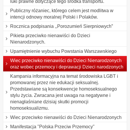
luki prawne dotyczące tego środka transportu.
Publiczny różaniec, którego celem jest modlitwa w
intencji odnowy moralnej Polski i Polaków.
Rocznica podpisania ,,Porozumień Sierpniowych”
Pikieta przeciwko nienawiści do Dzieci
Nienarodzonych.
Upamiętnienie wybuchu Powstania Warszawskiego
Wiec przeciwko nienawiści do Dzieci Nienarodzonych
oraz wobec przemocy i deprawacji Dzieci narodzonych
Kampania informacyjna na temat środowiska LGBT i
promowanej przez nie edukacji seksualnej.
Przedstawiane są konsekwencje homoseksualnego
stylu życia. Zwracana jest uwaga na negatywne i
nienagłaśniane dzisiaj skutki promocji
homoseksualizmu.
Wiec przeciwko nienawiści do Dzieci Nienarodzonych
Manifestacja "Polska Przeciw Przemocy"