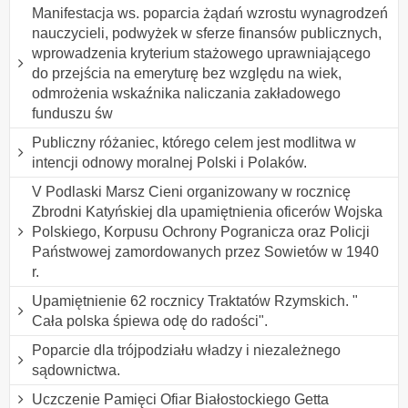
Manifestacja ws. poparcia żądań wzrostu wynagrodzeń
nauczycieli, podwyżek w sferze finansów publicznych,
wprowadzenia kryterium stażowego uprawniającego
do przejścia na emeryturę bez względu na wiek,
odmrożenia wskaźnika naliczania zakładowego
funduszu św
Publiczny różaniec, którego celem jest modlitwa w
intencji odnowy moralnej Polski i Polaków.
V Podlaski Marsz Cieni organizowany w rocznicę
Zbrodni Katyńskiej dla upamiętnienia oficerów Wojska
Polskiego, Korpusu Ochrony Pogranicza oraz Policji
Państwowej zamordowanych przez Sowietów w 1940
r.
Upamiętnienie 62 rocznicy Traktatów Rzymskich. "
Cała polska śpiewa odę do radości".
Poparcie dla trójpodziału władzy i niezależnego
sądownictwa.
Uczczenie Pamięci Ofiar Białostockiego Getta