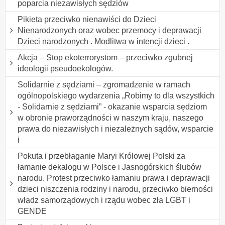
poparcia niezawisłych sędziów
Pikieta przeciwko nienawiści do Dzieci
Nienarodzonych oraz wobec przemocy i deprawacji
Dzieci narodzonych . Modlitwa w intencji dzieci .
Akcja – Stop ekoterrorystom – przeciwko zgubnej
ideologii pseudoekologów.
Solidarnie z sędziami – zgromadzenie w ramach
ogólnopolskiego wydarzenia „Robimy to dla wszystkich
- Solidarnie z sędziami” - okazanie wsparcia sędziom
w obronie praworządności w naszym kraju, naszego
prawa do niezawisłych i niezależnych sądów, wsparcie
i
Pokuta i przebłaganie Maryi Królowej Polski za
łamanie dekalogu w Polsce i Jasnogórskich ślubów
narodu. Protest przeciwko łamaniu prawa i deprawacji
dzieci niszczenia rodziny i narodu, przeciwko bierności
władz samorządowych i rządu wobec zła LGBT i
GENDE