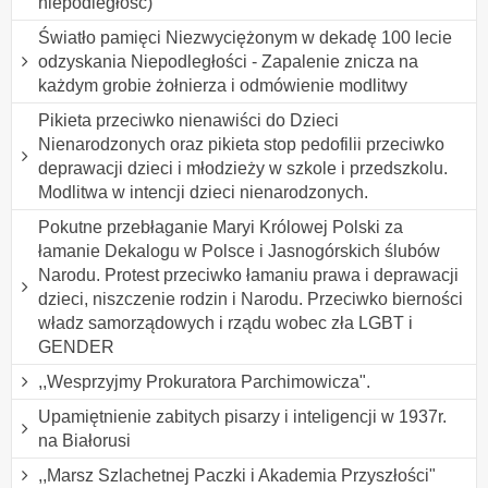
niepodległość)
Światło pamięci Niezwyciężonym w dekadę 100 lecie
odzyskania Niepodległości - Zapalenie znicza na
każdym grobie żołnierza i odmówienie modlitwy
Pikieta przeciwko nienawiści do Dzieci
Nienarodzonych oraz pikieta stop pedofilii przeciwko
deprawacji dzieci i młodzieży w szkole i przedszkolu.
Modlitwa w intencji dzieci nienarodzonych.
Pokutne przebłaganie Maryi Królowej Polski za
łamanie Dekalogu w Polsce i Jasnogórskich ślubów
Narodu. Protest przeciwko łamaniu prawa i deprawacji
dzieci, niszczenie rodzin i Narodu. Przeciwko bierności
władz samorządowych i rządu wobec zła LGBT i
GENDER
,,Wesprzyjmy Prokuratora Parchimowicza".
Upamiętnienie zabitych pisarzy i inteligencji w 1937r.
na Białorusi
,,Marsz Szlachetnej Paczki i Akademia Przyszłości"