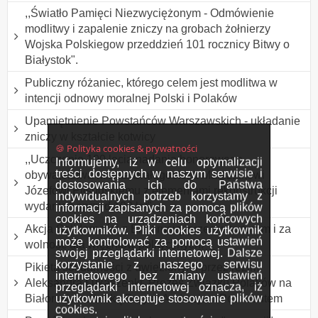
,,Światło Pamięci Niezwyciężonym - Odmówienie
modlitwy i zapalenie zniczy na grobach żołnierzy
Wojska Polskiegow przeddzień 101 rocznicy Bitwy o
Białystok".
Publiczny różaniec, którego celem jest modlitwa w
intencji odnowy moralnej Polski i Polaków
Upamiętnienie Powstańców Warszawskich - układanie
zniczy w kształcie kotwicy
🍪 Polityka cookies & prywatności
,,Uczczenie 100 lecia nadania honorowego
Informujemy, iż w celu optymalizacji
treści dostępnych w naszym serwisie i
obywatelstwa miasta Białegostoku Marszałkowi
dostosowania ich do Państwa
Józefowi Piłsudskiemu z elementami rekonstrukcji
indywidualnych potrzeb korzystamy z
wydarzeń sprzed 100 lat"
informacji zapisanych za pomocą plików
cookies na urządzeniach końcowych
Akcja Solidarności z Białorusią, przeciw torturom i za
użytkowników. Pliki cookies użytkownik
może kontrolować za pomocą ustawień
wolność dla więźniów politycznych.
swojej przeglądarki internetowej. Dalsze
korzystanie z naszego serwisu
Pikieta solidarności z uwięzionymi przez reżim
internetowego bez zmiany ustawień
Aleksandra Łukaszenki, Prezes Związku Polaków na
przeglądarki internetowej oznacza, iż
użytkownik akceptuje stosowanie plików
Białorusi Andżeliką Borys i Andrzejem Poczobutem
cookies.