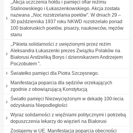
,,Akcja uczczenia hołdu i pamięci ofiar reżimu
Stalinowskiego i Łukaszenkowskiego. Akcja została
nazwana ,,Noc rozstrzelania poetów”. W dniach 29 –
30 października 1937 roku NKWD rozstrzelało ponad
100 białoruskich poetów, pisarzy, naukowców, mężów
stanu
,,Pikieta solidarności z uwięzionymi przez reżim
Aleksandra Łukaszenki prezes Związku Polaków na
Białorusi Andżeliką Borys i dziennikarzem Andrzejem
Poczobutem ”.
Światełko pamięci dla Piotra Szczęsnego.
Manifestacja poparcia dla sędziów orzekających
zgodnie z obowiązującą Konstytucją
Światło pamięci Niezwyciężonym w dekadę 100-lecia
odzyskania Niepodległości
Wyraz solidarności z więźniami politycznymi i potrzebą
dopuszczenia lekarzy do więzień na Białorusi
Zostajemy w UE. Manifestacja poparcia obecności