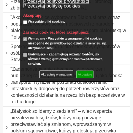
Przeczytaj politykę prywatności
Przejście z banerem i balonami w celu "promocji"
Przeczytaj politykę cookies
zbiórki na leczenie chorego dziecka.
Akceptuję:
"Akcja na rocznicę wyborów na Białorusi oraz wyraz
Wszystkie pliki cookies.
poparcia protestów solidarnościowych z narodem
białoruskim organizowana przez diasporę białoruską w
Zaznacz cookies, które akceptujesz:
Polsce"
Wymagane - Wszystkie wymagane pliki cookies
niezbędne do prawidłowego działania serwisu, np.
Spotkanie otwarte , m. in. dla członków, sympatyków i
utrzymanie sesji.
osób zainteresowanych dołączeniem do
Ułatwiające - Zapamiętują rozmiar fontów, jak
Stowarzyszenia Polska 2050
również wersję graficzną/kontrastową/tekstową
serwisu.
"Zademonstrowanie obecności w przestrzeni
Akceptuję wymagane
Akceptuję
publicznej rowerzystów, promocja roweru jako środka
transportu, wyrażenie postulatu dostosowania
infrastruktury drogowej do potrzeb rowerzystów oraz
konieczności działania na rzecz ich bezpieczeństwa w
ruchu drogo
„Białystok solidarny z sędziami” – wiec wsparcia
niezależnych sędziów, którzy mają odwagę
przeciwstawiać się zmianom, wprowadzanym w
polskim sądownictwie, którzy protestują przeciwko