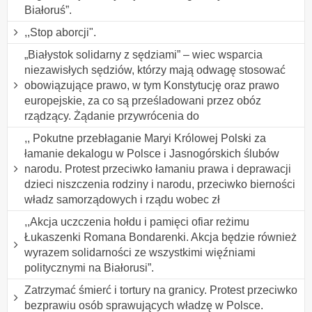
Białoruś”.
,,Stop aborcji".
„Białystok solidarny z sędziami” – wiec wsparcia
niezawisłych sędziów, którzy mają odwagę stosować
obowiązujące prawo, w tym Konstytucję oraz prawo
europejskie, za co są prześladowani przez obóz
rządzący. Żądanie przywrócenia do
,, Pokutne przebłaganie Maryi Królowej Polski za
łamanie dekalogu w Polsce i Jasnogórskich ślubów
narodu. Protest przeciwko łamaniu prawa i deprawacji
dzieci niszczenia rodziny i narodu, przeciwko bierności
władz samorządowych i rządu wobec zł
,,Akcja uczczenia hołdu i pamięci ofiar reżimu
Łukaszenki Romana Bondarenki. Akcja będzie również
wyrazem solidarności ze wszystkimi więźniami
politycznymi na Białorusi”.
Zatrzymać śmierć i tortury na granicy. Protest przeciwko
bezprawiu osób sprawujących władzę w Polsce.