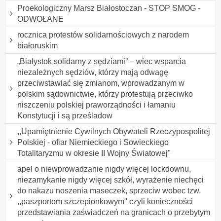
Proekologiczny Marsz Białostoczan - STOP SMOG -
ODWOŁANE
rocznica protestów solidarnościowych z narodem
białoruskim
„Białystok solidarny z sędziami” – wiec wsparcia
niezależnych sędziów, którzy mają odwagę
przeciwstawiać się zmianom, wprowadzanym w
polskim sądownictwie, którzy protestują przeciwko
niszczeniu polskiej praworządności i łamaniu
Konstytucji i są prześladow
,,Upamiętnienie Cywilnych Obywateli Rzeczypospolitej
Polskiej - ofiar Niemieckiego i Sowieckiego
Totalitaryzmu w okresie II Wojny Światowej"
apel o niewprowadzanie nigdy więcej lockdownu,
niezamykanie nigdy więcej szkół, wyrażenie niechęci
do nakazu noszenia maseczek, sprzeciw wobec tzw.
,,paszportom szczepionkowym" czyli konieczności
przedstawiania zaświadczeń na granicach o przebytym