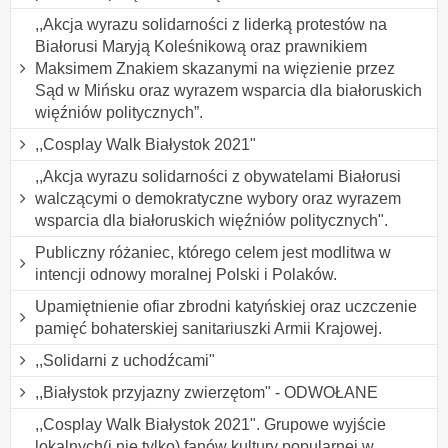
,,Akcja wyrazu solidarności z liderką protestów na
Białorusi Maryją Koleśnikową oraz prawnikiem
Maksimem Znakiem skazanymi na więzienie przez
Sąd w Mińsku oraz wyrazem wsparcia dla białoruskich
więźniów politycznych”.
,,Cosplay Walk Białystok 2021"
,,Akcja wyrazu solidarności z obywatelami Białorusi
walczącymi o demokratyczne wybory oraz wyrazem
wsparcia dla białoruskich więźniów politycznych".
Publiczny różaniec, którego celem jest modlitwa w
intencji odnowy moralnej Polski i Polaków.
Upamiętnienie ofiar zbrodni katyńskiej oraz uczczenie
pamięć bohaterskiej sanitariuszki Armii Krajowej.
,,Solidarni z uchodźcami"
,,Białystok przyjazny zwierzętom" - ODWOŁANE
,,Cosplay Walk Białystok 2021". Grupowe wyjście
lokalnych(i nie tylko) fanów kultury popularnej w