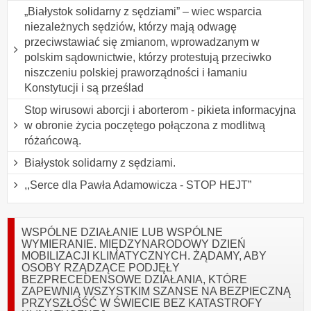
„Białystok solidarny z sędziami” – wiec wsparcia
niezależnych sędziów, którzy mają odwagę
przeciwstawiać się zmianom, wprowadzanym w
polskim sądownictwie, którzy protestują przeciwko
niszczeniu polskiej praworządności i łamaniu
Konstytucji i są prześlad
Stop wirusowi aborcji i aborterom - pikieta informacyjna
w obronie życia poczętego połączona z modlitwą
różańcową.
Białystok solidarny z sędziami.
,,Serce dla Pawła Adamowicza - STOP HEJT”
WSPÓLNE DZIAŁANIE LUB WSPÓLNE
WYMIERANIE. MIĘDZYNARODOWY DZIEŃ
MOBILIZACJI KLIMATYCZNYCH. ŻĄDAMY, ABY
OSOBY RZĄDZĄCE PODJĘŁY
BEZPRECEDENSOWE DZIAŁANIA, KTÓRE
ZAPEWNIĄ WSZYSTKIM SZANSE NA BEZPIECZNĄ
PRZYSZŁOŚĆ W ŚWIECIE BEZ KATASTROFY