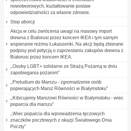
nowotworowych, kształtowanie postaw
odpowiedzialności za własne zdrowie.
Stop aborcji
Akcja w celu zwrócenia uwagi na masowy import
drewna z Białorusi przez koncern IKEA i tym samym
wspieranie reżimu Łukaszenki. Na akcji będą zbierane
podpisy pod petycją o zaprzestaniu zakupów drewna z
Białorusi przez koncern IKEA.
,,Osoby LGBT+ solidarne ze Strażą Pożarną w dniu
zapobiegania pożarom”
,,Preludium do Marszu - zgromadzenie osób
popierających Marsz Równości w Białymstoku”
,,Kibicujemy Marszowi Równości w Białymstoku - wiec
poparcia dla marszu”
,,Wiec poparcia dla wprowadzenia tęczowych
znaczków pocztowych z okazji Światowego Dnia
Poczty”