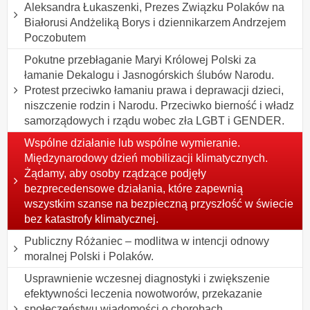
Aleksandra Łukaszenki, Prezes Związku Polaków na
Białorusi Andżeliką Borys i dziennikarzem Andrzejem
Poczobutem
Pokutne przebłaganie Maryi Królowej Polski za
łamanie Dekalogu i Jasnogórskich ślubów Narodu.
Protest przeciwko łamaniu prawa i deprawacji dzieci,
niszczenie rodzin i Narodu. Przeciwko bierność i władz
samorządowych i rządu wobec zła LGBT i GENDER.
Wspólne działanie lub wspólne wymieranie.
Międzynarodowy dzień mobilizacji klimatycznych.
Żądamy, aby osoby rządzące podjęły
bezprecedensowe działania, które zapewnią
wszystkim szanse na bezpieczną przyszłość w świecie
bez katastrofy klimatycznej.
Publiczny Różaniec – modlitwa w intencji odnowy
moralnej Polski i Polaków.
Usprawnienie wczesnej diagnostyki i zwiększenie
efektywności leczenia nowotworów, przekazanie
społeczeństwu wiadomości o chorobach