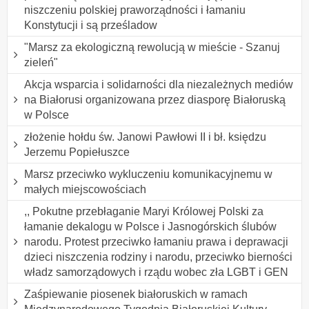
niszczeniu polskiej praworządności i łamaniu
Konstytucji i są prześladow
"Marsz za ekologiczną rewolucją w mieście - Szanuj
zieleń"
Akcja wsparcia i solidarności dla niezależnych mediów
na Białorusi organizowana przez diasporę Białoruską
w Polsce
złożenie hołdu św. Janowi Pawłowi II i bł. księdzu
Jerzemu Popiełuszce
Marsz przeciwko wykluczeniu komunikacyjnemu w
małych miejscowościach
,, Pokutne przebłaganie Maryi Królowej Polski za
łamanie dekalogu w Polsce i Jasnogórskich ślubów
narodu. Protest przeciwko łamaniu prawa i deprawacji
dzieci niszczenia rodziny i narodu, przeciwko bierności
władz samorządowych i rządu wobec zła LGBT i GEN
Zaśpiewanie piosenek białoruskich w ramach