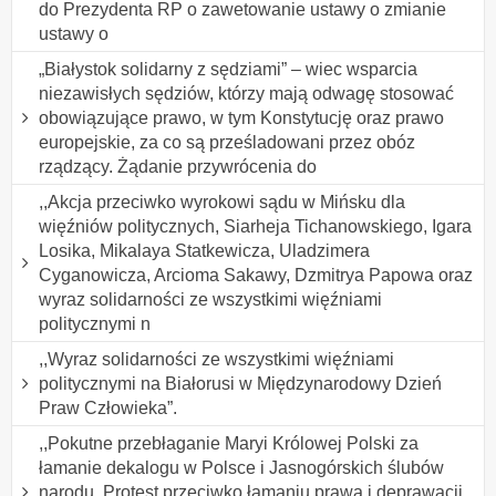
do Prezydenta RP o zawetowanie ustawy o zmianie
ustawy o
„Białystok solidarny z sędziami” – wiec wsparcia
niezawisłych sędziów, którzy mają odwagę stosować
obowiązujące prawo, w tym Konstytucję oraz prawo
europejskie, za co są prześladowani przez obóz
rządzący. Żądanie przywrócenia do
,,Akcja przeciwko wyrokowi sądu w Mińsku dla
więźniów politycznych, Siarheja Tichanowskiego, Igara
Losika, Mikalaya Statkewicza, Uladzimera
Cyganowicza, Arcioma Sakawy, Dzmitrya Papowa oraz
wyraz solidarności ze wszystkimi więźniami
politycznymi n
,,Wyraz solidarności ze wszystkimi więźniami
politycznymi na Białorusi w Międzynarodowy Dzień
Praw Człowieka”.
,,Pokutne przebłaganie Maryi Królowej Polski za
łamanie dekalogu w Polsce i Jasnogórskich ślubów
narodu. Protest przeciwko łamaniu prawa i deprawacji