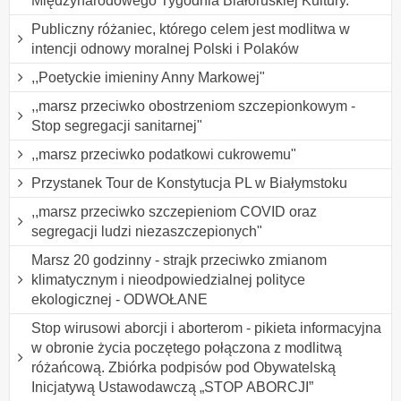
Międzynarodowego Tygodnia Białoruskiej Kultury.
Publiczny różaniec, którego celem jest modlitwa w
intencji odnowy moralnej Polski i Polaków
,,Poetyckie imieniny Anny Markowej"
,,marsz przeciwko obostrzeniom szczepionkowym -
Stop segregacji sanitarnej"
,,marsz przeciwko podatkowi cukrowemu"
Przystanek Tour de Konstytucja PL w Białymstoku
,,marsz przeciwko szczepieniom COVID oraz
segregacji ludzi niezaszczepionych"
Marsz 20 godzinny - strajk przeciwko zmianom
klimatycznym i nieodpowiedzialnej polityce
ekologicznej - ODWOŁANE
Stop wirusowi aborcji i aborterom - pikieta informacyjna
w obronie życia poczętego połączona z modlitwą
różańcową. Zbiórka podpisów pod Obywatelską
Inicjatywą Ustawodawczą „STOP ABORCJI”