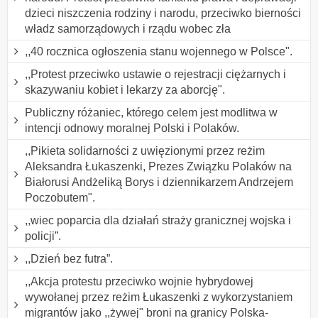
dzieci niszczenia rodziny i narodu, przeciwko bierności
władz samorządowych i rządu wobec zła
,,40 rocznica ogłoszenia stanu wojennego w Polsce".
,,Protest przeciwko ustawie o rejestracji ciężarnych i
skazywaniu kobiet i lekarzy za aborcję".
Publiczny różaniec, którego celem jest modlitwa w
intencji odnowy moralnej Polski i Polaków.
,,Pikieta solidarności z uwięzionymi przez reżim
Aleksandra Łukaszenki, Prezes Związku Polaków na
Białorusi Andżeliką Borys i dziennikarzem Andrzejem
Poczobutem".
,,wiec poparcia dla działań straży granicznej wojska i
policji”.
,,Dzień bez futra”.
,,Akcja protestu przeciwko wojnie hybrydowej
wywołanej przez reżim Łukaszenki z wykorzystaniem
migrantów jako ,,żywej" broni na granicy Polska-