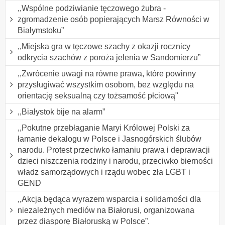
,,Wspólne podziwianie tęczowego żubra -
zgromadzenie osób popierających Marsz Równości w
Białymstoku”
,,Miejska gra w tęczowe szachy z okazji rocznicy
odkrycia szachów z poroża jelenia w Sandomierzu”
,,Zwrócenie uwagi na równe prawa, które powinny
przysługiwać wszystkim osobom, bez względu na
orientację seksualną czy tożsamość płciową"
,,Białystok bije na alarm”
,,Pokutne przebłaganie Maryi Królowej Polski za
łamanie dekalogu w Polsce i Jasnogórskich ślubów
narodu. Protest przeciwko łamaniu prawa i deprawacji
dzieci niszczenia rodziny i narodu, przeciwko bierności
władz samorządowych i rządu wobec zła LGBT i
GEND
,,Akcja będąca wyrazem wsparcia i solidarności dla
niezależnych mediów na Białorusi, organizowana
przez diasporę Białoruską w Polsce”.