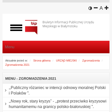
wersja k
zmniej
domy
z
A
Biuletyn Informacji Publicznej Urzędu
Miejskiego w Białymstoku
Włącz
menu
Menu
Aktualnie jesteś w:
Strona główna
URZĄD MIEJSKI
Zgromadzenia
Zgromadzenia 2021
MENU - ZGROMADZENIA 2021
,,Publiczny różaniec w intencji odnowy moralnej Polski
i Polaków ”.
,,Nowy rok, stary kryzys" - ,,protest przeciwko kryzysowi
humanitarnemu na granicy polsko-białoruskiej ”.