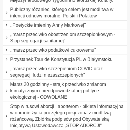
Międzynarodowego Tygodnia Białoruskiej Kultury.
Publiczny różaniec, którego celem jest modlitwa w
intencji odnowy moralnej Polski i Polaków
,,Poetyckie imieniny Anny Markowej"
,,marsz przeciwko obostrzeniom szczepionkowym -
Stop segregacji sanitarnej"
,,marsz przeciwko podatkowi cukrowemu"
Przystanek Tour de Konstytucja PL w Białymstoku
,,marsz przeciwko szczepieniom COVID oraz
segregacji ludzi niezaszczepionych"
Marsz 20 godzinny - strajk przeciwko zmianom
klimatycznym i nieodpowiedzialnej polityce
ekologicznej - ODWOŁANE
Stop wirusowi aborcji i aborterom - pikieta informacyjna
w obronie życia poczętego połączona z modlitwą
różańcową. Zbiórka podpisów pod Obywatelską
Inicjatywą Ustawodawczą „STOP ABORCJI”