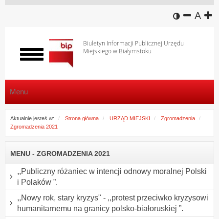
wersja k
zmniej
domy
z
A
Biuletyn Informacji Publicznej Urzędu
Miejskiego w Białymstoku
Włącz
menu
Menu
Aktualnie jesteś w:
Strona główna
URZĄD MIEJSKI
Zgromadzenia
Zgromadzenia 2021
MENU - ZGROMADZENIA 2021
,,Publiczny różaniec w intencji odnowy moralnej Polski
i Polaków ”.
,,Nowy rok, stary kryzys" - ,,protest przeciwko kryzysowi
humanitarnemu na granicy polsko-białoruskiej ”.