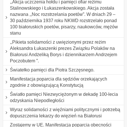
,,Akcja uczczenia hołdu i pamięci ofiar reżimu
Stalinowskiego i Łukaszenkowskiego. Akcja została
nazwana ,,Noc rozstrzelania poetów”. W dniach 29 –
30 października 1937 roku NKWD rozstrzelało ponad
100 białoruskich poetów, pisarzy, naukowców, mężów
stanu
,,Pikieta solidarności z uwięzionymi przez reżim
Aleksandra Łukaszenki prezes Związku Polaków na
Białorusi Andżeliką Borys i dziennikarzem Andrzejem
Poczobutem ”.
Światełko pamięci dla Piotra Szczęsnego.
Manifestacja poparcia dla sędziów orzekających
zgodnie z obowiązującą Konstytucją
Światło pamięci Niezwyciężonym w dekadę 100-lecia
odzyskania Niepodległości
Wyraz solidarności z więźniami politycznymi i potrzebą
dopuszczenia lekarzy do więzień na Białorusi
Zostajemy w UE. Manifestacja poparcia obecności