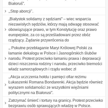
Białoruś”.
,,Stop aborcji".
„Białystok solidarny z sędziami” – wiec wsparcia
niezawisłych sędziów, którzy mają odwagę stosować
obowiązujące prawo, w tym Konstytucję oraz prawo
europejskie, za co są prześladowani przez obóz
rządzący. Żądanie przywrócenia do
,, Pokutne przebłaganie Maryi Królowej Polski za
łamanie dekalogu w Polsce i Jasnogórskich ślubów
narodu. Protest przeciwko łamaniu prawa i deprawacji
dzieci niszczenia rodziny i narodu, przeciwko bierności
władz samorządowych i rządu wobec zł
,,Akcja uczczenia hołdu i pamięci ofiar reżimu
Łukaszenki Romana Bondarenki. Akcja będzie również
wyrazem solidarności ze wszystkimi więźniami
politycznymi na Białorusi”.
Zatrzymać śmierć i tortury na granicy. Protest przeciwko
bezprawiu osób sprawujących władzę w Polsce.