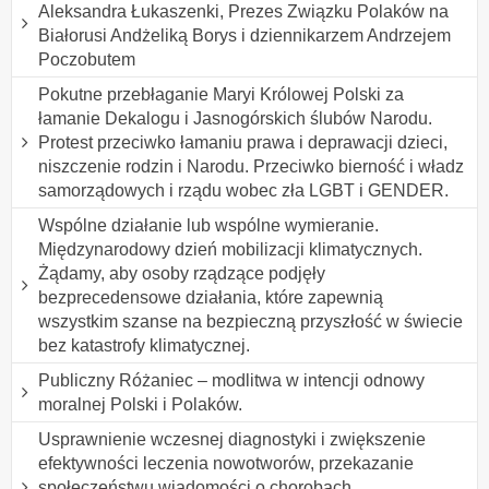
Aleksandra Łukaszenki, Prezes Związku Polaków na
Białorusi Andżeliką Borys i dziennikarzem Andrzejem
Poczobutem
Pokutne przebłaganie Maryi Królowej Polski za
łamanie Dekalogu i Jasnogórskich ślubów Narodu.
Protest przeciwko łamaniu prawa i deprawacji dzieci,
niszczenie rodzin i Narodu. Przeciwko bierność i władz
samorządowych i rządu wobec zła LGBT i GENDER.
Wspólne działanie lub wspólne wymieranie.
Międzynarodowy dzień mobilizacji klimatycznych.
Żądamy, aby osoby rządzące podjęły
bezprecedensowe działania, które zapewnią
wszystkim szanse na bezpieczną przyszłość w świecie
bez katastrofy klimatycznej.
Publiczny Różaniec – modlitwa w intencji odnowy
moralnej Polski i Polaków.
Usprawnienie wczesnej diagnostyki i zwiększenie
efektywności leczenia nowotworów, przekazanie
społeczeństwu wiadomości o chorobach