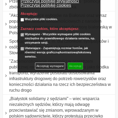
Przeczytaj politykę prywatności
Przejście z banerem i balonami w celu "promocji"
Przeczytaj politykę cookies
zbiórki na leczenie chorego dziecka.
Akceptuję:
"Akcja na rocznicę wyborów na Białorusi oraz wyraz
Wszystkie pliki cookies.
poparcia protestów solidarnościowych z narodem
białoruskim organizowana przez diasporę białoruską w
Zaznacz cookies, które akceptujesz:
Polsce"
Wymagane - Wszystkie wymagane pliki cookies
niezbędne do prawidłowego działania serwisu, np.
Spotkanie otwarte , m. in. dla członków, sympatyków i
utrzymanie sesji.
osób zainteresowanych dołączeniem do
Ułatwiające - Zapamiętują rozmiar fontów, jak
Stowarzyszenia Polska 2050
również wersję graficzną/kontrastową/tekstową
serwisu.
"Zademonstrowanie obecności w przestrzeni
Akceptuję wymagane
Akceptuję
publicznej rowerzystów, promocja roweru jako środka
transportu, wyrażenie postulatu dostosowania
infrastruktury drogowej do potrzeb rowerzystów oraz
konieczności działania na rzecz ich bezpieczeństwa w
ruchu drogo
„Białystok solidarny z sędziami” – wiec wsparcia
niezależnych sędziów, którzy mają odwagę
przeciwstawiać się zmianom, wprowadzanym w
polskim sądownictwie, którzy protestują przeciwko