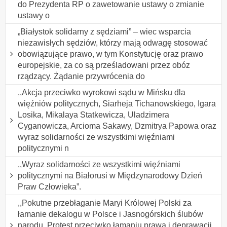
do Prezydenta RP o zawetowanie ustawy o zmianie
ustawy o
„Białystok solidarny z sędziami” – wiec wsparcia
niezawisłych sędziów, którzy mają odwagę stosować
obowiązujące prawo, w tym Konstytucję oraz prawo
europejskie, za co są prześladowani przez obóz
rządzący. Żądanie przywrócenia do
,,Akcja przeciwko wyrokowi sądu w Mińsku dla
więźniów politycznych, Siarheja Tichanowskiego, Igara
Losika, Mikalaya Statkewicza, Uladzimera
Cyganowicza, Arcioma Sakawy, Dzmitrya Papowa oraz
wyraz solidarności ze wszystkimi więźniami
politycznymi n
,,Wyraz solidarności ze wszystkimi więźniami
politycznymi na Białorusi w Międzynarodowy Dzień
Praw Człowieka”.
,,Pokutne przebłaganie Maryi Królowej Polski za
łamanie dekalogu w Polsce i Jasnogórskich ślubów
narodu. Protest przeciwko łamaniu prawa i deprawacji