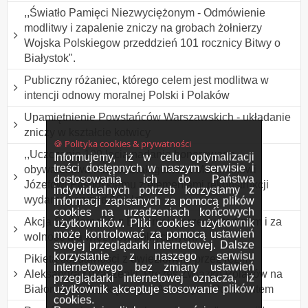
,,Światło Pamięci Niezwyciężonym - Odmówienie
modlitwy i zapalenie zniczy na grobach żołnierzy
Wojska Polskiegow przeddzień 101 rocznicy Bitwy o
Białystok".
Publiczny różaniec, którego celem jest modlitwa w
intencji odnowy moralnej Polski i Polaków
Upamiętnienie Powstańców Warszawskich - układanie
zniczy w kształcie kotwicy
🍪 Polityka cookies & prywatności
,,Uczczenie 100 lecia nadania honorowego
Informujemy, iż w celu optymalizacji
treści dostępnych w naszym serwisie i
obywatelstwa miasta Białegostoku Marszałkowi
dostosowania ich do Państwa
Józefowi Piłsudskiemu z elementami rekonstrukcji
indywidualnych potrzeb korzystamy z
wydarzeń sprzed 100 lat"
informacji zapisanych za pomocą plików
cookies na urządzeniach końcowych
Akcja Solidarności z Białorusią, przeciw torturom i za
użytkowników. Pliki cookies użytkownik
może kontrolować za pomocą ustawień
wolność dla więźniów politycznych.
swojej przeglądarki internetowej. Dalsze
korzystanie z naszego serwisu
Pikieta solidarności z uwięzionymi przez reżim
internetowego bez zmiany ustawień
Aleksandra Łukaszenki, Prezes Związku Polaków na
przeglądarki internetowej oznacza, iż
użytkownik akceptuje stosowanie plików
Białorusi Andżeliką Borys i Andrzejem Poczobutem
cookies.