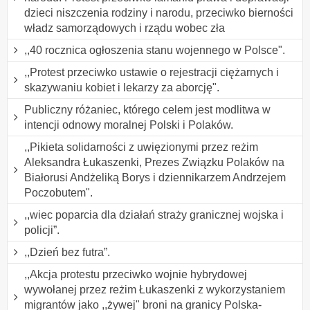
dzieci niszczenia rodziny i narodu, przeciwko bierności
władz samorządowych i rządu wobec zła
,,40 rocznica ogłoszenia stanu wojennego w Polsce".
,,Protest przeciwko ustawie o rejestracji ciężarnych i
skazywaniu kobiet i lekarzy za aborcję".
Publiczny różaniec, którego celem jest modlitwa w
intencji odnowy moralnej Polski i Polaków.
,,Pikieta solidarności z uwięzionymi przez reżim
Aleksandra Łukaszenki, Prezes Związku Polaków na
Białorusi Andżeliką Borys i dziennikarzem Andrzejem
Poczobutem".
,,wiec poparcia dla działań straży granicznej wojska i
policji”.
,,Dzień bez futra”.
,,Akcja protestu przeciwko wojnie hybrydowej
wywołanej przez reżim Łukaszenki z wykorzystaniem
migrantów jako ,,żywej" broni na granicy Polska-