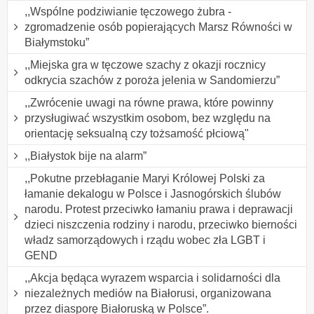
,,Wspólne podziwianie tęczowego żubra -
zgromadzenie osób popierających Marsz Równości w
Białymstoku”
,,Miejska gra w tęczowe szachy z okazji rocznicy
odkrycia szachów z poroża jelenia w Sandomierzu”
,,Zwrócenie uwagi na równe prawa, które powinny
przysługiwać wszystkim osobom, bez względu na
orientację seksualną czy tożsamość płciową"
,,Białystok bije na alarm”
,,Pokutne przebłaganie Maryi Królowej Polski za
łamanie dekalogu w Polsce i Jasnogórskich ślubów
narodu. Protest przeciwko łamaniu prawa i deprawacji
dzieci niszczenia rodziny i narodu, przeciwko bierności
władz samorządowych i rządu wobec zła LGBT i
GEND
,,Akcja będąca wyrazem wsparcia i solidarności dla
niezależnych mediów na Białorusi, organizowana
przez diasporę Białoruską w Polsce”.