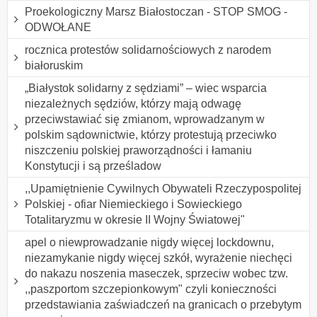
Proekologiczny Marsz Białostoczan - STOP SMOG -
ODWOŁANE
rocznica protestów solidarnościowych z narodem
białoruskim
„Białystok solidarny z sędziami” – wiec wsparcia
niezależnych sędziów, którzy mają odwagę
przeciwstawiać się zmianom, wprowadzanym w
polskim sądownictwie, którzy protestują przeciwko
niszczeniu polskiej praworządności i łamaniu
Konstytucji i są prześladow
,,Upamiętnienie Cywilnych Obywateli Rzeczypospolitej
Polskiej - ofiar Niemieckiego i Sowieckiego
Totalitaryzmu w okresie II Wojny Światowej"
apel o niewprowadzanie nigdy więcej lockdownu,
niezamykanie nigdy więcej szkół, wyrażenie niechęci
do nakazu noszenia maseczek, sprzeciw wobec tzw.
,,paszportom szczepionkowym" czyli konieczności
przedstawiania zaświadczeń na granicach o przebytym