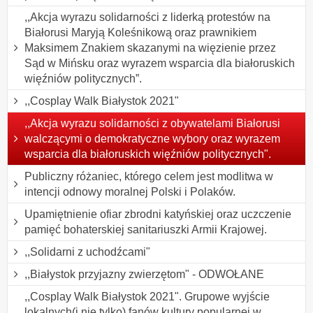
,,Akcja wyrazu solidarności z liderką protestów na
Białorusi Maryją Koleśnikową oraz prawnikiem
Maksimem Znakiem skazanymi na więzienie przez
Sąd w Mińsku oraz wyrazem wsparcia dla białoruskich
więźniów politycznych”.
,,Cosplay Walk Białystok 2021"
,,Akcja wyrazu solidarności z obywatelami Białorusi
walczącymi o demokratyczne wybory oraz wyrazem
wsparcia dla białoruskich więźniów politycznych".
Publiczny różaniec, którego celem jest modlitwa w
intencji odnowy moralnej Polski i Polaków.
Upamiętnienie ofiar zbrodni katyńskiej oraz uczczenie
pamięć bohaterskiej sanitariuszki Armii Krajowej.
,,Solidarni z uchodźcami"
,,Białystok przyjazny zwierzętom" - ODWOŁANE
,,Cosplay Walk Białystok 2021". Grupowe wyjście
lokalnych(i nie tylko) fanów kultury popularnej w