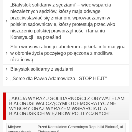
„Białystok solidarny z sędziami” – wiec wsparcia
niezależnych sędziów, którzy mają odwagę
przeciwstawiać się zmianom, wprowadzanym w
polskim sądownictwie, którzy protestują przeciwko
niszczeniu polskiej praworządności i łamaniu
Konstytucji i są prześlad
Stop wirusowi aborcji i aborterom - pikieta informacyjna
w obronie życia poczętego połączona z modlitwą
różańcową.
Białystok solidarny z sędziami.
,,Serce dla Pawła Adamowicza - STOP HEJT”
,,AKCJA WYRAZU SOLIDARNOŚCI Z OBYWATELAMI
BIAŁORUSI WALCZĄCYMI O DEMOKRATYCZNE
WYBORY ORAZ WYRAZEM WSPARCIA DLA
BIAŁORUSKICH WIĘŹNIÓW POLITYCZNYCH".
Miejsce
Przed Konsulatem Generalnym Republiki Białoruś, ul.
zgromadzenia
Elektryczna 9.