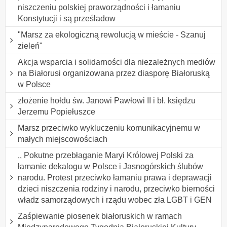
niszczeniu polskiej praworządności i łamaniu
Konstytucji i są prześladow
"Marsz za ekologiczną rewolucją w mieście - Szanuj
zieleń"
Akcja wsparcia i solidarności dla niezależnych mediów
na Białorusi organizowana przez diasporę Białoruską
w Polsce
złożenie hołdu św. Janowi Pawłowi II i bł. księdzu
Jerzemu Popiełuszce
Marsz przeciwko wykluczeniu komunikacyjnemu w
małych miejscowościach
,, Pokutne przebłaganie Maryi Królowej Polski za
łamanie dekalogu w Polsce i Jasnogórskich ślubów
narodu. Protest przeciwko łamaniu prawa i deprawacji
dzieci niszczenia rodziny i narodu, przeciwko bierności
władz samorządowych i rządu wobec zła LGBT i GEN
Zaśpiewanie piosenek białoruskich w ramach