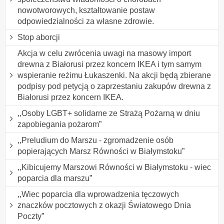
nowotworowych, kształtowanie postaw
odpowiedzialności za własne zdrowie.
Stop aborcji
Akcja w celu zwrócenia uwagi na masowy import
drewna z Białorusi przez koncern IKEA i tym samym
wspieranie reżimu Łukaszenki. Na akcji będą zbierane
podpisy pod petycją o zaprzestaniu zakupów drewna z
Białorusi przez koncern IKEA.
,,Osoby LGBT+ solidarne ze Strażą Pożarną w dniu
zapobiegania pożarom”
,,Preludium do Marszu - zgromadzenie osób
popierających Marsz Równości w Białymstoku”
,,Kibicujemy Marszowi Równości w Białymstoku - wiec
poparcia dla marszu”
,,Wiec poparcia dla wprowadzenia tęczowych
znaczków pocztowych z okazji Światowego Dnia
Poczty”