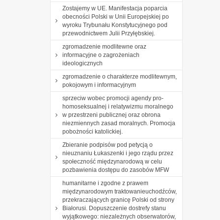
Zostajemy w UE. Manifestacja poparcia
obecności Polski w Unii Europejskiej po
wyroku Trybunału Konstytucyjnego pod
przewodnictwem Julii Przyłębskiej.
zgromadzenie modlitewne oraz
informacyjne o zagrożeniach
ideologicznych
zgromadzenie o charakterze modlitewnym,
pokojowym i informacyjnym
sprzeciw wobec promocji agendy pro-
homoseksualnej i relatywizmu moralnego
w przestrzeni publicznej oraz obrona
niezmiennych zasad moralnych. Promocja
pobożności katolickiej.
Zbieranie podpisów pod petycją o
nieuznaniu Łukaszenki i jego rządu przez
społeczność międzynarodową w celu
pozbawienia dostępu do zasobów MFW
humanitarne i zgodne z prawem
międzynarodowym traktowanieuchodźców,
przekraczających granicę Polski od strony
Białorusi. Dopuszczenie dostrefy stanu
wyjątkowego: niezależnych obserwatorów,