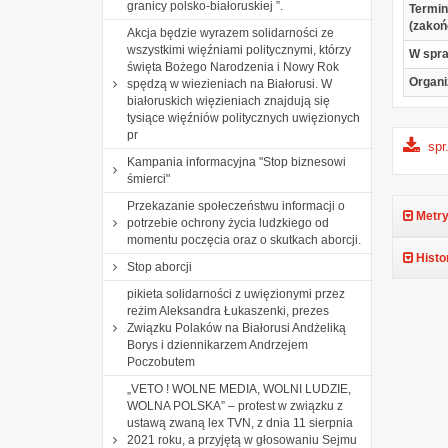
granicy polsko-białoruskiej ”.
Termin
(zakoń
Akcja będzie wyrazem solidarności ze
wszystkimi więźniami politycznymi, którzy
W spr
święta Bożego Narodzenia i Nowy Rok
Organi
spędzą w wiezieniach na Białorusi. W
białoruskich więzieniach znajdują się
tysiące więźniów politycznych uwięzionych
pr
spr
Kampania informacyjna "Stop biznesowi
śmierci"
Przekazanie społeczeństwu informacji o
Metry
potrzebie ochrony życia ludzkiego od
momentu poczęcia oraz o skutkach aborcji.
Histo
Stop aborcji
pikieta solidarności z uwięzionymi przez
reżim Aleksandra Łukaszenki, prezes
Związku Polaków na Białorusi Andżeliką
Borys i dziennikarzem Andrzejem
Poczobutem
„VETO ! WOLNE MEDIA, WOLNI LUDZIE,
WOLNA POLSKA” – protest w związku z
ustawą zwaną lex TVN, z dnia 11 sierpnia
2021 roku, a przyjętą w głosowaniu Sejmu