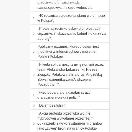
przeciwko bierności władz
samorządowych i rządu wobec zła
,,40 rocznica ogłoszenia stanu wojennego
w Polsce".
,,Protest przeciwko ustawie o rejestracji
ciężarnych i skazywaniu kobiet i lekarzy za
aborcję".
Publiczny różaniec, którego celem jest
modlitwa w intencji odnowy moralnej
Polski i Polaków.
,,Pikieta solidarności z uwięzionymi przez
reżim Aleksandra Łukaszenki, Prezes
Związku Polaków na Białorusi Andżeliką
Borys i dziennikarzem Andrzejem
Poczobutem".
,,wiec poparcia dla działań straży
granicznej wojska i policji”.
,,Dzień bez futra”.
,,Akcja protestu przeciwko wojnie
hybrydowej wywołanej przez reżim
Łukaszenki z wykorzystaniem migrantów
jako ,,żywej" broni na granicy Polska-