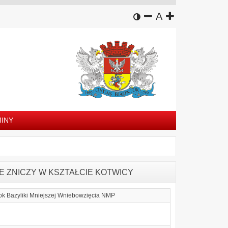
wersja kontrastowa
zmniejsz czcion
domyślny rozm
zwiększ czc
A
INY
 ZNICZY W KSZTAŁCIE KOTWICY
bok Bazyliki Mniejszej Wniebowzięcia NMP