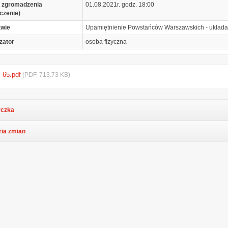
 zgromadzenia
01.08.2021r. godz. 18:00
czenie)
awie
Upamiętnienie Powstańców Warszawskich - układani
zator
osoba fizyczna
. 65.pdf
(PDF, 713.73 KB)
czka
ria zmian