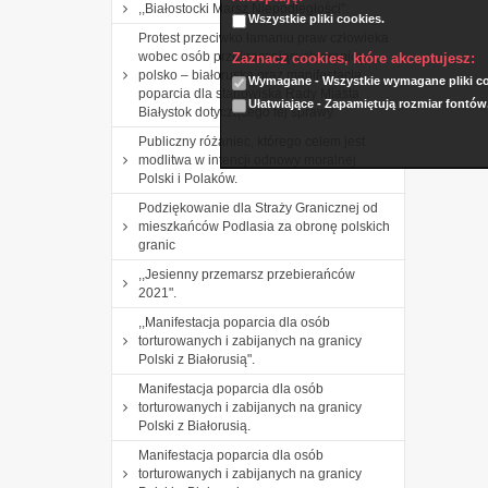
,,Białostocki Marsz Niepodległości".
Wszystkie pliki cookies.
Protest przeciwko łamaniu praw człowieka
wobec osób przekraczających granicę
Zaznacz cookies, które akceptujesz:
polsko – białoruską oraz manifestacja
Wymagane - Wszystkie wymagane pliki coo
poparcia dla stanowiska Rady Miasta
Ułatwiające - Zapamiętują rozmiar fontów
Białystok dotyczącego tej sprawy.
Publiczny różaniec, którego celem jest
modlitwa w intencji odnowy moralnej
Polski i Polaków.
Podziękowanie dla Straży Granicznej od
mieszkańców Podlasia za obronę polskich
granic
,,Jesienny przemarsz przebierańców
2021".
,,Manifestacja poparcia dla osób
torturowanych i zabijanych na granicy
Polski z Białorusią".
Manifestacja poparcia dla osób
torturowanych i zabijanych na granicy
Polski z Białorusią.
Manifestacja poparcia dla osób
torturowanych i zabijanych na granicy