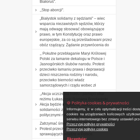
Białoruś”.
,,Stop aborcji".
„Białystok solidarny z sędziami” – wiec
wsparcia niezawisłych sędziów, którzy
mają odwagę stosować obowiązujące
prawo, w tym Konstytucję oraz prawo
europejskie, za co są prześladowani przez
obóz rządzący. Żądanie przywrócenia do
,, Pokutne przebłaganie Maryi Królowej
Polski za łamanie dekalogu w Polsce i
Jasnogórskich ślubów narodu. Protest
przeciwko łamaniu prawa i deprawacji
dzieci niszczenia rodziny i narodu,
przeciwko bierności władz
samorządowych i rządu wobec zł
,,Akcja uczczenia hołdu i pamięci ofiar
reżimu Łukaszenki Romana Bondarenki.
🍪 Polityka cookies & prywatności
Akcja będzie również wyrazem
Informujemy, iż w celu optymalizacji treści d
solidarności ze wszystkimi więźniami
cookies na urządzeniach końcowych użytkowni
politycznymi na Białorusi”.
serwisu internetowego bez zmiany ustawień prze
Zatrzymać śmierć i tortury na granicy.
Przeczytaj politykę prywatności
Protest przeciwko bezprawiu osób
Przeczytaj politykę cookies
sprawujących władzę w Polsce.
Akceptuję: