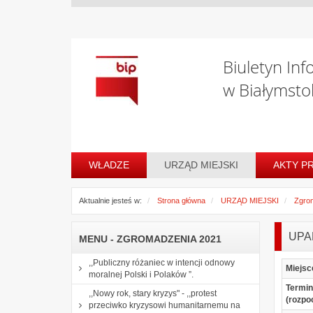
Biuletyn Inf
w Białymsto
WŁADZE
URZĄD MIEJSKI
AKTY P
Aktualnie jesteś w:
Strona główna
URZĄD MIEJSKI
Zgro
UPA
MENU - ZGROMADZENIA 2021
,,Publiczny różaniec w intencji odnowy
Miejsc
moralnej Polski i Polaków ”.
Termin
,,Nowy rok, stary kryzys" - ,,protest
(rozpo
przeciwko kryzysowi humanitarnemu na