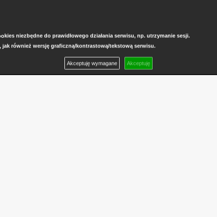
kies niezbędne do prawidłowego działania serwisu, np. utrzymanie sesji.
, jak również wersję graficzną/kontrastową/tekstową serwisu.
Akceptuję wymagane
Akceptuję