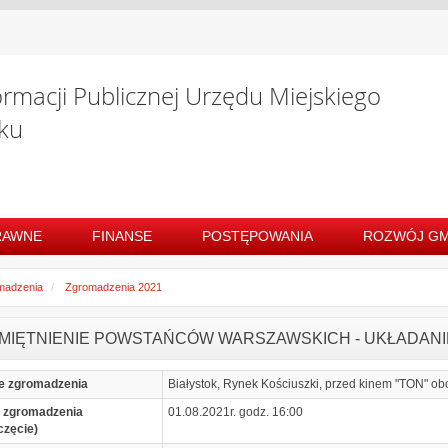
ormacji Publicznej Urzędu Miejskiego
ku
RAWNE
FINANSE
POSTĘPOWANIA
ROZWÓJ GM
madzenia
Zgromadzenia 2021
MIĘTNIENIE POWSTAŃCÓW WARSZAWSKICH - UKŁADANIE
e zgromadzenia
Białystok, Rynek Kościuszki, przed kinem "TON" o
 zgromadzenia
01.08.2021r. godz. 16:00
częcie)