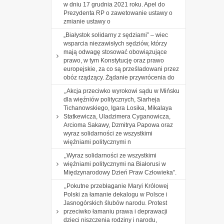
w dniu 17 grudnia 2021 roku. Apel do
Prezydenta RP o zawetowanie ustawy o
zmianie ustawy o
„Białystok solidarny z sędziami” – wiec
wsparcia niezawisłych sędziów, którzy
mają odwagę stosować obowiązujące
prawo, w tym Konstytucję oraz prawo
europejskie, za co są prześladowani przez
obóz rządzący. Żądanie przywrócenia do
,,Akcja przeciwko wyrokowi sądu w Mińsku
dla więźniów politycznych, Siarheja
Tichanowskiego, Igara Losika, Mikalaya
Statkewicza, Uladzimera Cyganowicza,
Arcioma Sakawy, Dzmitrya Papowa oraz
wyraz solidarności ze wszystkimi
więźniami politycznymi n
,,Wyraz solidarności ze wszystkimi
więźniami politycznymi na Białorusi w
Międzynarodowy Dzień Praw Człowieka”.
,,Pokutne przebłaganie Maryi Królowej
Polski za łamanie dekalogu w Polsce i
Jasnogórskich ślubów narodu. Protest
przeciwko łamaniu prawa i deprawacji
dzieci niszczenia rodziny i narodu,