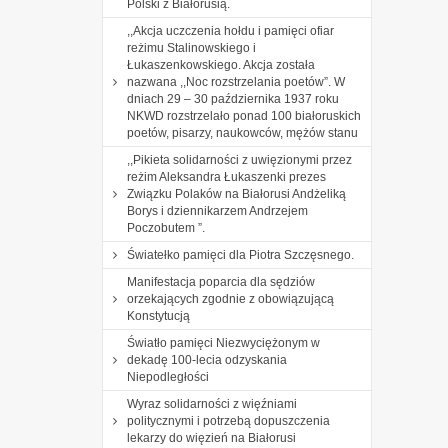
Polski z Białorusią.
,,Akcja uczczenia hołdu i pamięci ofiar
reżimu Stalinowskiego i
Łukaszenkowskiego. Akcja została
nazwana ,,Noc rozstrzelania poetów”. W
dniach 29 – 30 października 1937 roku
NKWD rozstrzelało ponad 100 białoruskich
poetów, pisarzy, naukowców, mężów stanu
,,Pikieta solidarności z uwięzionymi przez
reżim Aleksandra Łukaszenki prezes
Związku Polaków na Białorusi Andżeliką
Borys i dziennikarzem Andrzejem
Poczobutem ”.
Światełko pamięci dla Piotra Szczęsnego.
Manifestacja poparcia dla sędziów
orzekających zgodnie z obowiązującą
Konstytucją
Światło pamięci Niezwyciężonym w
dekadę 100-lecia odzyskania
Niepodległości
Wyraz solidarności z więźniami
politycznymi i potrzebą dopuszczenia
lekarzy do więzień na Białorusi