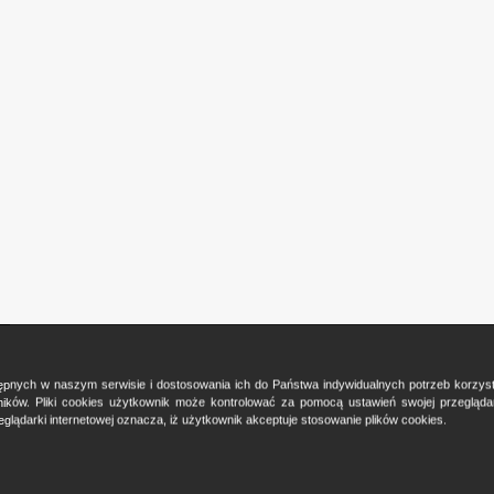
ostępnych w naszym serwisie i dostosowania ich do Państwa indywidualnych potrzeb korzy
ków. Pliki cookies użytkownik może kontrolować za pomocą ustawień swojej przeglądark
glądarki internetowej oznacza, iż użytkownik akceptuje stosowanie plików cookies.