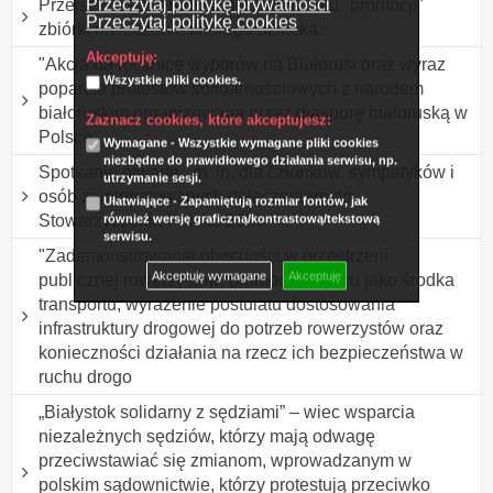
Przeczytaj politykę prywatności
Przejście z banerem i balonami w celu "promocji"
Przeczytaj politykę cookies
zbiórki na leczenie chorego dziecka.
Akceptuję:
"Akcja na rocznicę wyborów na Białorusi oraz wyraz
Wszystkie pliki cookies.
poparcia protestów solidarnościowych z narodem
białoruskim organizowana przez diasporę białoruską w
Zaznacz cookies, które akceptujesz:
Polsce"
Wymagane - Wszystkie wymagane pliki cookies
niezbędne do prawidłowego działania serwisu, np.
Spotkanie otwarte , m. in. dla członków, sympatyków i
utrzymanie sesji.
osób zainteresowanych dołączeniem do
Ułatwiające - Zapamiętują rozmiar fontów, jak
Stowarzyszenia Polska 2050
również wersję graficzną/kontrastową/tekstową
serwisu.
"Zademonstrowanie obecności w przestrzeni
Akceptuję wymagane
Akceptuję
publicznej rowerzystów, promocja roweru jako środka
transportu, wyrażenie postulatu dostosowania
infrastruktury drogowej do potrzeb rowerzystów oraz
konieczności działania na rzecz ich bezpieczeństwa w
ruchu drogo
„Białystok solidarny z sędziami” – wiec wsparcia
niezależnych sędziów, którzy mają odwagę
przeciwstawiać się zmianom, wprowadzanym w
polskim sądownictwie, którzy protestują przeciwko