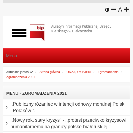
wersja k
zmniej
domy
z
A
Biuletyn Informacji Publicznej Urzędu
Miejskiego w Białymstoku
Włącz
menu
Menu
Aktualnie jesteś w:
Strona główna
URZĄD MIEJSKI
Zgromadzenia
Zgromadzenia 2021
MENU - ZGROMADZENIA 2021
,,Publiczny różaniec w intencji odnowy moralnej Polski
i Polaków ”.
,,Nowy rok, stary kryzys" - ,,protest przeciwko kryzysowi
humanitarnemu na granicy polsko-białoruskiej ”.