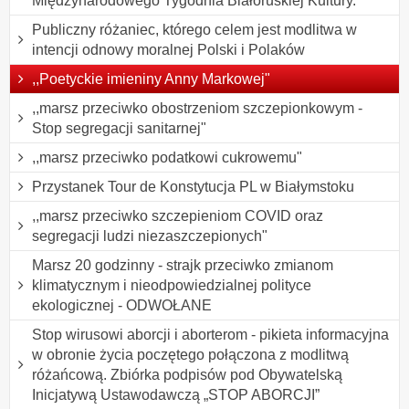
Międzynarodowego Tygodnia Białoruskiej Kultury.
Publiczny różaniec, którego celem jest modlitwa w
intencji odnowy moralnej Polski i Polaków
,,Poetyckie imieniny Anny Markowej"
,,marsz przeciwko obostrzeniom szczepionkowym -
Stop segregacji sanitarnej"
,,marsz przeciwko podatkowi cukrowemu"
Przystanek Tour de Konstytucja PL w Białymstoku
,,marsz przeciwko szczepieniom COVID oraz
segregacji ludzi niezaszczepionych"
Marsz 20 godzinny - strajk przeciwko zmianom
klimatycznym i nieodpowiedzialnej polityce
ekologicznej - ODWOŁANE
Stop wirusowi aborcji i aborterom - pikieta informacyjna
w obronie życia poczętego połączona z modlitwą
różańcową. Zbiórka podpisów pod Obywatelską
Inicjatywą Ustawodawczą „STOP ABORCJI”