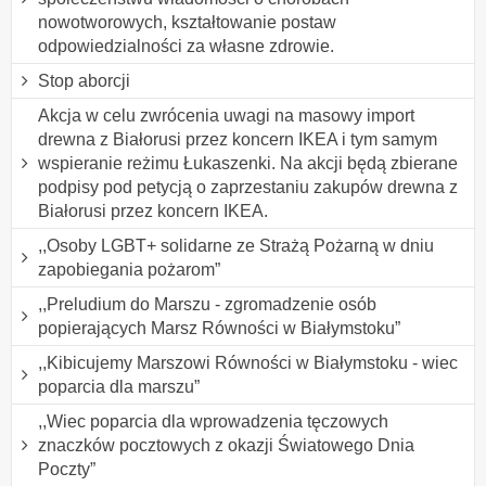
nowotworowych, kształtowanie postaw
odpowiedzialności za własne zdrowie.
Stop aborcji
Akcja w celu zwrócenia uwagi na masowy import
drewna z Białorusi przez koncern IKEA i tym samym
wspieranie reżimu Łukaszenki. Na akcji będą zbierane
podpisy pod petycją o zaprzestaniu zakupów drewna z
Białorusi przez koncern IKEA.
,,Osoby LGBT+ solidarne ze Strażą Pożarną w dniu
zapobiegania pożarom”
,,Preludium do Marszu - zgromadzenie osób
popierających Marsz Równości w Białymstoku”
,,Kibicujemy Marszowi Równości w Białymstoku - wiec
poparcia dla marszu”
,,Wiec poparcia dla wprowadzenia tęczowych
znaczków pocztowych z okazji Światowego Dnia
Poczty”