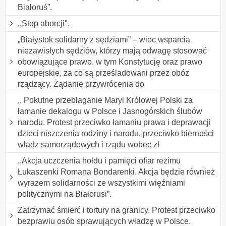
Białoruś”.
,,Stop aborcji".
„Białystok solidarny z sędziami” – wiec wsparcia
niezawisłych sędziów, którzy mają odwagę stosować
obowiązujące prawo, w tym Konstytucję oraz prawo
europejskie, za co są prześladowani przez obóz
rządzący. Żądanie przywrócenia do
,, Pokutne przebłaganie Maryi Królowej Polski za
łamanie dekalogu w Polsce i Jasnogórskich ślubów
narodu. Protest przeciwko łamaniu prawa i deprawacji
dzieci niszczenia rodziny i narodu, przeciwko bierności
władz samorządowych i rządu wobec zł
,,Akcja uczczenia hołdu i pamięci ofiar reżimu
Łukaszenki Romana Bondarenki. Akcja będzie również
wyrazem solidarności ze wszystkimi więźniami
politycznymi na Białorusi”.
Zatrzymać śmierć i tortury na granicy. Protest przeciwko
bezprawiu osób sprawujących władzę w Polsce.