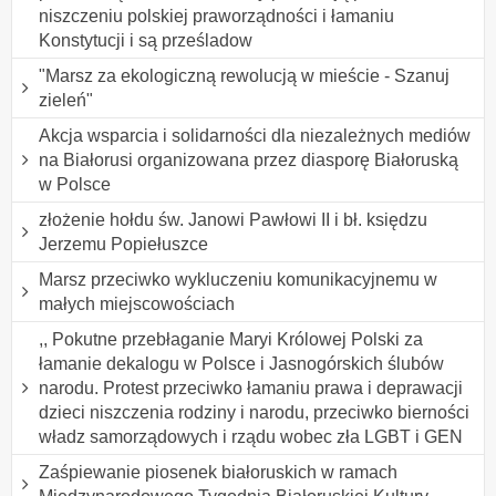
niszczeniu polskiej praworządności i łamaniu
Konstytucji i są prześladow
"Marsz za ekologiczną rewolucją w mieście - Szanuj
zieleń"
Akcja wsparcia i solidarności dla niezależnych mediów
na Białorusi organizowana przez diasporę Białoruską
w Polsce
złożenie hołdu św. Janowi Pawłowi II i bł. księdzu
Jerzemu Popiełuszce
Marsz przeciwko wykluczeniu komunikacyjnemu w
małych miejscowościach
,, Pokutne przebłaganie Maryi Królowej Polski za
łamanie dekalogu w Polsce i Jasnogórskich ślubów
narodu. Protest przeciwko łamaniu prawa i deprawacji
dzieci niszczenia rodziny i narodu, przeciwko bierności
władz samorządowych i rządu wobec zła LGBT i GEN
Zaśpiewanie piosenek białoruskich w ramach