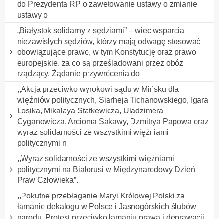
do Prezydenta RP o zawetowanie ustawy o zmianie
ustawy o
„Białystok solidarny z sędziami” – wiec wsparcia
niezawisłych sędziów, którzy mają odwagę stosować
obowiązujące prawo, w tym Konstytucję oraz prawo
europejskie, za co są prześladowani przez obóz
rządzący. Żądanie przywrócenia do
,,Akcja przeciwko wyrokowi sądu w Mińsku dla
więźniów politycznych, Siarheja Tichanowskiego, Igara
Losika, Mikalaya Statkewicza, Uladzimera
Cyganowicza, Arcioma Sakawy, Dzmitrya Papowa oraz
wyraz solidarności ze wszystkimi więźniami
politycznymi n
,,Wyraz solidarności ze wszystkimi więźniami
politycznymi na Białorusi w Międzynarodowy Dzień
Praw Człowieka”.
,,Pokutne przebłaganie Maryi Królowej Polski za
łamanie dekalogu w Polsce i Jasnogórskich ślubów
narodu. Protest przeciwko łamaniu prawa i deprawacji