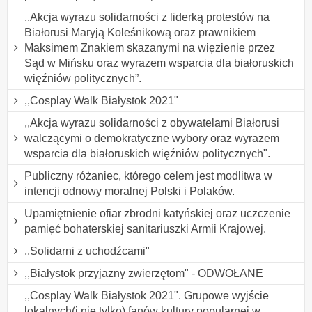
,,Akcja wyrazu solidarności z liderką protestów na
Białorusi Maryją Koleśnikową oraz prawnikiem
Maksimem Znakiem skazanymi na więzienie przez
Sąd w Mińsku oraz wyrazem wsparcia dla białoruskich
więźniów politycznych”.
,,Cosplay Walk Białystok 2021"
,,Akcja wyrazu solidarności z obywatelami Białorusi
walczącymi o demokratyczne wybory oraz wyrazem
wsparcia dla białoruskich więźniów politycznych".
Publiczny różaniec, którego celem jest modlitwa w
intencji odnowy moralnej Polski i Polaków.
Upamiętnienie ofiar zbrodni katyńskiej oraz uczczenie
pamięć bohaterskiej sanitariuszki Armii Krajowej.
,,Solidarni z uchodźcami"
,,Białystok przyjazny zwierzętom" - ODWOŁANE
,,Cosplay Walk Białystok 2021". Grupowe wyjście
lokalnych(i nie tylko) fanów kultury popularnej w