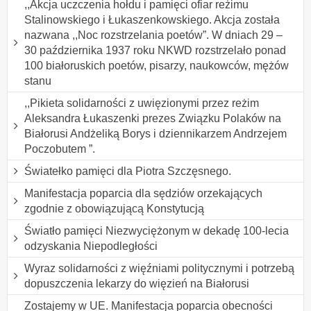
,,Akcja uczczenia hołdu i pamięci ofiar reżimu
Stalinowskiego i Łukaszenkowskiego. Akcja została
nazwana ,,Noc rozstrzelania poetów”. W dniach 29 –
30 października 1937 roku NKWD rozstrzelało ponad
100 białoruskich poetów, pisarzy, naukowców, mężów
stanu
,,Pikieta solidarności z uwięzionymi przez reżim
Aleksandra Łukaszenki prezes Związku Polaków na
Białorusi Andżeliką Borys i dziennikarzem Andrzejem
Poczobutem ”.
Światełko pamięci dla Piotra Szczęsnego.
Manifestacja poparcia dla sędziów orzekających
zgodnie z obowiązującą Konstytucją
Światło pamięci Niezwyciężonym w dekadę 100-lecia
odzyskania Niepodległości
Wyraz solidarności z więźniami politycznymi i potrzebą
dopuszczenia lekarzy do więzień na Białorusi
Zostajemy w UE. Manifestacja poparcia obecności