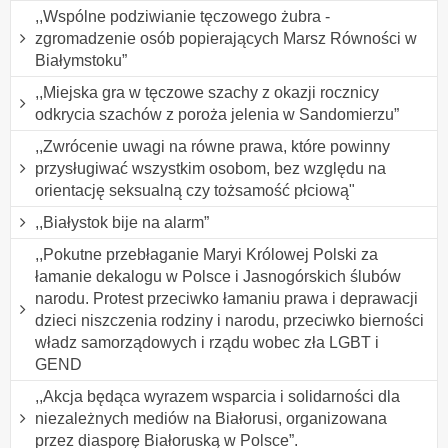
,,Wspólne podziwianie tęczowego żubra -
zgromadzenie osób popierających Marsz Równości w
Białymstoku”
,,Miejska gra w tęczowe szachy z okazji rocznicy
odkrycia szachów z poroża jelenia w Sandomierzu”
,,Zwrócenie uwagi na równe prawa, które powinny
przysługiwać wszystkim osobom, bez względu na
orientację seksualną czy tożsamość płciową"
,,Białystok bije na alarm”
,,Pokutne przebłaganie Maryi Królowej Polski za
łamanie dekalogu w Polsce i Jasnogórskich ślubów
narodu. Protest przeciwko łamaniu prawa i deprawacji
dzieci niszczenia rodziny i narodu, przeciwko bierności
władz samorządowych i rządu wobec zła LGBT i
GEND
,,Akcja będąca wyrazem wsparcia i solidarności dla
niezależnych mediów na Białorusi, organizowana
przez diasporę Białoruską w Polsce”.