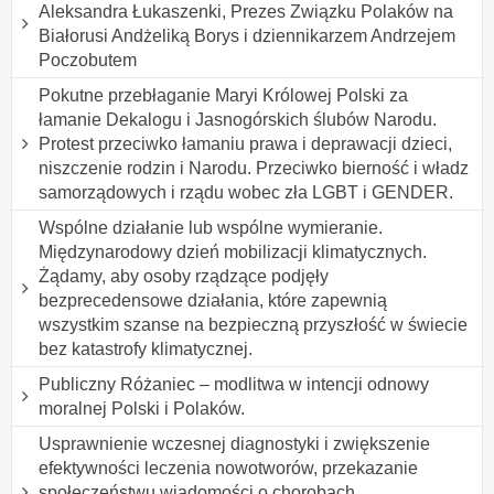
Aleksandra Łukaszenki, Prezes Związku Polaków na
Białorusi Andżeliką Borys i dziennikarzem Andrzejem
Poczobutem
Pokutne przebłaganie Maryi Królowej Polski za
łamanie Dekalogu i Jasnogórskich ślubów Narodu.
Protest przeciwko łamaniu prawa i deprawacji dzieci,
niszczenie rodzin i Narodu. Przeciwko bierność i władz
samorządowych i rządu wobec zła LGBT i GENDER.
Wspólne działanie lub wspólne wymieranie.
Międzynarodowy dzień mobilizacji klimatycznych.
Żądamy, aby osoby rządzące podjęły
bezprecedensowe działania, które zapewnią
wszystkim szanse na bezpieczną przyszłość w świecie
bez katastrofy klimatycznej.
Publiczny Różaniec – modlitwa w intencji odnowy
moralnej Polski i Polaków.
Usprawnienie wczesnej diagnostyki i zwiększenie
efektywności leczenia nowotworów, przekazanie
społeczeństwu wiadomości o chorobach