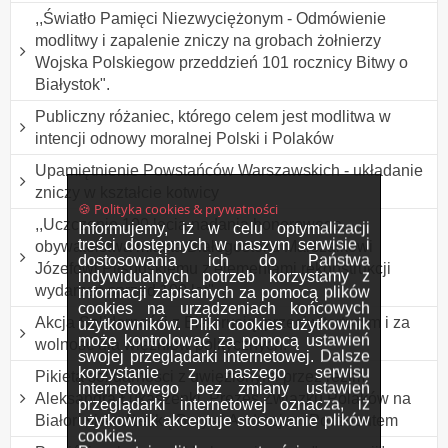
,,Światło Pamięci Niezwyciężonym - Odmówienie
modlitwy i zapalenie zniczy na grobach żołnierzy
Wojska Polskiegow przeddzień 101 rocznicy Bitwy o
Białystok".
Publiczny różaniec, którego celem jest modlitwa w
intencji odnowy moralnej Polski i Polaków
Upamiętnienie Powstańców Warszawskich - układanie
zniczy w kształcie kotwicy
🍪 Polityka cookies & prywatności
,,Uczczenie 100 lecia nadania honorowego
Informujemy, iż w celu optymalizacji
treści dostępnych w naszym serwisie i
obywatelstwa miasta Białegostoku Marszałkowi
dostosowania ich do Państwa
Józefowi Piłsudskiemu z elementami rekonstrukcji
indywidualnych potrzeb korzystamy z
wydarzeń sprzed 100 lat"
informacji zapisanych za pomocą plików
cookies na urządzeniach końcowych
Akcja Solidarności z Białorusią, przeciw torturom i za
użytkowników. Pliki cookies użytkownik
może kontrolować za pomocą ustawień
wolność dla więźniów politycznych.
swojej przeglądarki internetowej. Dalsze
korzystanie z naszego serwisu
Pikieta solidarności z uwięzionymi przez reżim
internetowego bez zmiany ustawień
Aleksandra Łukaszenki, Prezes Związku Polaków na
przeglądarki internetowej oznacza, iż
użytkownik akceptuje stosowanie plików
Białorusi Andżeliką Borys i Andrzejem Poczobutem
cookies.