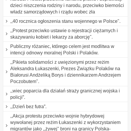
dzieci niszczenia rodziny i narodu, przeciwko bierności
władz samorządowych i rządu wobec zła
,,40 rocznica ogłoszenia stanu wojennego w Polsce".
,,Protest przeciwko ustawie o rejestracji ciężarnych i
skazywaniu kobiet i lekarzy za aborcję".
Publiczny różaniec, którego celem jest modlitwa w
intencji odnowy moralnej Polski i Polaków.
,,Pikieta solidarności z uwięzionymi przez reżim
Aleksandra Łukaszenki, Prezes Związku Polaków na
Białorusi Andżeliką Borys i dziennikarzem Andrzejem
Poczobutem".
,,wiec poparcia dla działań straży granicznej wojska i
policji”.
,,Dzień bez futra”.
,,Akcja protestu przeciwko wojnie hybrydowej
wywołanej przez reżim Łukaszenki z wykorzystaniem
migrantów jako ,,żywej" broni na granicy Polska-