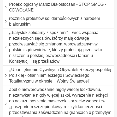
Proekologiczny Marsz Białostoczan - STOP SMOG -
ODWOŁANE
rocznica protestów solidarnościowych z narodem
białoruskim
„Białystok solidarny z sędziami” – wiec wsparcia
niezależnych sędziów, którzy mają odwagę
przeciwstawiać się zmianom, wprowadzanym w
polskim sądownictwie, którzy protestują przeciwko
niszczeniu polskiej praworządności i łamaniu
Konstytucji i są prześladow
,,Upamiętnienie Cywilnych Obywateli Rzeczypospolitej
Polskiej - ofiar Niemieckiego i Sowieckiego
Totalitaryzmu w okresie II Wojny Światowej"
apel o niewprowadzanie nigdy więcej lockdownu,
niezamykanie nigdy więcej szkół, wyrażenie niechęci
do nakazu noszenia maseczek, sprzeciw wobec tzw.
,,paszportom szczepionkowym" czyli konieczności
przedstawiania zaświadczeń na granicach o przebytym