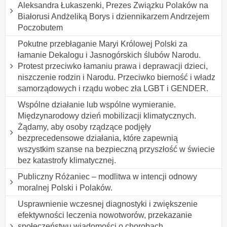
Aleksandra Łukaszenki, Prezes Związku Polaków na
Białorusi Andżeliką Borys i dziennikarzem Andrzejem
Poczobutem
Pokutne przebłaganie Maryi Królowej Polski za
łamanie Dekalogu i Jasnogórskich ślubów Narodu.
Protest przeciwko łamaniu prawa i deprawacji dzieci,
niszczenie rodzin i Narodu. Przeciwko bierność i władz
samorządowych i rządu wobec zła LGBT i GENDER.
Wspólne działanie lub wspólne wymieranie.
Międzynarodowy dzień mobilizacji klimatycznych.
Żądamy, aby osoby rządzące podjęły
bezprecedensowe działania, które zapewnią
wszystkim szanse na bezpieczną przyszłość w świecie
bez katastrofy klimatycznej.
Publiczny Różaniec – modlitwa w intencji odnowy
moralnej Polski i Polaków.
Usprawnienie wczesnej diagnostyki i zwiększenie
efektywności leczenia nowotworów, przekazanie
społeczeństwu wiadomości o chorobach