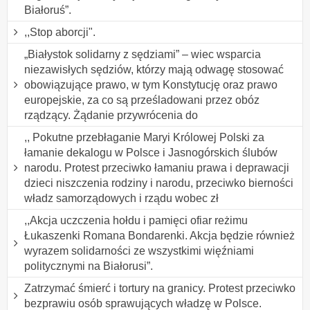
Białoruś”.
,,Stop aborcji".
„Białystok solidarny z sędziami” – wiec wsparcia
niezawisłych sędziów, którzy mają odwagę stosować
obowiązujące prawo, w tym Konstytucję oraz prawo
europejskie, za co są prześladowani przez obóz
rządzący. Żądanie przywrócenia do
,, Pokutne przebłaganie Maryi Królowej Polski za
łamanie dekalogu w Polsce i Jasnogórskich ślubów
narodu. Protest przeciwko łamaniu prawa i deprawacji
dzieci niszczenia rodziny i narodu, przeciwko bierności
władz samorządowych i rządu wobec zł
,,Akcja uczczenia hołdu i pamięci ofiar reżimu
Łukaszenki Romana Bondarenki. Akcja będzie również
wyrazem solidarności ze wszystkimi więźniami
politycznymi na Białorusi”.
Zatrzymać śmierć i tortury na granicy. Protest przeciwko
bezprawiu osób sprawujących władzę w Polsce.