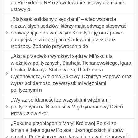
do Prezydenta RP o zawetowanie ustawy o zmianie
ustawy o
„Białystok solidarny z sędziami” – wiec wsparcia
niezawisłych sędziów, którzy mają odwagę stosować
obowiązujące prawo, w tym Konstytucję oraz prawo
europejskie, za co są prześladowani przez obóz
rządzący. Żądanie przywrócenia do
,,Akcja przeciwko wyrokowi sądu w Mińsku dla
więźniów politycznych, Siarheja Tichanowskiego, Igara
Losika, Mikalaya Statkewicza, Uladzimera
Cyganowicza, Arcioma Sakawy, Dzmitrya Papowa oraz
wyraz solidarności ze wszystkimi więźniami
politycznymi n
,,Wyraz solidarności ze wszystkimi więźniami
politycznymi na Białorusi w Międzynarodowy Dzień
Praw Człowieka”.
,,Pokutne przebłaganie Maryi Królowej Polski za
łamanie dekalogu w Polsce i Jasnogórskich ślubów
narodu. Protest przeciwko łamaniu prawa i deprawacji