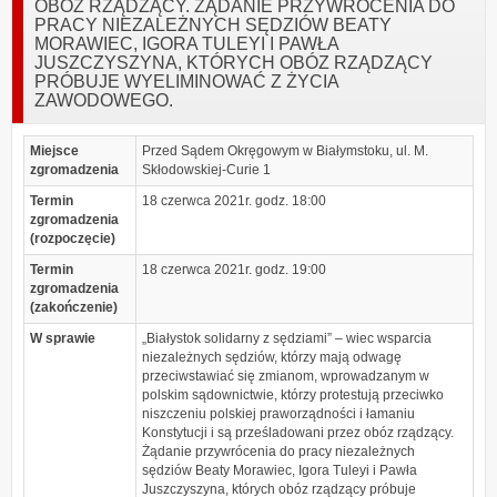
OBÓZ RZĄDZĄCY. ŻĄDANIE PRZYWRÓCENIA DO
PRACY NIEZALEŻNYCH SĘDZIÓW BEATY
MORAWIEC, IGORA TULEYI I PAWŁA
JUSZCZYSZYNA, KTÓRYCH OBÓZ RZĄDZĄCY
PRÓBUJE WYELIMINOWAĆ Z ŻYCIA
ZAWODOWEGO.
Miejsce
Przed Sądem Okręgowym w Białymstoku, ul. M.
zgromadzenia
Skłodowskiej-Curie 1
Termin
18 czerwca 2021r. godz. 18:00
zgromadzenia
(rozpoczęcie)
Termin
18 czerwca 2021r. godz. 19:00
zgromadzenia
(zakończenie)
W sprawie
„Białystok solidarny z sędziami” – wiec wsparcia
niezależnych sędziów, którzy mają odwagę
przeciwstawiać się zmianom, wprowadzanym w
polskim sądownictwie, którzy protestują przeciwko
niszczeniu polskiej praworządności i łamaniu
Konstytucji i są prześladowani przez obóz rządzący.
Żądanie przywrócenia do pracy niezależnych
sędziów Beaty Morawiec, Igora Tuleyi i Pawła
Juszczyszyna, których obóz rządzący próbuje