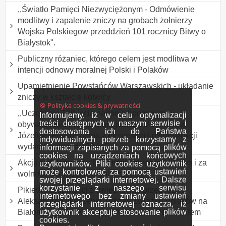
,,Światło Pamięci Niezwyciężonym - Odmówienie
modlitwy i zapalenie zniczy na grobach żołnierzy
Wojska Polskiegow przeddzień 101 rocznicy Bitwy o
Białystok".
Publiczny różaniec, którego celem jest modlitwa w
intencji odnowy moralnej Polski i Polaków
Upamiętnienie Powstańców Warszawskich - układanie
zniczy w kształcie kotwicy
🍪 Polityka cookies & prywatności
,,Uczczenie 100 lecia nadania honorowego
Informujemy, iż w celu optymalizacji
treści dostępnych w naszym serwisie i
obywatelstwa miasta Białegostoku Marszałkowi
dostosowania ich do Państwa
Józefowi Piłsudskiemu z elementami rekonstrukcji
indywidualnych potrzeb korzystamy z
wydarzeń sprzed 100 lat"
informacji zapisanych za pomocą plików
cookies na urządzeniach końcowych
Akcja Solidarności z Białorusią, przeciw torturom i za
użytkowników. Pliki cookies użytkownik
może kontrolować za pomocą ustawień
wolność dla więźniów politycznych.
swojej przeglądarki internetowej. Dalsze
korzystanie z naszego serwisu
Pikieta solidarności z uwięzionymi przez reżim
internetowego bez zmiany ustawień
Aleksandra Łukaszenki, Prezes Związku Polaków na
przeglądarki internetowej oznacza, iż
użytkownik akceptuje stosowanie plików
Białorusi Andżeliką Borys i Andrzejem Poczobutem
cookies.