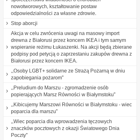
nowotworowych, kształtowanie postaw
odpowiedzialności za własne zdrowie.
Stop aborcji
Akcja w celu zwrócenia uwagi na masowy import
drewna z Białorusi przez koncern IKEA i tym samym
wspieranie reżimu Łukaszenki. Na akcji będą zbierane
podpisy pod petycją o zaprzestaniu zakupów drewna z
Białorusi przez koncern IKEA.
,,Osoby LGBT+ solidarne ze Strażą Pożarną w dniu
zapobiegania pożarom”
,,Preludium do Marszu - zgromadzenie osób
popierających Marsz Równości w Białymstoku”
,,Kibicujemy Marszowi Równości w Białymstoku - wiec
poparcia dla marszu”
,,Wiec poparcia dla wprowadzenia tęczowych
znaczków pocztowych z okazji Światowego Dnia
Poczty”