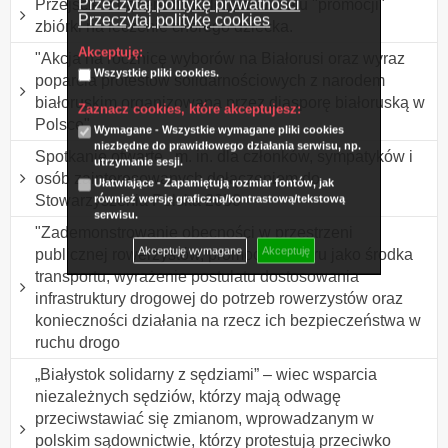
Przeczytaj politykę prywatności
Przejście z banerem i balonami w celu "promocji"
Przeczytaj politykę cookies
zbiórki na leczenie chorego dziecka.
Akceptuję:
"Akcja na rocznicę wyborów na Białorusi oraz wyraz
Wszystkie pliki cookies.
poparcia protestów solidarnościowych z narodem
białoruskim organizowana przez diasporę białoruską w
Zaznacz cookies, które akceptujesz:
Polsce"
Wymagane - Wszystkie wymagane pliki cookies
niezbędne do prawidłowego działania serwisu, np.
Spotkanie otwarte , m. in. dla członków, sympatyków i
utrzymanie sesji.
osób zainteresowanych dołączeniem do
Ułatwiające - Zapamiętują rozmiar fontów, jak
Stowarzyszenia Polska 2050
również wersję graficzną/kontrastową/tekstową
serwisu.
"Zademonstrowanie obecności w przestrzeni
Akceptuję wymagane
Akceptuję
publicznej rowerzystów, promocja roweru jako środka
transportu, wyrażenie postulatu dostosowania
infrastruktury drogowej do potrzeb rowerzystów oraz
konieczności działania na rzecz ich bezpieczeństwa w
ruchu drogo
„Białystok solidarny z sędziami” – wiec wsparcia
niezależnych sędziów, którzy mają odwagę
przeciwstawiać się zmianom, wprowadzanym w
polskim sądownictwie, którzy protestują przeciwko