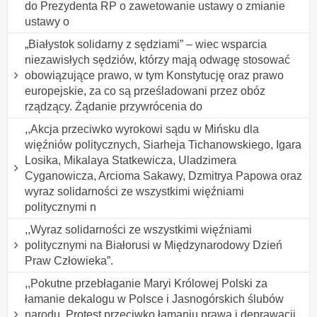
do Prezydenta RP o zawetowanie ustawy o zmianie
ustawy o
„Białystok solidarny z sędziami” – wiec wsparcia
niezawisłych sędziów, którzy mają odwagę stosować
obowiązujące prawo, w tym Konstytucję oraz prawo
europejskie, za co są prześladowani przez obóz
rządzący. Żądanie przywrócenia do
,,Akcja przeciwko wyrokowi sądu w Mińsku dla
więźniów politycznych, Siarheja Tichanowskiego, Igara
Losika, Mikalaya Statkewicza, Uladzimera
Cyganowicza, Arcioma Sakawy, Dzmitrya Papowa oraz
wyraz solidarności ze wszystkimi więźniami
politycznymi n
,,Wyraz solidarności ze wszystkimi więźniami
politycznymi na Białorusi w Międzynarodowy Dzień
Praw Człowieka”.
,,Pokutne przebłaganie Maryi Królowej Polski za
łamanie dekalogu w Polsce i Jasnogórskich ślubów
narodu. Protest przeciwko łamaniu prawa i deprawacji