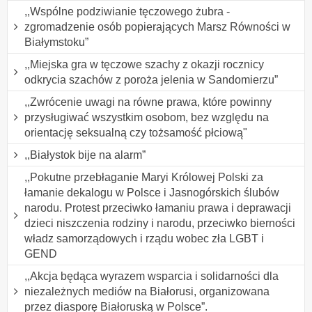
,,Wspólne podziwianie tęczowego żubra -
zgromadzenie osób popierających Marsz Równości w
Białymstoku”
,,Miejska gra w tęczowe szachy z okazji rocznicy
odkrycia szachów z poroża jelenia w Sandomierzu”
,,Zwrócenie uwagi na równe prawa, które powinny
przysługiwać wszystkim osobom, bez względu na
orientację seksualną czy tożsamość płciową"
,,Białystok bije na alarm”
,,Pokutne przebłaganie Maryi Królowej Polski za
łamanie dekalogu w Polsce i Jasnogórskich ślubów
narodu. Protest przeciwko łamaniu prawa i deprawacji
dzieci niszczenia rodziny i narodu, przeciwko bierności
władz samorządowych i rządu wobec zła LGBT i
GEND
,,Akcja będąca wyrazem wsparcia i solidarności dla
niezależnych mediów na Białorusi, organizowana
przez diasporę Białoruską w Polsce”.