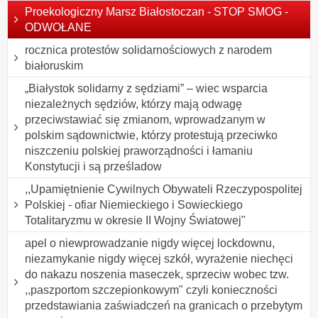
Proekologiczny Marsz Białostoczan - STOP SMOG -
ODWOŁANE
rocznica protestów solidarnościowych z narodem
białoruskim
„Białystok solidarny z sędziami” – wiec wsparcia
niezależnych sędziów, którzy mają odwagę
przeciwstawiać się zmianom, wprowadzanym w
polskim sądownictwie, którzy protestują przeciwko
niszczeniu polskiej praworządności i łamaniu
Konstytucji i są prześladow
,,Upamiętnienie Cywilnych Obywateli Rzeczypospolitej
Polskiej - ofiar Niemieckiego i Sowieckiego
Totalitaryzmu w okresie II Wojny Światowej"
apel o niewprowadzanie nigdy więcej lockdownu,
niezamykanie nigdy więcej szkół, wyrażenie niechęci
do nakazu noszenia maseczek, sprzeciw wobec tzw.
,,paszportom szczepionkowym" czyli konieczności
przedstawiania zaświadczeń na granicach o przebytym