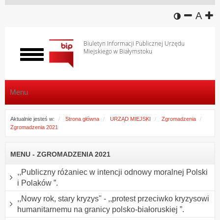
wersja k
zmniej
domy
z
A
Biuletyn Informacji Publicznej Urzędu
Miejskiego w Białymstoku
Włącz
menu
Menu
Aktualnie jesteś w:
Strona główna
URZĄD MIEJSKI
Zgromadzenia
Zgromadzenia 2021
MENU - ZGROMADZENIA 2021
,,Publiczny różaniec w intencji odnowy moralnej Polski
i Polaków ”.
,,Nowy rok, stary kryzys" - ,,protest przeciwko kryzysowi
humanitarnemu na granicy polsko-białoruskiej ”.