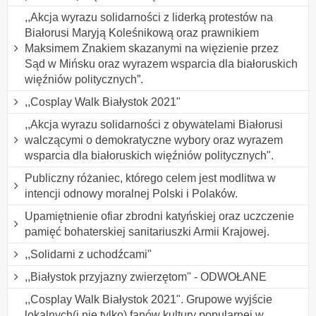
,,Akcja wyrazu solidarności z liderką protestów na
Białorusi Maryją Koleśnikową oraz prawnikiem
Maksimem Znakiem skazanymi na więzienie przez
Sąd w Mińsku oraz wyrazem wsparcia dla białoruskich
więźniów politycznych”.
,,Cosplay Walk Białystok 2021"
,,Akcja wyrazu solidarności z obywatelami Białorusi
walczącymi o demokratyczne wybory oraz wyrazem
wsparcia dla białoruskich więźniów politycznych".
Publiczny różaniec, którego celem jest modlitwa w
intencji odnowy moralnej Polski i Polaków.
Upamiętnienie ofiar zbrodni katyńskiej oraz uczczenie
pamięć bohaterskiej sanitariuszki Armii Krajowej.
,,Solidarni z uchodźcami"
,,Białystok przyjazny zwierzętom" - ODWOŁANE
,,Cosplay Walk Białystok 2021". Grupowe wyjście
lokalnych(i nie tylko) fanów kultury popularnej w