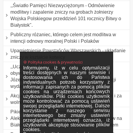
,,Światło Pamięci Niezwyciężonym - Odmówienie
modlitwy i zapalenie zniczy na grobach żołnierzy
Wojska Polskiegow przeddzień 101 rocznicy Bitwy o
Białystok".
Publiczny różaniec, którego celem jest modlitwa w
intencji odnowy moralnej Polski i Polaków
Upamiętnienie Powstańców Warszawskich - układanie
zniczy w kształcie kotwicy
🍪 Polityka cookies & prywatności
,,Uczczenie 100 lecia nadania honorowego
Informujemy, iż w celu optymalizacji
treści dostępnych w naszym serwisie i
obywatelstwa miasta Białegostoku Marszałkowi
dostosowania ich do Państwa
Józefowi Piłsudskiemu z elementami rekonstrukcji
indywidualnych potrzeb korzystamy z
wydarzeń sprzed 100 lat"
informacji zapisanych za pomocą plików
cookies na urządzeniach końcowych
Akcja Solidarności z Białorusią, przeciw torturom i za
użytkowników. Pliki cookies użytkownik
może kontrolować za pomocą ustawień
wolność dla więźniów politycznych.
swojej przeglądarki internetowej. Dalsze
korzystanie z naszego serwisu
Pikieta solidarności z uwięzionymi przez reżim
internetowego bez zmiany ustawień
Aleksandra Łukaszenki, Prezes Związku Polaków na
przeglądarki internetowej oznacza, iż
użytkownik akceptuje stosowanie plików
Białorusi Andżeliką Borys i Andrzejem Poczobutem
cookies.