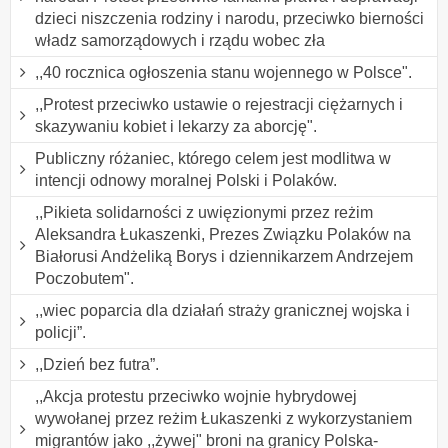
dzieci niszczenia rodziny i narodu, przeciwko bierności
władz samorządowych i rządu wobec zła
,,40 rocznica ogłoszenia stanu wojennego w Polsce".
,,Protest przeciwko ustawie o rejestracji ciężarnych i
skazywaniu kobiet i lekarzy za aborcję".
Publiczny różaniec, którego celem jest modlitwa w
intencji odnowy moralnej Polski i Polaków.
,,Pikieta solidarności z uwięzionymi przez reżim
Aleksandra Łukaszenki, Prezes Związku Polaków na
Białorusi Andżeliką Borys i dziennikarzem Andrzejem
Poczobutem".
,,wiec poparcia dla działań straży granicznej wojska i
policji”.
,,Dzień bez futra”.
,,Akcja protestu przeciwko wojnie hybrydowej
wywołanej przez reżim Łukaszenki z wykorzystaniem
migrantów jako ,,żywej" broni na granicy Polska-