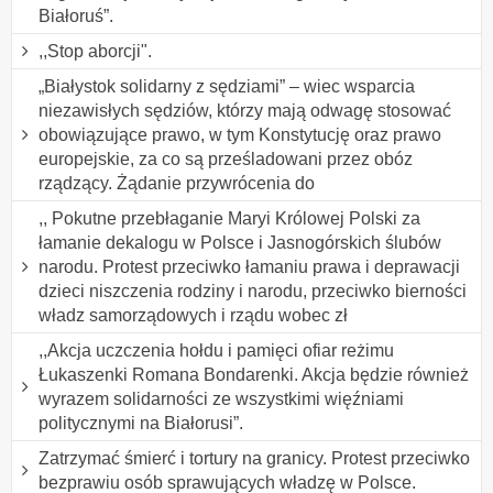
Białoruś”.
,,Stop aborcji".
„Białystok solidarny z sędziami” – wiec wsparcia
niezawisłych sędziów, którzy mają odwagę stosować
obowiązujące prawo, w tym Konstytucję oraz prawo
europejskie, za co są prześladowani przez obóz
rządzący. Żądanie przywrócenia do
,, Pokutne przebłaganie Maryi Królowej Polski za
łamanie dekalogu w Polsce i Jasnogórskich ślubów
narodu. Protest przeciwko łamaniu prawa i deprawacji
dzieci niszczenia rodziny i narodu, przeciwko bierności
władz samorządowych i rządu wobec zł
,,Akcja uczczenia hołdu i pamięci ofiar reżimu
Łukaszenki Romana Bondarenki. Akcja będzie również
wyrazem solidarności ze wszystkimi więźniami
politycznymi na Białorusi”.
Zatrzymać śmierć i tortury na granicy. Protest przeciwko
bezprawiu osób sprawujących władzę w Polsce.