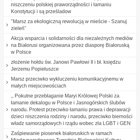
niszczeniu polskiej praworządności i łamaniu
Konstytucji i są prześladow
"Marsz za ekologiczną rewolucją w mieście - Szanuj
zieleń"
Akcja wsparcia i solidarności dla niezależnych mediów
na Białorusi organizowana przez diasporę Białoruską
w Polsce
złożenie hołdu św. Janowi Pawłowi II i bł. księdzu
Jerzemu Popiełuszce
Marsz przeciwko wykluczeniu komunikacyjnemu w
małych miejscowościach
,, Pokutne przebłaganie Maryi Królowej Polski za
łamanie dekalogu w Polsce i Jasnogórskich ślubów
narodu. Protest przeciwko łamaniu prawa i deprawacji
dzieci niszczenia rodziny i narodu, przeciwko bierności
władz samorządowych i rządu wobec zła LGBT i GEN
Zaśpiewanie piosenek białoruskich w ramach