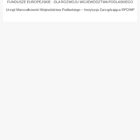
FUNDUSZE EUROPEJSKIE - DLA ROZWOJU WOJEWÓDZTWA PODLASKIEGO
Urząd Marszałkowski Województwa Podlaskiego – Instytucja Zarządzająca RPOWP