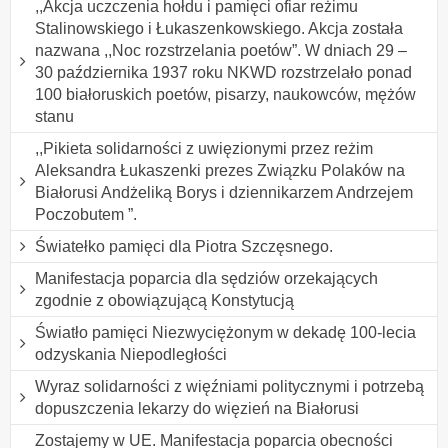
,,Akcja uczczenia hołdu i pamięci ofiar reżimu
Stalinowskiego i Łukaszenkowskiego. Akcja została
nazwana ,,Noc rozstrzelania poetów”. W dniach 29 –
30 października 1937 roku NKWD rozstrzelało ponad
100 białoruskich poetów, pisarzy, naukowców, mężów
stanu
,,Pikieta solidarności z uwięzionymi przez reżim
Aleksandra Łukaszenki prezes Związku Polaków na
Białorusi Andżeliką Borys i dziennikarzem Andrzejem
Poczobutem ”.
Światełko pamięci dla Piotra Szczęsnego.
Manifestacja poparcia dla sędziów orzekających
zgodnie z obowiązującą Konstytucją
Światło pamięci Niezwyciężonym w dekadę 100-lecia
odzyskania Niepodległości
Wyraz solidarności z więźniami politycznymi i potrzebą
dopuszczenia lekarzy do więzień na Białorusi
Zostajemy w UE. Manifestacja poparcia obecności