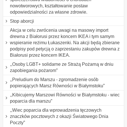
nowotworowych, kształtowanie postaw
odpowiedzialności za własne zdrowie.
Stop aborcji
Akcja w celu zwrócenia uwagi na masowy import
drewna z Białorusi przez koncern IKEA i tym samym
wspieranie reżimu Łukaszenki. Na akcji będą zbierane
podpisy pod petycją o zaprzestaniu zakupów drewna z
Białorusi przez koncern IKEA.
,,Osoby LGBT+ solidarne ze Strażą Pożarną w dniu
zapobiegania pożarom”
,,Preludium do Marszu - zgromadzenie osób
popierających Marsz Równości w Białymstoku”
,,Kibicujemy Marszowi Równości w Białymstoku - wiec
poparcia dla marszu”
,,Wiec poparcia dla wprowadzenia tęczowych
znaczków pocztowych z okazji Światowego Dnia
Poczty”