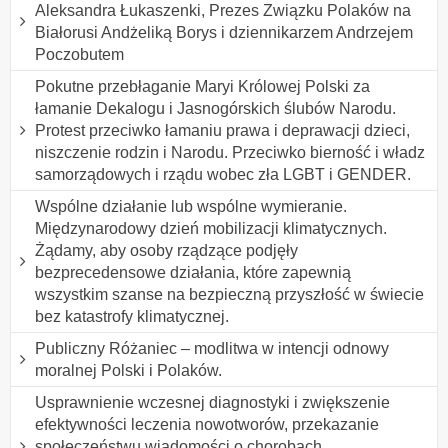
Aleksandra Łukaszenki, Prezes Związku Polaków na
Białorusi Andżeliką Borys i dziennikarzem Andrzejem
Poczobutem
Pokutne przebłaganie Maryi Królowej Polski za
łamanie Dekalogu i Jasnogórskich ślubów Narodu.
Protest przeciwko łamaniu prawa i deprawacji dzieci,
niszczenie rodzin i Narodu. Przeciwko bierność i władz
samorządowych i rządu wobec zła LGBT i GENDER.
Wspólne działanie lub wspólne wymieranie.
Międzynarodowy dzień mobilizacji klimatycznych.
Żądamy, aby osoby rządzące podjęły
bezprecedensowe działania, które zapewnią
wszystkim szanse na bezpieczną przyszłość w świecie
bez katastrofy klimatycznej.
Publiczny Różaniec – modlitwa w intencji odnowy
moralnej Polski i Polaków.
Usprawnienie wczesnej diagnostyki i zwiększenie
efektywności leczenia nowotworów, przekazanie
społeczeństwu wiadomości o chorobach