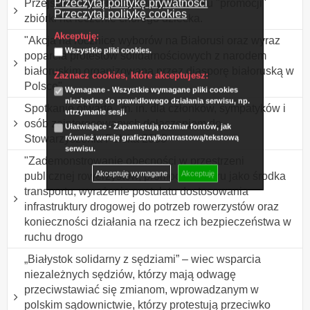
Przeczytaj politykę prywatności
Przejście z banerem i balonami w celu "promocji"
Przeczytaj politykę cookies
zbiórki na leczenie chorego dziecka.
Akceptuję:
"Akcja na rocznicę wyborów na Białorusi oraz wyraz
Wszystkie pliki cookies.
poparcia protestów solidarnościowych z narodem
białoruskim organizowana przez diasporę białoruską w
Zaznacz cookies, które akceptujesz:
Polsce"
Wymagane - Wszystkie wymagane pliki cookies
niezbędne do prawidłowego działania serwisu, np.
Spotkanie otwarte , m. in. dla członków, sympatyków i
utrzymanie sesji.
osób zainteresowanych dołączeniem do
Ułatwiające - Zapamiętują rozmiar fontów, jak
Stowarzyszenia Polska 2050
również wersję graficzną/kontrastową/tekstową
serwisu.
"Zademonstrowanie obecności w przestrzeni
Akceptuję wymagane
Akceptuję
publicznej rowerzystów, promocja roweru jako środka
transportu, wyrażenie postulatu dostosowania
infrastruktury drogowej do potrzeb rowerzystów oraz
konieczności działania na rzecz ich bezpieczeństwa w
ruchu drogo
„Białystok solidarny z sędziami” – wiec wsparcia
niezależnych sędziów, którzy mają odwagę
przeciwstawiać się zmianom, wprowadzanym w
polskim sądownictwie, którzy protestują przeciwko