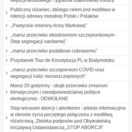
Międzynarodowego Tygodnia Białoruskiej Kultury.
Publiczny różaniec, którego celem jest modlitwa w
intencji odnowy moralnej Polski i Polaków
,,Poetyckie imieniny Anny Markowej"
,,marsz przeciwko obostrzeniom szczepionkowym -
Stop segregacji sanitarnej"
,,marsz przeciwko podatkowi cukrowemu"
Przystanek Tour de Konstytucja PL w Białymstoku
,,marsz przeciwko szczepieniom COVID oraz
segregacji ludzi niezaszczepionych"
Marsz 20 godzinny - strajk przeciwko zmianom
klimatycznym i nieodpowiedzialnej polityce
ekologicznej - ODWOŁANE
Stop wirusowi aborcji i aborterom - pikieta informacyjna
w obronie życia poczętego połączona z modlitwą
różańcową. Zbiórka podpisów pod Obywatelską
Inicjatywą Ustawodawczą „STOP ABORCJI”