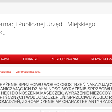
ormacji Publicznej Urzędu Miejskiego
ku
RAWNE
FINANSE
POSTĘPOWANIA
ROZWÓJ GM
madzenia
Zgromadzenia 2021
YRAŻENIE SPRZECIWU WOBEC OBOSTRZEŃ NAKAZUJĄCY
ANICZAJĄC ICH DZIAŁALNOŚĆ, WYRAŻENIE SPRZECIWU
CHĘCI DO NOSZENIA MASECZEK, WYRAŻENIE NIEZGODY
PTYCZNYCH WOBEC SZCZEPIEŃ, SPRZECIWU WOBEC RO
OMADZEŃ, ZGROMADZENIE MA CHARAKTER ANTYRZĄD