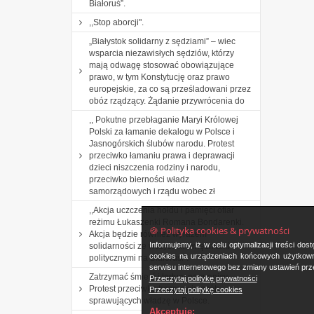
Białoruś”.
,,Stop aborcji".
„Białystok solidarny z sędziami” – wiec
wsparcia niezawisłych sędziów, którzy
mają odwagę stosować obowiązujące
prawo, w tym Konstytucję oraz prawo
europejskie, za co są prześladowani przez
obóz rządzący. Żądanie przywrócenia do
,, Pokutne przebłaganie Maryi Królowej
Polski za łamanie dekalogu w Polsce i
Jasnogórskich ślubów narodu. Protest
przeciwko łamaniu prawa i deprawacji
dzieci niszczenia rodziny i narodu,
przeciwko bierności władz
samorządowych i rządu wobec zł
,,Akcja uczczenia hołdu i pamięci ofiar
reżimu Łukaszenki Romana Bondarenki.
🍪 Polityka cookies & prywatności
Akcja będzie również wyrazem
Informujemy, iż w celu optymalizacji treści d
solidarności ze wszystkimi więźniami
cookies na urządzeniach końcowych użytkowni
politycznymi na Białorusi”.
serwisu internetowego bez zmiany ustawień prze
Zatrzymać śmierć i tortury na granicy.
Przeczytaj politykę prywatności
Protest przeciwko bezprawiu osób
Przeczytaj politykę cookies
sprawujących władzę w Polsce.
Akceptuję: