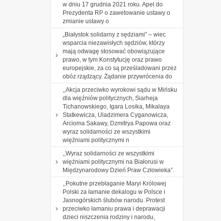
w dniu 17 grudnia 2021 roku. Apel do
Prezydenta RP o zawetowanie ustawy o
zmianie ustawy o
„Białystok solidarny z sędziami” – wiec
wsparcia niezawisłych sędziów, którzy
mają odwagę stosować obowiązujące
prawo, w tym Konstytucję oraz prawo
europejskie, za co są prześladowani przez
obóz rządzący. Żądanie przywrócenia do
,,Akcja przeciwko wyrokowi sądu w Mińsku
dla więźniów politycznych, Siarheja
Tichanowskiego, Igara Losika, Mikalaya
Statkewicza, Uladzimera Cyganowicza,
Arcioma Sakawy, Dzmitrya Papowa oraz
wyraz solidarności ze wszystkimi
więźniami politycznymi n
,,Wyraz solidarności ze wszystkimi
więźniami politycznymi na Białorusi w
Międzynarodowy Dzień Praw Człowieka”.
,,Pokutne przebłaganie Maryi Królowej
Polski za łamanie dekalogu w Polsce i
Jasnogórskich ślubów narodu. Protest
przeciwko łamaniu prawa i deprawacji
dzieci niszczenia rodziny i narodu,