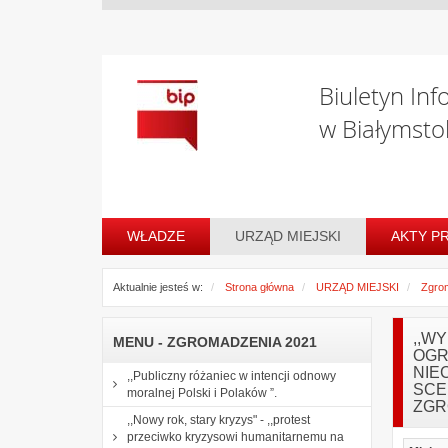
Biuletyn Inf
w Białymsto
WŁADZE
URZĄD MIEJSKI
AKTY P
Aktualnie jesteś w:
Strona główna
URZĄD MIEJSKI
Zgro
,,W
MENU - ZGROMADZENIA 2021
OGR
NIE
,,Publiczny różaniec w intencji odnowy
SCE
moralnej Polski i Polaków ”.
ZGR
,,Nowy rok, stary kryzys" - ,,protest
przeciwko kryzysowi humanitarnemu na