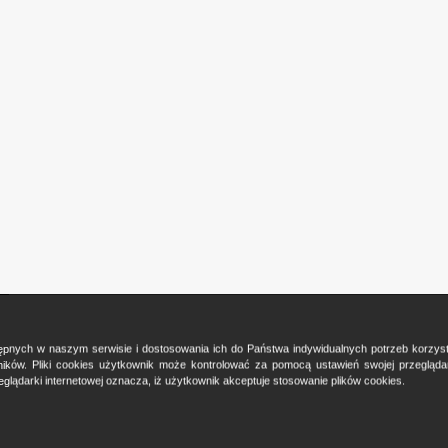
ostępnych w naszym serwisie i dostosowania ich do Państwa indywidualnych potrzeb korzy
ków. Pliki cookies użytkownik może kontrolować za pomocą ustawień swojej przeglądark
glądarki internetowej oznacza, iż użytkownik akceptuje stosowanie plików cookies.