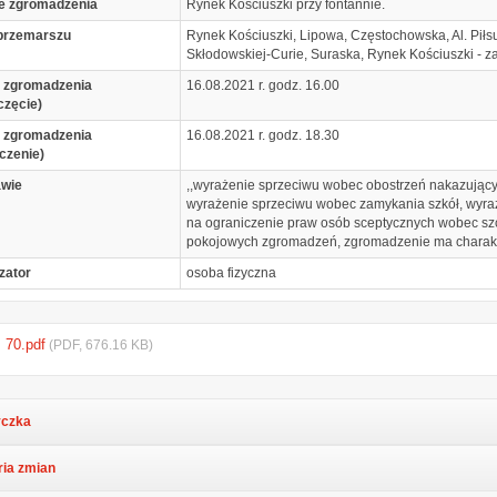
e zgromadzenia
Rynek Kościuszki przy fontannie.
przemarszu
Rynek Kościuszki, Lipowa, Częstochowska, Al. Piłsu
Skłodowskiej-Curie, Suraska, Rynek Kościuszki - z
 zgromadzenia
16.08.2021 r. godz. 16.00
częcie)
 zgromadzenia
16.08.2021 r. godz. 18.30
czenie)
awie
,,wyrażenie sprzeciwu wobec obostrzeń nakazującyc
wyrażenie sprzeciwu wobec zamykania szkół, wyra
na ograniczenie praw osób sceptycznych wobec szc
pokojowych zgromadzeń, zgromadzenie ma charakt
zator
osoba fizyczna
. 70.pdf
(PDF, 676.16 KB)
czka
ria zmian