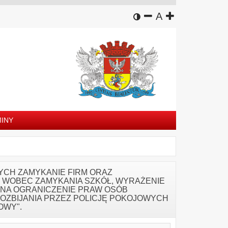
wersja kontrastowa
zmniejsz czcion
domyślny rozm
zwiększ czc
A
INY
CH ZAMYKANIE FIRM ORAZ
 WOBEC ZAMYKANIA SZKÓŁ, WYRAŻENIE
 NA OGRANICZENIE PRAW OSÓB
ZBIJANIA PRZEZ POLICJĘ POKOJOWYCH
OWY".