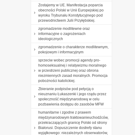
Zostajemy w UE. Manifestacja poparcia
obecności Polski w Unii Europejskiej po
wyroku Trybunału Konstytucyjnego pod
przewodnictwem Julii Przyłębskiej.
zgromadzenie modlitewne oraz
informacyjne o zagrożeniach
ideologicznych
zgromadzenie o charakterze modlitewnym,
pokojowym i informacyjnym
sprzeciw wobec promocji agendy pro-
homoseksualnej i relatywizmu moralnego
w przestrzeni publicznej oraz obrona
niezmiennych zasad moralnych. Promocja
pobożności katolickiej.
Zbieranie podpisów pod petycją o
nieuznaniu Łukaszenki i jego rządu przez
społeczność międzynarodową w celu
pozbawienia dostępu do zasobów MFW
humanitarne i zgodne z prawem
międzynarodowym traktowanieuchodźców,
przekraczających granicę Polski od strony
Białorusi. Dopuszczenie dostrefy stanu
wyjątkowego: niezależnych obserwatorów,