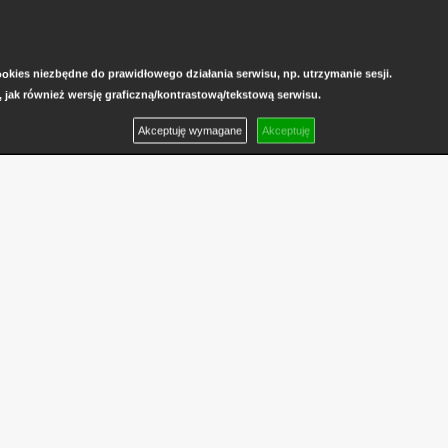
kies niezbędne do prawidłowego działania serwisu, np. utrzymanie sesji.
, jak również wersję graficzną/kontrastową/tekstową serwisu.
Akceptuję wymagane
Akceptuję