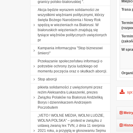
Miejsc
granicy polsko-białoruskiej ”.
Trasa 
Akcja będzie wyrazem solidarności ze
wszystkimi więźniami politycznymi, którzy
święta Bożego Narodzenia i Nowy Rok
Termin
spędzą w wiezieniach na Białorusi. W
(rozpo
białoruskich więzieniach znajdują się
tysiące więźniów politycznych uwięzionych
Termin
pr
(zakoń
Kampania informacyjna "Stop biznesowi
W spr
śmierci"
Przekazanie społeczeństwu informacji o
potrzebie ochrony życia ludzkiego od
momentu poczęcia oraz o skutkach aborcji.
Organi
Stop aborcji
pikieta solidarności z uwięzionymi przez
spr
reżim Aleksandra Łukaszenki, prezes
Związku Polaków na Białorusi Andżeliką
Borys i dziennikarzem Andrzejem
Poczobutem
Metry
„VETO ! WOLNE MEDIA, WOLNI LUDZIE,
WOLNA POLSKA” – protest w związku z
Histo
ustawą zwaną lex TVN, z dnia 11 sierpnia
2021 roku, a przyjętą w głosowaniu Sejmu