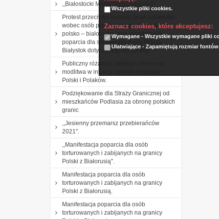
,,Białostocki Marsz Niepodległości".
Wszystkie pliki cookies.
Protest przeciwko łamaniu praw człowieka
wobec osób przekraczających granicę
Zaznacz cookies, które akceptujesz:
polsko – białoruską oraz manifestacja
Wymagane - Wszystkie wymagane pliki coo
poparcia dla stanowiska Rady Miasta
Ułatwiające - Zapamiętują rozmiar fontów
Białystok dotyczącego tej sprawy.
Publiczny różaniec, którego celem jest
modlitwa w intencji odnowy moralnej
Polski i Polaków.
Podziękowanie dla Straży Granicznej od
mieszkańców Podlasia za obronę polskich
granic
,,Jesienny przemarsz przebierańców
2021".
,,Manifestacja poparcia dla osób
torturowanych i zabijanych na granicy
Polski z Białorusią".
Manifestacja poparcia dla osób
torturowanych i zabijanych na granicy
Polski z Białorusią.
Manifestacja poparcia dla osób
torturowanych i zabijanych na granicy