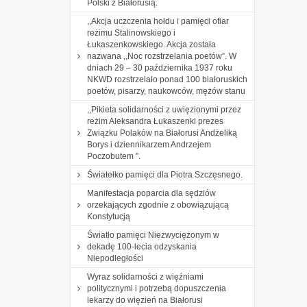
Polski z Białorusią.
,,Akcja uczczenia hołdu i pamięci ofiar
reżimu Stalinowskiego i
Łukaszenkowskiego. Akcja została
nazwana ,,Noc rozstrzelania poetów”. W
dniach 29 – 30 października 1937 roku
NKWD rozstrzelało ponad 100 białoruskich
poetów, pisarzy, naukowców, mężów stanu
,,Pikieta solidarności z uwięzionymi przez
reżim Aleksandra Łukaszenki prezes
Związku Polaków na Białorusi Andżeliką
Borys i dziennikarzem Andrzejem
Poczobutem ”.
Światełko pamięci dla Piotra Szczęsnego.
Manifestacja poparcia dla sędziów
orzekających zgodnie z obowiązującą
Konstytucją
Światło pamięci Niezwyciężonym w
dekadę 100-lecia odzyskania
Niepodległości
Wyraz solidarności z więźniami
politycznymi i potrzebą dopuszczenia
lekarzy do więzień na Białorusi