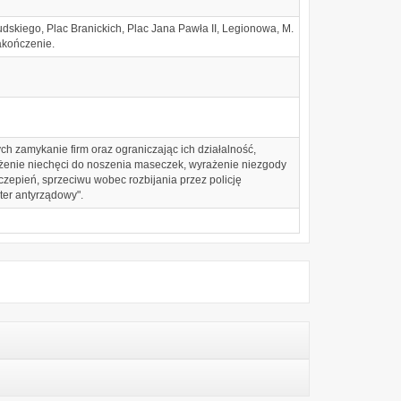
dskiego, Plac Branickich, Plac Jana Pawła II, Legionowa, M.
akończenie.
h zamykanie firm oraz ograniczając ich działalność,
żenie niechęci do noszenia maseczek, wyrażenie niezgody
zepień, sprzeciwu wobec rozbijania przez policję
er antyrządowy".