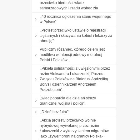
przeciwko bierności władz
samorządowych i rządu wobec zła
,,40 rocznica ogłoszenia stanu wojennego
w Polsce".
,,Protest przeciwko ustawie o rejestracji
ciężarnych i skazywaniu kobiet i lekarzy za
aborcję".
Publiczny różaniec, którego celem jest
modlitwa w intencji odnowy moralnej
Polski i Polaków.
,,Pikieta solidarności z uwięzionymi przez
reżim Aleksandra Łukaszenki, Prezes
Związku Polaków na Białorusi Andżeliką
Borys i dziennikarzem Andrzejem
Poczobutem".
,,wiec poparcia dla działań straży
granicznej wojska i policji”.
,,Dzień bez futra”.
,,Akcja protestu przeciwko wojnie
hybrydowej wywołanej przez reżim
Łukaszenki z wykorzystaniem migrantów
jako ,,żywej" broni na granicy Polska-