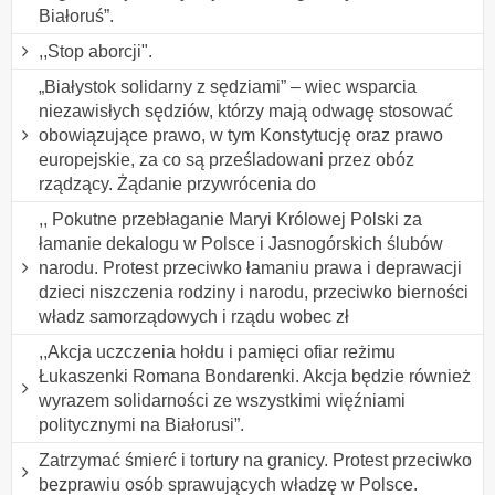
Białoruś”.
,,Stop aborcji".
„Białystok solidarny z sędziami” – wiec wsparcia
niezawisłych sędziów, którzy mają odwagę stosować
obowiązujące prawo, w tym Konstytucję oraz prawo
europejskie, za co są prześladowani przez obóz
rządzący. Żądanie przywrócenia do
,, Pokutne przebłaganie Maryi Królowej Polski za
łamanie dekalogu w Polsce i Jasnogórskich ślubów
narodu. Protest przeciwko łamaniu prawa i deprawacji
dzieci niszczenia rodziny i narodu, przeciwko bierności
władz samorządowych i rządu wobec zł
,,Akcja uczczenia hołdu i pamięci ofiar reżimu
Łukaszenki Romana Bondarenki. Akcja będzie również
wyrazem solidarności ze wszystkimi więźniami
politycznymi na Białorusi”.
Zatrzymać śmierć i tortury na granicy. Protest przeciwko
bezprawiu osób sprawujących władzę w Polsce.