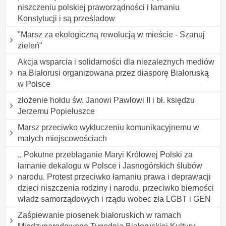
niszczeniu polskiej praworządności i łamaniu
Konstytucji i są prześladow
"Marsz za ekologiczną rewolucją w mieście - Szanuj
zieleń"
Akcja wsparcia i solidarności dla niezależnych mediów
na Białorusi organizowana przez diasporę Białoruską
w Polsce
złożenie hołdu św. Janowi Pawłowi II i bł. księdzu
Jerzemu Popiełuszce
Marsz przeciwko wykluczeniu komunikacyjnemu w
małych miejscowościach
,, Pokutne przebłaganie Maryi Królowej Polski za
łamanie dekalogu w Polsce i Jasnogórskich ślubów
narodu. Protest przeciwko łamaniu prawa i deprawacji
dzieci niszczenia rodziny i narodu, przeciwko bierności
władz samorządowych i rządu wobec zła LGBT i GEN
Zaśpiewanie piosenek białoruskich w ramach