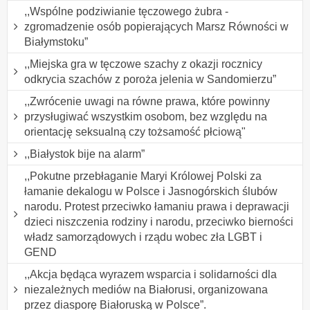
,,Wspólne podziwianie tęczowego żubra -
zgromadzenie osób popierających Marsz Równości w
Białymstoku”
,,Miejska gra w tęczowe szachy z okazji rocznicy
odkrycia szachów z poroża jelenia w Sandomierzu”
,,Zwrócenie uwagi na równe prawa, które powinny
przysługiwać wszystkim osobom, bez względu na
orientację seksualną czy tożsamość płciową"
,,Białystok bije na alarm”
,,Pokutne przebłaganie Maryi Królowej Polski za
łamanie dekalogu w Polsce i Jasnogórskich ślubów
narodu. Protest przeciwko łamaniu prawa i deprawacji
dzieci niszczenia rodziny i narodu, przeciwko bierności
władz samorządowych i rządu wobec zła LGBT i
GEND
,,Akcja będąca wyrazem wsparcia i solidarności dla
niezależnych mediów na Białorusi, organizowana
przez diasporę Białoruską w Polsce”.