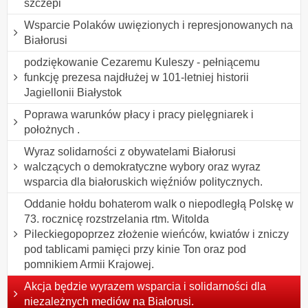
szczepi
Wsparcie Polaków uwięzionych i represjonowanych na
Białorusi
podziękowanie Cezaremu Kuleszy - pełniącemu
funkcję prezesa najdłużej w 101-letniej historii
Jagiellonii Białystok
Poprawa warunków płacy i pracy pielęgniarek i
położnych .
Wyraz solidarności z obywatelami Białorusi
walczących o demokratyczne wybory oraz wyraz
wsparcia dla białoruskich więźniów politycznych.
Oddanie hołdu bohaterom walk o niepodległą Polskę w
73. rocznicę rozstrzelania rtm. Witolda
Pileckiegopoprzez złożenie wieńców, kwiatów i zniczy
pod tablicami pamięci przy kinie Ton oraz pod
pomnikiem Armii Krajowej.
Akcja będzie wyrazem wsparcia i solidarności dla
niezależnych mediów na Białorusi.