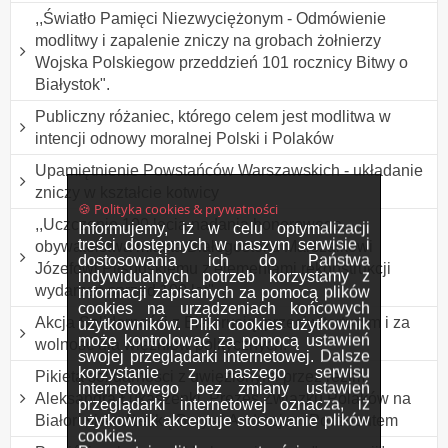
,,Światło Pamięci Niezwyciężonym - Odmówienie
modlitwy i zapalenie zniczy na grobach żołnierzy
Wojska Polskiegow przeddzień 101 rocznicy Bitwy o
Białystok".
Publiczny różaniec, którego celem jest modlitwa w
intencji odnowy moralnej Polski i Polaków
Upamiętnienie Powstańców Warszawskich - układanie
zniczy w kształcie kotwicy
🍪 Polityka cookies & prywatności
,,Uczczenie 100 lecia nadania honorowego
Informujemy, iż w celu optymalizacji
treści dostępnych w naszym serwisie i
obywatelstwa miasta Białegostoku Marszałkowi
dostosowania ich do Państwa
Józefowi Piłsudskiemu z elementami rekonstrukcji
indywidualnych potrzeb korzystamy z
wydarzeń sprzed 100 lat"
informacji zapisanych za pomocą plików
cookies na urządzeniach końcowych
Akcja Solidarności z Białorusią, przeciw torturom i za
użytkowników. Pliki cookies użytkownik
może kontrolować za pomocą ustawień
wolność dla więźniów politycznych.
swojej przeglądarki internetowej. Dalsze
korzystanie z naszego serwisu
Pikieta solidarności z uwięzionymi przez reżim
internetowego bez zmiany ustawień
Aleksandra Łukaszenki, Prezes Związku Polaków na
przeglądarki internetowej oznacza, iż
użytkownik akceptuje stosowanie plików
Białorusi Andżeliką Borys i Andrzejem Poczobutem
cookies.