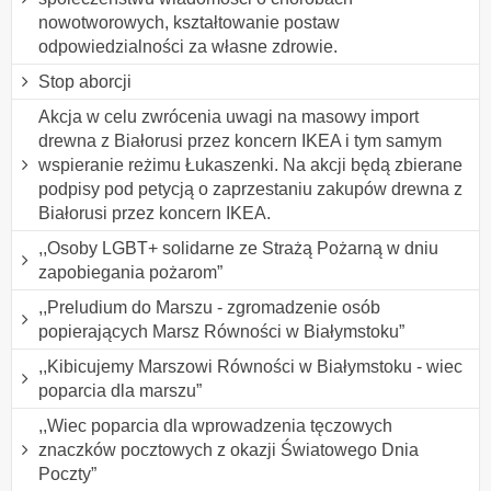
nowotworowych, kształtowanie postaw
odpowiedzialności za własne zdrowie.
Stop aborcji
Akcja w celu zwrócenia uwagi na masowy import
drewna z Białorusi przez koncern IKEA i tym samym
wspieranie reżimu Łukaszenki. Na akcji będą zbierane
podpisy pod petycją o zaprzestaniu zakupów drewna z
Białorusi przez koncern IKEA.
,,Osoby LGBT+ solidarne ze Strażą Pożarną w dniu
zapobiegania pożarom”
,,Preludium do Marszu - zgromadzenie osób
popierających Marsz Równości w Białymstoku”
,,Kibicujemy Marszowi Równości w Białymstoku - wiec
poparcia dla marszu”
,,Wiec poparcia dla wprowadzenia tęczowych
znaczków pocztowych z okazji Światowego Dnia
Poczty”