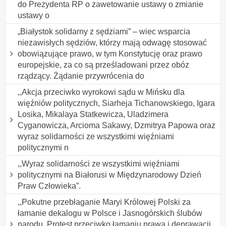
do Prezydenta RP o zawetowanie ustawy o zmianie
ustawy o
„Białystok solidarny z sędziami” – wiec wsparcia
niezawisłych sędziów, którzy mają odwagę stosować
obowiązujące prawo, w tym Konstytucję oraz prawo
europejskie, za co są prześladowani przez obóz
rządzący. Żądanie przywrócenia do
,,Akcja przeciwko wyrokowi sądu w Mińsku dla
więźniów politycznych, Siarheja Tichanowskiego, Igara
Losika, Mikalaya Statkewicza, Uladzimera
Cyganowicza, Arcioma Sakawy, Dzmitrya Papowa oraz
wyraz solidarności ze wszystkimi więźniami
politycznymi n
,,Wyraz solidarności ze wszystkimi więźniami
politycznymi na Białorusi w Międzynarodowy Dzień
Praw Człowieka”.
,,Pokutne przebłaganie Maryi Królowej Polski za
łamanie dekalogu w Polsce i Jasnogórskich ślubów
narodu. Protest przeciwko łamaniu prawa i deprawacji