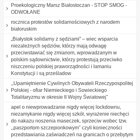
Proekologiczny Marsz Białostoczan - STOP SMOG -
ODWOŁANE
rocznica protestów solidarnościowych z narodem
białoruskim
„Białystok solidarny z sędziami” – wiec wsparcia
niezależnych sędziów, którzy mają odwagę
przeciwstawiać się zmianom, wprowadzanym w
polskim sądownictwie, którzy protestują przeciwko
niszczeniu polskiej praworządności i łamaniu
Konstytucji i są prześladow
,,Upamiętnienie Cywilnych Obywateli Rzeczypospolitej
Polskiej - ofiar Niemieckiego i Sowieckiego
Totalitaryzmu w okresie II Wojny Światowej"
apel o niewprowadzanie nigdy więcej lockdownu,
niezamykanie nigdy więcej szkół, wyrażenie niechęci
do nakazu noszenia maseczek, sprzeciw wobec tzw.
,,paszportom szczepionkowym" czyli konieczności
przedstawiania zaświadczeń na granicach o przebytym