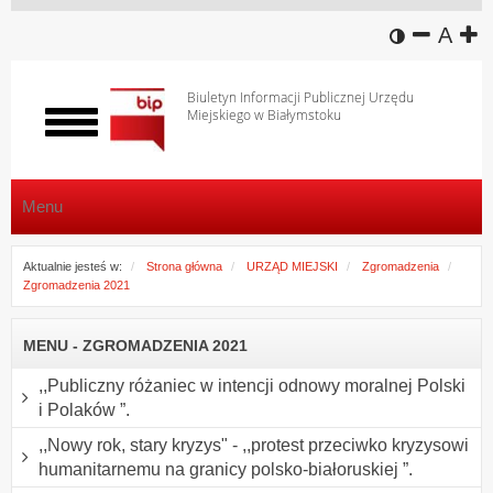
wersja k
zmniej
domy
z
A
Biuletyn Informacji Publicznej Urzędu
Miejskiego w Białymstoku
Włącz
menu
Menu
Aktualnie jesteś w:
Strona główna
URZĄD MIEJSKI
Zgromadzenia
Zgromadzenia 2021
MENU - ZGROMADZENIA 2021
,,Publiczny różaniec w intencji odnowy moralnej Polski
i Polaków ”.
,,Nowy rok, stary kryzys" - ,,protest przeciwko kryzysowi
humanitarnemu na granicy polsko-białoruskiej ”.