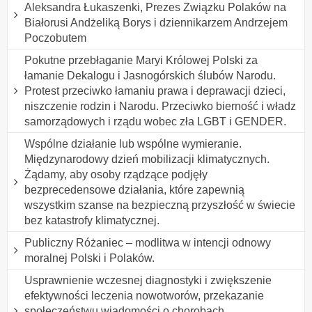
Aleksandra Łukaszenki, Prezes Związku Polaków na
Białorusi Andżeliką Borys i dziennikarzem Andrzejem
Poczobutem
Pokutne przebłaganie Maryi Królowej Polski za
łamanie Dekalogu i Jasnogórskich ślubów Narodu.
Protest przeciwko łamaniu prawa i deprawacji dzieci,
niszczenie rodzin i Narodu. Przeciwko bierność i władz
samorządowych i rządu wobec zła LGBT i GENDER.
Wspólne działanie lub wspólne wymieranie.
Międzynarodowy dzień mobilizacji klimatycznych.
Żądamy, aby osoby rządzące podjęły
bezprecedensowe działania, które zapewnią
wszystkim szanse na bezpieczną przyszłość w świecie
bez katastrofy klimatycznej.
Publiczny Różaniec – modlitwa w intencji odnowy
moralnej Polski i Polaków.
Usprawnienie wczesnej diagnostyki i zwiększenie
efektywności leczenia nowotworów, przekazanie
społeczeństwu wiadomości o chorobach