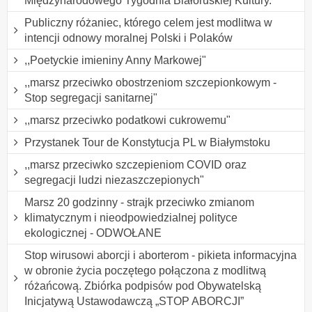
Międzynarodowego Tygodnia Białoruskiej Kultury.
Publiczny różaniec, którego celem jest modlitwa w
intencji odnowy moralnej Polski i Polaków
,,Poetyckie imieniny Anny Markowej"
,,marsz przeciwko obostrzeniom szczepionkowym -
Stop segregacji sanitarnej"
,,marsz przeciwko podatkowi cukrowemu"
Przystanek Tour de Konstytucja PL w Białymstoku
,,marsz przeciwko szczepieniom COVID oraz
segregacji ludzi niezaszczepionych"
Marsz 20 godzinny - strajk przeciwko zmianom
klimatycznym i nieodpowiedzialnej polityce
ekologicznej - ODWOŁANE
Stop wirusowi aborcji i aborterom - pikieta informacyjna
w obronie życia poczętego połączona z modlitwą
różańcową. Zbiórka podpisów pod Obywatelską
Inicjatywą Ustawodawczą „STOP ABORCJI”