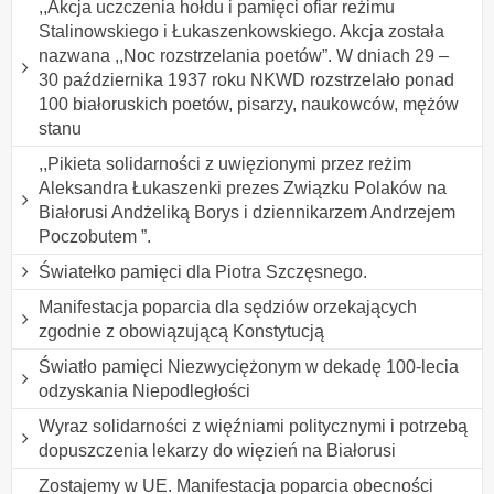
,,Akcja uczczenia hołdu i pamięci ofiar reżimu
Stalinowskiego i Łukaszenkowskiego. Akcja została
nazwana ,,Noc rozstrzelania poetów”. W dniach 29 –
30 października 1937 roku NKWD rozstrzelało ponad
100 białoruskich poetów, pisarzy, naukowców, mężów
stanu
,,Pikieta solidarności z uwięzionymi przez reżim
Aleksandra Łukaszenki prezes Związku Polaków na
Białorusi Andżeliką Borys i dziennikarzem Andrzejem
Poczobutem ”.
Światełko pamięci dla Piotra Szczęsnego.
Manifestacja poparcia dla sędziów orzekających
zgodnie z obowiązującą Konstytucją
Światło pamięci Niezwyciężonym w dekadę 100-lecia
odzyskania Niepodległości
Wyraz solidarności z więźniami politycznymi i potrzebą
dopuszczenia lekarzy do więzień na Białorusi
Zostajemy w UE. Manifestacja poparcia obecności