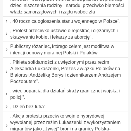
dzieci niszczenia rodziny i narodu, przeciwko bierności
władz samorządowych i rządu wobec zła
,,40 rocznica ogłoszenia stanu wojennego w Polsce".
,,Protest przeciwko ustawie o rejestracji ciężarnych i
skazywaniu kobiet i lekarzy za aborcję".
Publiczny różaniec, którego celem jest modlitwa w
intencji odnowy moralnej Polski i Polaków.
,,Pikieta solidarności z uwięzionymi przez reżim
Aleksandra Łukaszenki, Prezes Związku Polaków na
Białorusi Andżeliką Borys i dziennikarzem Andrzejem
Poczobutem".
,,wiec poparcia dla działań straży granicznej wojska i
policji”.
,,Dzień bez futra”.
,,Akcja protestu przeciwko wojnie hybrydowej
wywołanej przez reżim Łukaszenki z wykorzystaniem
migrantów jako ,,żywej" broni na granicy Polska-