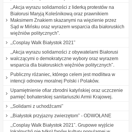
,,Akcja wyrazu solidarności z liderką protestów na
Białorusi Maryją Koleśnikową oraz prawnikiem
Maksimem Znakiem skazanymi na więzienie przez
Sąd w Mińsku oraz wyrazem wsparcia dla białoruskich
więźniów politycznych”.
,,Cosplay Walk Białystok 2021"
,,Akcja wyrazu solidarności z obywatelami Białorusi
walczącymi o demokratyczne wybory oraz wyrazem
wsparcia dla białoruskich więźniów politycznych".
Publiczny różaniec, którego celem jest modlitwa w
intencji odnowy moralnej Polski i Polaków.
Upamiętnienie ofiar zbrodni katyńskiej oraz uczczenie
pamięć bohaterskiej sanitariuszki Armii Krajowej.
,,Solidarni z uchodźcami"
,,Białystok przyjazny zwierzętom" - ODWOŁANE
,,Cosplay Walk Białystok 2021". Grupowe wyjście
lokalnych(i nie tylko) fanów kultury popularnej w