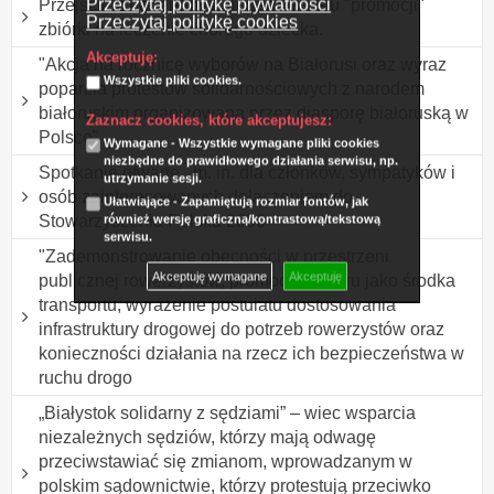
Przeczytaj politykę prywatności
Przejście z banerem i balonami w celu "promocji"
Przeczytaj politykę cookies
zbiórki na leczenie chorego dziecka.
Akceptuję:
"Akcja na rocznicę wyborów na Białorusi oraz wyraz
Wszystkie pliki cookies.
poparcia protestów solidarnościowych z narodem
białoruskim organizowana przez diasporę białoruską w
Zaznacz cookies, które akceptujesz:
Polsce"
Wymagane - Wszystkie wymagane pliki cookies
niezbędne do prawidłowego działania serwisu, np.
Spotkanie otwarte , m. in. dla członków, sympatyków i
utrzymanie sesji.
osób zainteresowanych dołączeniem do
Ułatwiające - Zapamiętują rozmiar fontów, jak
Stowarzyszenia Polska 2050
również wersję graficzną/kontrastową/tekstową
serwisu.
"Zademonstrowanie obecności w przestrzeni
Akceptuję wymagane
Akceptuję
publicznej rowerzystów, promocja roweru jako środka
transportu, wyrażenie postulatu dostosowania
infrastruktury drogowej do potrzeb rowerzystów oraz
konieczności działania na rzecz ich bezpieczeństwa w
ruchu drogo
„Białystok solidarny z sędziami” – wiec wsparcia
niezależnych sędziów, którzy mają odwagę
przeciwstawiać się zmianom, wprowadzanym w
polskim sądownictwie, którzy protestują przeciwko