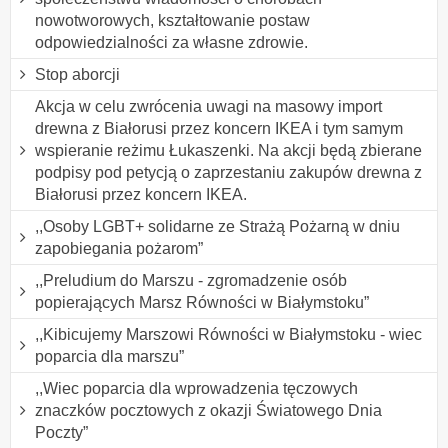
nowotworowych, kształtowanie postaw
odpowiedzialności za własne zdrowie.
Stop aborcji
Akcja w celu zwrócenia uwagi na masowy import
drewna z Białorusi przez koncern IKEA i tym samym
wspieranie reżimu Łukaszenki. Na akcji będą zbierane
podpisy pod petycją o zaprzestaniu zakupów drewna z
Białorusi przez koncern IKEA.
,,Osoby LGBT+ solidarne ze Strażą Pożarną w dniu
zapobiegania pożarom”
,,Preludium do Marszu - zgromadzenie osób
popierających Marsz Równości w Białymstoku”
,,Kibicujemy Marszowi Równości w Białymstoku - wiec
poparcia dla marszu”
,,Wiec poparcia dla wprowadzenia tęczowych
znaczków pocztowych z okazji Światowego Dnia
Poczty”