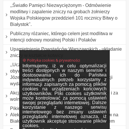
,,Światło Pamięci Niezwyciężonym - Odmówienie
modlitwy i zapalenie zniczy na grobach żołnierzy
Wojska Polskiegow przeddzień 101 rocznicy Bitwy o
Białystok".
Publiczny różaniec, którego celem jest modlitwa w
intencji odnowy moralnej Polski i Polaków
Upamiętnienie Powstańców Warszawskich - układanie
zniczy w kształcie kotwicy
🍪 Polityka cookies & prywatności
,,Uczczenie 100 lecia nadania honorowego
Informujemy, iż w celu optymalizacji
treści dostępnych w naszym serwisie i
obywatelstwa miasta Białegostoku Marszałkowi
dostosowania ich do Państwa
Józefowi Piłsudskiemu z elementami rekonstrukcji
indywidualnych potrzeb korzystamy z
wydarzeń sprzed 100 lat"
informacji zapisanych za pomocą plików
cookies na urządzeniach końcowych
Akcja Solidarności z Białorusią, przeciw torturom i za
użytkowników. Pliki cookies użytkownik
może kontrolować za pomocą ustawień
wolność dla więźniów politycznych.
swojej przeglądarki internetowej. Dalsze
korzystanie z naszego serwisu
Pikieta solidarności z uwięzionymi przez reżim
internetowego bez zmiany ustawień
Aleksandra Łukaszenki, Prezes Związku Polaków na
przeglądarki internetowej oznacza, iż
użytkownik akceptuje stosowanie plików
Białorusi Andżeliką Borys i Andrzejem Poczobutem
cookies.