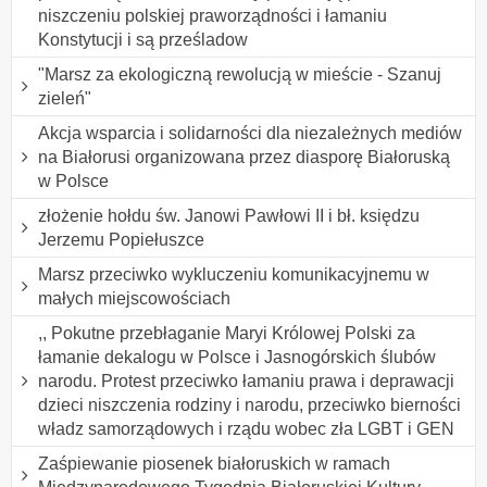
niszczeniu polskiej praworządności i łamaniu
Konstytucji i są prześladow
"Marsz za ekologiczną rewolucją w mieście - Szanuj
zieleń"
Akcja wsparcia i solidarności dla niezależnych mediów
na Białorusi organizowana przez diasporę Białoruską
w Polsce
złożenie hołdu św. Janowi Pawłowi II i bł. księdzu
Jerzemu Popiełuszce
Marsz przeciwko wykluczeniu komunikacyjnemu w
małych miejscowościach
,, Pokutne przebłaganie Maryi Królowej Polski za
łamanie dekalogu w Polsce i Jasnogórskich ślubów
narodu. Protest przeciwko łamaniu prawa i deprawacji
dzieci niszczenia rodziny i narodu, przeciwko bierności
władz samorządowych i rządu wobec zła LGBT i GEN
Zaśpiewanie piosenek białoruskich w ramach