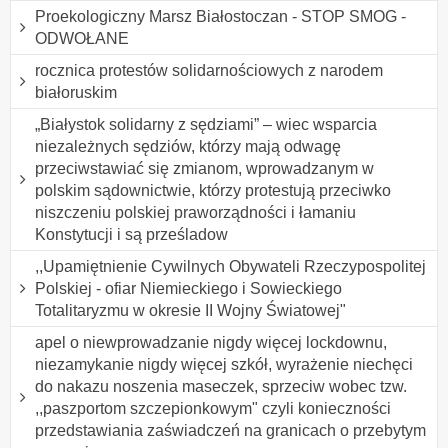
Proekologiczny Marsz Białostoczan - STOP SMOG -
ODWOŁANE
rocznica protestów solidarnościowych z narodem
białoruskim
„Białystok solidarny z sędziami” – wiec wsparcia
niezależnych sędziów, którzy mają odwagę
przeciwstawiać się zmianom, wprowadzanym w
polskim sądownictwie, którzy protestują przeciwko
niszczeniu polskiej praworządności i łamaniu
Konstytucji i są prześladow
,,Upamiętnienie Cywilnych Obywateli Rzeczypospolitej
Polskiej - ofiar Niemieckiego i Sowieckiego
Totalitaryzmu w okresie II Wojny Światowej"
apel o niewprowadzanie nigdy więcej lockdownu,
niezamykanie nigdy więcej szkół, wyrażenie niechęci
do nakazu noszenia maseczek, sprzeciw wobec tzw.
,,paszportom szczepionkowym" czyli konieczności
przedstawiania zaświadczeń na granicach o przebytym