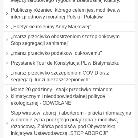
Międzynarodowego Tygodnia Białoruskiej Kultury.
Publiczny różaniec, którego celem jest modlitwa w
intencji odnowy moralnej Polski i Polaków
,,Poetyckie imieniny Anny Markowej"
,,marsz przeciwko obostrzeniom szczepionkowym -
Stop segregacji sanitarnej"
,,marsz przeciwko podatkowi cukrowemu"
Przystanek Tour de Konstytucja PL w Białymstoku
,,marsz przeciwko szczepieniom COVID oraz
segregacji ludzi niezaszczepionych"
Marsz 20 godzinny - strajk przeciwko zmianom
klimatycznym i nieodpowiedzialnej polityce
ekologicznej - ODWOŁANE
Stop wirusowi aborcji i aborterom - pikieta informacyjna
w obronie życia poczętego połączona z modlitwą
różańcową. Zbiórka podpisów pod Obywatelską
Inicjatywą Ustawodawczą „STOP ABORCJI”