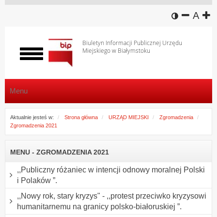
wersja k
zmniej
domy
z
A
Biuletyn Informacji Publicznej Urzędu
Miejskiego w Białymstoku
Włącz
menu
Menu
Aktualnie jesteś w:
Strona główna
URZĄD MIEJSKI
Zgromadzenia
Zgromadzenia 2021
MENU - ZGROMADZENIA 2021
,,Publiczny różaniec w intencji odnowy moralnej Polski
i Polaków ”.
,,Nowy rok, stary kryzys" - ,,protest przeciwko kryzysowi
humanitarnemu na granicy polsko-białoruskiej ”.