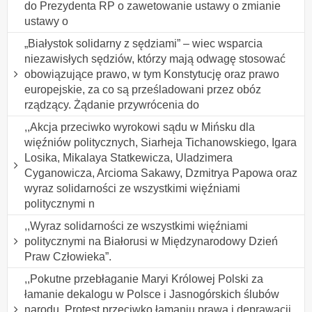
do Prezydenta RP o zawetowanie ustawy o zmianie
ustawy o
„Białystok solidarny z sędziami” – wiec wsparcia
niezawisłych sędziów, którzy mają odwagę stosować
obowiązujące prawo, w tym Konstytucję oraz prawo
europejskie, za co są prześladowani przez obóz
rządzący. Żądanie przywrócenia do
,,Akcja przeciwko wyrokowi sądu w Mińsku dla
więźniów politycznych, Siarheja Tichanowskiego, Igara
Losika, Mikalaya Statkewicza, Uladzimera
Cyganowicza, Arcioma Sakawy, Dzmitrya Papowa oraz
wyraz solidarności ze wszystkimi więźniami
politycznymi n
,,Wyraz solidarności ze wszystkimi więźniami
politycznymi na Białorusi w Międzynarodowy Dzień
Praw Człowieka”.
,,Pokutne przebłaganie Maryi Królowej Polski za
łamanie dekalogu w Polsce i Jasnogórskich ślubów
narodu. Protest przeciwko łamaniu prawa i deprawacji