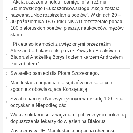
,,Akcja uczczenia hołdu i pamięci ofiar reżimu
Stalinowskiego i Łukaszenkowskiego. Akcja została
nazwana ,,Noc rozstrzelania poetów”. W dniach 29 –
30 października 1937 roku NKWD rozstrzelało ponad
100 białoruskich poetów, pisarzy, naukowców, mężów
stanu
,,Pikieta solidarności z uwięzionymi przez reżim
Aleksandra Łukaszenki prezes Związku Polaków na
Białorusi Andżeliką Borys i dziennikarzem Andrzejem
Poczobutem ”.
Światełko pamięci dla Piotra Szczęsnego.
Manifestacja poparcia dla sędziów orzekających
zgodnie z obowiązującą Konstytucją
Światło pamięci Niezwyciężonym w dekadę 100-lecia
odzyskania Niepodległości
Wyraz solidarności z więźniami politycznymi i potrzebą
dopuszczenia lekarzy do więzień na Białorusi
Zostajemy w UE. Manifestacja poparcia obecności