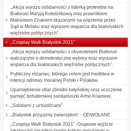
,,Akcja wyrazu solidarności z liderką protestów na
Białorusi Maryją Koleśnikową oraz prawnikiem
Maksimem Znakiem skazanymi na więzienie przez
Sąd w Mińsku oraz wyrazem wsparcia dla białoruskich
więźniów politycznych”.
,,Cosplay Walk Białystok 2021"
,,Akcja wyrazu solidarności z obywatelami Białorusi
walczącymi o demokratyczne wybory oraz wyrazem
wsparcia dla białoruskich więźniów politycznych".
Publiczny różaniec, którego celem jest modlitwa w
intencji odnowy moralnej Polski i Polaków.
Upamiętnienie ofiar zbrodni katyńskiej oraz uczczenie
pamięć bohaterskiej sanitariuszki Armii Krajowej.
,,Solidarni z uchodźcami"
,,Białystok przyjazny zwierzętom" - ODWOŁANE
,,Cosplay Walk Białystok 2021". Grupowe wyjście
lokalnych(i nie tylko) fanów kultury popularnej w