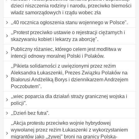
dzieci niszczenia rodziny i narodu, przeciwko bierności
władz samorządowych i rządu wobec zła
,,40 rocznica ogłoszenia stanu wojennego w Polsce".
,,Protest przeciwko ustawie o rejestracji ciężarnych i
skazywaniu kobiet i lekarzy za aborcję".
Publiczny różaniec, którego celem jest modlitwa w
intencji odnowy moralnej Polski i Polaków.
,,Pikieta solidarności z uwięzionymi przez reżim
Aleksandra Łukaszenki, Prezes Związku Polaków na
Białorusi Andżeliką Borys i dziennikarzem Andrzejem
Poczobutem".
,,wiec poparcia dla działań straży granicznej wojska i
policji”.
,,Dzień bez futra”.
,,Akcja protestu przeciwko wojnie hybrydowej
wywołanej przez reżim Łukaszenki z wykorzystaniem
migrantów jako ,,żywej" broni na granicy Polska-