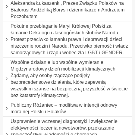
Aleksandra Łukaszenki, Prezes Związku Polaków na
Białorusi Andżeliką Borys i dziennikarzem Andrzejem
Poczobutem
Pokutne przebłaganie Maryi Królowej Polski za
łamanie Dekalogu i Jasnogórskich ślubów Narodu.
Protest przeciwko łamaniu prawa i deprawacji dzieci,
niszczenie rodzin i Narodu. Przeciwko bierność i władz
samorządowych i rządu wobec zła LGBT i GENDER.
Wspólne działanie lub wspólne wymieranie.
Międzynarodowy dzień mobilizacji klimatycznych.
Żądamy, aby osoby rządzące podjęły
bezprecedensowe działania, które zapewnią
wszystkim szanse na bezpieczną przyszłość w świecie
bez katastrofy klimatycznej.
Publiczny Różaniec – modlitwa w intencji odnowy
moralnej Polski i Polaków.
Usprawnienie wczesnej diagnostyki i zwiększenie
efektywności leczenia nowotworów, przekazanie
społeczeństwu wiadomości o chorobach