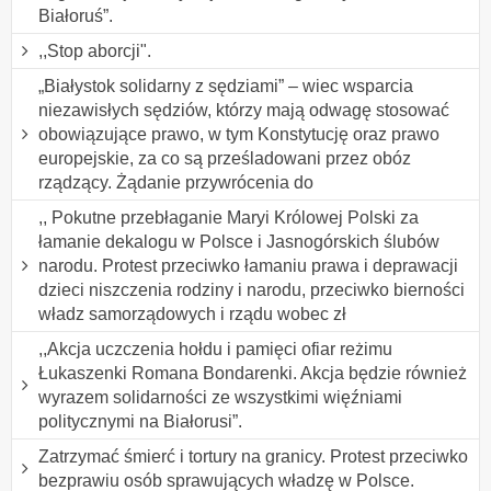
Białoruś”.
,,Stop aborcji".
„Białystok solidarny z sędziami” – wiec wsparcia
niezawisłych sędziów, którzy mają odwagę stosować
obowiązujące prawo, w tym Konstytucję oraz prawo
europejskie, za co są prześladowani przez obóz
rządzący. Żądanie przywrócenia do
,, Pokutne przebłaganie Maryi Królowej Polski za
łamanie dekalogu w Polsce i Jasnogórskich ślubów
narodu. Protest przeciwko łamaniu prawa i deprawacji
dzieci niszczenia rodziny i narodu, przeciwko bierności
władz samorządowych i rządu wobec zł
,,Akcja uczczenia hołdu i pamięci ofiar reżimu
Łukaszenki Romana Bondarenki. Akcja będzie również
wyrazem solidarności ze wszystkimi więźniami
politycznymi na Białorusi”.
Zatrzymać śmierć i tortury na granicy. Protest przeciwko
bezprawiu osób sprawujących władzę w Polsce.