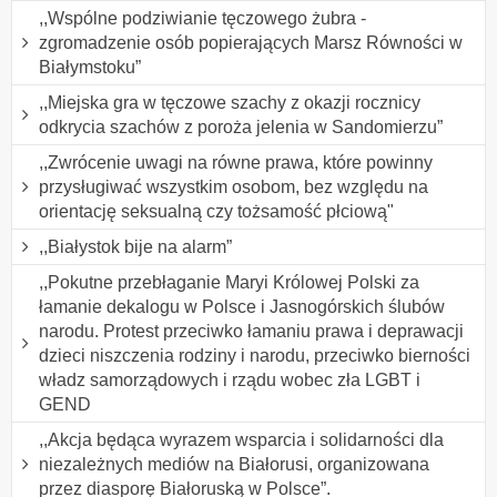
,,Wspólne podziwianie tęczowego żubra -
zgromadzenie osób popierających Marsz Równości w
Białymstoku”
,,Miejska gra w tęczowe szachy z okazji rocznicy
odkrycia szachów z poroża jelenia w Sandomierzu”
,,Zwrócenie uwagi na równe prawa, które powinny
przysługiwać wszystkim osobom, bez względu na
orientację seksualną czy tożsamość płciową"
,,Białystok bije na alarm”
,,Pokutne przebłaganie Maryi Królowej Polski za
łamanie dekalogu w Polsce i Jasnogórskich ślubów
narodu. Protest przeciwko łamaniu prawa i deprawacji
dzieci niszczenia rodziny i narodu, przeciwko bierności
władz samorządowych i rządu wobec zła LGBT i
GEND
,,Akcja będąca wyrazem wsparcia i solidarności dla
niezależnych mediów na Białorusi, organizowana
przez diasporę Białoruską w Polsce”.