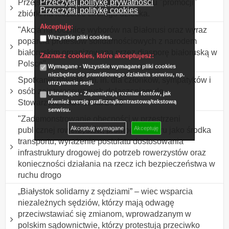
Przeczytaj politykę prywatności
Przejście z banerem i balonami w celu "promocji"
Przeczytaj politykę cookies
zbiórki na leczenie chorego dziecka.
Akceptuję:
"Akcja na rocznicę wyborów na Białorusi oraz wyraz
Wszystkie pliki cookies.
poparcia protestów solidarnościowych z narodem
białoruskim organizowana przez diasporę białoruską w
Zaznacz cookies, które akceptujesz:
Polsce"
Wymagane - Wszystkie wymagane pliki cookies
niezbędne do prawidłowego działania serwisu, np.
Spotkanie otwarte , m. in. dla członków, sympatyków i
utrzymanie sesji.
osób zainteresowanych dołączeniem do
Ułatwiające - Zapamiętują rozmiar fontów, jak
Stowarzyszenia Polska 2050
również wersję graficzną/kontrastową/tekstową
serwisu.
"Zademonstrowanie obecności w przestrzeni
Akceptuję wymagane
Akceptuję
publicznej rowerzystów, promocja roweru jako środka
transportu, wyrażenie postulatu dostosowania
infrastruktury drogowej do potrzeb rowerzystów oraz
konieczności działania na rzecz ich bezpieczeństwa w
ruchu drogo
„Białystok solidarny z sędziami” – wiec wsparcia
niezależnych sędziów, którzy mają odwagę
przeciwstawiać się zmianom, wprowadzanym w
polskim sądownictwie, którzy protestują przeciwko