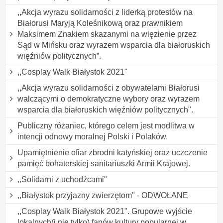
,,Akcja wyrazu solidarności z liderką protestów na
Białorusi Maryją Koleśnikową oraz prawnikiem
Maksimem Znakiem skazanymi na więzienie przez
Sąd w Mińsku oraz wyrazem wsparcia dla białoruskich
więźniów politycznych”.
,,Cosplay Walk Białystok 2021"
,,Akcja wyrazu solidarności z obywatelami Białorusi
walczącymi o demokratyczne wybory oraz wyrazem
wsparcia dla białoruskich więźniów politycznych".
Publiczny różaniec, którego celem jest modlitwa w
intencji odnowy moralnej Polski i Polaków.
Upamiętnienie ofiar zbrodni katyńskiej oraz uczczenie
pamięć bohaterskiej sanitariuszki Armii Krajowej.
,,Solidarni z uchodźcami"
,,Białystok przyjazny zwierzętom" - ODWOŁANE
,,Cosplay Walk Białystok 2021". Grupowe wyjście
lokalnych(i nie tylko) fanów kultury popularnej w