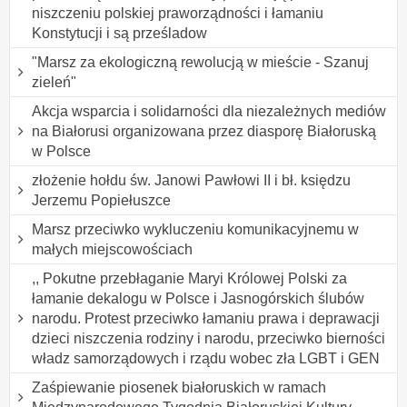
niszczeniu polskiej praworządności i łamaniu
Konstytucji i są prześladow
"Marsz za ekologiczną rewolucją w mieście - Szanuj
zieleń"
Akcja wsparcia i solidarności dla niezależnych mediów
na Białorusi organizowana przez diasporę Białoruską
w Polsce
złożenie hołdu św. Janowi Pawłowi II i bł. księdzu
Jerzemu Popiełuszce
Marsz przeciwko wykluczeniu komunikacyjnemu w
małych miejscowościach
,, Pokutne przebłaganie Maryi Królowej Polski za
łamanie dekalogu w Polsce i Jasnogórskich ślubów
narodu. Protest przeciwko łamaniu prawa i deprawacji
dzieci niszczenia rodziny i narodu, przeciwko bierności
władz samorządowych i rządu wobec zła LGBT i GEN
Zaśpiewanie piosenek białoruskich w ramach