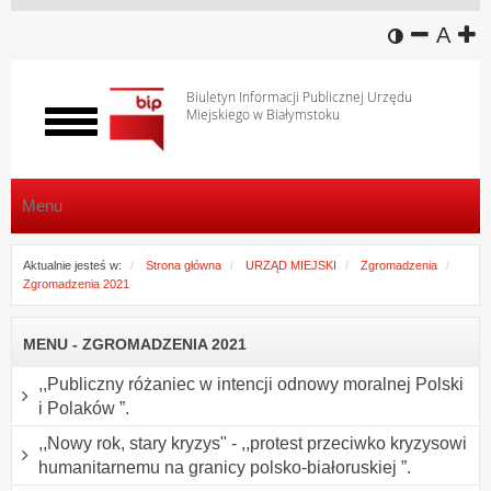
wersja k
zmniej
domy
z
A
Biuletyn Informacji Publicznej Urzędu
Miejskiego w Białymstoku
Włącz
menu
Menu
Aktualnie jesteś w:
Strona główna
URZĄD MIEJSKI
Zgromadzenia
Zgromadzenia 2021
MENU - ZGROMADZENIA 2021
,,Publiczny różaniec w intencji odnowy moralnej Polski
i Polaków ”.
,,Nowy rok, stary kryzys" - ,,protest przeciwko kryzysowi
humanitarnemu na granicy polsko-białoruskiej ”.