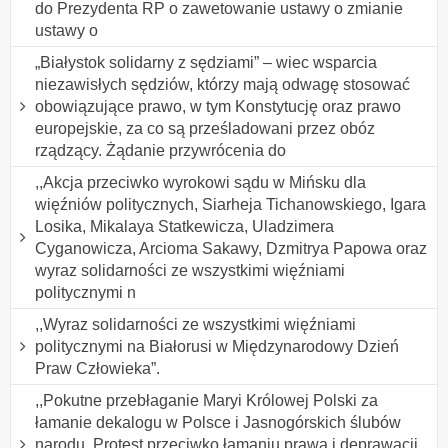
do Prezydenta RP o zawetowanie ustawy o zmianie
ustawy o
„Białystok solidarny z sędziami” – wiec wsparcia
niezawisłych sędziów, którzy mają odwagę stosować
obowiązujące prawo, w tym Konstytucję oraz prawo
europejskie, za co są prześladowani przez obóz
rządzący. Żądanie przywrócenia do
,,Akcja przeciwko wyrokowi sądu w Mińsku dla
więźniów politycznych, Siarheja Tichanowskiego, Igara
Losika, Mikalaya Statkewicza, Uladzimera
Cyganowicza, Arcioma Sakawy, Dzmitrya Papowa oraz
wyraz solidarności ze wszystkimi więźniami
politycznymi n
,,Wyraz solidarności ze wszystkimi więźniami
politycznymi na Białorusi w Międzynarodowy Dzień
Praw Człowieka”.
,,Pokutne przebłaganie Maryi Królowej Polski za
łamanie dekalogu w Polsce i Jasnogórskich ślubów
narodu. Protest przeciwko łamaniu prawa i deprawacji