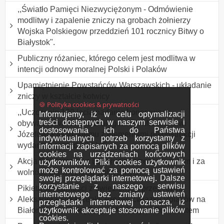
,,Światło Pamięci Niezwyciężonym - Odmówienie
modlitwy i zapalenie zniczy na grobach żołnierzy
Wojska Polskiegow przeddzień 101 rocznicy Bitwy o
Białystok".
Publiczny różaniec, którego celem jest modlitwa w
intencji odnowy moralnej Polski i Polaków
Upamiętnienie Powstańców Warszawskich - układanie
zniczy w kształcie kotwicy
🍪 Polityka cookies & prywatności
,,Uczczenie 100 lecia nadania honorowego
Informujemy, iż w celu optymalizacji
treści dostępnych w naszym serwisie i
obywatelstwa miasta Białegostoku Marszałkowi
dostosowania ich do Państwa
Józefowi Piłsudskiemu z elementami rekonstrukcji
indywidualnych potrzeb korzystamy z
wydarzeń sprzed 100 lat"
informacji zapisanych za pomocą plików
cookies na urządzeniach końcowych
Akcja Solidarności z Białorusią, przeciw torturom i za
użytkowników. Pliki cookies użytkownik
może kontrolować za pomocą ustawień
wolność dla więźniów politycznych.
swojej przeglądarki internetowej. Dalsze
korzystanie z naszego serwisu
Pikieta solidarności z uwięzionymi przez reżim
internetowego bez zmiany ustawień
Aleksandra Łukaszenki, Prezes Związku Polaków na
przeglądarki internetowej oznacza, iż
użytkownik akceptuje stosowanie plików
Białorusi Andżeliką Borys i Andrzejem Poczobutem
cookies.