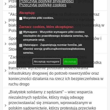
Przeczytaj politykę prywatności
Przejście z banerem i balonami w celu "promocji"
Przeczytaj politykę cookies
zbiórki na leczenie chorego dziecka.
Akceptuję:
"Akcja na rocznicę wyborów na Białorusi oraz wyraz
Wszystkie pliki cookies.
poparcia protestów solidarnościowych z narodem
białoruskim organizowana przez diasporę białoruską w
Zaznacz cookies, które akceptujesz:
Polsce"
Wymagane - Wszystkie wymagane pliki cookies
niezbędne do prawidłowego działania serwisu, np.
Spotkanie otwarte , m. in. dla członków, sympatyków i
utrzymanie sesji.
osób zainteresowanych dołączeniem do
Ułatwiające - Zapamiętują rozmiar fontów, jak
Stowarzyszenia Polska 2050
również wersję graficzną/kontrastową/tekstową
serwisu.
"Zademonstrowanie obecności w przestrzeni
Akceptuję wymagane
Akceptuję
publicznej rowerzystów, promocja roweru jako środka
transportu, wyrażenie postulatu dostosowania
infrastruktury drogowej do potrzeb rowerzystów oraz
konieczności działania na rzecz ich bezpieczeństwa w
ruchu drogo
„Białystok solidarny z sędziami” – wiec wsparcia
niezależnych sędziów, którzy mają odwagę
przeciwstawiać się zmianom, wprowadzanym w
polskim sądownictwie, którzy protestują przeciwko