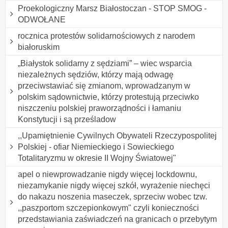
Proekologiczny Marsz Białostoczan - STOP SMOG -
ODWOŁANE
rocznica protestów solidarnościowych z narodem
białoruskim
„Białystok solidarny z sędziami” – wiec wsparcia
niezależnych sędziów, którzy mają odwagę
przeciwstawiać się zmianom, wprowadzanym w
polskim sądownictwie, którzy protestują przeciwko
niszczeniu polskiej praworządności i łamaniu
Konstytucji i są prześladow
,,Upamiętnienie Cywilnych Obywateli Rzeczypospolitej
Polskiej - ofiar Niemieckiego i Sowieckiego
Totalitaryzmu w okresie II Wojny Światowej"
apel o niewprowadzanie nigdy więcej lockdownu,
niezamykanie nigdy więcej szkół, wyrażenie niechęci
do nakazu noszenia maseczek, sprzeciw wobec tzw.
,,paszportom szczepionkowym" czyli konieczności
przedstawiania zaświadczeń na granicach o przebytym