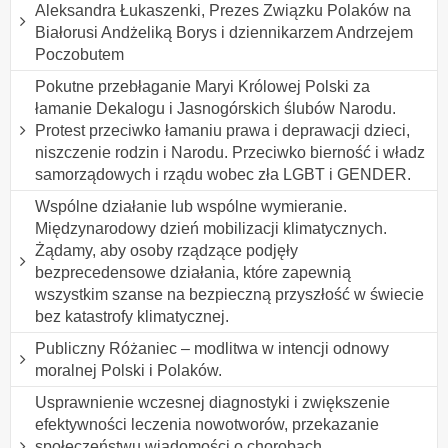
Aleksandra Łukaszenki, Prezes Związku Polaków na
Białorusi Andżeliką Borys i dziennikarzem Andrzejem
Poczobutem
Pokutne przebłaganie Maryi Królowej Polski za
łamanie Dekalogu i Jasnogórskich ślubów Narodu.
Protest przeciwko łamaniu prawa i deprawacji dzieci,
niszczenie rodzin i Narodu. Przeciwko bierność i władz
samorządowych i rządu wobec zła LGBT i GENDER.
Wspólne działanie lub wspólne wymieranie.
Międzynarodowy dzień mobilizacji klimatycznych.
Żądamy, aby osoby rządzące podjęły
bezprecedensowe działania, które zapewnią
wszystkim szanse na bezpieczną przyszłość w świecie
bez katastrofy klimatycznej.
Publiczny Różaniec – modlitwa w intencji odnowy
moralnej Polski i Polaków.
Usprawnienie wczesnej diagnostyki i zwiększenie
efektywności leczenia nowotworów, przekazanie
społeczeństwu wiadomości o chorobach