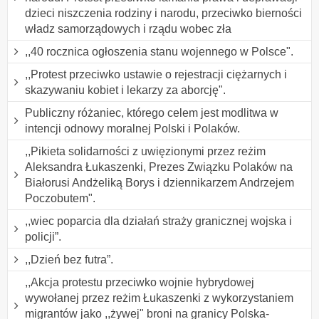
dzieci niszczenia rodziny i narodu, przeciwko bierności
władz samorządowych i rządu wobec zła
,,40 rocznica ogłoszenia stanu wojennego w Polsce".
,,Protest przeciwko ustawie o rejestracji ciężarnych i
skazywaniu kobiet i lekarzy za aborcję".
Publiczny różaniec, którego celem jest modlitwa w
intencji odnowy moralnej Polski i Polaków.
,,Pikieta solidarności z uwięzionymi przez reżim
Aleksandra Łukaszenki, Prezes Związku Polaków na
Białorusi Andżeliką Borys i dziennikarzem Andrzejem
Poczobutem".
,,wiec poparcia dla działań straży granicznej wojska i
policji”.
,,Dzień bez futra”.
,,Akcja protestu przeciwko wojnie hybrydowej
wywołanej przez reżim Łukaszenki z wykorzystaniem
migrantów jako ,,żywej" broni na granicy Polska-