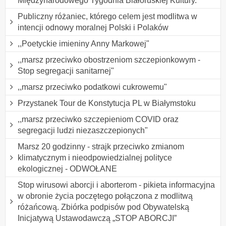
Międzynarodowego Tygodnia Białoruskiej Kultury.
Publiczny różaniec, którego celem jest modlitwa w
intencji odnowy moralnej Polski i Polaków
,,Poetyckie imieniny Anny Markowej"
,,marsz przeciwko obostrzeniom szczepionkowym -
Stop segregacji sanitarnej"
,,marsz przeciwko podatkowi cukrowemu"
Przystanek Tour de Konstytucja PL w Białymstoku
,,marsz przeciwko szczepieniom COVID oraz
segregacji ludzi niezaszczepionych"
Marsz 20 godzinny - strajk przeciwko zmianom
klimatycznym i nieodpowiedzialnej polityce
ekologicznej - ODWOŁANE
Stop wirusowi aborcji i aborterom - pikieta informacyjna
w obronie życia poczętego połączona z modlitwą
różańcową. Zbiórka podpisów pod Obywatelską
Inicjatywą Ustawodawczą „STOP ABORCJI”