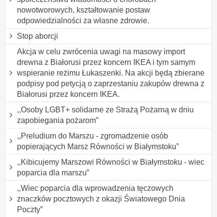
nowotworowych, kształtowanie postaw
odpowiedzialności za własne zdrowie.
Stop aborcji
Akcja w celu zwrócenia uwagi na masowy import
drewna z Białorusi przez koncern IKEA i tym samym
wspieranie reżimu Łukaszenki. Na akcji będą zbierane
podpisy pod petycją o zaprzestaniu zakupów drewna z
Białorusi przez koncern IKEA.
,,Osoby LGBT+ solidarne ze Strażą Pożarną w dniu
zapobiegania pożarom”
,,Preludium do Marszu - zgromadzenie osób
popierających Marsz Równości w Białymstoku”
,,Kibicujemy Marszowi Równości w Białymstoku - wiec
poparcia dla marszu”
,,Wiec poparcia dla wprowadzenia tęczowych
znaczków pocztowych z okazji Światowego Dnia
Poczty”