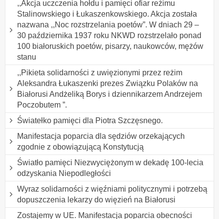
,,Akcja uczczenia hołdu i pamięci ofiar reżimu
Stalinowskiego i Łukaszenkowskiego. Akcja została
nazwana ,,Noc rozstrzelania poetów”. W dniach 29 –
30 października 1937 roku NKWD rozstrzelało ponad
100 białoruskich poetów, pisarzy, naukowców, mężów
stanu
,,Pikieta solidarności z uwięzionymi przez reżim
Aleksandra Łukaszenki prezes Związku Polaków na
Białorusi Andżeliką Borys i dziennikarzem Andrzejem
Poczobutem ”.
Światełko pamięci dla Piotra Szczęsnego.
Manifestacja poparcia dla sędziów orzekających
zgodnie z obowiązującą Konstytucją
Światło pamięci Niezwyciężonym w dekadę 100-lecia
odzyskania Niepodległości
Wyraz solidarności z więźniami politycznymi i potrzebą
dopuszczenia lekarzy do więzień na Białorusi
Zostajemy w UE. Manifestacja poparcia obecności