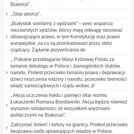
Białoruś”.
,,Stop aborcji".
„Białystok solidarny z sędziami” – wiec wsparcia
niezawisłych sędziów, którzy mają odwagę stosować
obowiązujące prawo, w tym Konstytucję oraz prawo
europejskie, za co są prześladowani przez obóz
rządzący. Żądanie przywrócenia do
,, Pokutne przebłaganie Maryi Królowej Polski za
łamanie dekalogu w Polsce i Jasnogórskich ślubów
narodu. Protest przeciwko łamaniu prawa i deprawacji
dzieci niszczenia rodziny i narodu, przeciwko bierności
władz samorządowych i rządu wobec zł
,,Akcja uczczenia hołdu i pamięci ofiar reżimu
Łukaszenki Romana Bondarenki. Akcja będzie również
wyrazem solidarności ze wszystkimi więźniami
politycznymi na Białorusi”.
Zatrzymać śmierć i tortury na granicy. Protest przeciwko
bezprawiu osób sprawujących władzę w Polsce.