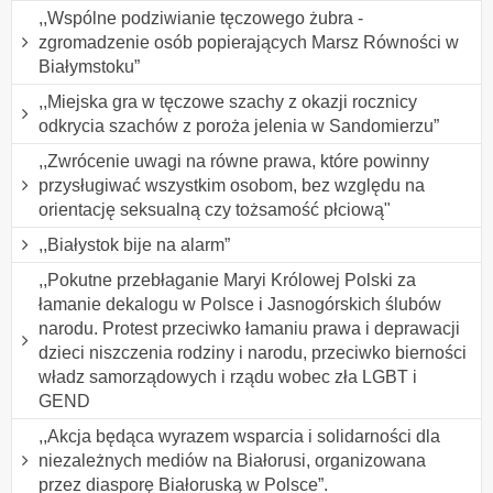
,,Wspólne podziwianie tęczowego żubra -
zgromadzenie osób popierających Marsz Równości w
Białymstoku”
,,Miejska gra w tęczowe szachy z okazji rocznicy
odkrycia szachów z poroża jelenia w Sandomierzu”
,,Zwrócenie uwagi na równe prawa, które powinny
przysługiwać wszystkim osobom, bez względu na
orientację seksualną czy tożsamość płciową"
,,Białystok bije na alarm”
,,Pokutne przebłaganie Maryi Królowej Polski za
łamanie dekalogu w Polsce i Jasnogórskich ślubów
narodu. Protest przeciwko łamaniu prawa i deprawacji
dzieci niszczenia rodziny i narodu, przeciwko bierności
władz samorządowych i rządu wobec zła LGBT i
GEND
,,Akcja będąca wyrazem wsparcia i solidarności dla
niezależnych mediów na Białorusi, organizowana
przez diasporę Białoruską w Polsce”.