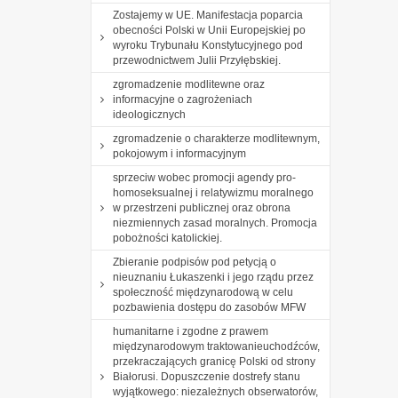
Zostajemy w UE. Manifestacja poparcia
obecności Polski w Unii Europejskiej po
wyroku Trybunału Konstytucyjnego pod
przewodnictwem Julii Przyłębskiej.
zgromadzenie modlitewne oraz
informacyjne o zagrożeniach
ideologicznych
zgromadzenie o charakterze modlitewnym,
pokojowym i informacyjnym
sprzeciw wobec promocji agendy pro-
homoseksualnej i relatywizmu moralnego
w przestrzeni publicznej oraz obrona
niezmiennych zasad moralnych. Promocja
pobożności katolickiej.
Zbieranie podpisów pod petycją o
nieuznaniu Łukaszenki i jego rządu przez
społeczność międzynarodową w celu
pozbawienia dostępu do zasobów MFW
humanitarne i zgodne z prawem
międzynarodowym traktowanieuchodźców,
przekraczających granicę Polski od strony
Białorusi. Dopuszczenie dostrefy stanu
wyjątkowego: niezależnych obserwatorów,