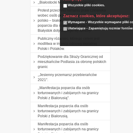
,,Białostocki Marsz Niepodległości".
Wszystkie pliki cookies.
Protest przeciwko łamaniu praw człowieka
wobec osób przekraczających granicę
Zaznacz cookies, które akceptujesz:
polsko – białoruską oraz manifestacja
Wymagane - Wszystkie wymagane pliki coo
poparcia dla stanowiska Rady Miasta
Ułatwiające - Zapamiętują rozmiar fontów
Białystok dotyczącego tej sprawy.
Publiczny różaniec, którego celem jest
modlitwa w intencji odnowy moralnej
Polski i Polaków.
Podziękowanie dla Straży Granicznej od
mieszkańców Podlasia za obronę polskich
granic
,,Jesienny przemarsz przebierańców
2021".
,,Manifestacja poparcia dla osób
torturowanych i zabijanych na granicy
Polski z Białorusią".
Manifestacja poparcia dla osób
torturowanych i zabijanych na granicy
Polski z Białorusią.
Manifestacja poparcia dla osób
torturowanych i zabijanych na granicy