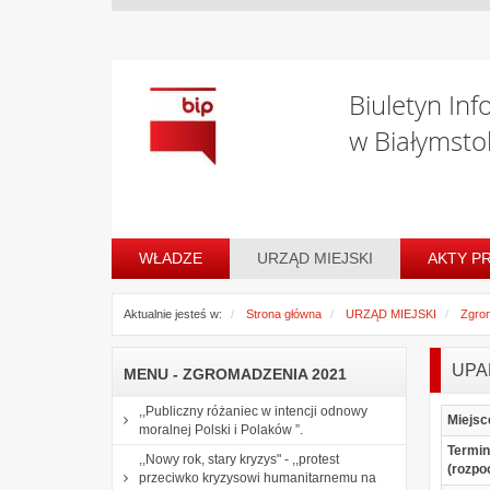
Biuletyn Inf
w Białymsto
WŁADZE
URZĄD MIEJSKI
AKTY P
Aktualnie jesteś w:
Strona główna
URZĄD MIEJSKI
Zgro
UPA
MENU - ZGROMADZENIA 2021
,,Publiczny różaniec w intencji odnowy
Miejsc
moralnej Polski i Polaków ”.
Termin
,,Nowy rok, stary kryzys" - ,,protest
(rozpo
przeciwko kryzysowi humanitarnemu na