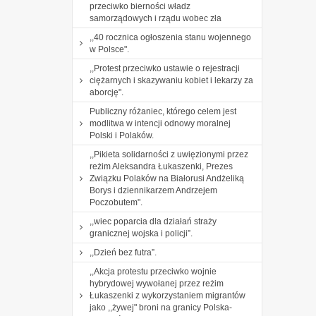
przeciwko bierności władz
samorządowych i rządu wobec zła
,,40 rocznica ogłoszenia stanu wojennego
w Polsce".
,,Protest przeciwko ustawie o rejestracji
ciężarnych i skazywaniu kobiet i lekarzy za
aborcję".
Publiczny różaniec, którego celem jest
modlitwa w intencji odnowy moralnej
Polski i Polaków.
,,Pikieta solidarności z uwięzionymi przez
reżim Aleksandra Łukaszenki, Prezes
Związku Polaków na Białorusi Andżeliką
Borys i dziennikarzem Andrzejem
Poczobutem".
,,wiec poparcia dla działań straży
granicznej wojska i policji”.
,,Dzień bez futra”.
,,Akcja protestu przeciwko wojnie
hybrydowej wywołanej przez reżim
Łukaszenki z wykorzystaniem migrantów
jako ,,żywej" broni na granicy Polska-