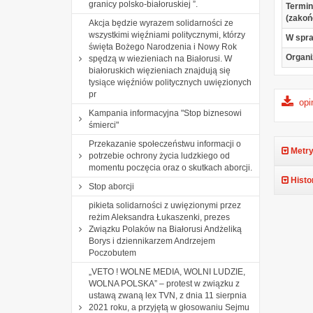
granicy polsko-białoruskiej ”.
Termin
(zakoń
Akcja będzie wyrazem solidarności ze
wszystkimi więźniami politycznymi, którzy
W spr
święta Bożego Narodzenia i Nowy Rok
Organi
spędzą w wiezieniach na Białorusi. W
białoruskich więzieniach znajdują się
tysiące więźniów politycznych uwięzionych
pr
opi
Kampania informacyjna "Stop biznesowi
śmierci"
Przekazanie społeczeństwu informacji o
Metry
potrzebie ochrony życia ludzkiego od
momentu poczęcia oraz o skutkach aborcji.
Histo
Stop aborcji
pikieta solidarności z uwięzionymi przez
reżim Aleksandra Łukaszenki, prezes
Związku Polaków na Białorusi Andżeliką
Borys i dziennikarzem Andrzejem
Poczobutem
„VETO ! WOLNE MEDIA, WOLNI LUDZIE,
WOLNA POLSKA” – protest w związku z
ustawą zwaną lex TVN, z dnia 11 sierpnia
2021 roku, a przyjętą w głosowaniu Sejmu