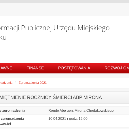
ormacji Publicznej Urzędu Miejskiego
ku
RAWNE
FINANSE
POSTĘPOWANIA
ROZWÓJ GM
madzenia
Zgromadzenia 2021
MIĘTNIENIE ROCZNICY ŚMIERCI ABP MIRONA
e zgromadzenia
Rondo Abp gen. Mirona Chodakowskiego
 zgromadzenia
10.04.2021 r godz. 12.00
częcie)