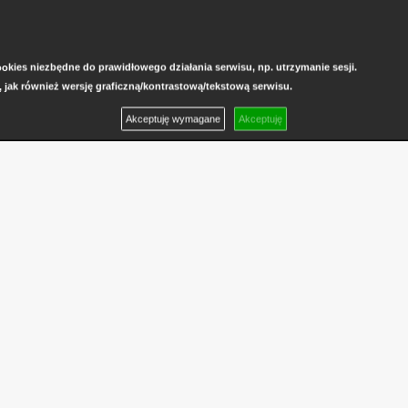
kies niezbędne do prawidłowego działania serwisu, np. utrzymanie sesji.
, jak również wersję graficzną/kontrastową/tekstową serwisu.
Akceptuję wymagane
Akceptuję