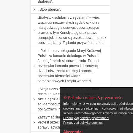
Białoruś”.
,,Stop aborcji".
„Białystok solidarny z sędziami” – wiec
wsparcia niezawisłych sędziów, którzy
mają odwagę stosować obowiązujące
prawo, w tym Konstytucję oraz prawo
europejskie, za co są prześladowani przez
obóz rządzący. Żądanie przywrócenia do
,, Pokutne przebłaganie Maryi Królowej
Polski za łamanie dekalogu w Polsce i
Jasnogórskich ślubów narodu. Protest
przeciwko łamaniu prawa i deprawacji
dzieci niszczenia rodziny i narodu,
przeciwko bierności władz
samorządowych i rządu wobec zł
,,Akcja uczczenia hołdu i pamięci ofiar
reżimu Łukaszenki Romana Bondarenki.
🍪 Polityka cookies & prywatności
Akcja będzie również wyrazem
Informujemy, iż w celu optymalizacji treści d
solidarności ze wszystkimi więźniami
cookies na urządzeniach końcowych użytkowni
politycznymi na Białorusi”.
serwisu internetowego bez zmiany ustawień prze
Zatrzymać śmierć i tortury na granicy.
Przeczytaj politykę prywatności
Protest przeciwko bezprawiu osób
Przeczytaj politykę cookies
sprawujących władzę w Polsce.
Akceptuję: