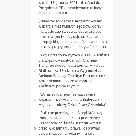
w dniu 17 grudnia 2021 roku. Apel do
Prezydenta RP o zawetowanie ustawy o
zmianie ustawy o
„Białystok solidarny z sędziami” – wiec
wsparcia niezawisłych sędziów, którzy
mają odwagę stosować obowiązujące
prawo, w tym Konstytucję oraz prawo
europejskie, za co są prześladowani przez
obóz rządzący. Żądanie przywrócenia do
,,Akcja przeciwko wyrokowi sądu w Mińsku
dla więźniów politycznych, Siarheja
Tichanowskiego, Igara Losika, Mikalaya
Statkewicza, Uladzimera Cyganowicza,
Arcioma Sakawy, Dzmitrya Papowa oraz
wyraz solidarności ze wszystkimi
więźniami politycznymi n
,,Wyraz solidarności ze wszystkimi
więźniami politycznymi na Białorusi w
Międzynarodowy Dzień Praw Człowieka”.
,,Pokutne przebłaganie Maryi Królowej
Polski za łamanie dekalogu w Polsce i
Jasnogórskich ślubów narodu. Protest
przeciwko łamaniu prawa i deprawacji
dzieci niszczenia rodziny i narodu,