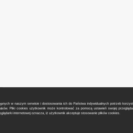
ostępnych w naszym serwisie i dostosowania ich do Państwa indywidualnych potrzeb korzy
ków. Pliki cookies użytkownik może kontrolować za pomocą ustawień swojej przeglądark
glądarki internetowej oznacza, iż użytkownik akceptuje stosowanie plików cookies.