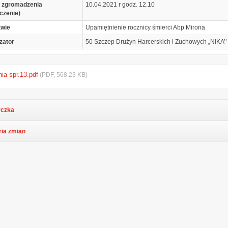
 zgromadzenia
10.04.2021 r godz. 12.10
czenie)
awie
Upamiętnienie rocznicy śmierci Abp Mirona
zator
50 Szczep Drużyn Harcerskich i Zuchowych „NIKA’’ 
nia spr.13.pdf
(PDF, 568.23 KB)
czka
ria zmian