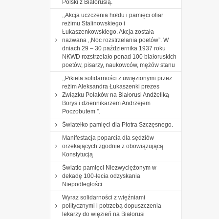
Polski z Białorusią.
,,Akcja uczczenia hołdu i pamięci ofiar
reżimu Stalinowskiego i
Łukaszenkowskiego. Akcja została
nazwana ,,Noc rozstrzelania poetów”. W
dniach 29 – 30 października 1937 roku
NKWD rozstrzelało ponad 100 białoruskich
poetów, pisarzy, naukowców, mężów stanu
,,Pikieta solidarności z uwięzionymi przez
reżim Aleksandra Łukaszenki prezes
Związku Polaków na Białorusi Andżeliką
Borys i dziennikarzem Andrzejem
Poczobutem ”.
Światełko pamięci dla Piotra Szczęsnego.
Manifestacja poparcia dla sędziów
orzekających zgodnie z obowiązującą
Konstytucją
Światło pamięci Niezwyciężonym w
dekadę 100-lecia odzyskania
Niepodległości
Wyraz solidarności z więźniami
politycznymi i potrzebą dopuszczenia
lekarzy do więzień na Białorusi