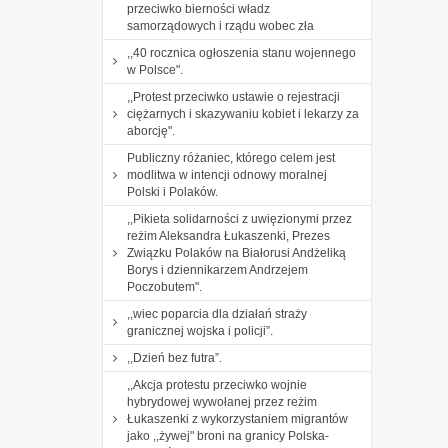
przeciwko bierności władz
samorządowych i rządu wobec zła
,,40 rocznica ogłoszenia stanu wojennego
w Polsce".
,,Protest przeciwko ustawie o rejestracji
ciężarnych i skazywaniu kobiet i lekarzy za
aborcję".
Publiczny różaniec, którego celem jest
modlitwa w intencji odnowy moralnej
Polski i Polaków.
,,Pikieta solidarności z uwięzionymi przez
reżim Aleksandra Łukaszenki, Prezes
Związku Polaków na Białorusi Andżeliką
Borys i dziennikarzem Andrzejem
Poczobutem".
,,wiec poparcia dla działań straży
granicznej wojska i policji”.
,,Dzień bez futra”.
,,Akcja protestu przeciwko wojnie
hybrydowej wywołanej przez reżim
Łukaszenki z wykorzystaniem migrantów
jako ,,żywej" broni na granicy Polska-