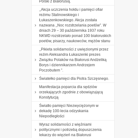
Polski z Białorusią.
,,Akcja uczczenia hołdu i pamięci ofiar
reżimu Stalinowskiego i
Łukaszenkowskiego. Akcja została
nazwana ,,Noc rozstrzelania poetów”. W
dniach 29 – 30 października 1937 roku
NKWD rozstrzelało ponad 100 białoruskich
poetów, pisarzy, naukowców, mężów stanu
,,Pikieta solidarności z uwięzionymi przez
reżim Aleksandra Łukaszenki prezes
Związku Polaków na Białorusi Andżeliką
Borys i dziennikarzem Andrzejem
Poczobutem ”.
Światełko pamięci dla Piotra Szczęsnego.
Manifestacja poparcia dla sędziów
orzekających zgodnie z obowiązującą
Konstytucją
Światło pamięci Niezwyciężonym w
dekadę 100-lecia odzyskania
Niepodległości
Wyraz solidarności z więźniami
politycznymi i potrzebą dopuszczenia
lekarzy do więzień na Białorusi