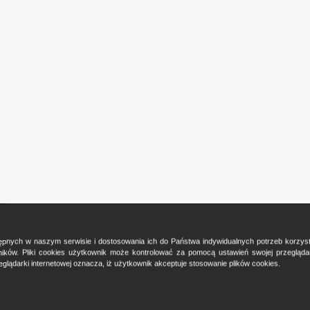
ostępnych w naszym serwisie i dostosowania ich do Państwa indywidualnych potrzeb korzy
ków. Pliki cookies użytkownik może kontrolować za pomocą ustawień swojej przeglądark
glądarki internetowej oznacza, iż użytkownik akceptuje stosowanie plików cookies.