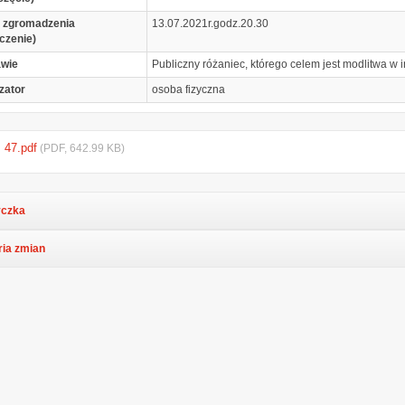
 zgromadzenia
13.07.2021r.godz.20.30
czenie)
awie
Publiczny różaniec, którego celem jest modlitwa w 
zator
osoba fizyczna
. 47.pdf
(PDF, 642.99 KB)
czka
ria zmian