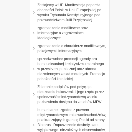
Zostajemy w UE. Manifestacja poparcia
obecności Polski w Unii Europejskiej po
wyroku Trybunału Konstytucyjnego pod
przewodnictwem Julii Przyłębskiej.
zgromadzenie modlitewne oraz
informacyjne o zagrożeniach
ideologicznych
zgromadzenie o charakterze modlitewnym,
pokojowym i informacyjnym
sprzeciw wobec promocji agendy pro-
homoseksualnej i relatywizmu moralnego
w przestrzeni publicznej oraz obrona
niezmiennych zasad moralnych. Promocja
pobożności katolickiej.
Zbieranie podpisów pod petycją o
nieuznaniu Łukaszenki i jego rządu przez
społeczność międzynarodową w celu
pozbawienia dostępu do zasobów MFW
humanitarne i zgodne z prawem
międzynarodowym traktowanieuchodźców,
przekraczających granicę Polski od strony
Białorusi. Dopuszczenie dostrefy stanu
wyjątkowego: niezależnych obserwatorów,