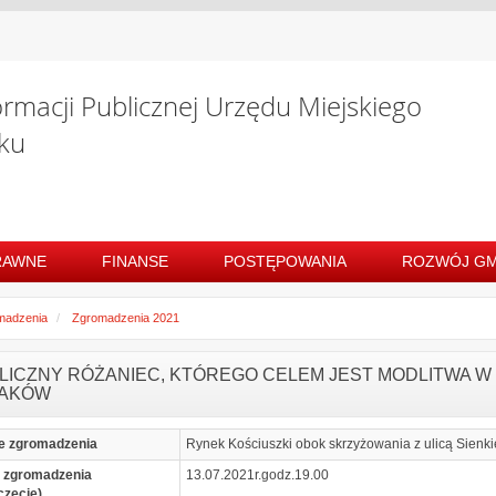
ormacji Publicznej Urzędu Miejskiego
ku
RAWNE
FINANSE
POSTĘPOWANIA
ROZWÓJ GM
madzenia
Zgromadzenia 2021
LICZNY RÓŻANIEC, KTÓREGO CELEM JEST MODLITWA W 
AKÓW
e zgromadzenia
Rynek Kościuszki obok skrzyżowania z ulicą Sienk
 zgromadzenia
13.07.2021r.godz.19.00
częcie)