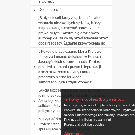
Białoruś”.
,,Stop aborcji".
„Białystok solidarny z sędziami” – wiec
wsparcia niezawisłych sędziów, którzy
mają odwagę stosować obowiązujące
prawo, w tym Konstytucję oraz prawo
europejskie, za co są prześladowani przez
obóz rządzący. Żądanie przywrócenia do
,, Pokutne przebłaganie Maryi Królowej
Polski za łamanie dekalogu w Polsce i
Jasnogórskich ślubów narodu. Protest
przeciwko łamaniu prawa i deprawacji
dzieci niszczenia rodziny i narodu,
przeciwko bierności władz
samorządowych i rządu wobec zł
,,Akcja uczczenia hołdu i pamięci ofiar
reżimu Łukaszenki Romana Bondarenki.
🍪 Polityka cookies & prywatności
Akcja będzie również wyrazem
Informujemy, iż w celu optymalizacji treści d
solidarności ze wszystkimi więźniami
cookies na urządzeniach końcowych użytkowni
politycznymi na Białorusi”.
serwisu internetowego bez zmiany ustawień prze
Zatrzymać śmierć i tortury na granicy.
Przeczytaj politykę prywatności
Protest przeciwko bezprawiu osób
Przeczytaj politykę cookies
sprawujących władzę w Polsce.
Akceptuję: