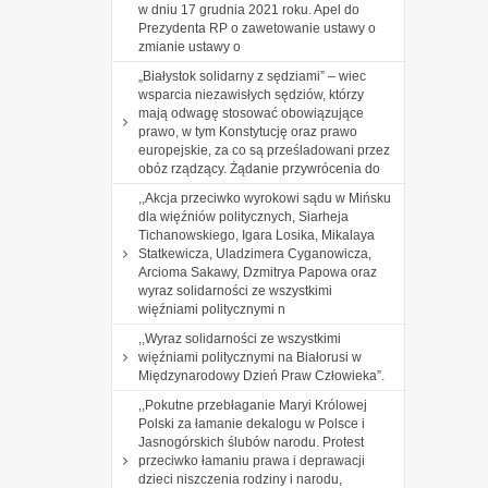
w dniu 17 grudnia 2021 roku. Apel do
Prezydenta RP o zawetowanie ustawy o
zmianie ustawy o
„Białystok solidarny z sędziami” – wiec
wsparcia niezawisłych sędziów, którzy
mają odwagę stosować obowiązujące
prawo, w tym Konstytucję oraz prawo
europejskie, za co są prześladowani przez
obóz rządzący. Żądanie przywrócenia do
,,Akcja przeciwko wyrokowi sądu w Mińsku
dla więźniów politycznych, Siarheja
Tichanowskiego, Igara Losika, Mikalaya
Statkewicza, Uladzimera Cyganowicza,
Arcioma Sakawy, Dzmitrya Papowa oraz
wyraz solidarności ze wszystkimi
więźniami politycznymi n
,,Wyraz solidarności ze wszystkimi
więźniami politycznymi na Białorusi w
Międzynarodowy Dzień Praw Człowieka”.
,,Pokutne przebłaganie Maryi Królowej
Polski za łamanie dekalogu w Polsce i
Jasnogórskich ślubów narodu. Protest
przeciwko łamaniu prawa i deprawacji
dzieci niszczenia rodziny i narodu,