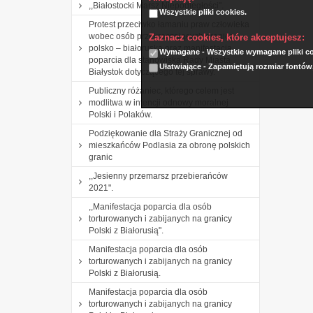
,,Białostocki Marsz Niepodległości".
Wszystkie pliki cookies.
Protest przeciwko łamaniu praw człowieka
wobec osób przekraczających granicę
Zaznacz cookies, które akceptujesz:
polsko – białoruską oraz manifestacja
Wymagane - Wszystkie wymagane pliki coo
poparcia dla stanowiska Rady Miasta
Ułatwiające - Zapamiętują rozmiar fontów
Białystok dotyczącego tej sprawy.
Publiczny różaniec, którego celem jest
modlitwa w intencji odnowy moralnej
Polski i Polaków.
Podziękowanie dla Straży Granicznej od
mieszkańców Podlasia za obronę polskich
granic
,,Jesienny przemarsz przebierańców
2021".
,,Manifestacja poparcia dla osób
torturowanych i zabijanych na granicy
Polski z Białorusią".
Manifestacja poparcia dla osób
torturowanych i zabijanych na granicy
Polski z Białorusią.
Manifestacja poparcia dla osób
torturowanych i zabijanych na granicy