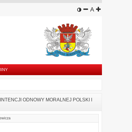
wersja kontrastowa
zmniejsz czcion
domyślny rozm
zwiększ czc
A
INY
INTENCJI ODNOWY MORALNEJ POLSKI I
iewicza