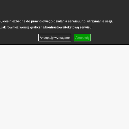
kies niezbędne do prawidłowego działania serwisu, np. utrzymanie sesji.
, jak również wersję graficzną/kontrastową/tekstową serwisu.
Akceptuję wymagane
Akceptuję