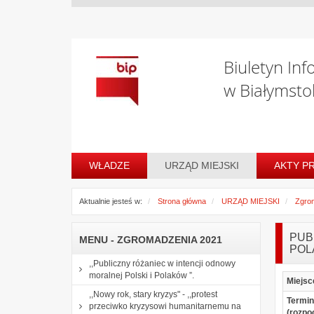
Biuletyn Inf
w Białymsto
WŁADZE
URZĄD MIEJSKI
AKTY P
Aktualnie jesteś w:
Strona główna
URZĄD MIEJSKI
Zgro
PUB
MENU - ZGROMADZENIA 2021
POL
,,Publiczny różaniec w intencji odnowy
moralnej Polski i Polaków ”.
Miejsc
,,Nowy rok, stary kryzys" - ,,protest
Termin
przeciwko kryzysowi humanitarnemu na
(rozpo