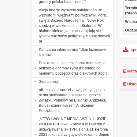
granicy polsko-białoruskiej ”.
Termin
Akcja będzie wyrazem solidarności ze
(zakoń
wszystkimi więźniami politycznymi, którzy
święta Bożego Narodzenia i Nowy Rok
W spr
spędzą w wiezieniach na Białorusi. W
Organi
białoruskich więzieniach znajdują się
tysiące więźniów politycznych uwięzionych
pr
Kampania informacyjna "Stop biznesowi
spr
śmierci"
Przekazanie społeczeństwu informacji o
potrzebie ochrony życia ludzkiego od
Metry
momentu poczęcia oraz o skutkach aborcji.
Stop aborcji
Histo
pikieta solidarności z uwięzionymi przez
reżim Aleksandra Łukaszenki, prezes
Związku Polaków na Białorusi Andżeliką
Borys i dziennikarzem Andrzejem
Poczobutem
„VETO ! WOLNE MEDIA, WOLNI LUDZIE,
WOLNA POLSKA” – protest w związku z
ustawą zwaną lex TVN, z dnia 11 sierpnia
2021 roku, a przyjętą w głosowaniu Sejmu