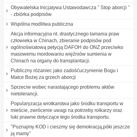
Obywatelska Inicjatywa Ustawodawcza " Stop aborcji "
- zbiórka podpisów
Wspólna modlitwa publiczna
Akcja informacyjna nt. drastycznego łamania praw
człowieka w Chinach, zbieranie podpisów pod
ogólnoświatową petycją DAFOH do ONZ przeciwko
masowemu mordowaniu więźniów sumienia w
Chinach na organy do transplantacji.
Publiczny różaniec jako zadośćuczynienie Bogu i
Matce Bożej za grzech aborcji
Sprzeciw wobec narastającego problemu aktów
nietolerancji.
Popularyzacja wrotkarstwa jako środku transportu w
mieście, zwrócenie uwagi na potrzeby rolkarzy oraz
luki prawne dotyczące tego środka transportu.
"Poznajmy KOD i cieszmy się demokracją,póki jeszcze
ją mamy"