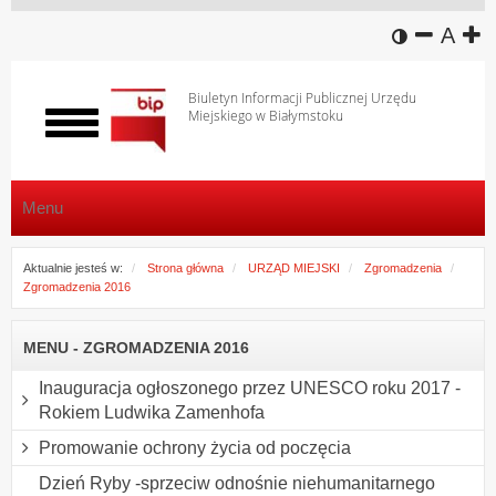
wersja k
zmniej
domy
z
A
Biuletyn Informacji Publicznej Urzędu
Miejskiego w Białymstoku
Włącz
menu
Menu
Aktualnie jesteś w:
Strona główna
URZĄD MIEJSKI
Zgromadzenia
Zgromadzenia 2016
MENU - ZGROMADZENIA 2016
Inauguracja ogłoszonego przez UNESCO roku 2017 -
Rokiem Ludwika Zamenhofa
Promowanie ochrony życia od poczęcia
Dzień Ryby -sprzeciw odnośnie niehumanitarnego