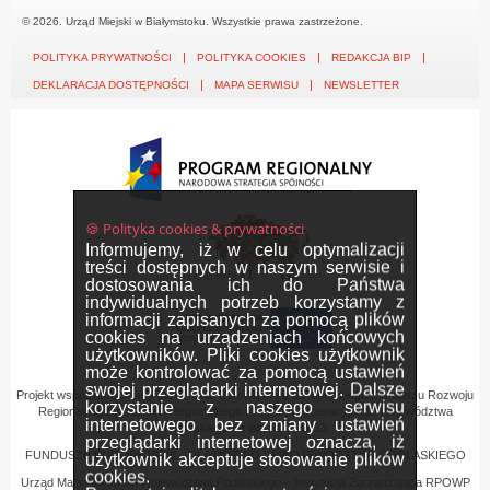
© 2026. Urząd Miejski w Białymstoku. Wszystkie prawa zastrzeżone.
POLITYKA PRYWATNOŚCI
POLITYKA COOKIES
REDAKCJA BIP
DEKLARACJA DOSTĘPNOŚCI
MAPA SERWISU
NEWSLETTER
🍪 Polityka cookies & prywatności
Informujemy, iż w celu optymalizacji
treści dostępnych w naszym serwisie i
dostosowania ich do Państwa
indywidualnych potrzeb korzystamy z
informacji zapisanych za pomocą plików
cookies na urządzeniach końcowych
użytkowników. Pliki cookies użytkownik
może kontrolować za pomocą ustawień
swojej przeglądarki internetowej. Dalsze
Projekt współfinansowany przez Unię Europejską z Europejskiego Funduszu Rozwoju
korzystanie z naszego serwisu
Regionalnego w ramach Regionalnego Programu Operacyjnego Województwa
internetowego bez zmiany ustawień
Podlaskiego na lata 2007-2013
przeglądarki internetowej oznacza, iż
FUNDUSZE EUROPEJSKIE - DLA ROZWOJU WOJEWÓDZTWA PODLASKIEGO
użytkownik akceptuje stosowanie plików
cookies.
Urząd Marszałkowski Województwa Podlaskiego – Instytucja Zarządzająca RPOWP