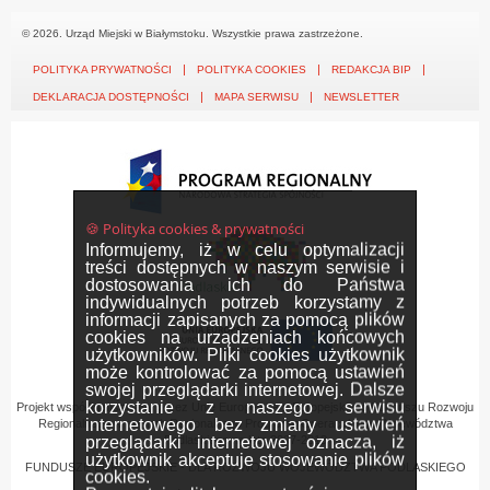
© 2026. Urząd Miejski w Białymstoku. Wszystkie prawa zastrzeżone.
POLITYKA PRYWATNOŚCI
POLITYKA COOKIES
REDAKCJA BIP
DEKLARACJA DOSTĘPNOŚCI
MAPA SERWISU
NEWSLETTER
🍪 Polityka cookies & prywatności
Informujemy, iż w celu optymalizacji
treści dostępnych w naszym serwisie i
dostosowania ich do Państwa
indywidualnych potrzeb korzystamy z
informacji zapisanych za pomocą plików
cookies na urządzeniach końcowych
użytkowników. Pliki cookies użytkownik
może kontrolować za pomocą ustawień
swojej przeglądarki internetowej. Dalsze
korzystanie z naszego serwisu
Projekt współfinansowany przez Unię Europejską z Europejskiego Funduszu Rozwoju
internetowego bez zmiany ustawień
Regionalnego w ramach Regionalnego Programu Operacyjnego Województwa
przeglądarki internetowej oznacza, iż
Podlaskiego na lata 2007-2013
użytkownik akceptuje stosowanie plików
FUNDUSZE EUROPEJSKIE - DLA ROZWOJU WOJEWÓDZTWA PODLASKIEGO
cookies.