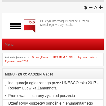
wersja k
zmniej
domy
z
A
Biuletyn Informacji Publicznej Urzędu
Miejskiego w Białymstoku
Włącz
menu
Menu
Aktualnie jesteś w:
Strona główna
URZĄD MIEJSKI
Zgromadzenia
Zgromadzenia 2016
MENU - ZGROMADZENIA 2016
Inauguracja ogłoszonego przez UNESCO roku 2017 -
Rokiem Ludwika Zamenhofa
Promowanie ochrony życia od poczęcia
Dzień Ryby -sprzeciw odnośnie niehumanitarnego