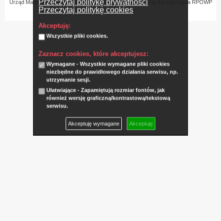
Przeczytaj politykę prywatności
Urząd Marszałkowski Województwa Podlaskiego – Instytucja Zarządzająca RPOWP
Przeczytaj politykę cookies
Akceptuję:
Wszystkie pliki cookies.
Zaznacz cookies, które akceptujesz:
Wymagane - Wszystkie wymagane pliki cookies
niezbędne do prawidłowego działania serwisu, np.
utrzymanie sesji.
Ułatwiające - Zapamiętują rozmiar fontów, jak
również wersję graficzną/kontrastową/tekstową
serwisu.
Akceptuję wymagane
Akceptuję