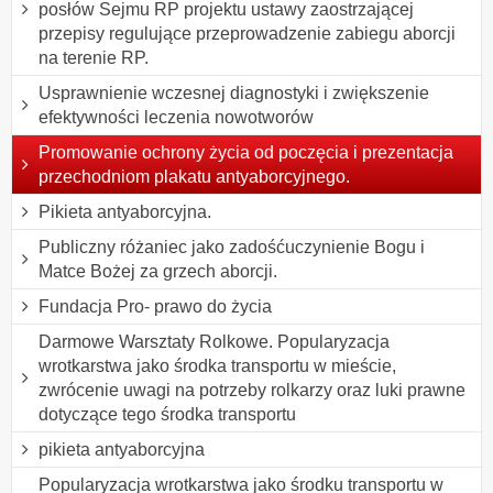
posłów Sejmu RP projektu ustawy zaostrzającej
przepisy regulujące przeprowadzenie zabiegu aborcji
na terenie RP.
Usprawnienie wczesnej diagnostyki i zwiększenie
efektywności leczenia nowotworów
Promowanie ochrony życia od poczęcia i prezentacja
przechodniom plakatu antyaborcyjnego.
Pikieta antyaborcyjna.
Publiczny różaniec jako zadośćuczynienie Bogu i
Matce Bożej za grzech aborcji.
Fundacja Pro- prawo do życia
Darmowe Warsztaty Rolkowe. Popularyzacja
wrotkarstwa jako środka transportu w mieście,
zwrócenie uwagi na potrzeby rolkarzy oraz luki prawne
dotyczące tego środka transportu
pikieta antyaborcyjna
Popularyzacja wrotkarstwa jako środku transportu w