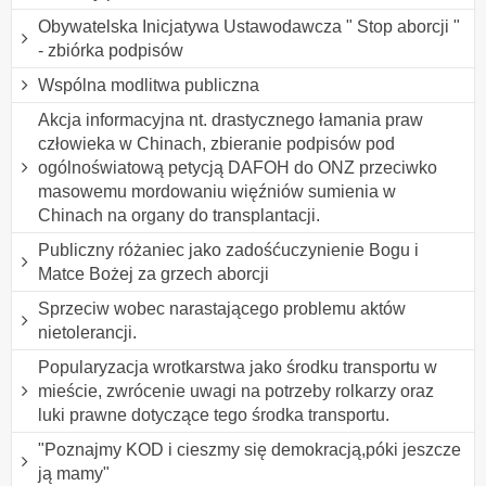
Obywatelska Inicjatywa Ustawodawcza " Stop aborcji "
- zbiórka podpisów
Wspólna modlitwa publiczna
Akcja informacyjna nt. drastycznego łamania praw
człowieka w Chinach, zbieranie podpisów pod
ogólnoświatową petycją DAFOH do ONZ przeciwko
masowemu mordowaniu więźniów sumienia w
Chinach na organy do transplantacji.
Publiczny różaniec jako zadośćuczynienie Bogu i
Matce Bożej za grzech aborcji
Sprzeciw wobec narastającego problemu aktów
nietolerancji.
Popularyzacja wrotkarstwa jako środku transportu w
mieście, zwrócenie uwagi na potrzeby rolkarzy oraz
luki prawne dotyczące tego środka transportu.
"Poznajmy KOD i cieszmy się demokracją,póki jeszcze
ją mamy"