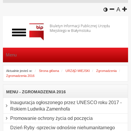
wersja k
zmniej
domy
z
A
Biuletyn Informacji Publicznej Urzędu
Miejskiego w Białymstoku
Włącz
menu
Menu
Aktualnie jesteś w:
Strona główna
URZĄD MIEJSKI
Zgromadzenia
Zgromadzenia 2016
MENU - ZGROMADZENIA 2016
Inauguracja ogłoszonego przez UNESCO roku 2017 -
Rokiem Ludwika Zamenhofa
Promowanie ochrony życia od poczęcia
Dzień Ryby -sprzeciw odnośnie niehumanitarnego