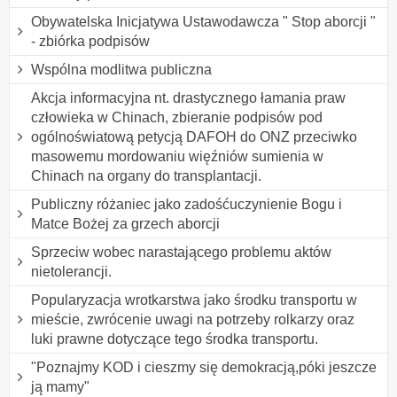
Obywatelska Inicjatywa Ustawodawcza " Stop aborcji "
- zbiórka podpisów
Wspólna modlitwa publiczna
Akcja informacyjna nt. drastycznego łamania praw
człowieka w Chinach, zbieranie podpisów pod
ogólnoświatową petycją DAFOH do ONZ przeciwko
masowemu mordowaniu więźniów sumienia w
Chinach na organy do transplantacji.
Publiczny różaniec jako zadośćuczynienie Bogu i
Matce Bożej za grzech aborcji
Sprzeciw wobec narastającego problemu aktów
nietolerancji.
Popularyzacja wrotkarstwa jako środku transportu w
mieście, zwrócenie uwagi na potrzeby rolkarzy oraz
luki prawne dotyczące tego środka transportu.
"Poznajmy KOD i cieszmy się demokracją,póki jeszcze
ją mamy"