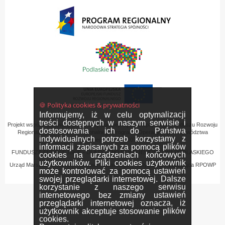
🍪 Polityka cookies & prywatności
Informujemy, iż w celu optymalizacji
treści dostępnych w naszym serwisie i
Projekt współfinansowany przez Unię Europejską z Europejskiego Funduszu Rozwoju
dostosowania ich do Państwa
Regionalnego w ramach Regionalnego Programu Operacyjnego Województwa
indywidualnych potrzeb korzystamy z
Podlaskiego na lata 2007-2013
informacji zapisanych za pomocą plików
FUNDUSZE EUROPEJSKIE - DLA ROZWOJU WOJEWÓDZTWA PODLASKIEGO
cookies na urządzeniach końcowych
użytkowników. Pliki cookies użytkownik
Urząd Marszałkowski Województwa Podlaskiego – Instytucja Zarządzająca RPOWP
może kontrolować za pomocą ustawień
swojej przeglądarki internetowej. Dalsze
korzystanie z naszego serwisu
internetowego bez zmiany ustawień
przeglądarki internetowej oznacza, iż
użytkownik akceptuje stosowanie plików
cookies.