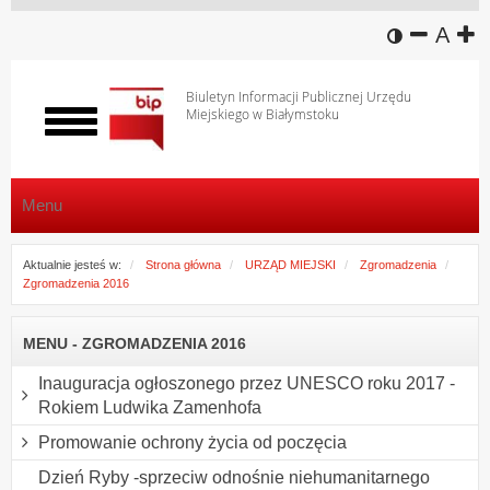
wersja k
zmniej
domy
z
A
Biuletyn Informacji Publicznej Urzędu
Miejskiego w Białymstoku
Włącz
menu
Menu
Aktualnie jesteś w:
Strona główna
URZĄD MIEJSKI
Zgromadzenia
Zgromadzenia 2016
MENU - ZGROMADZENIA 2016
Inauguracja ogłoszonego przez UNESCO roku 2017 -
Rokiem Ludwika Zamenhofa
Promowanie ochrony życia od poczęcia
Dzień Ryby -sprzeciw odnośnie niehumanitarnego