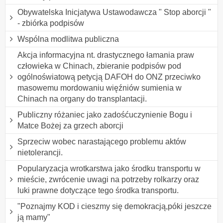
Obywatelska Inicjatywa Ustawodawcza " Stop aborcji "
- zbiórka podpisów
Wspólna modlitwa publiczna
Akcja informacyjna nt. drastycznego łamania praw
człowieka w Chinach, zbieranie podpisów pod
ogólnoświatową petycją DAFOH do ONZ przeciwko
masowemu mordowaniu więźniów sumienia w
Chinach na organy do transplantacji.
Publiczny różaniec jako zadośćuczynienie Bogu i
Matce Bożej za grzech aborcji
Sprzeciw wobec narastającego problemu aktów
nietolerancji.
Popularyzacja wrotkarstwa jako środku transportu w
mieście, zwrócenie uwagi na potrzeby rolkarzy oraz
luki prawne dotyczące tego środka transportu.
"Poznajmy KOD i cieszmy się demokracją,póki jeszcze
ją mamy"