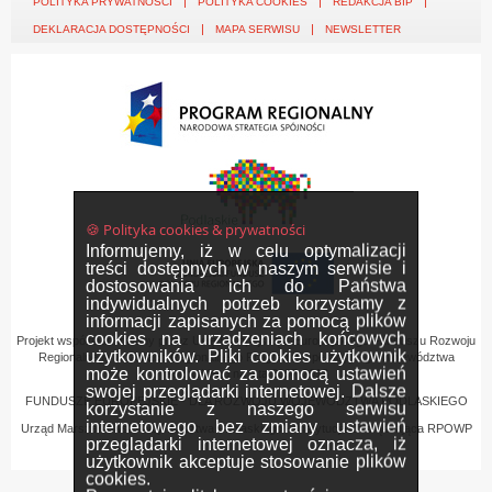
POLITYKA PRYWATNOŚCI
POLITYKA COOKIES
REDAKCJA BIP
DEKLARACJA DOSTĘPNOŚCI
MAPA SERWISU
NEWSLETTER
🍪 Polityka cookies & prywatności
Informujemy, iż w celu optymalizacji
treści dostępnych w naszym serwisie i
dostosowania ich do Państwa
indywidualnych potrzeb korzystamy z
informacji zapisanych za pomocą plików
cookies na urządzeniach końcowych
Projekt współfinansowany przez Unię Europejską z Europejskiego Funduszu Rozwoju
użytkowników. Pliki cookies użytkownik
Regionalnego w ramach Regionalnego Programu Operacyjnego Województwa
może kontrolować za pomocą ustawień
Podlaskiego na lata 2007-2013
swojej przeglądarki internetowej. Dalsze
FUNDUSZE EUROPEJSKIE - DLA ROZWOJU WOJEWÓDZTWA PODLASKIEGO
korzystanie z naszego serwisu
internetowego bez zmiany ustawień
Urząd Marszałkowski Województwa Podlaskiego – Instytucja Zarządzająca RPOWP
przeglądarki internetowej oznacza, iż
użytkownik akceptuje stosowanie plików
cookies.