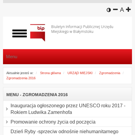
wersja k
zmniej
domy
z
A
Biuletyn Informacji Publicznej Urzędu
Miejskiego w Białymstoku
Włącz
menu
Menu
Aktualnie jesteś w:
Strona główna
URZĄD MIEJSKI
Zgromadzenia
Zgromadzenia 2016
MENU - ZGROMADZENIA 2016
Inauguracja ogłoszonego przez UNESCO roku 2017 -
Rokiem Ludwika Zamenhofa
Promowanie ochrony życia od poczęcia
Dzień Ryby -sprzeciw odnośnie niehumanitarnego