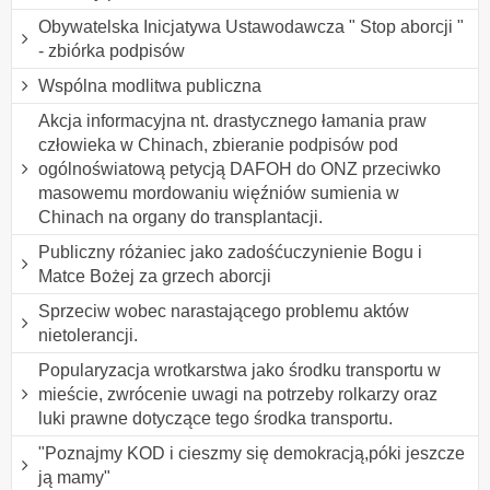
Obywatelska Inicjatywa Ustawodawcza " Stop aborcji "
- zbiórka podpisów
Wspólna modlitwa publiczna
Akcja informacyjna nt. drastycznego łamania praw
człowieka w Chinach, zbieranie podpisów pod
ogólnoświatową petycją DAFOH do ONZ przeciwko
masowemu mordowaniu więźniów sumienia w
Chinach na organy do transplantacji.
Publiczny różaniec jako zadośćuczynienie Bogu i
Matce Bożej za grzech aborcji
Sprzeciw wobec narastającego problemu aktów
nietolerancji.
Popularyzacja wrotkarstwa jako środku transportu w
mieście, zwrócenie uwagi na potrzeby rolkarzy oraz
luki prawne dotyczące tego środka transportu.
"Poznajmy KOD i cieszmy się demokracją,póki jeszcze
ją mamy"