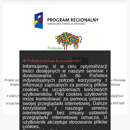
🍪 Polityka cookies & prywatności
Informujemy, iż w celu optymalizacji
treści dostępnych w naszym serwisie i
dostosowania ich do Państwa
indywidualnych potrzeb korzystamy z
Projekt współfinansowany przez Unię Europejską z Europejskiego Funduszu Rozwoju
informacji zapisanych za pomocą plików
Regionalnego w ramach Regionalnego Programu Operacyjnego Województwa
cookies na urządzeniach końcowych
Podlaskiego na lata 2007-2013
użytkowników. Pliki cookies użytkownik
FUNDUSZE EUROPEJSKIE - DLA ROZWOJU WOJEWÓDZTWA PODLASKIEGO
może kontrolować za pomocą ustawień
swojej przeglądarki internetowej. Dalsze
Urząd Marszałkowski Województwa Podlaskiego – Instytucja Zarządzająca RPOWP
korzystanie z naszego serwisu
internetowego bez zmiany ustawień
przeglądarki internetowej oznacza, iż
użytkownik akceptuje stosowanie plików
cookies.