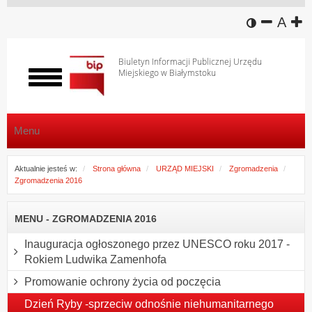
wersja k
zmniej
domy
z
A
Biuletyn Informacji Publicznej Urzędu
Miejskiego w Białymstoku
Włącz
menu
Menu
Aktualnie jesteś w:
Strona główna
URZĄD MIEJSKI
Zgromadzenia
Zgromadzenia 2016
MENU - ZGROMADZENIA 2016
Inauguracja ogłoszonego przez UNESCO roku 2017 -
Rokiem Ludwika Zamenhofa
Promowanie ochrony życia od poczęcia
Dzień Ryby -sprzeciw odnośnie niehumanitarnego