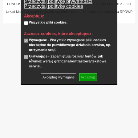
Przeczytaj politykę prywatności
FUNDUSZE EUROPEJSKIE - DLA ROZWOJU WOJEWÓDZTWA PODLASKIEGO
Przeczytaj politykę cookies
Urząd Marszałkowski Województwa Podlaskiego – Instytucja Zarządzająca RPOWP
Akceptuję:
Wszystkie pliki cookies.
Zaznacz cookies, które akceptujesz:
Wymagane - Wszystkie wymagane pliki cookies
niezbędne do prawidłowego działania serwisu, np.
utrzymanie sesji.
Ułatwiające - Zapamiętują rozmiar fontów, jak
również wersję graficzną/kontrastową/tekstową
serwisu.
Akceptuję wymagane
Akceptuję