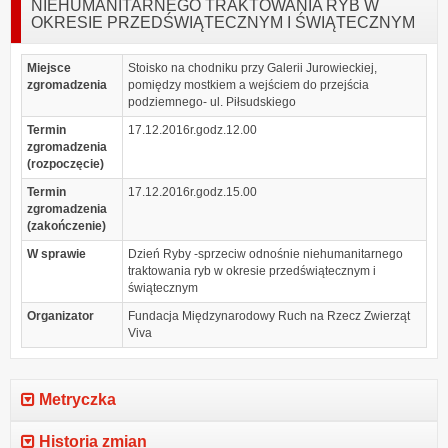
NIEHUMANITARNEGO TRAKTOWANIA RYB W
OKRESIE PRZEDŚWIĄTECZNYM I ŚWIĄTECZNYM
Miejsce
Stoisko na chodniku przy Galerii Jurowieckiej,
zgromadzenia
pomiędzy mostkiem a wejściem do przejścia
podziemnego- ul. Piłsudskiego
Termin
17.12.2016r.godz.12.00
zgromadzenia
(rozpoczęcie)
Termin
17.12.2016r.godz.15.00
zgromadzenia
(zakończenie)
W sprawie
Dzień Ryby -sprzeciw odnośnie niehumanitarnego
traktowania ryb w okresie przedświątecznym i
świątecznym
Organizator
Fundacja Międzynarodowy Ruch na Rzecz Zwierząt
Viva
Metryczka
Historia zmian