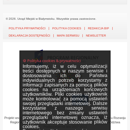
© 2026. Urząd Miejski w Białymstoku. Wszystkie prawa zastrzeżone.
POLITYKA PRYWATNOŚCI
POLITYKA COOKIES
REDAKCJA BIP
DEKLARACJA DOSTĘPNOŚCI
MAPA SERWISU
NEWSLETTER
🍪 Polityka cookies & prywatności
Informujemy, iż w celu optymalizacji
treści dostępnych w naszym serwisie i
dostosowania ich do Państwa
indywidualnych potrzeb korzystamy z
informacji zapisanych za pomocą plików
cookies na urządzeniach końcowych
użytkowników. Pliki cookies użytkownik
może kontrolować za pomocą ustawień
swojej przeglądarki internetowej. Dalsze
korzystanie z naszego serwisu
internetowego bez zmiany ustawień
przeglądarki internetowej oznacza, iż
Projekt współfinansowany przez Unię Europejską z Europejskiego Funduszu Rozwoju
użytkownik akceptuje stosowanie plików
Regionalnego w ramach Regionalnego Programu Operacyjnego Województwa
cookies.
Podlaskiego na lata 2007-2013