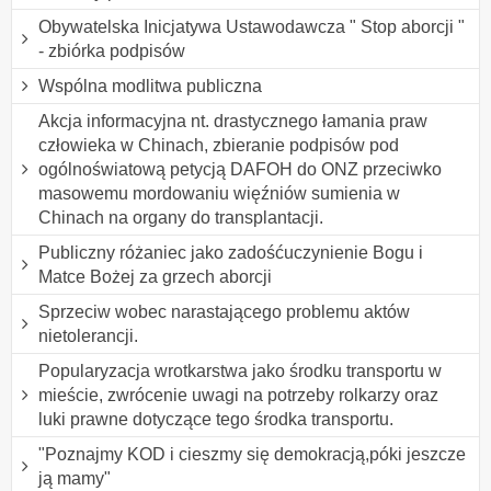
Obywatelska Inicjatywa Ustawodawcza " Stop aborcji "
- zbiórka podpisów
Wspólna modlitwa publiczna
Akcja informacyjna nt. drastycznego łamania praw
człowieka w Chinach, zbieranie podpisów pod
ogólnoświatową petycją DAFOH do ONZ przeciwko
masowemu mordowaniu więźniów sumienia w
Chinach na organy do transplantacji.
Publiczny różaniec jako zadośćuczynienie Bogu i
Matce Bożej za grzech aborcji
Sprzeciw wobec narastającego problemu aktów
nietolerancji.
Popularyzacja wrotkarstwa jako środku transportu w
mieście, zwrócenie uwagi na potrzeby rolkarzy oraz
luki prawne dotyczące tego środka transportu.
"Poznajmy KOD i cieszmy się demokracją,póki jeszcze
ją mamy"