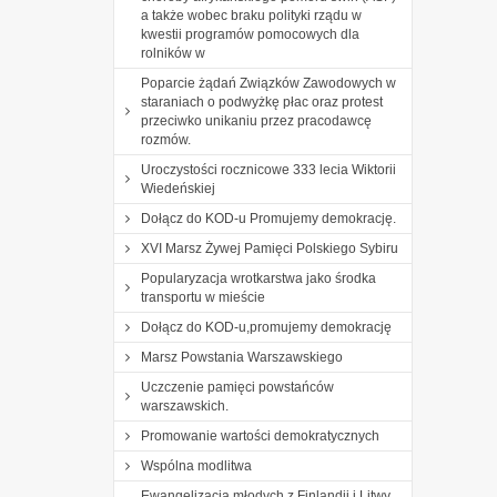
a także wobec braku polityki rządu w
kwestii programów pomocowych dla
rolników w
Poparcie żądań Związków Zawodowych w
staraniach o podwyżkę płac oraz protest
przeciwko unikaniu przez pracodawcę
rozmów.
Uroczystości rocznicowe 333 lecia Wiktorii
Wiedeńskiej
Dołącz do KOD-u Promujemy demokrację.
XVI Marsz Żywej Pamięci Polskiego Sybiru
Popularyzacja wrotkarstwa jako środka
transportu w mieście
Dołącz do KOD-u,promujemy demokrację
Marsz Powstania Warszawskiego
Uczczenie pamięci powstańców
warszawskich.
Promowanie wartości demokratycznych
Wspólna modlitwa
Ewangelizacja młodych z Finlandii i Litwy