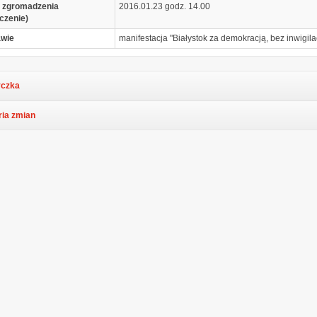
 zgromadzenia
2016.01.23 godz. 14.00
czenie)
awie
manifestacja "Białystok za demokracją, bez inwigilac
czka
ria zmian