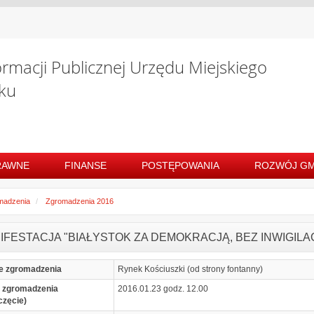
ormacji Publicznej Urzędu Miejskiego
ku
RAWNE
FINANSE
POSTĘPOWANIA
ROZWÓJ GM
madzenia
Zgromadzenia 2016
IFESTACJA "BIAŁYSTOK ZA DEMOKRACJĄ, BEZ INWIGILAC
e zgromadzenia
Rynek Kościuszki (od strony fontanny)
 zgromadzenia
2016.01.23 godz. 12.00
częcie)