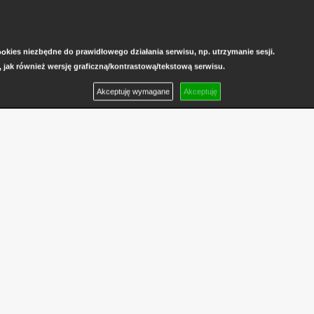
kies niezbędne do prawidłowego działania serwisu, np. utrzymanie sesji.
, jak również wersję graficzną/kontrastową/tekstową serwisu.
Akceptuję wymagane
Akceptuję