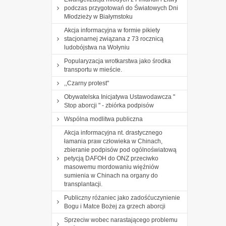
podczas przygotowań do Światowych Dni
Młodzieży w Białymstoku
Akcja informacyjna w formie pikiety
stacjonarnej związana z 73 rocznicą
ludobójstwa na Wołyniu
Popularyzacja wrotkarstwa jako środka
transportu w mieście.
,,Czarny protest"
Obywatelska Inicjatywa Ustawodawcza "
Stop aborcji " - zbiórka podpisów
Wspólna modlitwa publiczna
Akcja informacyjna nt. drastycznego
łamania praw człowieka w Chinach,
zbieranie podpisów pod ogólnoświatową
petycją DAFOH do ONZ przeciwko
masowemu mordowaniu więźniów
sumienia w Chinach na organy do
transplantacji.
Publiczny różaniec jako zadośćuczynienie
Bogu i Matce Bożej za grzech aborcji
Sprzeciw wobec narastającego problemu