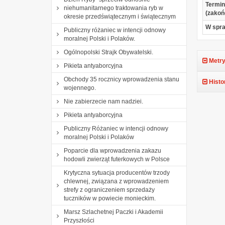
Termin
niehumanitarnego traktowania ryb w
(zakoń
okresie przedświątecznym i świątecznym
W spr
Publiczny różaniec w intencji odnowy
moralnej Polski i Polaków.
Ogólnopolski Strajk Obywatelski.
Metry
Pikieta antyaborcyjna
Obchody 35 rocznicy wprowadzenia stanu
Histo
wojennego.
Nie zabierzecie nam nadziei.
Pikieta antyaborcyjna
Publiczny Różaniec w intencji odnowy
moralnej Polski i Polaków
Poparcie dla wprowadzenia zakazu
hodowli zwierząt futerkowych w Polsce
Krytyczna sytuacja producentów trzody
chlewnej, związana z wprowadzeniem
strefy z ograniczeniem sprzedaży
tuczników w powiecie monieckim.
Marsz Szlachetnej Paczki i Akademii
Przyszłości