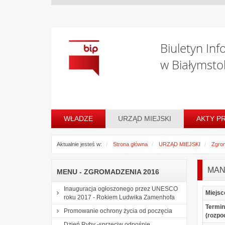
Biuletyn Inf
w Białymsto
WŁADZE
URZĄD MIEJSKI
AKTY P
Aktualnie jesteś w:
Strona główna
URZĄD MIEJSKI
Zgro
MAN
MENU - ZGROMADZENIA 2016
Inauguracja ogłoszonego przez UNESCO
Miejsc
roku 2017 - Rokiem Ludwika Zamenhofa
Termin
Promowanie ochrony życia od poczęcia
(rozpo
Dzień Ryby -sprzeciw odnośnie