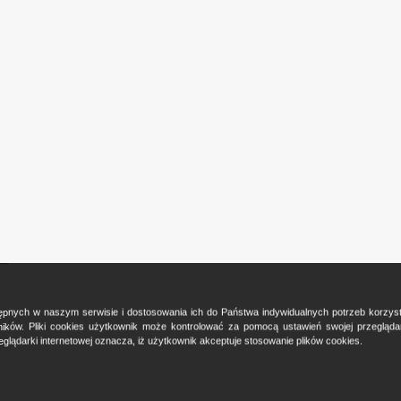
ostępnych w naszym serwisie i dostosowania ich do Państwa indywidualnych potrzeb korzy
ków. Pliki cookies użytkownik może kontrolować za pomocą ustawień swojej przeglądark
glądarki internetowej oznacza, iż użytkownik akceptuje stosowanie plików cookies.