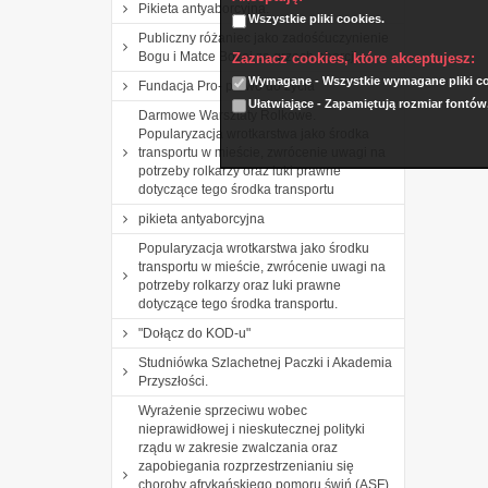
Pikieta antyaborcyjna.
Wszystkie pliki cookies.
Publiczny różaniec jako zadośćuczynienie
Bogu i Matce Bożej za grzech aborcji.
Zaznacz cookies, które akceptujesz:
Wymagane - Wszystkie wymagane pliki coo
Fundacja Pro- prawo do życia
Ułatwiające - Zapamiętują rozmiar fontów
Darmowe Warsztaty Rolkowe.
Popularyzacja wrotkarstwa jako środka
transportu w mieście, zwrócenie uwagi na
potrzeby rolkarzy oraz luki prawne
dotyczące tego środka transportu
pikieta antyaborcyjna
Popularyzacja wrotkarstwa jako środku
transportu w mieście, zwrócenie uwagi na
potrzeby rolkarzy oraz luki prawne
dotyczące tego środka transportu.
"Dołącz do KOD-u"
Studniówka Szlachetnej Paczki i Akademia
Przyszłości.
Wyrażenie sprzeciwu wobec
nieprawidłowej i nieskutecznej polityki
rządu w zakresie zwalczania oraz
zapobiegania rozprzestrzenianiu się
choroby afrykańskiego pomoru świń (ASF)