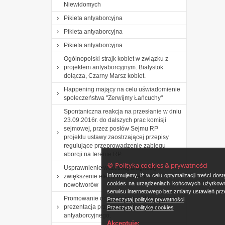
Niewidomych
Pikieta antyaborcyjna
Pikieta antyaborcyjna
Pikieta antyaborcyjna
Ogólnopolski strajk kobiet w związku z
projektem antyaborcyjnym. Białystok
dołącza, Czarny Marsz kobiet.
Happening mający na celu uświadomienie
społeczeństwa "Zerwijmy Łańcuchy"
Spontaniczna reakcja na przesłanie w dniu
23.09.2016r. do dalszych prac komisji
sejmowej, przez posłów Sejmu RP
projektu ustawy zaostrzającej przepisy
regulujące przeprowadzenie zabiegu
aborcji na terenie RP.
🍪 Polityka cookies & prywatności
Usprawnienie wczesnej diagnostyki i
Informujemy, iż w celu optymalizacji treści d
zwiększenie efektywności leczenia
cookies na urządzeniach końcowych użytkowni
nowotworów
serwisu internetowego bez zmiany ustawień prze
Promowanie ochrony życia od poczęcia i
Przeczytaj politykę prywatności
prezentacja przechodniom plakatu
Przeczytaj politykę cookies
antyaborcyjnego.
Akceptuję: