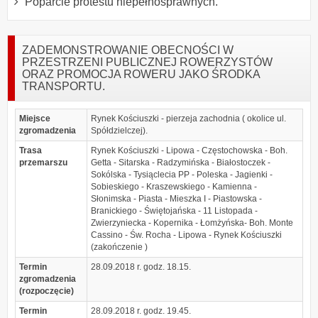
Poparcie protestu niepełnosprawnych.
ZADEMONSTROWANIE OBECNOŚCI W
PRZESTRZENI PUBLICZNEJ ROWERZYSTÓW
ORAZ PROMOCJA ROWERU JAKO ŚRODKA
TRANSPORTU.
Miejsce
Rynek Kościuszki - pierzeja zachodnia ( okolice ul.
zgromadzenia
Spółdzielczej).
Trasa
Rynek Kościuszki - Lipowa - Częstochowska - Boh.
przemarszu
Getta - Sitarska - Radzymińska - Białostoczek -
Sokólska - Tysiąclecia PP - Poleska - Jagienki -
Sobieskiego - Kraszewskiego - Kamienna -
Słonimska - Piasta - Mieszka I - Piastowska -
Branickiego - Świętojańska - 11 Listopada -
Zwierzyniecka - Kopernika - Łomżyńska- Boh. Monte
Cassino - Św. Rocha - Lipowa - Rynek Kościuszki
(zakończenie )
Termin
28.09.2018 r. godz. 18.15.
zgromadzenia
(rozpoczęcie)
Termin
28.09.2018 r. godz. 19.45.