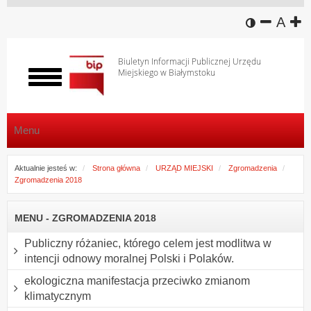
wersja k
zmniej
domy
z
A
Biuletyn Informacji Publicznej Urzędu
Miejskiego w Białymstoku
Włącz
menu
Menu
Aktualnie jesteś w:
Strona główna
URZĄD MIEJSKI
Zgromadzenia
Zgromadzenia 2018
MENU - ZGROMADZENIA 2018
Publiczny różaniec, którego celem jest modlitwa w
intencji odnowy moralnej Polski i Polaków.
ekologiczna manifestacja przeciwko zmianom
klimatycznym