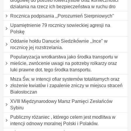
drogowej do potrzeb rowerzystów oraz konieczności
działania na rzecz ich bezpieczeństwa w ruchu dro
Rocznica podpisania ,,Porozumień Sierpniowych"
Upamiętnienie 79 rocznicy sowieckiej agresji na
Polskę
Oddanie hołdu Danucie Siedzikównie ,,Ince" w
rocznicę jej rozstrzelania.
Popularyzacja wrotkarstwa jako środka transportu w
mieście, zwrócenie uwagi na potrzeby rolkarzy oraz
luki prawne dot. tego środka transportu.
Msza Św. w intencji ofiar systemów totalitarnych oraz
złożenie kwiatów i zapalenie zniczy w miejscu straceń
Białostoczan
XVIII Międzynarodowy Marsz Pamięci Zesłańców
Sybiru
Publiczny różaniec , którego celem jest modlitwa w
intencji odnowy moralnej Polski i Polaków.