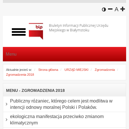
wersja k
zmniej
domy
z
A
Biuletyn Informacji Publicznej Urzędu
Miejskiego w Białymstoku
Włącz
menu
Menu
Aktualnie jesteś w:
Strona główna
URZĄD MIEJSKI
Zgromadzenia
Zgromadzenia 2018
MENU - ZGROMADZENIA 2018
Publiczny różaniec, którego celem jest modlitwa w
intencji odnowy moralnej Polski i Polaków.
ekologiczna manifestacja przeciwko zmianom
klimatycznym