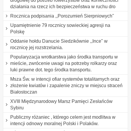
drogowej do potrzeb rowerzystów oraz konieczności
działania na rzecz ich bezpieczeństwa w ruchu dro
Rocznica podpisania ,,Porozumień Sierpniowych"
Upamiętnienie 79 rocznicy sowieckiej agresji na
Polskę
Oddanie hołdu Danucie Siedzikównie ,,Ince" w
rocznicę jej rozstrzelania.
Popularyzacja wrotkarstwa jako środka transportu w
mieście, zwrócenie uwagi na potrzeby rolkarzy oraz
luki prawne dot. tego środka transportu.
Msza Św. w intencji ofiar systemów totalitarnych oraz
złożenie kwiatów i zapalenie zniczy w miejscu straceń
Białostoczan
XVIII Międzynarodowy Marsz Pamięci Zesłańców
Sybiru
Publiczny różaniec , którego celem jest modlitwa w
intencji odnowy moralnej Polski i Polaków.