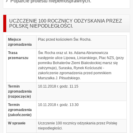
Poparcie protestu niepełnosprawnych.
UCZCZENIE 100 ROCZNICY ODZYSKANIA PRZEZ
POLSKĘ NIEPODLEGŁOŚCI.
Miejsce
Plac przed kościołem Św. Rocha.
zgromadzenia
Trasa
Św. Rocha oraz ul. ks. Adama Abramowicza
przemarszu
następnie ulice Lipowa, Liniarskiego, Plac NZS, (przy
pomniku Bohaterów Ziemi Białostockiej marsz się
zatrzymuje), Suraska, Rynek Kościuszki -
zakończenie zgromadzenia przed pomnikiem
Marszałka J. Piłsudskiego.
Termin
10.11.2018 r. godz. 11.15
zgromadzenia
(rozpoczęcie)
Termin
10.11.2018 r. godz. 13.30
zgromadzenia
(zakończenie)
W sprawie
Uczczenie 100 rocznicy odzyskania przez Polskę
niepodległości.