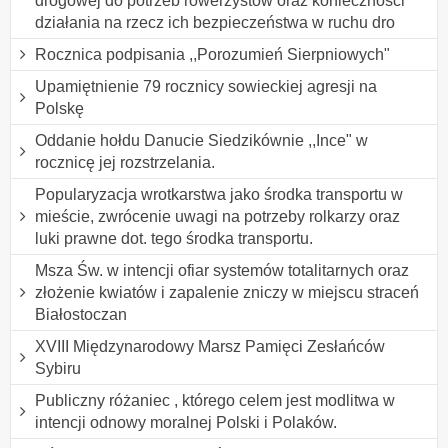
drogowej do potrzeb rowerzystów oraz konieczności
działania na rzecz ich bezpieczeństwa w ruchu dro
Rocznica podpisania ,,Porozumień Sierpniowych"
Upamiętnienie 79 rocznicy sowieckiej agresji na
Polskę
Oddanie hołdu Danucie Siedzikównie ,,Ince" w
rocznicę jej rozstrzelania.
Popularyzacja wrotkarstwa jako środka transportu w
mieście, zwrócenie uwagi na potrzeby rolkarzy oraz
luki prawne dot. tego środka transportu.
Msza Św. w intencji ofiar systemów totalitarnych oraz
złożenie kwiatów i zapalenie zniczy w miejscu straceń
Białostoczan
XVIII Międzynarodowy Marsz Pamięci Zesłańców
Sybiru
Publiczny różaniec , którego celem jest modlitwa w
intencji odnowy moralnej Polski i Polaków.