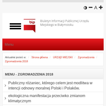
wersja k
zmniej
domy
z
A
Biuletyn Informacji Publicznej Urzędu
Miejskiego w Białymstoku
Włącz
menu
Menu
Aktualnie jesteś w:
Strona główna
URZĄD MIEJSKI
Zgromadzenia
Zgromadzenia 2018
MENU - ZGROMADZENIA 2018
Publiczny różaniec, którego celem jest modlitwa w
intencji odnowy moralnej Polski i Polaków.
ekologiczna manifestacja przeciwko zmianom
klimatycznym