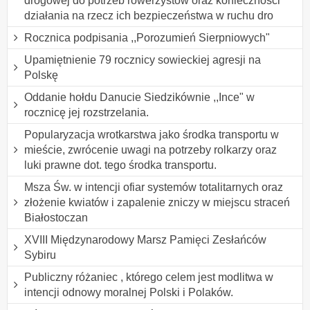
drogowej do potrzeb rowerzystów oraz konieczności
działania na rzecz ich bezpieczeństwa w ruchu dro
Rocznica podpisania ,,Porozumień Sierpniowych"
Upamiętnienie 79 rocznicy sowieckiej agresji na
Polskę
Oddanie hołdu Danucie Siedzikównie ,,Ince" w
rocznicę jej rozstrzelania.
Popularyzacja wrotkarstwa jako środka transportu w
mieście, zwrócenie uwagi na potrzeby rolkarzy oraz
luki prawne dot. tego środka transportu.
Msza Św. w intencji ofiar systemów totalitarnych oraz
złożenie kwiatów i zapalenie zniczy w miejscu straceń
Białostoczan
XVIII Międzynarodowy Marsz Pamięci Zesłańców
Sybiru
Publiczny różaniec , którego celem jest modlitwa w
intencji odnowy moralnej Polski i Polaków.