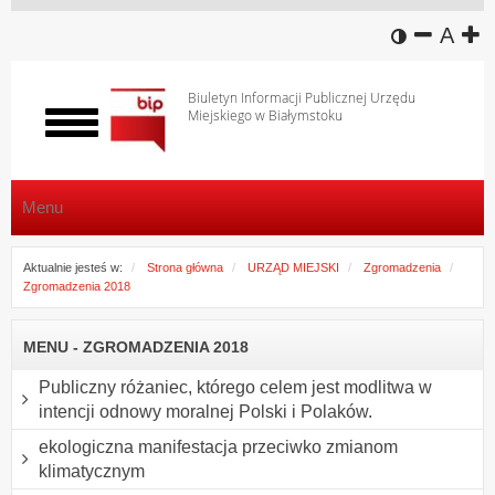
wersja k
zmniej
domy
z
A
Biuletyn Informacji Publicznej Urzędu
Miejskiego w Białymstoku
Włącz
menu
Menu
Aktualnie jesteś w:
Strona główna
URZĄD MIEJSKI
Zgromadzenia
Zgromadzenia 2018
MENU - ZGROMADZENIA 2018
Publiczny różaniec, którego celem jest modlitwa w
intencji odnowy moralnej Polski i Polaków.
ekologiczna manifestacja przeciwko zmianom
klimatycznym