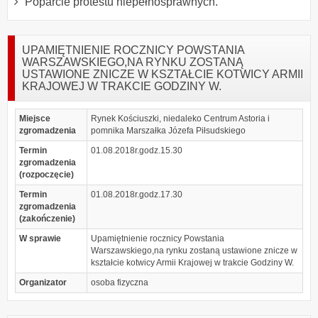
Poparcie protestu niepełnosprawnych.
UPAMIĘTNIENIE ROCZNICY POWSTANIA
WARSZAWSKIEGO,NA RYNKU ZOSTANĄ
USTAWIONE ZNICZE W KSZTAŁCIE KOTWICY ARMII
KRAJOWEJ W TRAKCIE GODZINY W.
Miejsce
Rynek Kościuszki, niedaleko Centrum Astoria i
zgromadzenia
pomnika Marszałka Józefa Piłsudskiego
Termin
01.08.2018r.godz.15.30
zgromadzenia
(rozpoczęcie)
Termin
01.08.2018r.godz.17.30
zgromadzenia
(zakończenie)
W sprawie
Upamiętnienie rocznicy Powstania
Warszawskiego,na rynku zostaną ustawione znicze w
kształcie kotwicy Armii Krajowej w trakcie Godziny W.
Organizator
osoba fizyczna