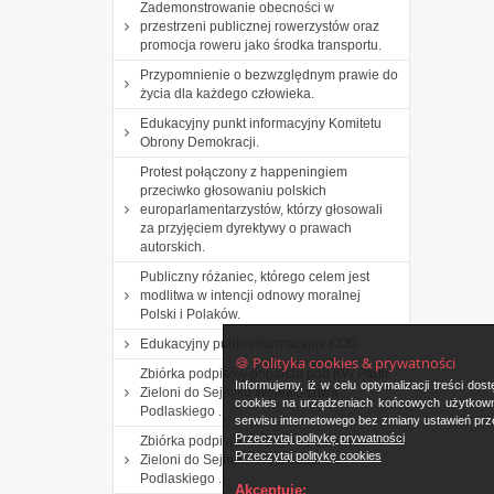
Zademonstrowanie obecności w
przestrzeni publicznej rowerzystów oraz
promocja roweru jako środka transportu.
Przypomnienie o bezwzględnym prawie do
życia dla każdego człowieka.
Edukacyjny punkt informacyjny Komitetu
Obrony Demokracji.
Protest połączony z happeningiem
przeciwko głosowaniu polskich
europarlamentarzystów, którzy głosowali
za przyjęciem dyrektywy o prawach
autorskich.
Publiczny różaniec, którego celem jest
modlitwa w intencji odnowy moralnej
Polski i Polaków.
Edukacyjny punkt informacyjny KOD.
🍪 Polityka cookies & prywatności
Zbiórka podpisów poparcia pod KW Partii
Informujemy, iż w celu optymalizacji treści d
Zieloni do Sejmiku Województwa
cookies na urządzeniach końcowych użytkowni
Podlaskiego .
serwisu internetowego bez zmiany ustawień prze
Przeczytaj politykę prywatności
Zbiórka podpisów poparcia pod KW Partii
Przeczytaj politykę cookies
Zieloni do Sejmiku Województwa
Podlaskiego .
Akceptuję: