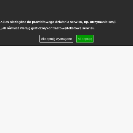
kies niezbędne do prawidłowego działania serwisu, np. utrzymanie sesji.
, jak również wersję graficzną/kontrastową/tekstową serwisu.
Akceptuję wymagane
Akceptuję