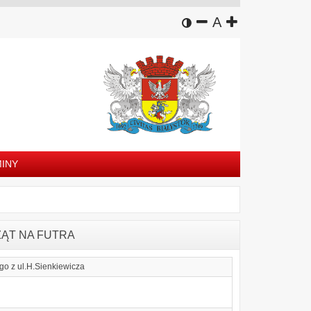
wersja kontrastowa
zmniejsz czcion
domyślny rozm
zwiększ czc
A
INY
ZĄT NA FUTRA
go z ul.H.Sienkiewicza