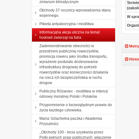
zmianom klimatycznym
Termin
(zakoń
Obchody 37 rocznicy wprowadzenia stanu
wojennego.
W spr
Pikieta antyaborcyjna i modlitwa
Organi
Informacyjna akcja uliczna na temat
hodowli zwierząt na futra
Zademonstrowanie obecności w
Metry
przestrzeni publicznej rowerzystów,
promocja roweru jako środka transportu,
Histo
wyrażenie postulatu dostosowania
infrastruktury drogowej do potrzeb
rowerzystów oraz konieczności działania
na rzecz ich bezpieczeństwa w ruchu
drogow
Publiczny Różaniec - modlitwa w intencji
odnowy moralnej Polski i Polaków
Przypomnienie o bezwzględnym prawie do
życia każdego człowieka.
Marsz Szlachetna paczka i Akademia
Przyszłości.
,,Obchody 100 - lecia uzyskania przez
Polki pełnych praw publicznych, włączenie