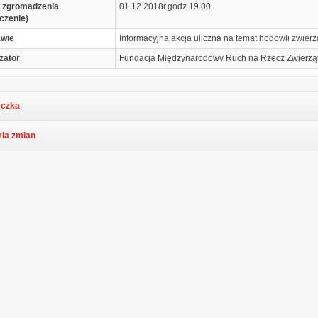
 zgromadzenia
01.12.2018r.godz.19.00
czenie)
awie
Informacyjna akcja uliczna na temat hodowli zwierzą
zator
Fundacja Międzynarodowy Ruch na Rzecz Zwierząt
czka
ria zmian