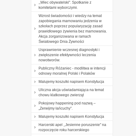
,,Wiec obywatelski". Spotkanie z
komitetami wyborczymi.
Wzrost świadomości i wiedzy na temat
zapobiegania marnowaniu jedzenia w
szkołach poprzez popularyzację zasad
prawidłowego żywienia bez marnowania.
Akcja zorganizowana w ramach
Światowego Dnia Żywności
Usprawnienie wczesnej diagnostyki i
zwiększenie efektywności leczenia
nowotworów.
Publiczny Różaniec - modlitwa w intencji
odnowy moralnej Polski i Polaków
Malujemy koszulki napisem Konstytucja
Uliczna akcja uświadamiająca na temat
chowu klatkowego zwierząt
Pokojowy happening pod nazwą –
„Zerwijmy łańcuchy”.
Malujemy koszulki napisem Konstytucja
Harcerski apel ,,Jesienne poruszenie" na
rozpoczęcie roku harcerskiego