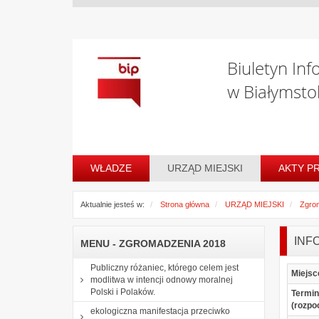
Biuletyn Inf
w Białymsto
WŁADZE
URZĄD MIEJSKI
AKTY P
Aktualnie jesteś w:
Strona główna
URZĄD MIEJSKI
Zgro
INF
MENU - ZGROMADZENIA 2018
Publiczny różaniec, którego celem jest
Miejsc
modlitwa w intencji odnowy moralnej
Polski i Polaków.
Termin
(rozpo
ekologiczna manifestacja przeciwko