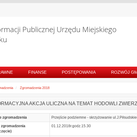
ormacji Publicznej Urzędu Miejskiego
ku
RAWNE
FINANSE
POSTĘPOWANIA
ROZWÓJ GM
madzenia
Zgromadzenia 2018
ORMACYJNA AKCJA ULICZNA NA TEMAT HODOWLI ZWIER
e zgromadzenia
Przejście podziemne - skrzyżowanie ul.J.Piłsudskie
 zgromadzenia
01.12.2018r.godz.15.30
częcie)