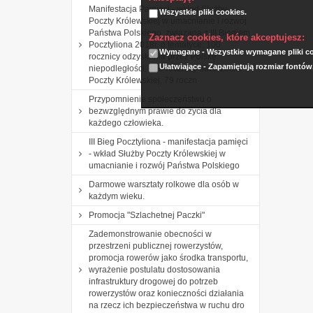
Manifestacja Pamięci - wkład Służby
Wszystkie pliki cookies.
Poczty Królewskiej w umacnianie i rozwój
Państwa Polskiego, związana z III Biegiem
Zaznacz cookies, które akceptujesz:
Pocztyliona 2018r. o tematyce: 100
Wymagane - Wszystkie wymagane pliki coo
rocznicy odzyskania przez Polskę
Ułatwiające - Zapamiętują rozmiar fontów
niepodległości, 460 rocznicy utworzenia
Poczty Królewskiej, 79 roczn
Przypomnienie społeczeństwu o
bezwzględnym prawie do życia dla
każdego człowieka.
III Bieg Pocztyliona - manifestacja pamięci
- wkład Służby Poczty Królewskiej w
umacnianie i rozwój Państwa Polskiego
Darmowe warsztaty rolkowe dla osób w
każdym wieku.
Promocja "Szlachetnej Paczki"
Zademonstrowanie obecności w
przestrzeni publicznej rowerzystów,
promocja rowerów jako środka transportu,
wyrażenie postulatu dostosowania
infrastruktury drogowej do potrzeb
rowerzystów oraz konieczności działania
na rzecz ich bezpieczeństwa w ruchu dro