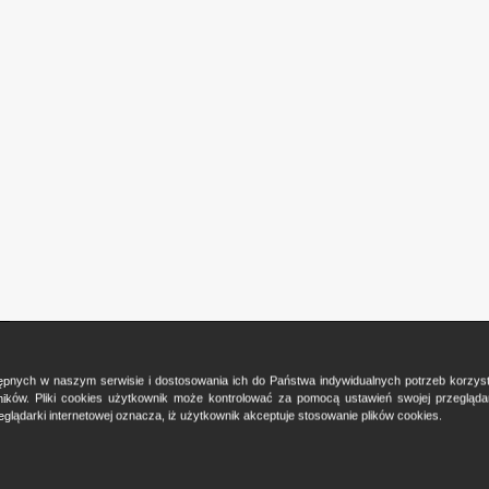
ostępnych w naszym serwisie i dostosowania ich do Państwa indywidualnych potrzeb korzy
ków. Pliki cookies użytkownik może kontrolować za pomocą ustawień swojej przeglądark
glądarki internetowej oznacza, iż użytkownik akceptuje stosowanie plików cookies.