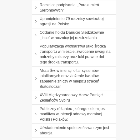
Rocznica podpisania ,,Porozumień
Sierpniowych"
Upamiętnienie 79 rocznicy sowieckiej
agresji na Polskę
Oddanie hołdu Danucie Siedzikównie
,,Ince" w rocznicę jej rozstrzelania.
Popularyzacja wrotkarstwa jako środka
transportu w mieście, zwrócenie uwagi na
potrzeby rolkarzy oraz luki prawne dot.
tego środka transportu.
Msza Św. w intencji ofiar systemów
totalitarnych oraz złożenie kwiatów i
zapalenie zniczy w miejscu straceń
Białostoczan
XVIII Międzynarodowy Marsz Pamięci
Zesłańców Sybiru
Publiczny różaniec , którego celem jest
modlitwa w intencji odnowy moralnej
Polski i Polaków.
Uświadomienie społeczeństwa czym jest
aborcja