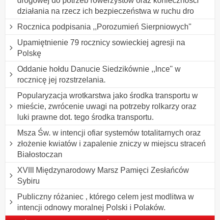
drogowej do potrzeb rowerzystów oraz konieczności
działania na rzecz ich bezpieczeństwa w ruchu dro
Rocznica podpisania ,,Porozumień Sierpniowych"
Upamiętnienie 79 rocznicy sowieckiej agresji na
Polskę
Oddanie hołdu Danucie Siedzikównie ,,Ince" w
rocznicę jej rozstrzelania.
Popularyzacja wrotkarstwa jako środka transportu w
mieście, zwrócenie uwagi na potrzeby rolkarzy oraz
luki prawne dot. tego środka transportu.
Msza Św. w intencji ofiar systemów totalitarnych oraz
złożenie kwiatów i zapalenie zniczy w miejscu straceń
Białostoczan
XVIII Międzynarodowy Marsz Pamięci Zesłańców
Sybiru
Publiczny różaniec , którego celem jest modlitwa w
intencji odnowy moralnej Polski i Polaków.