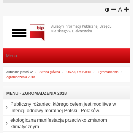
wersja k
zmniej
domy
z
A
Biuletyn Informacji Publicznej Urzędu
Miejskiego w Białymstoku
Włącz
menu
Menu
Aktualnie jesteś w:
Strona główna
URZĄD MIEJSKI
Zgromadzenia
Zgromadzenia 2018
MENU - ZGROMADZENIA 2018
Publiczny różaniec, którego celem jest modlitwa w
intencji odnowy moralnej Polski i Polaków.
ekologiczna manifestacja przeciwko zmianom
klimatycznym