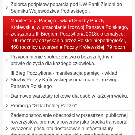
Zbiórka podpisów poparcia pod KW Partii Zieloni do
Sejmiku Województwa Podlaskiego .
Manifestacja Pamięci - wkład Służby Poczty
Królewskiej w umacnianie i rozwój Państwa Polskiego,
związana z III Biegiem Pocztyliona 2018r. o tematyce:
100 rocznicy odzyskania przez Polskę niepodległości,
460 rocznicy utworzenia Poczty Królewskiej, 79 roczn
Przypomnienie społeczeństwu o bezwzględnym
prawie do życia dla każdego człowieka.
III Bieg Pocztyliona - manifestacja pamięci - wkład
Służby Poczty Królewskiej w umacnianie i rozwój
Państwa Polskiego
Darmowe warsztaty rolkowe dla osób w każdym wieku.
Promocja "Szlachetnej Paczki"
Zademonstrowanie obecności w przestrzeni publicznej
rowerzystów, promocja rowerów jako środka transportu,
wyrażenie postulatu dostosowania infrastruktury