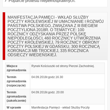
Poparcie protestu niepełnosprawnych.
MANIFESTACJA PAMIĘCI - WKŁAD SŁUŻBY
POCZTY KRÓLEWSKIEJ W UMACNIANIE I ROZWÓJ
PAŃSTWA POLSKIEGO, ZWIĄZANA Z III BIEGIEM
POCZTYLIONA 2018R. O TEMATYCE: 100
ROCZNICY ODZYSKANIA PRZEZ POLSKĘ
NIEPODLEGŁOŚCI, 460 ROCZNICY UTWORZENIA
POCZTY KRÓLEWSKIEJ, 79 ROCZNICY OBRONY
POCZTY POLSKIEJ W GDAŃSKU, 300 ROCZNICĄ
KORONACJI MB TROCKIEJ, 335 ROCZNICA
ODSIECZY WIEDEŃSKIEJ.
Miejsce
Rynek Kościuszki od strony Pierzei Zachodniej.
zgromadzenia
Termin
04.09.2018r.godz.16.30
zgromadzenia
(rozpoczęcie)
Termin
04.09.2018r.godz. 20.00
zgromadzenia
(zakończenie)
W sprawie
Manifestacja Pamięci - wkład Służby Poczty