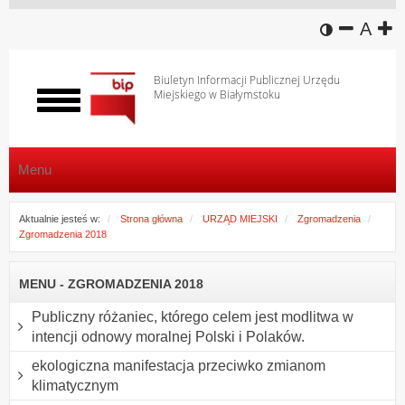
wersja k
zmniej
domy
z
A
Biuletyn Informacji Publicznej Urzędu
Miejskiego w Białymstoku
Włącz
menu
Menu
Aktualnie jesteś w:
Strona główna
URZĄD MIEJSKI
Zgromadzenia
Zgromadzenia 2018
MENU - ZGROMADZENIA 2018
Publiczny różaniec, którego celem jest modlitwa w
intencji odnowy moralnej Polski i Polaków.
ekologiczna manifestacja przeciwko zmianom
klimatycznym