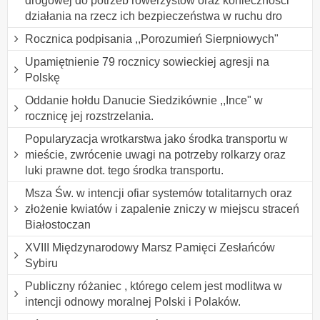
drogowej do potrzeb rowerzystów oraz konieczności
działania na rzecz ich bezpieczeństwa w ruchu dro
Rocznica podpisania ,,Porozumień Sierpniowych"
Upamiętnienie 79 rocznicy sowieckiej agresji na
Polskę
Oddanie hołdu Danucie Siedzikównie ,,Ince" w
rocznicę jej rozstrzelania.
Popularyzacja wrotkarstwa jako środka transportu w
mieście, zwrócenie uwagi na potrzeby rolkarzy oraz
luki prawne dot. tego środka transportu.
Msza Św. w intencji ofiar systemów totalitarnych oraz
złożenie kwiatów i zapalenie zniczy w miejscu straceń
Białostoczan
XVIII Międzynarodowy Marsz Pamięci Zesłańców
Sybiru
Publiczny różaniec , którego celem jest modlitwa w
intencji odnowy moralnej Polski i Polaków.