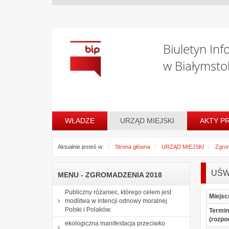
Biuletyn Inf
w Białymsto
WŁADZE
URZĄD MIEJSKI
AKTY P
Aktualnie jesteś w:
Strona główna
URZĄD MIEJSKI
Zgro
UŚW
MENU - ZGROMADZENIA 2018
Publiczny różaniec, którego celem jest
Miejsc
modlitwa w intencji odnowy moralnej
Polski i Polaków.
Termin
(rozpo
ekologiczna manifestacja przeciwko