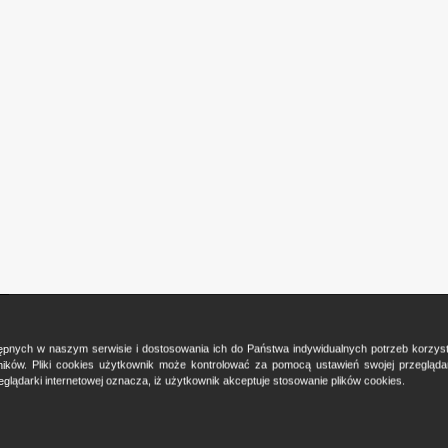
ostępnych w naszym serwisie i dostosowania ich do Państwa indywidualnych potrzeb korzy
ków. Pliki cookies użytkownik może kontrolować za pomocą ustawień swojej przeglądark
glądarki internetowej oznacza, iż użytkownik akceptuje stosowanie plików cookies.