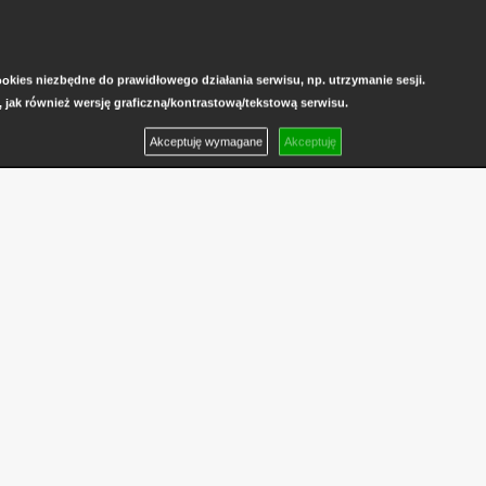
kies niezbędne do prawidłowego działania serwisu, np. utrzymanie sesji.
, jak również wersję graficzną/kontrastową/tekstową serwisu.
Akceptuję wymagane
Akceptuję