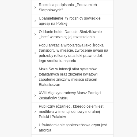
Rocznica podpisania ,,Porozumień
Sierpniowych"
Upamiętnienie 79 rocznicy sowieckiej
agresji na Polskę
Oddanie hołdu Danucie Siedzikównie
,,Ince" w rocznicę jej rozstrzelania.
Popularyzacja wrotkarstwa jako środka
transportu w mieście, zwrócenie uwagi na
potrzeby rolkarzy oraz luki prawne dot.
tego środka transportu.
Msza Św. w intencji ofiar systemów
totalitarnych oraz złożenie kwiatów i
zapalenie zniczy w miejscu straceń
Białostoczan
XVIII Międzynarodowy Marsz Pamięci
Zesłańców Sybiru
Publiczny różaniec , którego celem jest
modlitwa w intencji odnowy moralnej
Polski i Polaków.
Uświadomienie społeczeństwa czym jest
aborcja