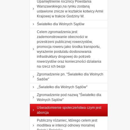
Upamiętnienie rocznicy Powstania
Warszawskiego,na rynku zostaną
ustawione znicze w kształcie kotwicy Armii
Krajowej w trakcie Godziny W.
Światełko dla Wolnych Sądów
Celem zgromadzenia jest
zademonstrowanie obecności w
przestrzeni publicznej rowerzystów,
promocja roweru jako środka transportu,
wyrażenie postulatu dostosowania
infrastruktury drogowej do potrzeb
rowerzystów oraz konieczności działania
na rzecz ich bezpi
Zgromadzenie pn. "Światełko dla Wolnych
Sadów"
,,Światełko dla Wolnych Sądów"
Zgromadzenie pod nazwą "Światełko dla
Wolnych Sądów"
Uświadomienie społeczeństwa czym jest
aborcja
Publiczny różaniec, którego celem jest
modlitwa w intencji odnowy moralnej