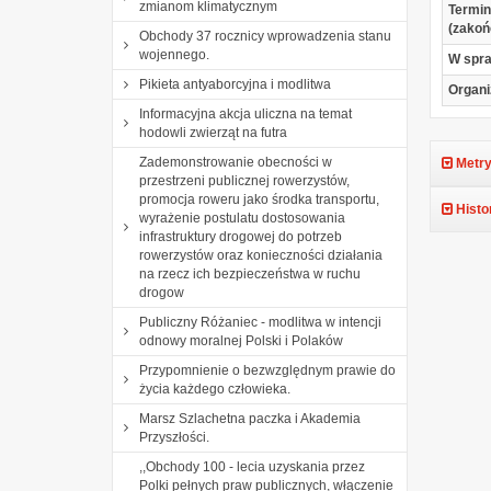
zmianom klimatycznym
Termin
(zakoń
Obchody 37 rocznicy wprowadzenia stanu
wojennego.
W spr
Pikieta antyaborcyjna i modlitwa
Organi
Informacyjna akcja uliczna na temat
hodowli zwierząt na futra
Zademonstrowanie obecności w
Metry
przestrzeni publicznej rowerzystów,
promocja roweru jako środka transportu,
Histo
wyrażenie postulatu dostosowania
infrastruktury drogowej do potrzeb
rowerzystów oraz konieczności działania
na rzecz ich bezpieczeństwa w ruchu
drogow
Publiczny Różaniec - modlitwa w intencji
odnowy moralnej Polski i Polaków
Przypomnienie o bezwzględnym prawie do
życia każdego człowieka.
Marsz Szlachetna paczka i Akademia
Przyszłości.
,,Obchody 100 - lecia uzyskania przez
Polki pełnych praw publicznych, włączenie