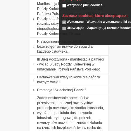
Manifestacja Pamięci - wkład Służby
Wszystkie pliki cookies.
Poczty Królewskiej w umacnianie i rozwój
Państwa Polskiego, związana z III Biegiem
Zaznacz cookies, które akceptujesz:
Pocztyliona 2018r. o tematyce: 100
Wymagane - Wszystkie wymagane pliki coo
rocznicy odzyskania przez Polskę
Ułatwiające - Zapamiętują rozmiar fontów
niepodległości, 460 rocznicy utworzenia
Poczty Królewskiej, 79 roczn
Przypomnienie społeczeństwu o
bezwzględnym prawie do życia dla
każdego człowieka.
III Bieg Pocztyliona - manifestacja pamięci
- wkład Służby Poczty Królewskiej w
umacnianie i rozwój Państwa Polskiego
Darmowe warsztaty rolkowe dla osób w
każdym wieku.
Promocja "Szlachetnej Paczki"
Zademonstrowanie obecności w
przestrzeni publicznej rowerzystów,
promocja rowerów jako środka transportu,
wyrażenie postulatu dostosowania
infrastruktury drogowej do potrzeb
rowerzystów oraz konieczności działania
na rzecz ich bezpieczeństwa w ruchu dro