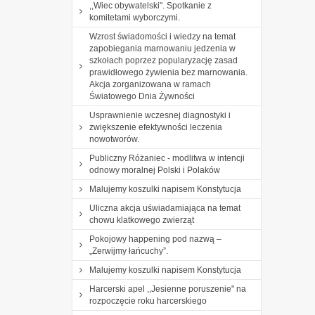
,,Wiec obywatelski". Spotkanie z
komitetami wyborczymi.
Wzrost świadomości i wiedzy na temat
zapobiegania marnowaniu jedzenia w
szkołach poprzez popularyzację zasad
prawidłowego żywienia bez marnowania.
Akcja zorganizowana w ramach
Światowego Dnia Żywności
Usprawnienie wczesnej diagnostyki i
zwiększenie efektywności leczenia
nowotworów.
Publiczny Różaniec - modlitwa w intencji
odnowy moralnej Polski i Polaków
Malujemy koszulki napisem Konstytucja
Uliczna akcja uświadamiająca na temat
chowu klatkowego zwierząt
Pokojowy happening pod nazwą –
„Zerwijmy łańcuchy”.
Malujemy koszulki napisem Konstytucja
Harcerski apel ,,Jesienne poruszenie" na
rozpoczęcie roku harcerskiego