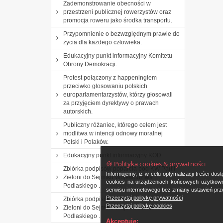
Zademonstrowanie obecności w
przestrzeni publicznej rowerzystów oraz
promocja roweru jako środka transportu.
Przypomnienie o bezwzględnym prawie do
życia dla każdego człowieka.
Edukacyjny punkt informacyjny Komitetu
Obrony Demokracji.
Protest połączony z happeningiem
przeciwko głosowaniu polskich
europarlamentarzystów, którzy głosowali
za przyjęciem dyrektywy o prawach
autorskich.
Publiczny różaniec, którego celem jest
modlitwa w intencji odnowy moralnej
Polski i Polaków.
Edukacyjny punkt informacyjny KOD.
🍪 Polityka cookies & prywatności
Zbiórka podpisów poparcia pod KW Partii
Informujemy, iż w celu optymalizacji treści d
Zieloni do Sejmiku Województwa
cookies na urządzeniach końcowych użytkowni
Podlaskiego .
serwisu internetowego bez zmiany ustawień prze
Przeczytaj politykę prywatności
Zbiórka podpisów poparcia pod KW Partii
Przeczytaj politykę cookies
Zieloni do Sejmiku Województwa
Podlaskiego .
Akceptuję: