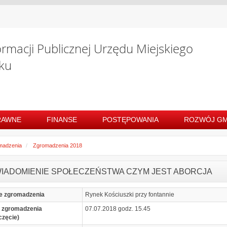
ormacji Publicznej Urzędu Miejskiego
ku
RAWNE
FINANSE
POSTĘPOWANIA
ROZWÓJ GM
madzenia
Zgromadzenia 2018
IADOMIENIE SPOŁECZEŃSTWA CZYM JEST ABORCJA
e zgromadzenia
Rynek Kościuszki przy fontannie
 zgromadzenia
07.07.2018 godz. 15.45
częcie)