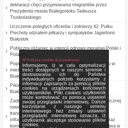
deklaracji chęci przyjmowania imigrantów przez
Prezydenta miasta Białegostoku Tadeusza
Truskolaskiego.
Uczczenie poległych oficerów i żołnierzy 42. Pułku
Piechoty udziałem piłkarzy i sympatyków Jagiellonii
Białystok
Publiczny różaniec w intencji odnowy moralnej Polski i
Polaków
🍪 Polityka cookies & prywatności
Popularyzacja wrotkarstwa jako środka transportu w
Informujemy, iż w celu optymalizacji
treści dostępnych w naszym serwisie i
mieście - przemarsz rolkarzy ulicami miasta
dostosowania ich do Państwa
Białegostoku pod nazwą ,,Nightskating Białystok"
indywidualnych potrzeb korzystamy z
informacji zapisanych za pomocą plików
Pikieta w proteście przeciwko wycince Puszczy
cookies na urządzeniach końcowych
Białowieskiej.
użytkowników. Pliki cookies użytkownik
może kontrolować za pomocą ustawień
Zademonstrowanie obecności w przestrzeni publicznej
swojej przeglądarki internetowej. Dalsze
korzystanie z naszego serwisu
rowerzystów,promocja roweru jako środka
internetowego bez zmiany ustawień
transportu,wyrażenie postulatu dostosowania
przeglądarki internetowej oznacza, iż
infrastruktury drogowej do potrzeb rowerzystów oraz
użytkownik akceptuje stosowanie plików
cookies.
konieczności działania na rzecz ich bezpieczeństwa w