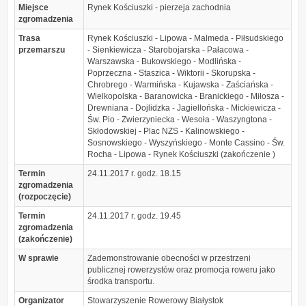
Miejsce
Rynek Kościuszki - pierzeja zachodnia
zgromadzenia
Trasa
Rynek Kościuszki - Lipowa - Malmeda - Piłsudskiego
przemarszu
- Sienkiewicza - Starobojarska - Pałacowa -
Warszawska - Bukowskiego - Modlińska -
Poprzeczna - Staszica - Wiktorii - Skorupska -
Chrobrego - Warmińska - Kujawska - Zaściańska -
Wielkopolska - Baranowicka - Branickiego - Miłosza -
Drewniana - Dojlidzka - Jagiellońska - Mickiewicza -
Św. Pio - Zwierzyniecka - Wesoła - Waszyngtona -
Skłodowskiej - Plac NZS - Kalinowskiego -
Sosnowskiego - Wyszyńskiego - Monte Cassino - Św.
Rocha - Lipowa - Rynek Kościuszki (zakończenie )
Termin
24.11.2017 r. godz. 18.15
zgromadzenia
(rozpoczęcie)
Termin
24.11.2017 r. godz. 19.45
zgromadzenia
(zakończenie)
W sprawie
Zademonstrowanie obecności w przestrzeni
publicznej rowerzystów oraz promocja roweru jako
środka transportu.
Organizator
Stowarzyszenie Rowerowy Białystok