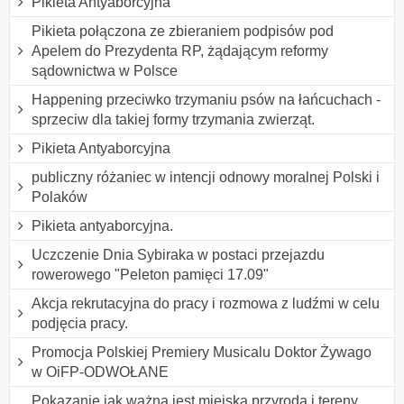
Pikieta Antyaborcyjna
Pikieta połączona ze zbieraniem podpisów pod
Apelem do Prezydenta RP, żądającym reformy
sądownictwa w Polsce
Happening przeciwko trzymaniu psów na łańcuchach -
sprzeciw dla takiej formy trzymania zwierząt.
Pikieta Antyaborcyjna
publiczny różaniec w intencji odnowy moralnej Polski i
Polaków
Pikieta antyaborcyjna.
Uczczenie Dnia Sybiraka w postaci przejazdu
rowerowego "Peleton pamięci 17.09"
Akcja rekrutacyjna do pracy i rozmowa z ludźmi w celu
podjęcia pracy.
Promocja Polskiej Premiery Musicalu Doktor Żywago
w OiFP-ODWOŁANE
Pokazanie jak ważna jest miejska przyroda i tereny