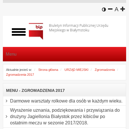
wersja k
zmniej
domy
z
A
Biuletyn Informacji Publicznej Urzędu
Miejskiego w Białymstoku
Włącz
menu
Menu
Aktualnie jesteś w:
Strona główna
URZĄD MIEJSKI
Zgromadzenia
Zgromadzenia 2017
MENU - ZGROMADZENIA 2017
Darmowe warsztaty rolkowe dla osób w każdym wieku.
Wyrażenie uznania, podziękowania i przywiązania do
drużyny Jagiellonia Białystok przez kibiców po
ostatnim meczu w sezonie 2017/2018.