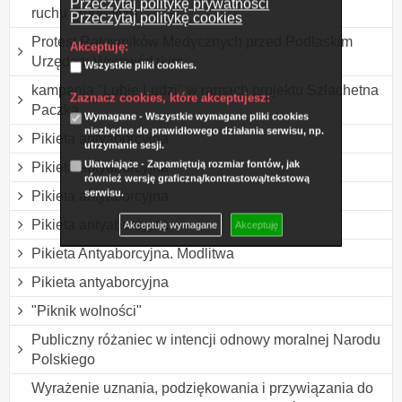
Przeczytaj politykę prywatności
ruchu drogowym
Przeczytaj politykę cookies
Protest Ratowników Medycznych przed Podlaskim
Akceptuję:
Urzędem Wojewódzkim
Wszystkie pliki cookies.
kampania "Lubię Ludzi" w ramach projektu Szlachetna
Zaznacz cookies, które akceptujesz:
Paczka
Wymagane - Wszystkie wymagane pliki cookies
niezbędne do prawidłowego działania serwisu, np.
Pikieta antyaborcyjna
utrzymanie sesji.
Ułatwiające - Zapamiętują rozmiar fontów, jak
Pikieta antyaborcyjna
również wersję graficzną/kontrastową/tekstową
serwisu.
Pikieta antyaborcyjna
Pikieta antyaborcyjna
Akceptuję wymagane
Akceptuję
Pikieta Antyaborcyjna. Modlitwa
Pikieta antyaborcyjna
"Piknik wolności"
Publiczny różaniec w intencji odnowy moralnej Narodu
Polskiego
Wyrażenie uznania, podziękowania i przywiązania do