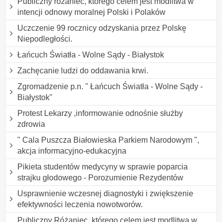
Publiczny różaniec, którego celem jest modlitwa w
intencji odnowy moralnej Polski i Polaków
Uczczenie 99 rocznicy odzyskania przez Polskę
Niepodległości.
Łańcuch Światła - Wolne Sądy - Białystok
Zachęcanie ludzi do oddawania krwi.
Zgromadzenie p.n. " Łańcuch Światła - Wolne Sądy -
Białystok"
Protest Lekarzy ,informowanie odnośnie służby
zdrowia
" Cala Puszcza Białowieska Parkiem Narodowym ",
akcja informacyjno-edukacyjna
Pikieta studentów medycyny w sprawie poparcia
strajku głodowego - Porozumienie Rezydentów
Usprawnienie wczesnej diagnostyki i zwiększenie
efektywności leczenia nowotworów.
Publiczny Różaniec, którego celem jest modlitwa w