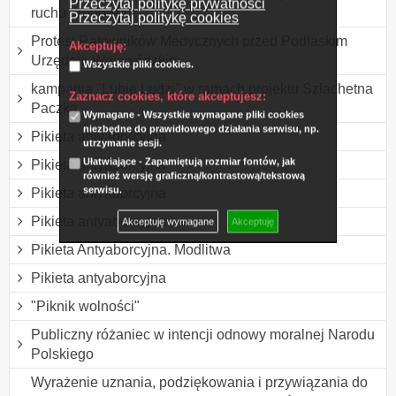
Przeczytaj politykę prywatności
ruchu drogowym
Przeczytaj politykę cookies
Protest Ratowników Medycznych przed Podlaskim
Akceptuję:
Urzędem Wojewódzkim
Wszystkie pliki cookies.
kampania "Lubię Ludzi" w ramach projektu Szlachetna
Zaznacz cookies, które akceptujesz:
Paczka
Wymagane - Wszystkie wymagane pliki cookies
niezbędne do prawidłowego działania serwisu, np.
Pikieta antyaborcyjna
utrzymanie sesji.
Ułatwiające - Zapamiętują rozmiar fontów, jak
Pikieta antyaborcyjna
również wersję graficzną/kontrastową/tekstową
serwisu.
Pikieta antyaborcyjna
Pikieta antyaborcyjna
Akceptuję wymagane
Akceptuję
Pikieta Antyaborcyjna. Modlitwa
Pikieta antyaborcyjna
"Piknik wolności"
Publiczny różaniec w intencji odnowy moralnej Narodu
Polskiego
Wyrażenie uznania, podziękowania i przywiązania do