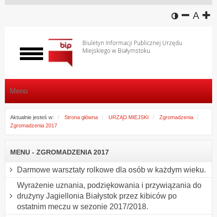
wersja k
zmniej
domy
z
A
Biuletyn Informacji Publicznej Urzędu
Miejskiego w Białymstoku
Włącz
menu
Menu
Aktualnie jesteś w:
Strona główna
URZĄD MIEJSKI
Zgromadzenia
Zgromadzenia 2017
MENU - ZGROMADZENIA 2017
Darmowe warsztaty rolkowe dla osób w każdym wieku.
Wyrażenie uznania, podziękowania i przywiązania do
drużyny Jagiellonia Białystok przez kibiców po
ostatnim meczu w sezonie 2017/2018.