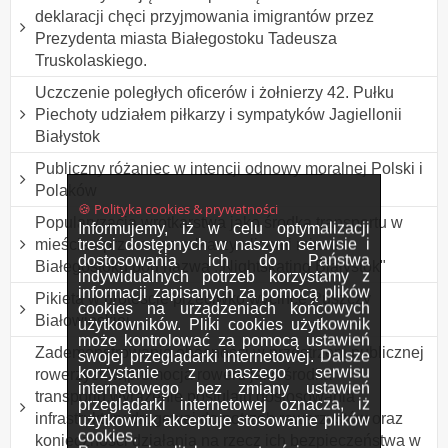
deklaracji chęci przyjmowania imigrantów przez
Prezydenta miasta Białegostoku Tadeusza
Truskolaskiego.
Uczczenie poległych oficerów i żołnierzy 42. Pułku
Piechoty udziałem piłkarzy i sympatyków Jagiellonii
Białystok
Publiczny różaniec w intencji odnowy moralnej Polski i
Polaków
🍪 Polityka cookies & prywatności
Popularyzacja wrotkarstwa jako środka transportu w
Informujemy, iż w celu optymalizacji
treści dostępnych w naszym serwisie i
mieście - przemarsz rolkarzy ulicami miasta
dostosowania ich do Państwa
Białegostoku pod nazwą ,,Nightskating Białystok"
indywidualnych potrzeb korzystamy z
informacji zapisanych za pomocą plików
Pikieta w proteście przeciwko wycince Puszczy
cookies na urządzeniach końcowych
Białowieskiej.
użytkowników. Pliki cookies użytkownik
może kontrolować za pomocą ustawień
Zademonstrowanie obecności w przestrzeni publicznej
swojej przeglądarki internetowej. Dalsze
korzystanie z naszego serwisu
rowerzystów,promocja roweru jako środka
internetowego bez zmiany ustawień
transportu,wyrażenie postulatu dostosowania
przeglądarki internetowej oznacza, iż
infrastruktury drogowej do potrzeb rowerzystów oraz
użytkownik akceptuje stosowanie plików
cookies.
konieczności działania na rzecz ich bezpieczeństwa w