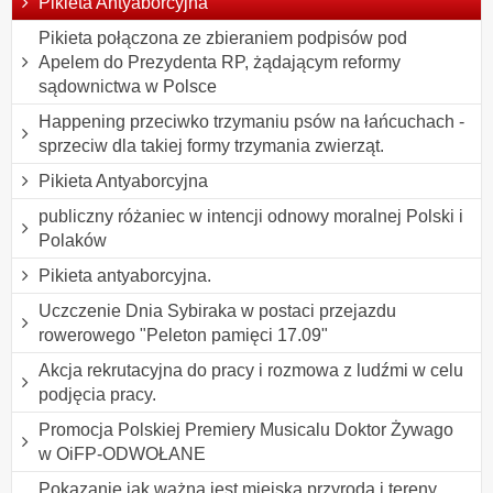
Pikieta Antyaborcyjna
Pikieta połączona ze zbieraniem podpisów pod
Apelem do Prezydenta RP, żądającym reformy
sądownictwa w Polsce
Happening przeciwko trzymaniu psów na łańcuchach -
sprzeciw dla takiej formy trzymania zwierząt.
Pikieta Antyaborcyjna
publiczny różaniec w intencji odnowy moralnej Polski i
Polaków
Pikieta antyaborcyjna.
Uczczenie Dnia Sybiraka w postaci przejazdu
rowerowego "Peleton pamięci 17.09"
Akcja rekrutacyjna do pracy i rozmowa z ludźmi w celu
podjęcia pracy.
Promocja Polskiej Premiery Musicalu Doktor Żywago
w OiFP-ODWOŁANE
Pokazanie jak ważna jest miejska przyroda i tereny