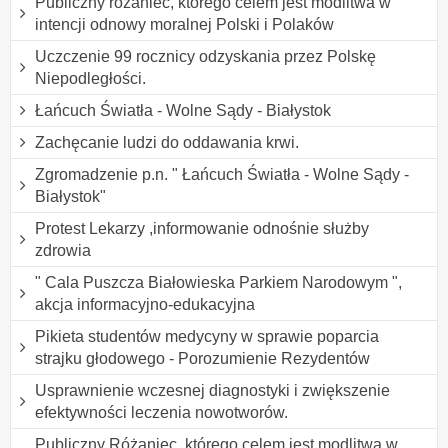
Publiczny różaniec, którego celem jest modlitwa w
intencji odnowy moralnej Polski i Polaków
Uczczenie 99 rocznicy odzyskania przez Polskę
Niepodległości.
Łańcuch Światła - Wolne Sądy - Białystok
Zachęcanie ludzi do oddawania krwi.
Zgromadzenie p.n. " Łańcuch Światła - Wolne Sądy -
Białystok"
Protest Lekarzy ,informowanie odnośnie służby
zdrowia
" Cala Puszcza Białowieska Parkiem Narodowym ",
akcja informacyjno-edukacyjna
Pikieta studentów medycyny w sprawie poparcia
strajku głodowego - Porozumienie Rezydentów
Usprawnienie wczesnej diagnostyki i zwiększenie
efektywności leczenia nowotworów.
Publiczny Różaniec, którego celem jest modlitwa w