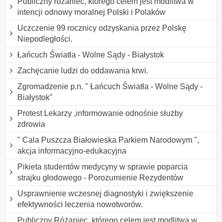
Publiczny różaniec, którego celem jest modlitwa w
intencji odnowy moralnej Polski i Polaków
Uczczenie 99 rocznicy odzyskania przez Polskę
Niepodległości.
Łańcuch Światła - Wolne Sądy - Białystok
Zachęcanie ludzi do oddawania krwi.
Zgromadzenie p.n. " Łańcuch Światła - Wolne Sądy -
Białystok"
Protest Lekarzy ,informowanie odnośnie służby
zdrowia
" Cala Puszcza Białowieska Parkiem Narodowym ",
akcja informacyjno-edukacyjna
Pikieta studentów medycyny w sprawie poparcia
strajku głodowego - Porozumienie Rezydentów
Usprawnienie wczesnej diagnostyki i zwiększenie
efektywności leczenia nowotworów.
Publiczny Różaniec, którego celem jest modlitwa w