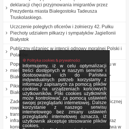
deklaracji chęci przyjmowania imigrantów przez
Prezydenta miasta Białegostoku Tadeusza
Truskolaskiego.
Uczczenie poległych oficerów i żołnierzy 42. Pułku
Piechoty udziałem piłkarzy i sympatyków Jagiellonii
Białystok
Publiczny różaniec w intencji odnowy moralnej Polski i
Polaków
🍪 Polityka cookies & prywatności
Popularyzacja wrotkarstwa jako środka transportu w
Informujemy, iż w celu optymalizacji
treści dostępnych w naszym serwisie i
mieście - przemarsz rolkarzy ulicami miasta
dostosowania ich do Państwa
Białegostoku pod nazwą ,,Nightskating Białystok"
indywidualnych potrzeb korzystamy z
informacji zapisanych za pomocą plików
Pikieta w proteście przeciwko wycince Puszczy
cookies na urządzeniach końcowych
Białowieskiej.
użytkowników. Pliki cookies użytkownik
może kontrolować za pomocą ustawień
Zademonstrowanie obecności w przestrzeni publicznej
swojej przeglądarki internetowej. Dalsze
korzystanie z naszego serwisu
rowerzystów,promocja roweru jako środka
internetowego bez zmiany ustawień
transportu,wyrażenie postulatu dostosowania
przeglądarki internetowej oznacza, iż
infrastruktury drogowej do potrzeb rowerzystów oraz
użytkownik akceptuje stosowanie plików
cookies.
konieczności działania na rzecz ich bezpieczeństwa w