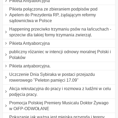
Pikieta Antyaborcyjna
Pikieta połączona ze zbieraniem podpisów pod
Apelem do Prezydenta RP, żądającym reformy
sądownictwa w Polsce
Happening przeciwko trzymaniu psów na łańcuchach -
sprzeciw dla takiej formy trzymania zwierząt.
Pikieta Antyaborcyjna
publiczny różaniec w intencji odnowy moralnej Polski i
Polaków
Pikieta antyaborcyjna.
Uczczenie Dnia Sybiraka w postaci przejazdu
rowerowego "Peleton pamięci 17.09"
Akcja rekrutacyjna do pracy i rozmowa z ludźmi w celu
podjęcia pracy.
Promocja Polskiej Premiery Musicalu Doktor Żywago
w OiFP-ODWOŁANE
Pokazanie jak ważna jest miejska przyroda i tereny