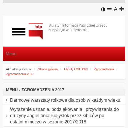
wersja k
zmniej
domy
z
A
Biuletyn Informacji Publicznej Urzędu
Miejskiego w Białymstoku
Włącz
menu
Menu
Aktualnie jesteś w:
Strona główna
URZĄD MIEJSKI
Zgromadzenia
Zgromadzenia 2017
MENU - ZGROMADZENIA 2017
Darmowe warsztaty rolkowe dla osób w każdym wieku.
Wyrażenie uznania, podziękowania i przywiązania do
drużyny Jagiellonia Białystok przez kibiców po
ostatnim meczu w sezonie 2017/2018.