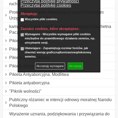
Przeczytaj politykę prywatności
ruchu drogowym
Przeczytaj politykę cookies
Protest Ratowników Medycznych przed Podlaskim
Akceptuję:
Urzędem Wojewódzkim
Wszystkie pliki cookies.
kampania "Lubię Ludzi" w ramach projektu Szlachetna
Zaznacz cookies, które akceptujesz:
Paczka
Wymagane - Wszystkie wymagane pliki cookies
niezbędne do prawidłowego działania serwisu, np.
Pikieta antyaborcyjna
utrzymanie sesji.
Ułatwiające - Zapamiętują rozmiar fontów, jak
Pikieta antyaborcyjna
również wersję graficzną/kontrastową/tekstową
serwisu.
Pikieta antyaborcyjna
Pikieta antyaborcyjna
Akceptuję wymagane
Akceptuję
Pikieta Antyaborcyjna. Modlitwa
Pikieta antyaborcyjna
"Piknik wolności"
Publiczny różaniec w intencji odnowy moralnej Narodu
Polskiego
Wyrażenie uznania, podziękowania i przywiązania do