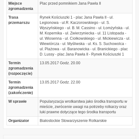
Miejsce
Plac przed pomnikiem Jana Pawła II
zgromadzenia
Trasa
Rynek Kościuszki 1 - plac Jana Pawła II - ul.
przemarszu
Legionowa - ul.R. Kaczorowskiego - ul. S.
Wyszyńskiego - ul. B. M. Cassino - ul. Łomżyńska - ul.
M. Kopernika - ul. Zwierzyniecka - ul. 11 Listopada -
ul. Wiosenna - ul. Ciołkowskiego - ul. Mickiewicza - ul.
Wiewiórcza - ul. Myśliwska - ul. Ks. S. Suchowolca -
ul. Plażowa - ul. Baranowicka - ul. Branickiego - plac
D. Lussy - plac Jana Pawła II - Rynek Kościuszki 1
Termin
13.05.2017 Godz. 20.00
zgromadzenia
(rozpoczęcie)
Termin
13.05.2017 Godz. 22.00
zgromadzenia
(zakończenie)
W sprawie
Popularyzacja wrotkarstwa jako środka transportu w
mieście, zwrócenie uwagi na potrzeby rolkarzy oraz
luki prawne dotyczące tego środka transportu
Organizator
Białostockie Stowarzyszenie Rolkarskie