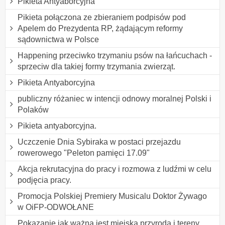
Pikieta Antyaborcyjna
Pikieta połączona ze zbieraniem podpisów pod
Apelem do Prezydenta RP, żądającym reformy
sądownictwa w Polsce
Happening przeciwko trzymaniu psów na łańcuchach -
sprzeciw dla takiej formy trzymania zwierząt.
Pikieta Antyaborcyjna
publiczny różaniec w intencji odnowy moralnej Polski i
Polaków
Pikieta antyaborcyjna.
Uczczenie Dnia Sybiraka w postaci przejazdu
rowerowego "Peleton pamięci 17.09"
Akcja rekrutacyjna do pracy i rozmowa z ludźmi w celu
podjęcia pracy.
Promocja Polskiej Premiery Musicalu Doktor Żywago
w OiFP-ODWOŁANE
Pokazanie jak ważna jest miejska przyroda i tereny