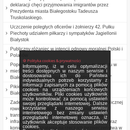
deklaracji chęci przyjmowania imigrantów przez
Prezydenta miasta Białegostoku Tadeusza
Truskolaskiego.
Uczczenie poległych oficerów i żołnierzy 42. Pułku
Piechoty udziałem piłkarzy i sympatyków Jagiellonii
Białystok
Publiczny różaniec w intencji odnowy moralnej Polski i
Polaków
🍪 Polityka cookies & prywatności
Popularyzacja wrotkarstwa jako środka transportu w
Informujemy, iż w celu optymalizacji
treści dostępnych w naszym serwisie i
mieście - przemarsz rolkarzy ulicami miasta
dostosowania ich do Państwa
Białegostoku pod nazwą ,,Nightskating Białystok"
indywidualnych potrzeb korzystamy z
informacji zapisanych za pomocą plików
Pikieta w proteście przeciwko wycince Puszczy
cookies na urządzeniach końcowych
Białowieskiej.
użytkowników. Pliki cookies użytkownik
może kontrolować za pomocą ustawień
Zademonstrowanie obecności w przestrzeni publicznej
swojej przeglądarki internetowej. Dalsze
korzystanie z naszego serwisu
rowerzystów,promocja roweru jako środka
internetowego bez zmiany ustawień
transportu,wyrażenie postulatu dostosowania
przeglądarki internetowej oznacza, iż
infrastruktury drogowej do potrzeb rowerzystów oraz
użytkownik akceptuje stosowanie plików
cookies.
konieczności działania na rzecz ich bezpieczeństwa w