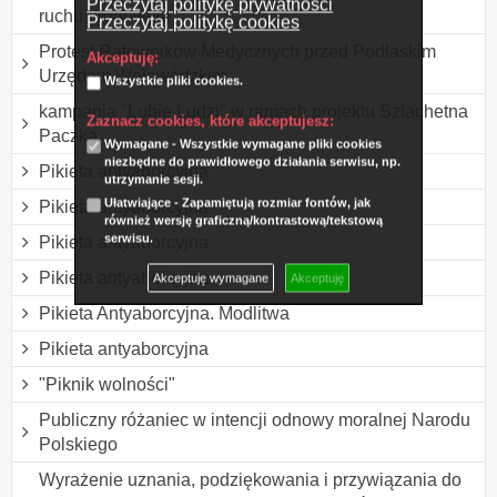
Przeczytaj politykę prywatności
ruchu drogowym
Przeczytaj politykę cookies
Protest Ratowników Medycznych przed Podlaskim
Akceptuję:
Urzędem Wojewódzkim
Wszystkie pliki cookies.
kampania "Lubię Ludzi" w ramach projektu Szlachetna
Zaznacz cookies, które akceptujesz:
Paczka
Wymagane - Wszystkie wymagane pliki cookies
niezbędne do prawidłowego działania serwisu, np.
Pikieta antyaborcyjna
utrzymanie sesji.
Ułatwiające - Zapamiętują rozmiar fontów, jak
Pikieta antyaborcyjna
również wersję graficzną/kontrastową/tekstową
serwisu.
Pikieta antyaborcyjna
Pikieta antyaborcyjna
Akceptuję wymagane
Akceptuję
Pikieta Antyaborcyjna. Modlitwa
Pikieta antyaborcyjna
"Piknik wolności"
Publiczny różaniec w intencji odnowy moralnej Narodu
Polskiego
Wyrażenie uznania, podziękowania i przywiązania do