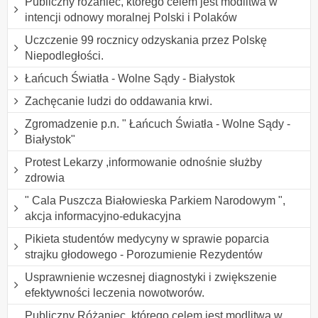
Publiczny różaniec, którego celem jest modlitwa w
intencji odnowy moralnej Polski i Polaków
Uczczenie 99 rocznicy odzyskania przez Polskę
Niepodległości.
Łańcuch Światła - Wolne Sądy - Białystok
Zachęcanie ludzi do oddawania krwi.
Zgromadzenie p.n. " Łańcuch Światła - Wolne Sądy -
Białystok"
Protest Lekarzy ,informowanie odnośnie służby
zdrowia
" Cala Puszcza Białowieska Parkiem Narodowym ",
akcja informacyjno-edukacyjna
Pikieta studentów medycyny w sprawie poparcia
strajku głodowego - Porozumienie Rezydentów
Usprawnienie wczesnej diagnostyki i zwiększenie
efektywności leczenia nowotworów.
Publiczny Różaniec, którego celem jest modlitwa w