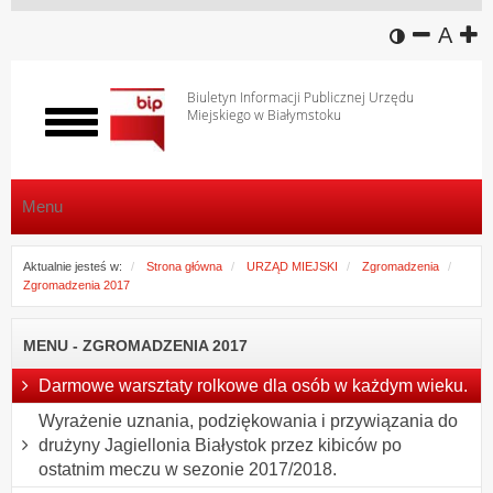
wersja k
zmniej
domy
z
A
Biuletyn Informacji Publicznej Urzędu
Miejskiego w Białymstoku
Włącz
menu
Menu
Aktualnie jesteś w:
Strona główna
URZĄD MIEJSKI
Zgromadzenia
Zgromadzenia 2017
MENU - ZGROMADZENIA 2017
Darmowe warsztaty rolkowe dla osób w każdym wieku.
Wyrażenie uznania, podziękowania i przywiązania do
drużyny Jagiellonia Białystok przez kibiców po
ostatnim meczu w sezonie 2017/2018.